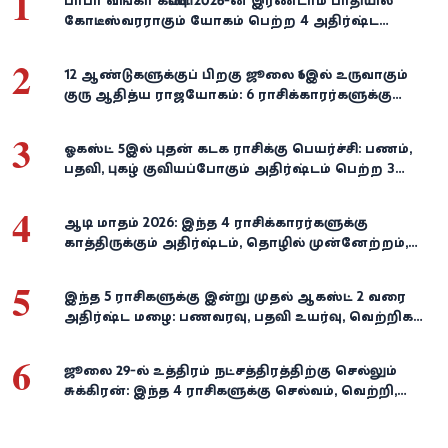
1
பாபா வங்கா கணிப்பு: 2026-ன் இரண்டாம் பாதியில்
கோடீஸ்வரராகும் யோகம் பெற்ற 4 அதிர்ஷ்ட
ராசிகள்!
2
12 ஆண்டுகளுக்குப் பிறகு ஜூலை 16இல் உருவாகும்
குரு ஆதித்ய ராஜயோகம்: 6 ராசிக்காரர்களுக்கு
பணம், வெற்றி குவியுமாம்!
3
ஓகஸ்ட் 5இல் புதன் கடக ராசிக்கு பெயர்ச்சி: பணம்,
பதவி, புகழ் குவியப்போகும் அதிர்ஷ்டம் பெற்ற 3
ராசிகள்!
4
ஆடி மாதம் 2026: இந்த 4 ராசிக்காரர்களுக்கு
காத்திருக்கும் அதிர்ஷ்டம், தொழில் முன்னேற்றம்,
நிதி வளர்ச்சி!
5
இந்த 5 ராசிகளுக்கு இன்று முதல் ஆகஸ்ட் 2 வரை
அதிர்ஷ்ட மழை: பணவரவு, பதவி உயர்வு, வெற்றிகள்
குவியும்!
6
ஜூலை 29-ல் உத்திரம் நட்சத்திரத்திற்கு செல்லும்
சுக்கிரன்: இந்த 4 ராசிகளுக்கு செல்வம், வெற்றி,
அதிர்ஷ்டம் கைகூடுமாம்!