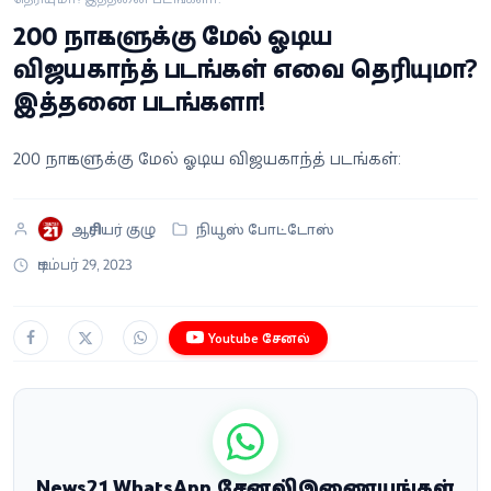
வீடியோ
200 நாட்களுக்கு மேல் ஓடிய
விஜயகாந்த் படங்கள் எவை தெரியுமா?
வணிகம்
இத்தனை படங்களா!
கட்டுரை
200 நாட்களுக்கு மேல் ஓடிய விஜயகாந்த் படங்கள்:
வெப்ஸ்டோரி
ஆசிரியர் குழு
நியூஸ் போட்டோஸ்
தமிழ்
டிசம்பர் 29, 2023
Youtube சேனல்
News21 WhatsApp சேனலில் இணையுங்கள்