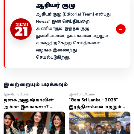
ஆசிரியர் குழு
ஆசிரியர் குழு (Editorial Team) என்பது
News21 இன் செய்தியறை
→
அணியாகும். இந்தக் குழு
துல்லியமான, நம்பகமான மற்றும்
காலத்திற்கேற்ற செய்திகளை
வழங்க இணைந்து
செயல்படுகிறது.
இவற்றையும் படிக்கவும்
நியூஸ் போட்டோஸ்
நியூஸ் போட்டோஸ்
நடிகை அனுஷ்காவின்
"Gem Sri Lanka - 2025"
அம்மா இவங்களா?
இரத்தினக்கல் மற்றும்
இணையத்தில்
ஆபரண கண்காட்சி
வைரலாகும் போட்டோஸ்!
ஆரம்பம்