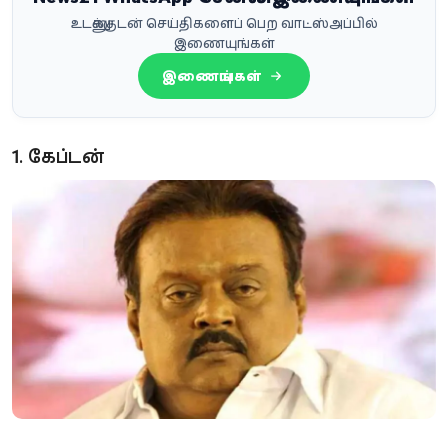
உடனுக்குடன் செய்திகளைப் பெற வாட்ஸ்அப்பில்
இணையுங்கள்
இணையுங்கள்
1. கேப்டன்