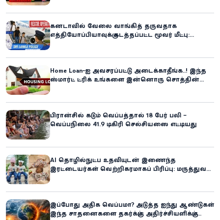
கனடாவில் வேலை வாங்கித் தருவதாக
எத்தியோப்பியாவுக்கு கடத்தப்பட்ட மூவர் மீட்பு:
கிளிநொச்சி சந்தேகநபர் கைது!
Home Loan-ஐ அவசரப்பட்டு அடைக்காதீங்க..! இந்த
ஸ்மார்ட் ட்ரிக் உங்களை இன்னொரு சொத்தின்
உரிமையாளராக்கலாம்!
பிரான்சில் கடும் வெப்பத்தால் 18 பேர் பலி –
வெப்பநிலை 41.9 டிகிரி செல்சியஸை எட்டியது
AI தொழில்நுட்ப உதவியுடன் இணைந்த
இரட்டையர்கள் வெற்றிகரமாகப் பிரிப்பு: மருத்துவ
உலகில் புதிய சாதனை
இப்போது அதிக வெப்பமா? அடுத்த ஐந்து ஆண்டுகள்
இந்த சாதனைகளை தகர்க்கும்: அதிர்ச்சியளிக்கும்