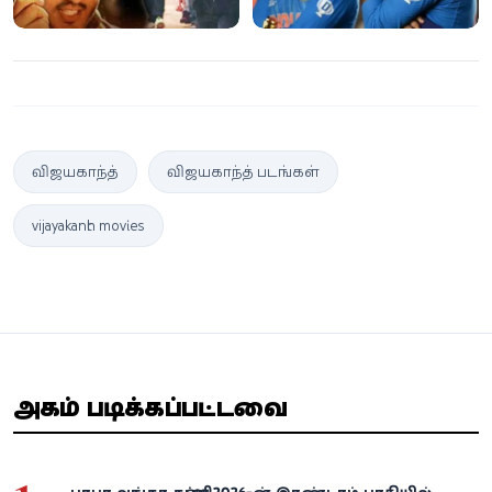
விஜயகாந்த்
விஜயகாந்த் படங்கள்
vijayakanth movies
அதிகம் படிக்கப்பட்டவை