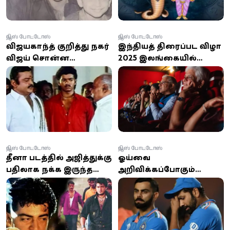
நியூஸ் போட்டோஸ்
நியூஸ் போட்டோஸ்
விஜயகாந்த் குறித்து நடிகர்
இந்தியத் திரைப்பட விழா
விஜய் சொன்ன
2025 இலங்கையில்
வார்த்தைகள்..
ஆரம்பம்
வைரலாகும் வீடியோ!
நியூஸ் போட்டோஸ்
நியூஸ் போட்டோஸ்
தீனா படத்தில் அஜித்துக்கு
ஓய்வை
பதிலாக நடிக்க இருந்த
அறிவிக்கப்போகும்
பிரபல நடிகர் இவர் தானா,
இந்திய கிரிக்கெட்டின்
வெளியான தகவல்!
பிரபல நட்சத்திர வீரர்