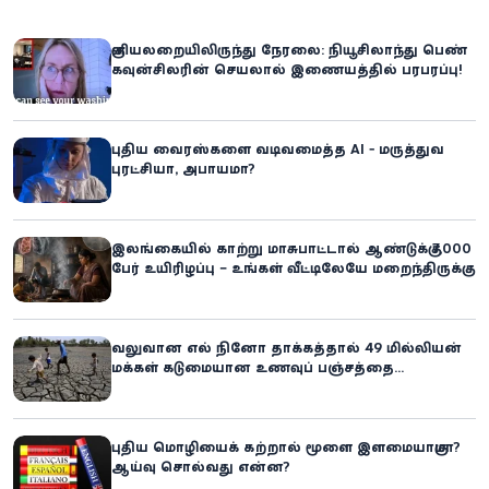
குளியலறையிலிருந்து நேரலை: நியூசிலாந்து பெண்
கவுன்சிலரின் செயலால் இணையத்தில் பரபரப்பு!
புதிய வைரஸ்களை வடிவமைத்த AI - மருத்துவ
புரட்சியா, அபாயமா?
இலங்கையில் காற்று மாசுபாட்டால் ஆண்டுக்கு 7,000
பேர் உயிரிழப்பு – உங்கள் வீட்டிலேயே மறைந்திருக்கும்
ஆபத்து!
வலுவான எல் நினோ தாக்கத்தால் 49 மில்லியன்
மக்கள் கடுமையான உணவுப் பஞ்சத்தை
எதிர்கொள்ளும் அபாயம் - உலக உணவுத் திட்டம்
எச்சரிக்கை!
புதிய மொழியைக் கற்றால் மூளை இளமையாகுமா?
ஆய்வு சொல்வது என்ன?