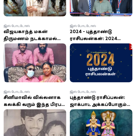
நியூஸ் போட்டோஸ்
நியூஸ் போட்டோஸ்
விஜயகாந்த் மகன்
2024 - புத்தாண்டு
திருமணம் நடக்காமல்
ராசிபலன்கள்: 2024
இருப்பது ஏன்? வெளியான
புத்தாண்டு எப்படி?
தகவல்!
புத்தாண்டு
பொதுப்பலன்கள்!
நியூஸ் போட்டோஸ்
நியூஸ் போட்டோஸ்
சினிமாவில் வில்லனாக
புத்தாண்டு ராசிப்பலன்:
கலக்கி வரும் இந்த பிரபல
ஜாக்பாட் அடிக்கப்போகும்
நடிகர் யார் என தெரியுமா?
ராசிக்காரர்கள் இவர்கள்
தானாம்.. உங்க ராசி
இதுல இருக்கா?