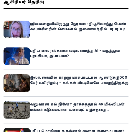
ஆசிரியர் தெரிவு
குளியலறையிலிருந்து நேரலை: நியூசிலாந்து பெண்
கவுன்சிலரின் செயலால் இணையத்தில் பரபரப்பு!
புதிய வைரஸ்களை வடிவமைத்த AI - மருத்துவ
புரட்சியா, அபாயமா?
இலங்கையில் காற்று மாசுபாட்டால் ஆண்டுக்கு 7,000
பேர் உயிரிழப்பு – உங்கள் வீட்டிலேயே மறைந்திருக்கும்
ஆபத்து!
வலுவான எல் நினோ தாக்கத்தால் 49 மில்லியன்
மக்கள் கடுமையான உணவுப் பஞ்சத்தை
எதிர்கொள்ளும் அபாயம் - உலக உணவுத் திட்டம்
எச்சரிக்கை!
புதிய மொழியைக் கற்றால் மூளை இளமையாகுமா?