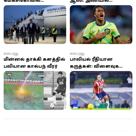
மெக்சிகோவில்
ஆஸி. அணியில்
தரையிறங்கியுள்ள
இலங்கை வம்சாவளி வீரர்
ஈரானின் உலகக்
நிஷான் வேலுபிள்ளை
கோப்பை கால்பந்து அணி!
தெரிவு!
கால்பந்து
கால்பந்து
மின்னல் தாக்கி களத்தில்
பாலியல் ரீதியான
பலியான கால்பந்து வீரர்
கருத்துகள்: விளைவுகளை
எதிர்கொள்கிறார்
ஜேவியர்
ஹெர்னாண்டஸ்