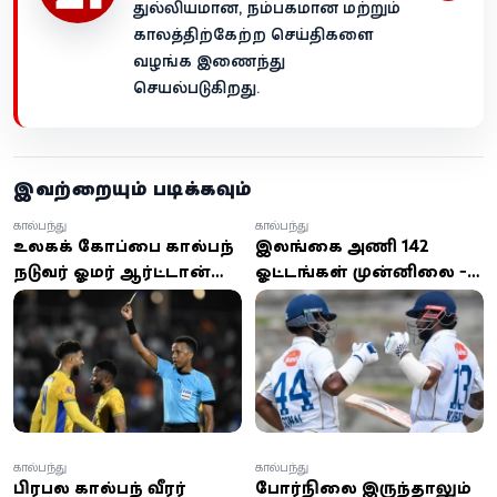
துல்லியமான, நம்பகமான மற்றும்
காலத்திற்கேற்ற செய்திகளை
வழங்க இணைந்து
செயல்படுகிறது.
இவற்றையும் படிக்கவும்
கால்பந்து
கால்பந்து
உலகக் கோப்பை கால்பந்து
இலங்கை அணி 142
நடுவர் ஓமர் ஆர்ட்டான்
ஓட்டங்கள் முன்னிலை -
அமெரிக்காவுக்கு நுழைய
இறுதி நாளில் பரபரப்பு
அனுமதி மறுப்பு
கால்பந்து
கால்பந்து
பிரபல கால்பந்து வீரர்
போர்நிலை இருந்தாலும்