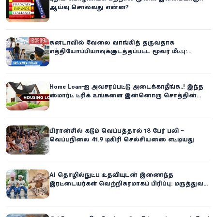
ஆய்வு சொல்வது என்ன?
கனடாவில் வேலை வாங்கித் தருவதாக
எத்தியோப்பியாவுக்கு கடத்தப்பட்ட மூவர் மீட்பு:
கிளிநொச்சி சந்தேகநபர் கைது!
Home Loan-ஐ அவசரப்பட்டு அடைக்காதீங்க..! இந்த
ஸ்மார்ட் ட்ரிக் உங்களை இன்னொரு சொத்தின்
உரிமையாளராக்கலாம்!
பிரான்சில் கடும் வெப்பத்தால் 18 பேர் பலி –
வெப்பநிலை 41.9 டிகிரி செல்சியஸை எட்டியது
AI தொழில்நுட்ப உதவியுடன் இணைந்த
இரட்டையர்கள் வெற்றிகரமாகப் பிரிப்பு: மருத்துவ
உலகில் புதிய சாதனை