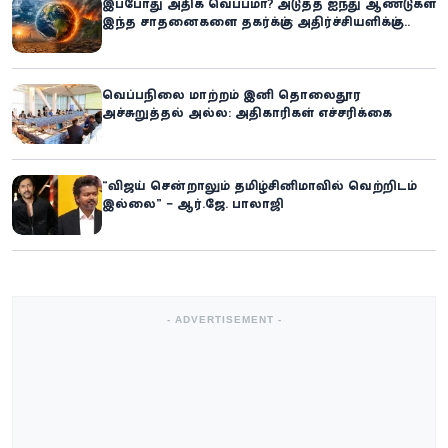
இப்போது அதிக வெப்பமா? அடுத்த ஐந்து ஆண்டுகள்
இந்த சாதனைகளை தகர்க்கும்: அதிர்ச்சியளிக்கும்
ஐ.நா.வின் எச்சரிக்கை
வெப்பநிலை மாற்றம் இனி தொலைதூர
அச்சுறுத்தல் அல்ல: அதிகாரிகள் எச்சரிக்கை
“விஜய் சென்றாலும் தமிழ்சினிமாவில் வெற்றிடம்
இல்லை” – ஆர்.ஜே. பாலாஜி
- ADVERTISEMENT -