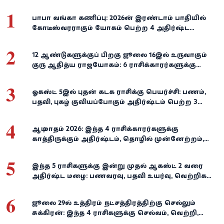
1
பாபா வங்கா கணிப்பு: 2026-ன் இரண்டாம் பாதியில்
கோடீஸ்வரராகும் யோகம் பெற்ற 4 அதிர்ஷ்ட
ராசிகள்!
2
12 ஆண்டுகளுக்குப் பிறகு ஜூலை 16இல் உருவாகும்
குரு ஆதித்ய ராஜயோகம்: 6 ராசிக்காரர்களுக்கு
பணம், வெற்றி குவியுமாம்!
3
ஓகஸ்ட் 5இல் புதன் கடக ராசிக்கு பெயர்ச்சி: பணம்,
பதவி, புகழ் குவியப்போகும் அதிர்ஷ்டம் பெற்ற 3
ராசிகள்!
4
ஆடி மாதம் 2026: இந்த 4 ராசிக்காரர்களுக்கு
காத்திருக்கும் அதிர்ஷ்டம், தொழில் முன்னேற்றம்,
நிதி வளர்ச்சி!
5
இந்த 5 ராசிகளுக்கு இன்று முதல் ஆகஸ்ட் 2 வரை
அதிர்ஷ்ட மழை: பணவரவு, பதவி உயர்வு, வெற்றிகள்
குவியும்!
6
ஜூலை 29-ல் உத்திரம் நட்சத்திரத்திற்கு செல்லும்
சுக்கிரன்: இந்த 4 ராசிகளுக்கு செல்வம், வெற்றி,
அதிர்ஷ்டம் கைகூடுமாம்!