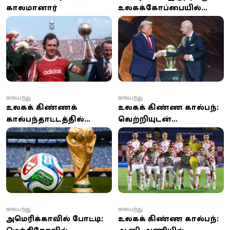
காலமானார்
உலகக்கோப்பையில்
ஈரான் அணிக்கு
அமெரிக்கா வரவேற்பு –
டொனால்ட் டிரம்ப்
கால்பந்து
கால்பந்து
உலகக் கிண்ணக்
உலகக் கிண்ண கால்பந்து:
கால்பந்தாட்டத்தில்
வெற்றியுடன்
கலந்துகொள்ள ஈரான்
விடைபெற்ற அணி
அணி அமெரிக்கா
தலைவர்
செல்லுமா? இறுதி முடிவு
எப்போது?
கால்பந்து
கால்பந்து
அமெரிக்காவில் போட்டி:
உலகக் கிண்ண கால்பந்து: