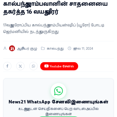
கால்பந்து ஜாம்பவானின் சாதனையை
வீடியோ
தகர்த்த 16 வயது வீரர்
வணிகம்
17-வது ஐரோப்பிய கால்பந்து சாம்பியன்ஷிப் (யூரோ) போட்டி
ஜெர்மனியில் நடந்து வருகிறது.
கட்டுரை
வெப்ஸ்டோரி
ஆசிரியர் குழு
கால்பந்து
ஜுலை 11, 2024
தமிழ்
Youtube சேனல்
News21 WhatsApp சேனலில் இணையுங்கள்
உடனுக்குடன் செய்திகளைப் பெற வாட்ஸ்அப்பில்
இணையுங்கள்