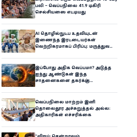
பலி – வெப்பநிலை 41.9 டிகிரி
செல்சியஸை எட்டியது
AI தொழில்நுட்ப உதவியுடன்
இணைந்த இரட்டையர்கள்
வெற்றிகரமாகப் பிரிப்பு: மருத்துவ
உலகில் புதிய சாதனை
இப்போது அதிக வெப்பமா? அடுத்த
ஐந்து ஆண்டுகள் இந்த
சாதனைகளை தகர்க்கும்:
அதிர்ச்சியளிக்கும் ஐ.நா.வின்
எச்சரிக்கை
வெப்பநிலை மாற்றம் இனி
தொலைதூர அச்சுறுத்தல் அல்ல:
அதிகாரிகள் எச்சரிக்கை
“விஜய் சென்றாலும்