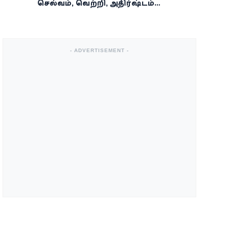
செல்வம், வெற்றி, அதிர்ஷ்டம்
கைகூடுமாம்!
- ADVERTISEMENT -