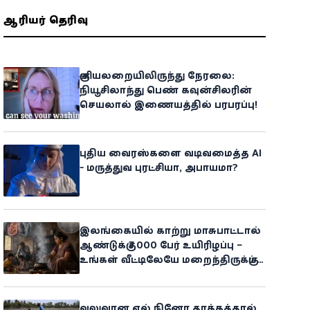
ஆசிரியர் தெரிவு
குளியலறையிலிருந்து நேரலை:
நியூசிலாந்து பெண் கவுன்சிலரின்
செயலால் இணையத்தில் பரபரப்பு!
புதிய வைரஸ்களை வடிவமைத்த AI
- மருத்துவ புரட்சியா, அபாயமா?
இலங்கையில் காற்று மாசுபாட்டால்
ஆண்டுக்கு 7,000 பேர் உயிரிழப்பு –
உங்கள் வீட்டிலேயே மறைந்திருக்கும்
ஆபத்து!
வலுவான எல் நினோ தாக்கத்தால்