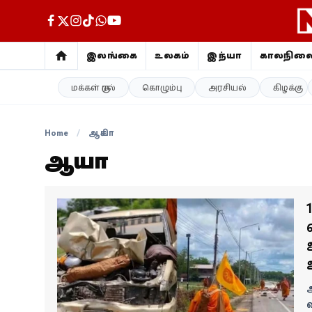
இலங்கை
உலகம்
இந்தியா
காலநில
மக்கள் குரல்
கொழும்பு
அரசியல்
கிழக்கு
இலங்கை
உலகம்
Home
/
ஆசியா
ஆசியா
இந்தியா
காலநிலை
விளையாட்டு
சினிமா
ஆ
ஜோதிடம்