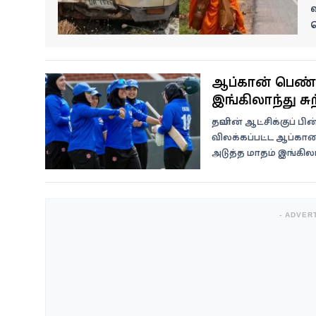
வீடியோ
ச
வணிகம்
ஆப்கான் பெண்க
கட்டுரை
இங்கிலாந்து சு
வெப்ஸ்டோரி
தலிபான் ஆட்சிக்குப் ப
விலக்கப்பட்ட ஆப்கா
அடுத்த மாதம் இங்கிலா
தமிழ்
- ADVER