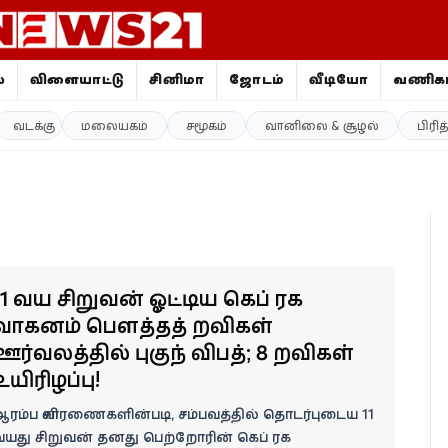
ை
விளையாட்டு
சினிமா
ஜோதிடம்
வீடியோ
வணிகம
வடக்கு
மலையகம்
சமூகம்
வானிலை & சூழல்
பிரி
11 வயது சிறுவன் ஓட்டிய கெப் ரக
வாகனம் பௌத்தத் துறவிகள்
ஊர்வலத்தில் புகுந்து விபத்து; 8 துறவிகள்
உயிரிழப்பு!
ரம்ப விசாரணைகளின்படி, சம்பவத்தில் தொடர்புடைய 11
வயது சிறுவன் தனது பெற்றோரின் கெப் ரக