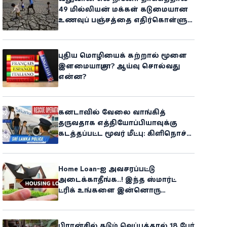
49 மில்லியன் மக்கள் கடுமையான
உணவுப் பஞ்சத்தை எதிர்கொள்ளும்
அபாயம் - உலக உணவுத் திட்டம்
எச்சரிக்கை!
புதிய மொழியைக் கற்றால் மூளை
இளமையாகுமா? ஆய்வு சொல்வது
என்ன?
கனடாவில் வேலை வாங்கித்
தருவதாக எத்தியோப்பியாவுக்கு
கடத்தப்பட்ட மூவர் மீட்பு: கிளிநொச்சி
சந்தேகநபர் கைது!
Home Loan-ஐ அவசரப்பட்டு
அடைக்காதீங்க..! இந்த ஸ்மார்ட்
ட்ரிக் உங்களை இன்னொரு
சொத்தின் உரிமையாளராக்கலாம்!
பிரான்சில் கடும் வெப்பத்தால் 18 பேர்