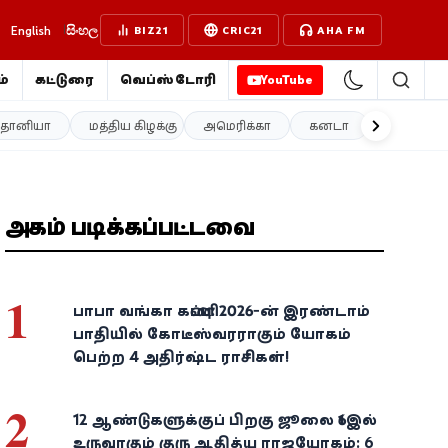
English
සිංහල
BIZ21
CRIC21
AHA FM
்
கட்டுரை
வெப்ஸ்டோரி
YouTube
த்தானியா
மத்திய கிழக்கு
அமெரிக்கா
கனடா
ஐரோப்பா
அதிகம் படிக்கப்பட்டவை
1
பாபா வங்கா கணிப்பு: 2026-ன் இரண்டாம்
பாதியில் கோடீஸ்வரராகும் யோகம்
பெற்ற 4 அதிர்ஷ்ட ராசிகள்!
2
12 ஆண்டுகளுக்குப் பிறகு ஜூலை 16இல்
உருவாகும் குரு ஆதித்ய ராஜயோகம்: 6