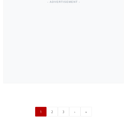
- ADVERTISEMENT -
1
2
3
›
»