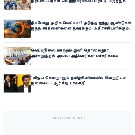
இரட்டையர்கள் வெற்றிகரமாகப் பிரிப்பு: மருத்துவ
உலகில் புதிய சாதனை
இப்போது அதிக வெப்பமா? அடுத்த ஐந்து ஆண்டுகள்
இந்த சாதனைகளை தகர்க்கும்: அதிர்ச்சியளிக்கும்
ஐ.நா.வின் எச்சரிக்கை
வெப்பநிலை மாற்றம் இனி தொலைதூர
அச்சுறுத்தல் அல்ல: அதிகாரிகள் எச்சரிக்கை
“விஜய் சென்றாலும் தமிழ்சினிமாவில் வெற்றிடம்
இல்லை” – ஆர்.ஜே. பாலாஜி
- ADVERTISEMENT -