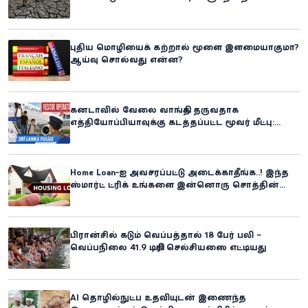
எதிர்கொள்ளும் அபாயம் - உலக உணவுத் திட்டம்
எச்சரிக்கை!
புதிய மொழியைக் கற்றால் மூளை இளமையாகுமா?
ஆய்வு சொல்வது என்ன?
கனடாவில் வேலை வாங்கித் தருவதாக
எத்தியோப்பியாவுக்கு கடத்தப்பட்ட மூவர் மீட்பு:
கிளிநொச்சி சந்தேகநபர் கைது!
Home Loan-ஐ அவசரப்பட்டு அடைக்காதீங்க..! இந்த
ஸ்மார்ட் ட்ரிக் உங்களை இன்னொரு சொத்தின்
உரிமையாளராக்கலாம்!
பிரான்சில் கடும் வெப்பத்தால் 18 பேர் பலி –
வெப்பநிலை 41.9 டிகிரி செல்சியஸை எட்டியது
AI தொழில்நுட்ப உதவியுடன் இணைந்த