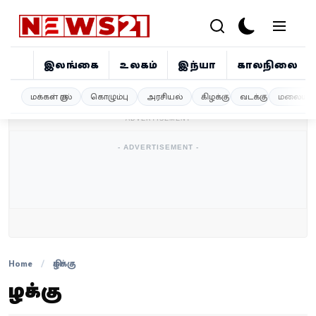
இலங்கை
உலகம்
இந்தியா
காலநிலை
இலங்கை
மக்கள் குரல்
கொழும்பு
அரசியல்
கிழக்கு
வடக்கு
மலையகம
- ADVERTISEMENT -
உலகம்
- ADVERTISEMENT -
இந்தியா
காலநிலை
விளையாட்டு
சினிமா
Home
/
கிழக்கு
கிழக்கு
ஜோதிடம்