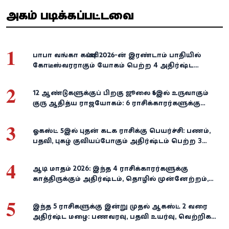
அதிகம் படிக்கப்பட்டவை
1
பாபா வங்கா கணிப்பு: 2026-ன் இரண்டாம் பாதியில்
கோடீஸ்வரராகும் யோகம் பெற்ற 4 அதிர்ஷ்ட
ராசிகள்!
2
12 ஆண்டுகளுக்குப் பிறகு ஜூலை 16இல் உருவாகும்
குரு ஆதித்ய ராஜயோகம்: 6 ராசிக்காரர்களுக்கு
பணம், வெற்றி குவியுமாம்!
3
ஓகஸ்ட் 5இல் புதன் கடக ராசிக்கு பெயர்ச்சி: பணம்,
பதவி, புகழ் குவியப்போகும் அதிர்ஷ்டம் பெற்ற 3
ராசிகள்!
4
ஆடி மாதம் 2026: இந்த 4 ராசிக்காரர்களுக்கு
காத்திருக்கும் அதிர்ஷ்டம், தொழில் முன்னேற்றம்,
நிதி வளர்ச்சி!
5
இந்த 5 ராசிகளுக்கு இன்று முதல் ஆகஸ்ட் 2 வரை
அதிர்ஷ்ட மழை: பணவரவு, பதவி உயர்வு, வெற்றிகள்
குவியும்!