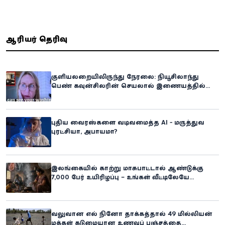
ஆசிரியர் தெரிவு
குளியலறையிலிருந்து நேரலை: நியூசிலாந்து
பெண் கவுன்சிலரின் செயலால் இணையத்தில்
பரபரப்பு!
புதிய வைரஸ்களை வடிவமைத்த AI - மருத்துவ
புரட்சியா, அபாயமா?
இலங்கையில் காற்று மாசுபாட்டால் ஆண்டுக்கு
7,000 பேர் உயிரிழப்பு – உங்கள் வீட்டிலேயே
மறைந்திருக்கும் ஆபத்து!
வலுவான எல் நினோ தாக்கத்தால் 49 மில்லியன்
மக்கள் கடுமையான உணவுப் பஞ்சத்தை