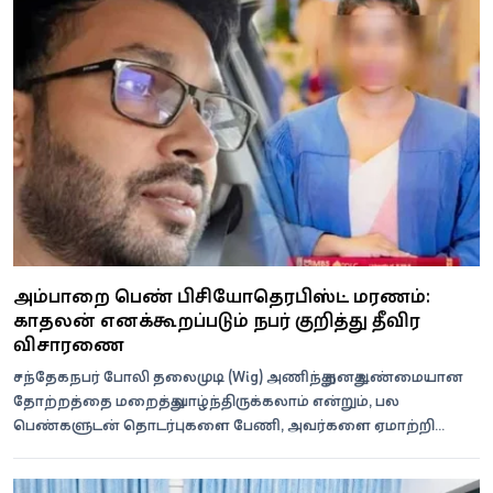
அம்பாறை பெண் பிசியோதெரபிஸ்ட் மரணம்:
காதலன் எனக்கூறப்படும் நபர் குறித்து தீவிர
விசாரணை
சந்தேகநபர் போலி தலைமுடி (Wig) அணிந்து தனது உண்மையான
தோற்றத்தை மறைத்து வாழ்ந்திருக்கலாம் என்றும், பல
பெண்களுடன் தொடர்புகளை பேணி, அவர்களை ஏமாற்றி
பணம் பறித்த சம்பவங்களிலும் தொடர...