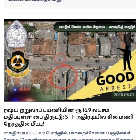
ரஷ்ய சுற்றுலாப் பயணியின் ரூ.16.9 லட்சம்
மதிப்புள்ள பை திருட்டு: STF அதிரடியில் சில மணி
நேரத்தில் மீட்பு!
கைது செய்யப்பட்டவர் பொத்துவில், பாசறைச்சேனைப் பகுதியைச்
சேர்ந்த 27 வயது இளைஞன் என அடையாளம் காணப்பட்டுள்ளார்.