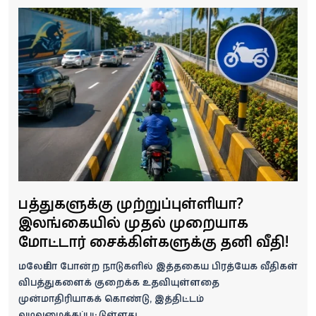
வீடியோ
வணிகம்
கட்டுரை
வெப்ஸ்டோரி
தமிழ்
விபத்துகளுக்கு முற்றுப்புள்ளியா?
இலங்கையில் முதல் முறையாக
மோட்டார் சைக்கிள்களுக்கு தனி வீதி!
மலேசியா போன்ற நாடுகளில் இத்தகைய பிரத்யேக வீதிகள்
விபத்துகளைக் குறைக்க உதவியுள்ளதை
முன்மாதிரியாகக் கொண்டு, இத்திட்டம்
வடிவமைக்கப்பட்டுள்ளது.