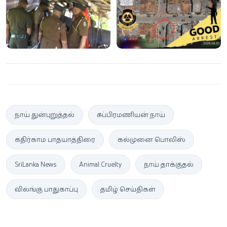
நேரத்தில் மீட்பு!
நாய் துன்புறுத்தல்
சுப்பிரமணியன் நாய்
கதிர்காம பாதயாத்திரை
கல்முனை பொலிஸ்
Sri Lanka News
Animal Cruelty
நாய் தாக்குதல்
விலங்கு பாதுகாப்பு
தமிழ் செய்திகள்