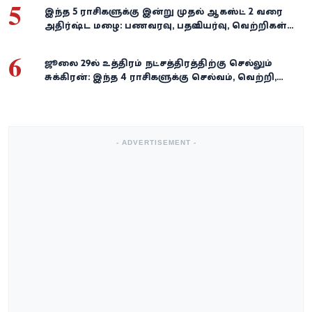
5
இந்த 5 ராசிகளுக்கு இன்று முதல் ஆகஸ்ட் 2 வரை
அதிர்ஷ்ட மழை: பணவரவு, பதவி உயர்வு, வெற்றிகள்
குவியும்!
6
ஜூலை 29-ல் உத்திரம் நட்சத்திரத்திற்கு செல்லும்
சுக்கிரன்: இந்த 4 ராசிகளுக்கு செல்வம், வெற்றி,
அதிர்ஷ்டம் கைகூடுமாம்!
- ADVERTISEMENT -