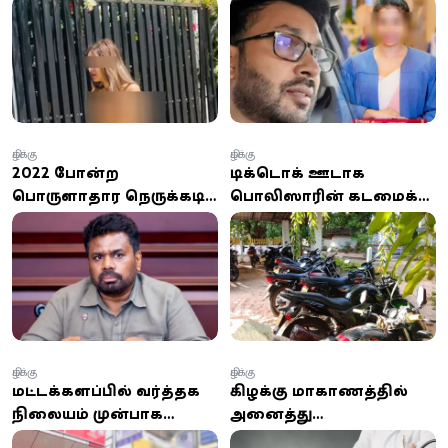
தாய்லாந்து பெண் கைது
மரணம்: காதலன்
எனக்கூறப்படும் நபர்
குறித்து தீவிர விசாரணை
கிழக்கு
கிழக்கு
2022 போன்ற
டிக்டொக் ஊடாக
பொருளாதார நெருக்கடி
பொலிஸாரின் கடமைக்கு
மீண்டும் ஏற்படாது –
இடையூறு; இருவர் கைது!
ஜனாதிபதி அநுர குமார
திஸாநாயக்க உறுதி
கிழக்கு
கிழக்கு
மட்டக்களப்பில் வர்த்தக
கிழக்கு மாகாணத்தில்
நிலையம் முன்பாக
அனைத்து
இளைஞன் சடலமாக மீட்பு
வைத்தியர்களும்