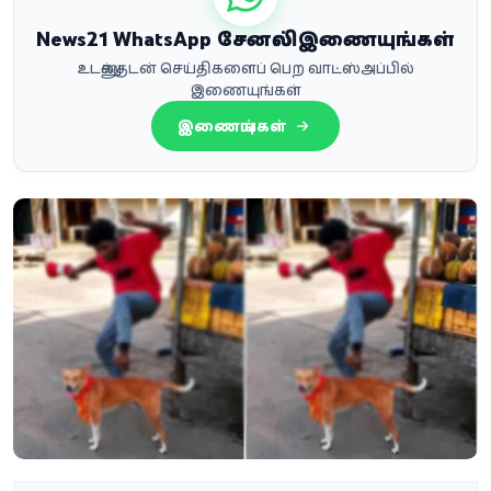
News21 WhatsApp சேனலில் இணையுங்கள்
உடனுக்குடன் செய்திகளைப் பெற வாட்ஸ்அப்பில்
இணையுங்கள்
இணையுங்கள்