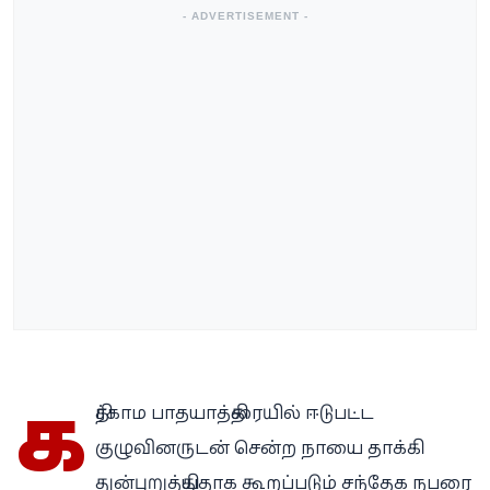
- ADVERTISEMENT -
க
திர்காம பாதயாத்திரையில் ஈடுபட்ட
குழுவினருடன் சென்ற நாயை தாக்கி
துன்புறுத்தியதாக கூறப்படும் சந்தேக நபரை