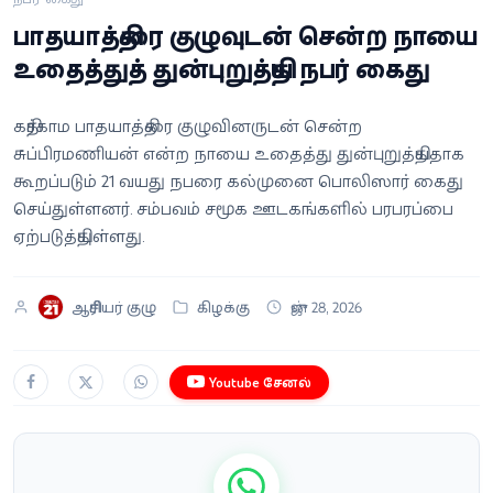
வீடியோ
பாதயாத்திரை குழுவுடன் சென்ற நாயை
உதைத்துத் துன்புறுத்திய நபர் கைது
வணிகம்
கதிர்காம பாதயாத்திரை குழுவினருடன் சென்ற
கட்டுரை
சுப்பிரமணியன் என்ற நாயை உதைத்து துன்புறுத்தியதாக
கூறப்படும் 21 வயது நபரை கல்முனை பொலிஸார் கைது
வெப்ஸ்டோரி
செய்துள்ளனர். சம்பவம் சமூக ஊடகங்களில் பரபரப்பை
ஏற்படுத்தியுள்ளது.
தமிழ்
ஆசிரியர் குழு
கிழக்கு
ஜுன் 28, 2026
Youtube சேனல்