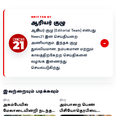
WRITTEN BY
ஆசிரியர் குழு
ஆசிரியர் குழு (Editorial Team) என்பது
News21 இன் செய்தியறை
→
அணியாகும். இந்தக் குழு
துல்லியமான, நம்பகமான மற்றும்
காலத்திற்கேற்ற செய்திகளை
வழங்க இணைந்து
செயல்படுகிறது.
இவற்றையும் படிக்கவும்
கிழக்கு
கிழக்கு
அறுகம்பேயில்
அம்பாறை பெண்
மேலாடையின்றி நடந்த
பிசியோதெரபிஸ்ட்