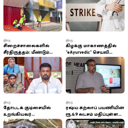
பணிநிறுத்தத்தில்
கிழக்கு
கிழக்கு
சிறைச்சாலைகளில்
கிழக்கு மாகாணத்தில்
சீர்திருத்தம்: மீண்டும்
"eAyurvedic" செயலி
சம்பவங்கள் நடக்காது!
அறிமுகம்!
அதிகாரிகளுடன்
ஜனாதிபதி நேரடிச்
சந்திப்பு!
கிழக்கு
கிழக்கு
தோட்டக் குடிசையில்
ரஷ்ய சுற்றுலாப் பயணியின்
உறங்கியவர்
ரூ.16.9 லட்சம் மதிப்புள்ள
கொலைசெய்யப்பட்ட
பை திருட்டு: STF
நிலையில் சடலமாக மீட்பு
அதிரடியில் சில மணி