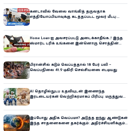
கனடாவில் வேலை வாங்கித் தருவதாக
எத்தியோப்பியாவுக்கு கடத்தப்பட்ட மூவர் மீட்பு:
கிளிநொச்சி சந்தேகநபர் கைது!
Home Loan-ஐ அவசரப்பட்டு அடைக்காதீங்க..! இந்த
ஸ்மார்ட் ட்ரிக் உங்களை இன்னொரு சொத்தின்
உரிமையாளராக்கலாம்!
பிரான்சில் கடும் வெப்பத்தால் 18 பேர் பலி –
வெப்பநிலை 41.9 டிகிரி செல்சியஸை எட்டியது
AI தொழில்நுட்ப உதவியுடன் இணைந்த
இரட்டையர்கள் வெற்றிகரமாகப் பிரிப்பு: மருத்துவ
உலகில் புதிய சாதனை
இப்போது அதிக வெப்பமா? அடுத்த ஐந்து ஆண்டுகள்
இந்த சாதனைகளை தகர்க்கும்: அதிர்ச்சியளிக்கும்
ஐ.நா.வின் எச்சரிக்கை