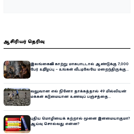
ஆசிரியர் தெரிவு
இலங்கையில் காற்று மாசுபாட்டால் ஆண்டுக்கு 7,000
பேர் உயிரிழப்பு – உங்கள் வீட்டிலேயே மறைந்திருக்கும்
ஆபத்து!
வலுவான எல் நினோ தாக்கத்தால் 49 மில்லியன்
மக்கள் கடுமையான உணவுப் பஞ்சத்தை
எதிர்கொள்ளும் அபாயம் - உலக உணவுத் திட்டம்
எச்சரிக்கை!
புதிய மொழியைக் கற்றால் மூளை இளமையாகுமா?
ஆய்வு சொல்வது என்ன?