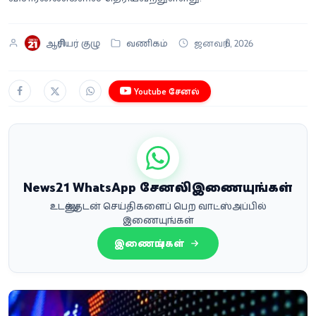
ஆசிரியர் குழு
வணிகம்
ஜனவரி 6, 2026
Youtube சேனல்
News21 WhatsApp சேனலில் இணையுங்கள்
உடனுக்குடன் செய்திகளைப் பெற வாட்ஸ்அப்பில்
இணையுங்கள்
இணையுங்கள்