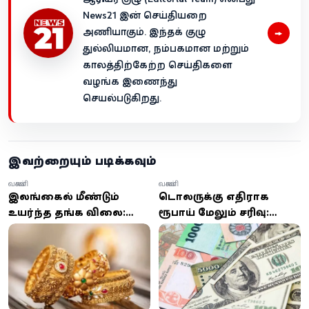
News21 இன் செய்தியறை
→
அணியாகும். இந்தக் குழு
துல்லியமான, நம்பகமான மற்றும்
காலத்திற்கேற்ற செய்திகளை
வழங்க இணைந்து
செயல்படுகிறது.
இவற்றையும் படிக்கவும்
வணிகம்
வணிகம்
இலங்கையில் மீண்டும்
டொலருக்கு எதிராக
உயர்ந்த தங்க விலை:
ரூபாய் மேலும் சரிவு:
இன்று மாலை
இன்று ஏற்பட்ட மாற்றம்!
வெளியான புதிய விலை
நிலவரம்