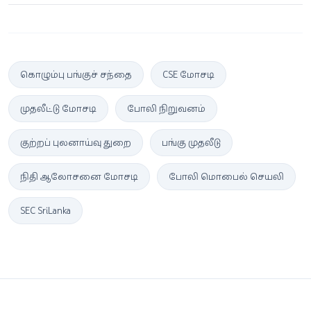
கொழும்பு பங்குச் சந்தை
CSE மோசடி
முதலீட்டு மோசடி
போலி நிறுவனம்
குற்றப் புலனாய்வு துறை
பங்கு முதலீடு
நிதி ஆலோசனை மோசடி
போலி மொபைல் செயலி
SEC Sri Lanka