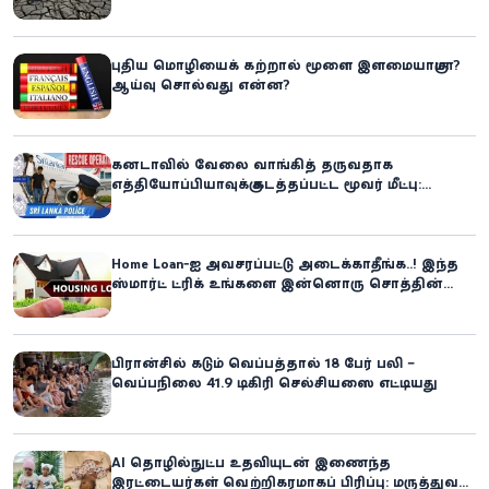
எதிர்கொள்ளும் அபாயம் - உலக உணவுத் திட்டம்
எச்சரிக்கை!
புதிய மொழியைக் கற்றால் மூளை இளமையாகுமா?
ஆய்வு சொல்வது என்ன?
கனடாவில் வேலை வாங்கித் தருவதாக
எத்தியோப்பியாவுக்கு கடத்தப்பட்ட மூவர் மீட்பு:
கிளிநொச்சி சந்தேகநபர் கைது!
Home Loan-ஐ அவசரப்பட்டு அடைக்காதீங்க..! இந்த
ஸ்மார்ட் ட்ரிக் உங்களை இன்னொரு சொத்தின்
உரிமையாளராக்கலாம்!
பிரான்சில் கடும் வெப்பத்தால் 18 பேர் பலி –
வெப்பநிலை 41.9 டிகிரி செல்சியஸை எட்டியது
AI தொழில்நுட்ப உதவியுடன் இணைந்த
இரட்டையர்கள் வெற்றிகரமாகப் பிரிப்பு: மருத்துவ