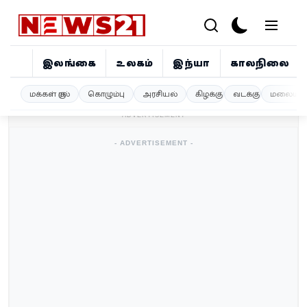
இலங்கை
உலகம்
இந்தியா
காலநிலை
இலங்கை
மக்கள் குரல்
கொழும்பு
அரசியல்
கிழக்கு
வடக்கு
மலையகம
- ADVERTISEMENT -
உலகம்
- ADVERTISEMENT -
இந்தியா
காலநிலை
விளையாட்டு
சினிமா
ஜோதிடம்