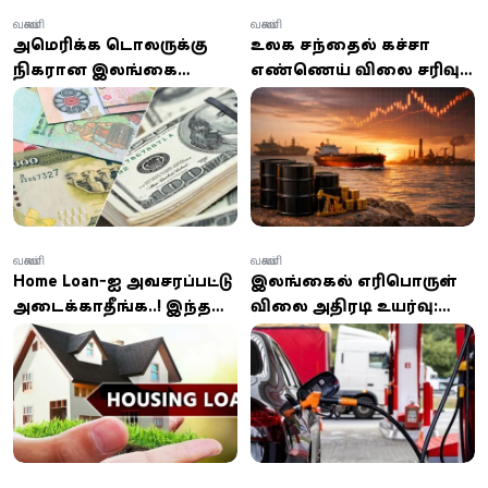
வணிகம்
வணிகம்
அமெரிக்க டொலருக்கு
உலக சந்தையில் கச்சா
நிகரான இலங்கை
எண்ணெய் விலை சரிவு:
ரூபாயின் விலை வீழ்ச்சி:
ஒரு பீப்பாய் பிரெண்ட்
இன்றைய நாணய
87.88 டாலராக குறைவு
மாற்று விகிதம்
வணிகம்
வணிகம்
Home Loan-ஐ அவசரப்பட்டு
இலங்கையில் எரிபொருள்
அடைக்காதீங்க..! இந்த
விலை அதிரடி உயர்வு:
ஸ்மார்ட் ட்ரிக் உங்களை
நள்ளிரவு முதல் புதிய
இன்னொரு சொத்தின்
விலை அமல்
உரிமையாளராக்கலாம்!