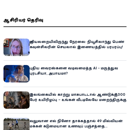
ஆசிரியர் தெரிவு
குளியலறையிலிருந்து நேரலை: நியூசிலாந்து பெண்
கவுன்சிலரின் செயலால் இணையத்தில் பரபரப்பு!
புதிய வைரஸ்களை வடிவமைத்த AI - மருத்துவ
புரட்சியா, அபாயமா?
இலங்கையில் காற்று மாசுபாட்டால் ஆண்டுக்கு 7,000
பேர் உயிரிழப்பு – உங்கள் வீட்டிலேயே மறைந்திருக்கும்
ஆபத்து!
வலுவான எல் நினோ தாக்கத்தால் 49 மில்லியன்
மக்கள் கடுமையான உணவுப் பஞ்சத்தை