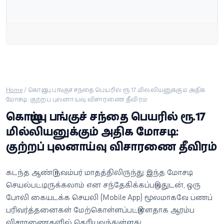
வீடியோ
வணிகம்
கட்டுரை
வெப்ஸ்டோரி
Home
/
கொழும்பு பங்குச் சந்தை பெயரில் ரூ.17 மில்லியனுக்கும் அதிக
மோசடி: குற்றப் புலனாய்வு விசாரணை தீவிரம்
கொழும்பு பங்குச் சந்தை பெயரில் ரூ.17
தமிழ்
மில்லியனுக்கும் அதிக மோசடி:
குற்றப் புலனாய்வு விசாரணை தீவிரம்
கடந்த ஆண்டு நவம்பர் மாதத்திலிருந்து இந்த மோசடி
செயல்பட்டிருக்கலாம் என சந்தேகிக்கப்படுவதுடன், ஒரு
போலி கையடக்க செயலி (Mobile App) மூலமாகவே பணப்
பரிவர்த்தனைகள் மேற்கொள்ளப்பட்டுள்ளதாக ஆரம்ப
விசாரணைகளில் தெரியவந்துள்ளது.