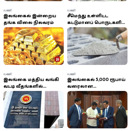
வணிகம்
வணிகம்
இலங்கையில் இன்றைய
சீமெந்து உள்ளிட்ட
தங்க விலை நிலவரம்
கட்டுமானப் பொருட்களின்
விலை உயர்வு
வணிகம்
வணிகம்
இலங்கை மத்திய வங்கி
இலங்கையில் 5,000 ரூபாய்
வட்டி வீதங்களில்
வரையிலான
மாற்றமில்லை;
கட்டணமில்லா QR
பொருளாதார சவால்கள்
பரிவர்த்தனை ஆரம்பம்
குறித்து எச்சரிக்கை