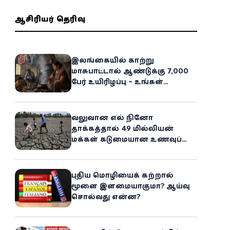
ஆசிரியர் தெரிவு
இலங்கையில் காற்று
மாசுபாட்டால் ஆண்டுக்கு 7,000
பேர் உயிரிழப்பு – உங்கள்
வீட்டிலேயே மறைந்திருக்கும்
ஆபத்து!
வலுவான எல் நினோ
தாக்கத்தால் 49 மில்லியன்
மக்கள் கடுமையான உணவுப்
பஞ்சத்தை எதிர்கொள்ளும்
அபாயம் - உலக உணவுத் திட்டம்
எச்சரிக்கை!
புதிய மொழியைக் கற்றால்
மூளை இளமையாகுமா? ஆய்வு
சொல்வது என்ன?