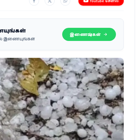
Youtube சேனல்
ையுங்கள்
இணையுங்கள்
பில் இணையுங்கள்