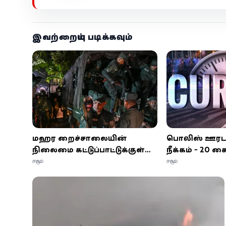
இவற்றையும் படிக்கவும்
மஹர சிறைச்சாலையின்
பொலிஸ் ஊரடங்
நிலைமை கட்டுப்பாட்டுக்குள்
நீக்கம் - 20 க
கொண்டுவரப்பட்டது -
சிறைச்சாலைக்
சமூகம்
சமூகம்
பாதுகாப்பு அதிகாரிகள்
தெரிவிப்பு