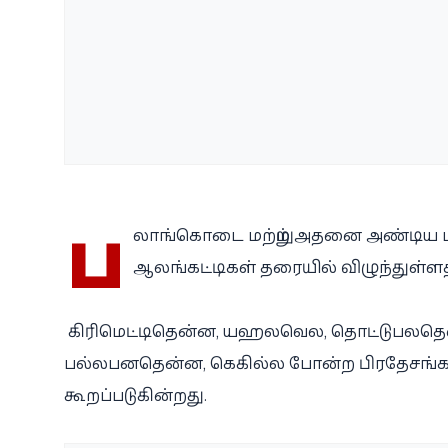
ப
லாங்கொடை மற்றும் அதனை அண்டிய பக
ஆலங்கட்டிகள் தரையில் விழுந்துள்ளத
கிரிமெட்டிதென்ன, யஹலவெல, தொட்டுபலதென
பல்லபனதென்ன, கெகில்ல போன்ற பிரதேசங்கள
கூறப்படுகின்றது.