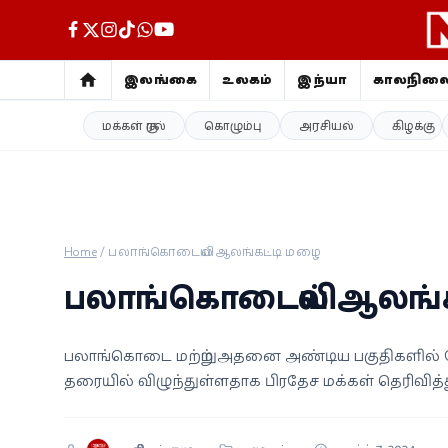
இலங்கை
உலகம்
இந்தியா
காலநில
மக்கள் குரல்
கொழும்பு
அரசியல்
கிழக்கு
இலங்கை
உலகம்
இந்தியா
Home
/
பலாங்கொடையில் ஆலங்கட்டி மழை
காலநிலை
பலாங்கொடையில் ஆலங்
விளையாட்டு
பலாங்கொடை மற்றும் அதனை அண்டிய பகுதிகளில் ந
சினிமா
தரையில் விழுந்துள்ளதாக பிரதேச மக்கள் தெரிவித்
ஜோதிடம்