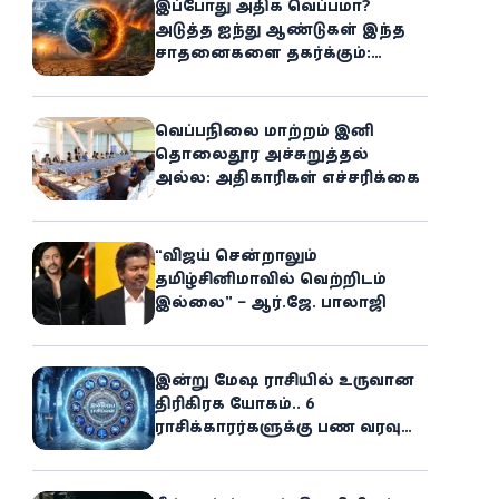
இப்போது அதிக வெப்பமா?
அடுத்த ஐந்து ஆண்டுகள் இந்த
சாதனைகளை தகர்க்கும்:
அதிர்ச்சியளிக்கும் ஐ.நா.வின்
எச்சரிக்கை
வெப்பநிலை மாற்றம் இனி
தொலைதூர அச்சுறுத்தல்
அல்ல: அதிகாரிகள் எச்சரிக்கை
“விஜய் சென்றாலும்
தமிழ்சினிமாவில் வெற்றிடம்
இல்லை” – ஆர்.ஜே. பாலாஜி
இன்று மேஷ ராசியில் உருவான
திரிகிரக யோகம்.. 6
ராசிக்காரர்களுக்கு பண வரவு
அதிகரிக்கும்