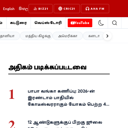
English
සිංහල
BIZ21
CRIC21
AHA FM
்
கட்டுரை
வெப்ஸ்டோரி
YouTube
த்தானியா
மத்திய கிழக்கு
அமெரிக்கா
கனடா
ஐரோப்பா
அதிகம் படிக்கப்பட்டவை
1
பாபா வங்கா கணிப்பு: 2026-ன்
இரண்டாம் பாதியில்
கோடீஸ்வரராகும் யோகம் பெற்ற 4
அதிர்ஷ்ட ராசிகள்!
2
12 ஆண்டுகளுக்குப் பிறகு ஜூலை