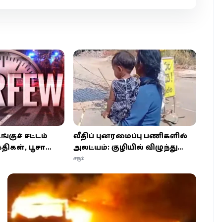
குச் சட்டம்
வீதிப் புனரமைப்பு பணிகளில்
ைதிகள், பூசா
அலட்சியம்: குழியில் விழுந்து
கு இடமாற்றம்
கணவன் படுகாயம் -
சமூகம்
நீதிக்காகப் போராடும் மனைவி!