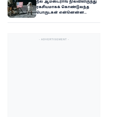
நீல் ஆம்ஸ்ட்ராங் நிலவிலிருந்து
ரகசியமாகக் கொண்டுவந்த
பொருட்கள் என்னென்ன
தெரியுமா?
- ADVERTISEMENT -