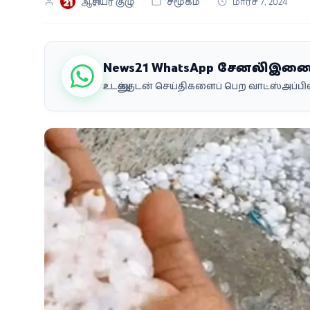
ஆசிரியர் குழு
சமூகம்
மார்ச் 7, 2024
வீடியோ
வணிகம்
News21 WhatsApp சேனலில் இண
கட்டுரை
உடனுக்குடன் செய்திகளைப் பெற வாட்ஸ்அப்
வெப்ஸ்டோரி
தமிழ்