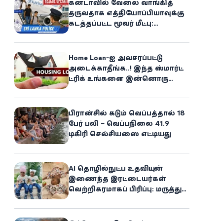
கனடாவில் வேலை வாங்கித்
தருவதாக எத்தியோப்பியாவுக்கு
கடத்தப்பட்ட மூவர் மீட்பு:
கிளிநொச்சி சந்தேகநபர் கைது!
Home Loan-ஐ அவசரப்பட்டு
அடைக்காதீங்க..! இந்த ஸ்மார்ட்
ட்ரிக் உங்களை இன்னொரு
சொத்தின்
உரிமையாளராக்கலாம்!
பிரான்சில் கடும் வெப்பத்தால் 18
பேர் பலி – வெப்பநிலை 41.9
டிகிரி செல்சியஸை எட்டியது
AI தொழில்நுட்ப உதவியுடன்
இணைந்த இரட்டையர்கள்
வெற்றிகரமாகப் பிரிப்பு: மருத்துவ
உலகில் புதிய சாதனை