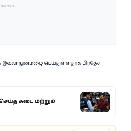
TISEMENT -
க இவ்வாறு கனமழை பெய்துள்ளதாக பிரதேச
ெய்த கடை மற்றும்