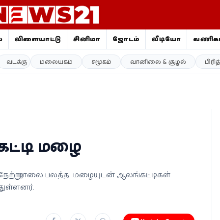
ை
விளையாட்டு
சினிமா
ஜோதிடம்
வீடியோ
வணிகம
வடக்கு
மலையகம்
சமூகம்
வானிலை & சூழல்
பிரி
கட்டி மழை
ேற்று மாலை பலத்த மழையுடன் ஆலங்கட்டிகள்
துள்ளனர்.