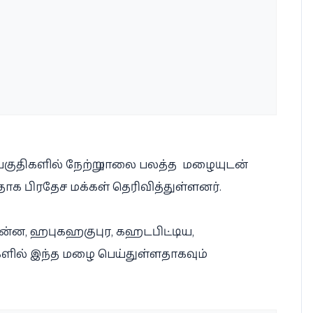
ுதிகளில் நேற்று மாலை பலத்த மழையுடன்
ாக பிரதேச மக்கள் தெரிவித்துள்ளனர்.
்ன, ஹபுகஹகுபுர, கஹடபிட்டிய,
ில் இந்த மழை பெய்துள்ளதாகவும்