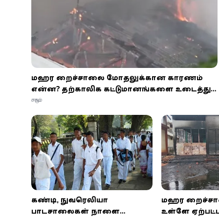
மஹர சிறைச்சாலை மோதலுக்கான காரணம்
என்ன? தற்காலிக கட்டுமானங்களை உடைத்து
தப்பியோட முயற்சித்த கைதிகள்!
சமூகம்
கண்டி, நுவரெலியா
மஹர சிறைச்ச
பாடசாலைகள் நாளை
உள்ளே ஏற்பட