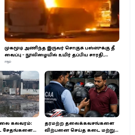
முகமூடி அணிந்த இருவர் சொகுசு பஸ்ஸுக்கு தீ
வைப்பு - நூலிழையில் உயிர் தப்பிய சாரதி,
நடத்துநர்!
சமூகம்
ாலை கலவரம்:
தரமற்ற தலைக்கவசங்களை
்ட சேதங்களை
விற்பனை செய்த கடை மற்றும்