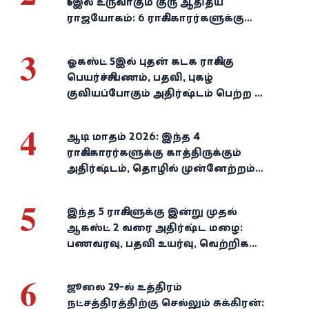
16இல் உருவாகும் குரு ஆதித்ய
ராஜயோகம்: 6 ராசிக்காரர்களுக்கு
பணம், வெற்றி குவியுமாம்!
3
ஓகஸ்ட் 5இல் புதன் கடக ராசிக்கு
பெயர்ச்சி: பணம், பதவி, புகழ்
குவியப்போகும் அதிர்ஷ்டம் பெற்ற 3
ராசிகள்!
4
ஆடி மாதம் 2026: இந்த 4
ராசிக்காரர்களுக்கு காத்திருக்கும்
அதிர்ஷ்டம், தொழில் முன்னேற்றம்,
நிதி வளர்ச்சி!
5
இந்த 5 ராசிகளுக்கு இன்று முதல்
ஆகஸ்ட் 2 வரை அதிர்ஷ்ட மழை:
பணவரவு, பதவி உயர்வு, வெற்றிகள்
குவியும்!
6
ஜூலை 29-ல் உத்திரம்
நட்சத்திரத்திற்கு செல்லும் சுக்கிரன்: