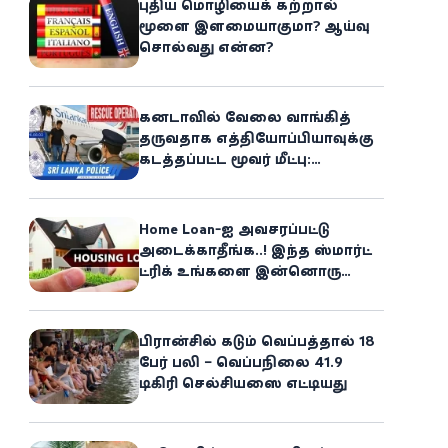
புதிய மொழியைக் கற்றால்
மூளை இளமையாகுமா? ஆய்வு
சொல்வது என்ன?
கனடாவில் வேலை வாங்கித்
தருவதாக எத்தியோப்பியாவுக்கு
கடத்தப்பட்ட மூவர் மீட்பு:
கிளிநொச்சி சந்தேகநபர் கைது!
Home Loan-ஐ அவசரப்பட்டு
அடைக்காதீங்க..! இந்த ஸ்மார்ட்
ட்ரிக் உங்களை இன்னொரு
சொத்தின்
உரிமையாளராக்கலாம்!
பிரான்சில் கடும் வெப்பத்தால் 18
பேர் பலி – வெப்பநிலை 41.9
டிகிரி செல்சியஸை எட்டியது