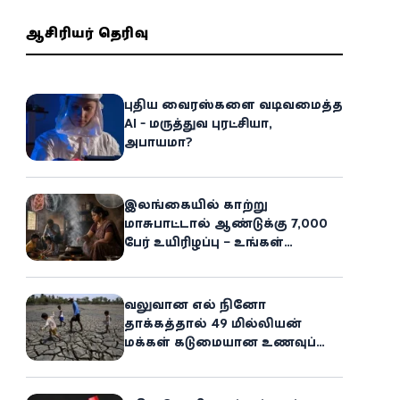
ஆசிரியர் தெரிவு
புதிய வைரஸ்களை வடிவமைத்த
AI - மருத்துவ புரட்சியா,
அபாயமா?
இலங்கையில் காற்று
மாசுபாட்டால் ஆண்டுக்கு 7,000
பேர் உயிரிழப்பு – உங்கள்
வீட்டிலேயே மறைந்திருக்கும்
ஆபத்து!
வலுவான எல் நினோ
தாக்கத்தால் 49 மில்லியன்
மக்கள் கடுமையான உணவுப்
பஞ்சத்தை எதிர்கொள்ளும்
அபாயம் - உலக உணவுத் திட்டம்
எச்சரிக்கை!