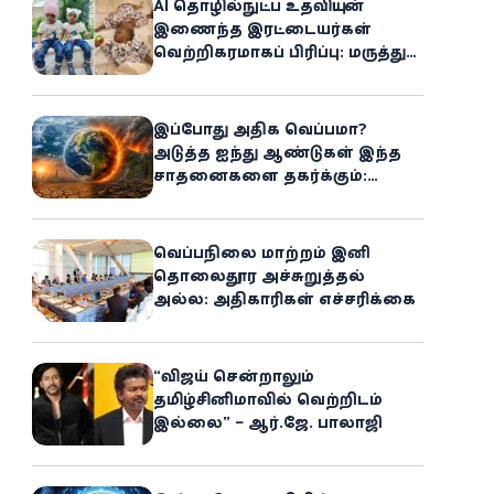
AI தொழில்நுட்ப உதவியுடன்
இணைந்த இரட்டையர்கள்
வெற்றிகரமாகப் பிரிப்பு: மருத்துவ
உலகில் புதிய சாதனை
இப்போது அதிக வெப்பமா?
அடுத்த ஐந்து ஆண்டுகள் இந்த
சாதனைகளை தகர்க்கும்:
அதிர்ச்சியளிக்கும் ஐ.நா.வின்
எச்சரிக்கை
வெப்பநிலை மாற்றம் இனி
தொலைதூர அச்சுறுத்தல்
அல்ல: அதிகாரிகள் எச்சரிக்கை
“விஜய் சென்றாலும்
தமிழ்சினிமாவில் வெற்றிடம்
இல்லை” – ஆர்.ஜே. பாலாஜி