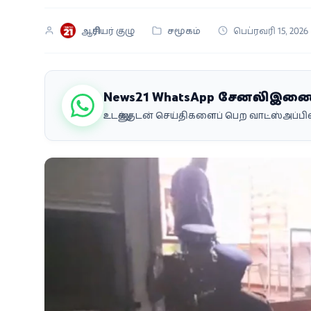
வீடியோ
ஆசிரியர் குழு
சமூகம்
பெப்ரவரி 15, 2026
வணிகம்
கட்டுரை
News21 WhatsApp சேனலில் இண
உடனுக்குடன் செய்திகளைப் பெற வாட்ஸ்அப்
வெப்ஸ்டோரி
தமிழ்