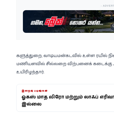
- ADVER
களுத்துறை, வாடியமன்கடவில் உள்ள ரயில் நிலைய
மணியளவில் சில்லறை விற்பனைக் கடைக்கு அருகி
உயிரிழந்தார்.
இதையும் படியுங்கள்
ஓகஸ்ட் மாத லிட்ரோ மற்றும் லாஃப் எரி
இல்லை