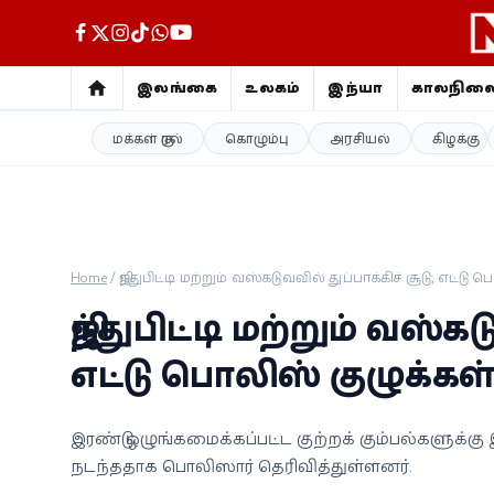
இலங்கை
உலகம்
இந்தியா
காலநில
மக்கள் குரல்
கொழும்பு
அரசியல்
கிழக்கு
இலங்கை
உலகம்
இந்தியா
Home
/
ஜிந்துபிட்டி மற்றும் வஸ்கடுவவில் துப்பாக்கிச் சூடு; எட
காலநிலை
ஜிந்துபிட்டி மற்றும் வஸ்கட
விளையாட்டு
எட்டு பொலிஸ் குழுக்
சினிமா
இரண்டு ஒழுங்கமைக்கப்பட்ட குற்றக் கும்பல்களுக்
நடந்ததாக பொலிஸார் தெரிவித்துள்ளனர்.
ஜோதிடம்