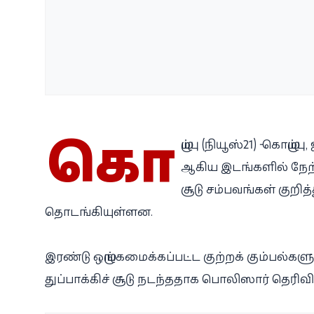
கொ
ழும்பு (நியூஸ்21) - கொழு
ஆகிய இடங்களில் நேற்ற
சூடு சம்பவங்கள் குறி
தொடங்கியுள்ளன.
இரண்டு ஒழுங்கமைக்கப்பட்ட குற்றக் கும்ப
துப்பாக்கிச் சூடு நடந்ததாக பொலிஸார் தெரிவி