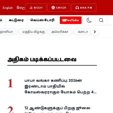
English
සිංහල
BIZ21
CRIC21
AHA FM
்
கட்டுரை
வெப்ஸ்டோரி
YouTube
த்தானியா
மத்திய கிழக்கு
அமெரிக்கா
கனடா
ஐரோப்பா
அதிகம் படிக்கப்பட்டவை
1
பாபா வங்கா கணிப்பு: 2026-ன்
இரண்டாம் பாதியில்
கோடீஸ்வரராகும் யோகம் பெற்ற 4
அதிர்ஷ்ட ராசிகள்!
2
12 ஆண்டுகளுக்குப் பிறகு ஜூலை