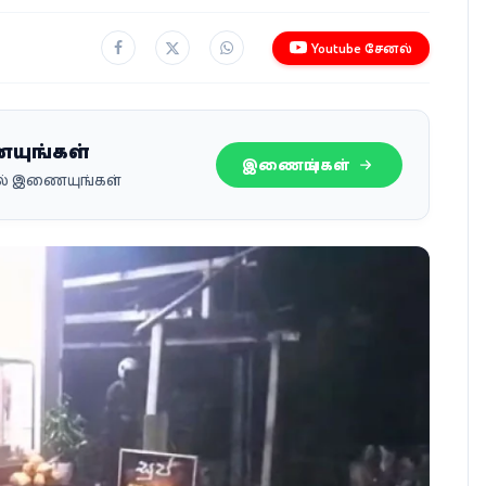
Youtube சேனல்
ையுங்கள்
இணையுங்கள்
பில் இணையுங்கள்