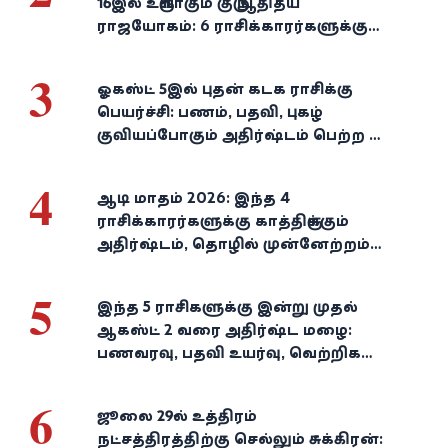
16இல் உருவாகும் குரு ஆதித்ய
ராஜயோகம்: 6 ராசிக்காரர்களுக்கு
பணம், வெற்றி குவியுமாம்!
3
ஓகஸ்ட் 5இல் புதன் கடக ராசிக்கு
பெயர்ச்சி: பணம், பதவி, புகழ்
குவியப்போகும் அதிர்ஷ்டம் பெற்ற 3
ராசிகள்!
4
ஆடி மாதம் 2026: இந்த 4
ராசிக்காரர்களுக்கு காத்திருக்கும்
அதிர்ஷ்டம், தொழில் முன்னேற்றம்,
நிதி வளர்ச்சி!
5
இந்த 5 ராசிகளுக்கு இன்று முதல்
ஆகஸ்ட் 2 வரை அதிர்ஷ்ட மழை:
பணவரவு, பதவி உயர்வு, வெற்றிகள்
குவியும்!
6
ஜூலை 29-ல் உத்திரம்
நட்சத்திரத்திற்கு செல்லும் சுக்கிரன்: