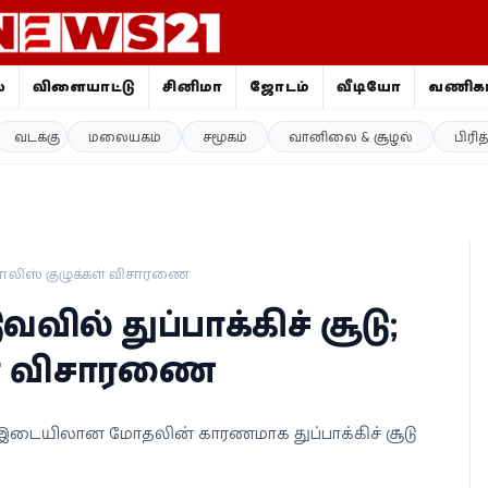
ை
விளையாட்டு
சினிமா
ஜோதிடம்
வீடியோ
வணிகம
வடக்கு
மலையகம்
சமூகம்
வானிலை & சூழல்
பிரி
்டு பொலிஸ் குழுக்கள் விசாரணை
ுவவில் துப்பாக்கிச் சூடு;
கள் விசாரணை
கு இடையிலான மோதலின் காரணமாக துப்பாக்கிச் சூடு