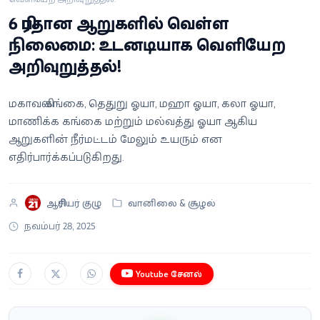
வீடியோ
6 பிரதான ஆறுகளில் வெள்ள
நிலைமை: உடனடியாக வெளியேற
வணிகம்
அறிவுறுத்தல்!
கட்டுரை
மகாவலி கங்கை, தெதுறு ஓயா, மஹா ஓயா, கலா ஓயா,
மாணிக்க கங்கை மற்றும் மல்வத்து ஓயா ஆகிய
வெப்ஸ்டோரி
ஆறுகளின் நீர்மட்டம் மேலும் உயரும் என
எதிர்பார்க்கப்படுகிறது.
தமிழ்
ஆசிரியர் குழு
வானிலை & சூழல்
நவம்பர் 28, 2025
Youtube சேனல்