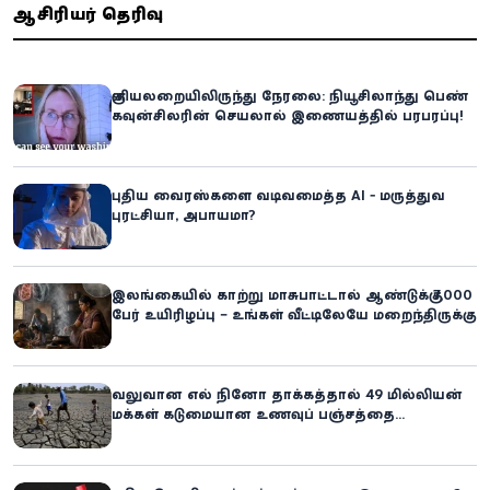
ஆசிரியர் தெரிவு
குளியலறையிலிருந்து நேரலை: நியூசிலாந்து பெண்
கவுன்சிலரின் செயலால் இணையத்தில் பரபரப்பு!
புதிய வைரஸ்களை வடிவமைத்த AI - மருத்துவ
புரட்சியா, அபாயமா?
இலங்கையில் காற்று மாசுபாட்டால் ஆண்டுக்கு 7,000
பேர் உயிரிழப்பு – உங்கள் வீட்டிலேயே மறைந்திருக்கும்
ஆபத்து!
வலுவான எல் நினோ தாக்கத்தால் 49 மில்லியன்
மக்கள் கடுமையான உணவுப் பஞ்சத்தை
எதிர்கொள்ளும் அபாயம் - உலக உணவுத் திட்டம்
எச்சரிக்கை!