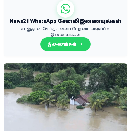
News21 WhatsApp சேனலில் இணையுங்கள்
உடனுக்குடன் செய்திகளைப் பெற வாட்ஸ்அப்பில்
இணையுங்கள்
இணையுங்கள்