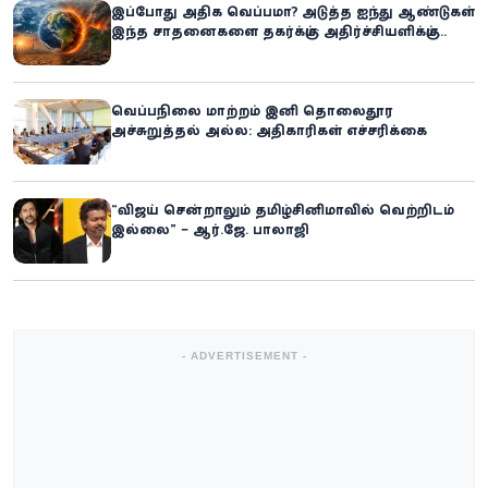
இப்போது அதிக வெப்பமா? அடுத்த ஐந்து ஆண்டுகள்
இந்த சாதனைகளை தகர்க்கும்: அதிர்ச்சியளிக்கும்
ஐ.நா.வின் எச்சரிக்கை
வெப்பநிலை மாற்றம் இனி தொலைதூர
அச்சுறுத்தல் அல்ல: அதிகாரிகள் எச்சரிக்கை
“விஜய் சென்றாலும் தமிழ்சினிமாவில் வெற்றிடம்
இல்லை” – ஆர்.ஜே. பாலாஜி
- ADVERTISEMENT -