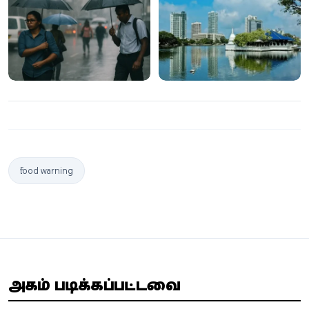
காற்று குறித்து
கடல் நீரைப்
எச்சரிக்கை
பயன்படுத்தும் புதிய
திட்டம்
flood warning
அதிகம் படிக்கப்பட்டவை