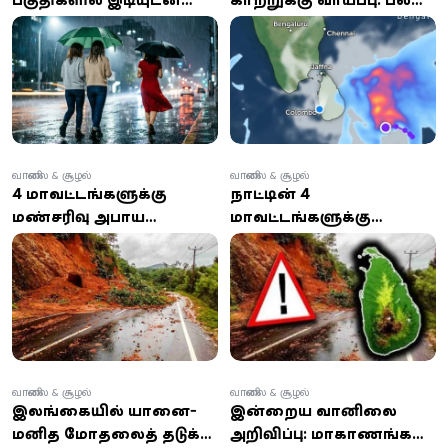
கூடிய மழை: வானிலை
பகுதிகளில் இடைக்கிடை
ஆய்வு மையம்
மழை என எச்சரிக்கை
எச்சரிக்கை
வானிலை & சூழல்
வானிலை & சூழல்
4 மாவட்டங்களுக்கு
நாட்டின் 4
மண்சரிவு அபாய
மாவட்டங்களுக்கு
எச்சரிக்கை: அடுத்த 24
மண்சரிவு அபாய
மணி நேரம் அவதானம்
எச்சரிக்கை: 100 மிமீ
அவசியம்!
அதிக பலத்த மழைக்கு
வாய்ப்பு
வானிலை & சூழல்
வானிலை & சூழல்
இலங்கையில் யானை-
இன்றைய வானிலை
மனித மோதலைத் தடுக்க
அறிவிப்பு: மாகாணங்கள்