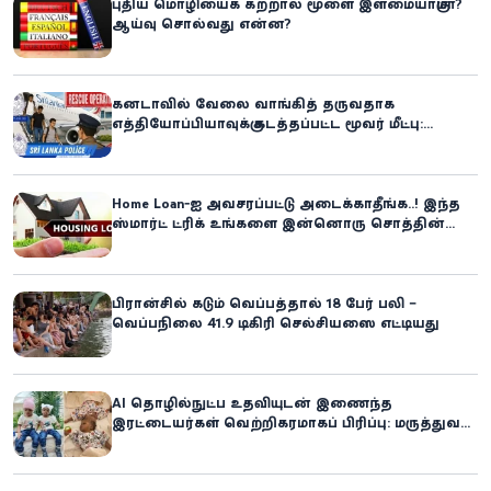
புதிய மொழியைக் கற்றால் மூளை இளமையாகுமா?
ஆய்வு சொல்வது என்ன?
கனடாவில் வேலை வாங்கித் தருவதாக
எத்தியோப்பியாவுக்கு கடத்தப்பட்ட மூவர் மீட்பு:
கிளிநொச்சி சந்தேகநபர் கைது!
Home Loan-ஐ அவசரப்பட்டு அடைக்காதீங்க..! இந்த
ஸ்மார்ட் ட்ரிக் உங்களை இன்னொரு சொத்தின்
உரிமையாளராக்கலாம்!
பிரான்சில் கடும் வெப்பத்தால் 18 பேர் பலி –
வெப்பநிலை 41.9 டிகிரி செல்சியஸை எட்டியது
AI தொழில்நுட்ப உதவியுடன் இணைந்த
இரட்டையர்கள் வெற்றிகரமாகப் பிரிப்பு: மருத்துவ
உலகில் புதிய சாதனை