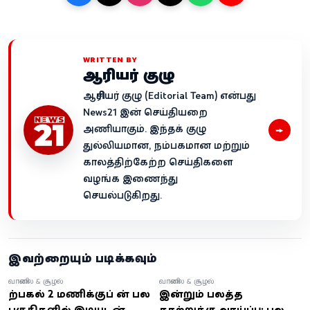
WRITTEN BY
ஆசிரியர் குழு
ஆசிரியர் குழு (Editorial Team) என்பது
News21 இன் செய்தியறை
→
அணியாகும். இந்தக் குழு
துல்லியமான, நம்பகமான மற்றும்
காலத்திற்கேற்ற செய்திகளை
வழங்க இணைந்து
செயல்படுகிறது.
இவற்றையும் படிக்கவும்
வானிலை & சூழல்
வானிலை & சூழல்
பிற்பகல் 2 மணிக்குப் பின் பல
இன்றும் பலத்த
பகுதிகளில் இடியுடன்
காற்றுக்கு வாய்ப்பு: பல