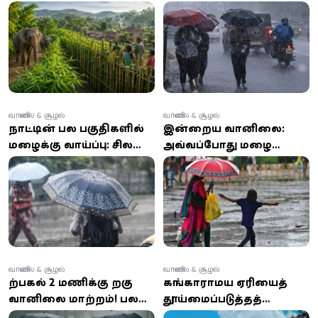
மூங்கில் ‘உயிரியல் வேலி’:
பலவற்றில் மழை, சில
சீனா ஆதரவு
பகுதிகளில் பலத்த காற்று
வானிலை & சூழல்
வானிலை & சூழல்
நாட்டின் பல பகுதிகளில்
இன்றைய வானிலை:
மழைக்கு வாய்ப்பு: சில
அவ்வப்போது மழை
இடங்களில் 50 மி.மீ.க்கு
அல்லது இடியுடன் கூடிய
மேல் கனமழை
மழை பெய்யும்
எச்சரிக்கை
வானிலை & சூழல்
வானிலை & சூழல்
பிற்பகல் 2 மணிக்கு பிறகு
கங்காராமய ஏரியைத்
வானிலை மாற்றம்! பல
தூய்மைப்படுத்தத்
பகுதிகளில் கனமழை,
தனியார் நிதிப் பங்களிப்பு: