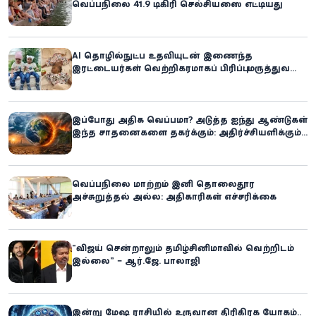
வெப்பநிலை 41.9 டிகிரி செல்சியஸை எட்டியது
AI தொழில்நுட்ப உதவியுடன் இணைந்த
இரட்டையர்கள் வெற்றிகரமாகப் பிரிப்பு: மருத்துவ
உலகில் புதிய சாதனை
இப்போது அதிக வெப்பமா? அடுத்த ஐந்து ஆண்டுகள்
இந்த சாதனைகளை தகர்க்கும்: அதிர்ச்சியளிக்கும்
ஐ.நா.வின் எச்சரிக்கை
வெப்பநிலை மாற்றம் இனி தொலைதூர
அச்சுறுத்தல் அல்ல: அதிகாரிகள் எச்சரிக்கை
“விஜய் சென்றாலும் தமிழ்சினிமாவில் வெற்றிடம்
இல்லை” – ஆர்.ஜே. பாலாஜி
இன்று மேஷ ராசியில் உருவான திரிகிரக யோகம்..