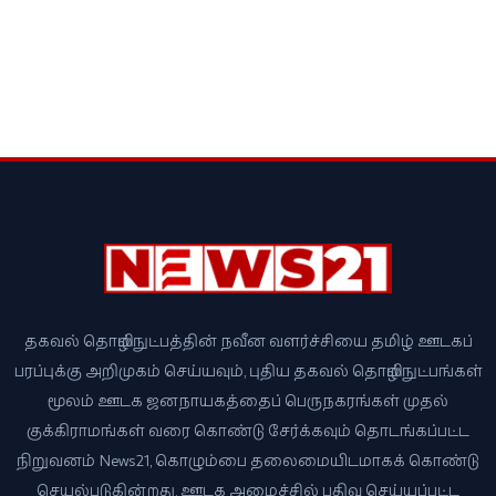
தகவல் தொழில்நுட்பத்தின் நவீன வளர்ச்சியை தமிழ் ஊடகப்
பரப்புக்கு அறிமுகம் செய்யவும், புதிய தகவல் தொழில்நுட்பங்கள்
மூலம் ஊடக ஜனநாயகத்தைப் பெருநகரங்கள் முதல்
குக்கிராமங்கள் வரை கொண்டு சேர்க்கவும் தொடங்கப்பட்ட
நிறுவனம் News21, கொழும்பை தலைமையிடமாகக் கொண்டு
செயல்படுகின்றது. ஊடக அமைச்சில் பதிவு செய்யப்பட்ட