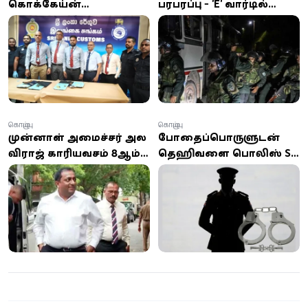
கொக்கேய்ன்
பரபரப்பு - 'E' வார்டில்
போதைப்பொருள்
கைதிகள்
பறிமுதல்: ஸ்பெயின்
அமைதியின்மை;
பிரஜை கைது
பாதுகாப்பு
பலப்படுத்தப்பட்டது!
கொழும்பு
கொழும்பு
முன்னாள் அமைச்சர் அகில
போதைப்பொருளுடன்
விராஜ் காரியவசம் 18ஆம்
தெஹிவளை பொலிஸ் SI
திகதி வரை
கைது: ஹெரோய்ன்,
விளக்கமறியலில்
கஞ்சா, வெளிநாட்டு
சிகரெட்டுகள் பறிமுதல்