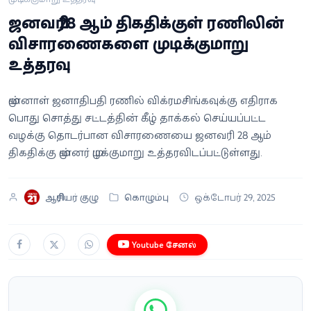
வீடியோ
ஜனவரி 28 ஆம் திகதிக்குள் ரணிலின்
விசாரணைகளை முடிக்குமாறு
வணிகம்
உத்தரவு
கட்டுரை
முன்னாள் ஜனாதிபதி ரணில் விக்ரமசிங்கவுக்கு எதிராக
பொது சொத்து சட்டத்தின் கீழ் தாக்கல் செய்யப்பட்ட
வெப்ஸ்டோரி
வழக்கு தொடர்பான விசாரணையை ஜனவரி 28 ஆம்
திகதிக்கு முன்னர் முடிக்குமாறு உத்தரவிடப்பட்டுள்ளது.
தமிழ்
ஆசிரியர் குழு
கொழும்பு
ஒக்டோபர் 29, 2025
Youtube சேனல்