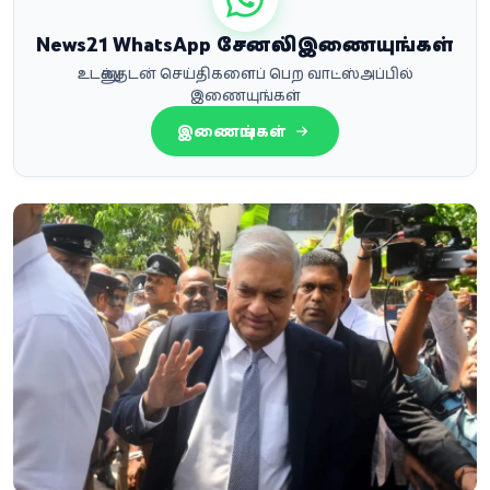
News21 WhatsApp சேனலில் இணையுங்கள்
உடனுக்குடன் செய்திகளைப் பெற வாட்ஸ்அப்பில்
இணையுங்கள்
இணையுங்கள்