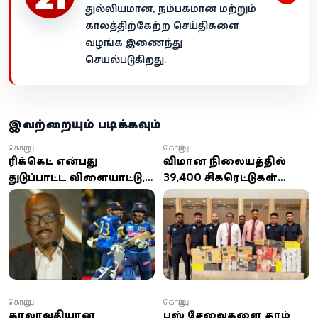
துல்லியமான, நம்பகமான மற்றும்
காலத்திற்கேற்ற செய்திகளை
வழங்க இணைந்து
செயல்படுகிறது.
இவற்றையும் படிக்கவும்
கொழும்பு
கொழும்பு
கிரிக்கெட் என்பது
விமான நிலையத்தில்
துடுப்பாட்ட விளையாட்டு,
39,400 சிகரெட்டுகள்
பந்துவீச்சு அல்ல -
பறிமுதல்:
விளையாட்டு அமைச்சர்
வெளிநாட்டவருக்கு
பரபரப்பு கருத்து!
250,000 ரூபாய் அபராதம்
கொழும்பு
கொழும்பு
காலாவதியான
பஸ் சேவைகளை தரம்