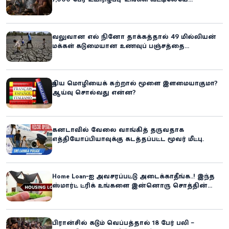
மறைந்திருக்கும் ஆபத்து!
வலுவான எல் நினோ தாக்கத்தால் 49 மில்லியன்
மக்கள் கடுமையான உணவுப் பஞ்சத்தை
எதிர்கொள்ளும் அபாயம் - உலக உணவுத் திட்டம்
எச்சரிக்கை!
புதிய மொழியைக் கற்றால் மூளை இளமையாகுமா?
ஆய்வு சொல்வது என்ன?
கனடாவில் வேலை வாங்கித் தருவதாக
எத்தியோப்பியாவுக்கு கடத்தப்பட்ட மூவர் மீட்பு:
கிளிநொச்சி சந்தேகநபர் கைது!
Home Loan-ஐ அவசரப்பட்டு அடைக்காதீங்க..! இந்த
ஸ்மார்ட் ட்ரிக் உங்களை இன்னொரு சொத்தின்
உரிமையாளராக்கலாம்!
பிரான்சில் கடும் வெப்பத்தால் 18 பேர் பலி –