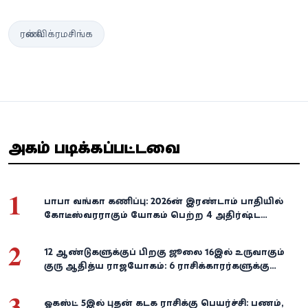
ரணில் விக்ரமசிங்க
அதிகம் படிக்கப்பட்டவை
1
பாபா வங்கா கணிப்பு: 2026-ன் இரண்டாம் பாதியில்
கோடீஸ்வரராகும் யோகம் பெற்ற 4 அதிர்ஷ்ட
ராசிகள்!
2
12 ஆண்டுகளுக்குப் பிறகு ஜூலை 16இல் உருவாகும்
குரு ஆதித்ய ராஜயோகம்: 6 ராசிக்காரர்களுக்கு
பணம், வெற்றி குவியுமாம்!
3
ஓகஸ்ட் 5இல் புதன் கடக ராசிக்கு பெயர்ச்சி: பணம்,