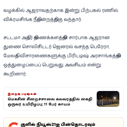
வழக்கில் ஆஜராவதற்காக இன்று பிற்பகல் ரணில்
விக்ரமசிங்க நீதிமன்றத்திற்கு வந்தார்.
சட்டமா அதிபர் திணைக்களத்தின் சார்பாக ஆஜரான
துணை சொலிசிட்டர் ஜெனரல் வசந்த பெரேரா,
மேலதிக விசாரணைகளுக்கு பிரிட்டிஷ் அரசாங்கத்தின்
ஒத்துழைப்பைப் பெறுவது அவசியம் என்று
கூறினார்.
இதையும் படியுங்கள்
மெகசின் சிறைச்சாலை கலவரத்தில் கைதி
ஒருவர் உயிரிழப்பு; 11 பேர் காயம்
கூகுளில் நியூஸ்21ஐ பின்தொடரவும்