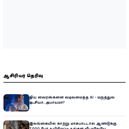
ஆசிரியர் தெரிவு
புதிய வைரஸ்களை வடிவமைத்த AI - மருத்துவ
புரட்சியா, அபாயமா?
இலங்கையில் காற்று மாசுபாட்டால் ஆண்டுக்கு
7,000 பேர் உயிரிழப்பு – உங்கள் வீட்டிலேயே