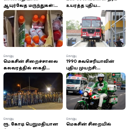
ஆயுர்வேத மருந்துகள்:
உயரத்த புதிய
920 பொருட்கள் சீல்
வசதிகளுடன்
வைப்பு - கொழும்பு
புறக்கோட்டை பஸ்
நிறுவனத்துக்கு அபராதம்
நிலையப் பொறியியல்
பிரிவு
கொழும்பு
கொழும்பு
மெகசின் சிறைச்சாலை
1990 சுவசெரியாவின்
கலவரத்தில் கைதி
புதிய முயற்சி:
ஒருவர் உயிரிழப்பு; 11 பேர்
கொழும்பில் மோட்டார்
காயம்
சைக்கிள் அவசர மருத்துவ
சேவை
கொழும்பு
கொழும்பு
ரூ.11 கோடி பெறுமதியான
மெகசின் சிறையில்