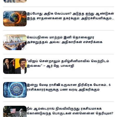
இப்போது அதிக வெப்பமா? அடுத்த ஐந்து ஆண்டுகள்
இந்த சாதனைகளை தகர்க்கும்: அதிர்ச்சியளிக்கும்
ஐ.நா.வின் எச்சரிக்கை
வெப்பநிலை மாற்றம் இனி தொலைதூர
அச்சுறுத்தல் அல்ல: அதிகாரிகள் எச்சரிக்கை
“விஜய் சென்றாலும் தமிழ்சினிமாவில் வெற்றிடம்
இல்லை” – ஆர்.ஜே. பாலாஜி
இன்று மேஷ ராசியில் உருவான திரிகிரக யோகம்.. 6
ராசிக்காரர்களுக்கு பண வரவு அதிகரிக்கும்
நீல் ஆம்ஸ்ட்ராங் நிலவிலிருந்து ரகசியமாகக்
கொண்டுவந்த பொருட்கள் என்னென்ன தெரியுமா?