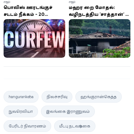
சமூகம்
சமூகம்
பொலிஸ் ஊரடங்குச்
மஹர சிறை மோதல்:
சட்டம் நீக்கம் - 20
வழிநடத்திய 'சாத்தான்' -
கைதிகள், பூசா
ரூ.15 கோடி சேதம் -
சிறைச்சாலைக்கு
போதைப்பொருள்
இடமாற்றம்
தட்டுப்பாடே காரணம் -
முதற்கட்ட
விசாரணையில்
திடுக்கிடும் தகவல்கள்!
hanguranketha
நிலச்சரிவு
ஹங்குரான்கெத்த
நுவரெலியா
இலங்கை இராணுவம்
பேரிடர் நிவாரணம்
மீட்பு நடவடிக்கை