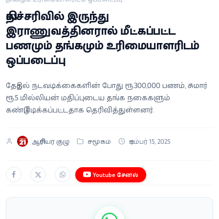
வீடியோ
நிலச்சரிவில் இருந்து
இராணுவத்தினரால் மீட்கப்பட்ட
வணிகம்
பணமும் தங்கமும் உரிமையாளரிடம்
ஒப்படைப்பு
கட்டுரை
வெப்ஸ்டோரி
தேடுதல் நடவடிக்கைகளின் போது ரூ.300,000 பணம், சுமார்
ரூ.5 மில்லியன் மதிப்புடைய தங்க நகைகளும்
கண்டுபிடிக்கப்பட்டதாக தெரிவித்துள்ளனர்.
தமிழ்
ஆசிரியர் குழு
சமூகம்
டிசம்பர் 15, 2025
Youtube சேனல்