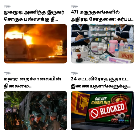
சமூகம்
சமூகம்
முகமூடி அணிந்த இருவர்
471 மருந்தகங்களில்
சொகுசு பஸ்ஸுக்கு தீ
அதிரடி சோதனை: கர்ப்ப
வைப்பு - நூலிழையில்
பரிசோதனை கருவிகள்,
உயிர் தப்பிய சாரதி,
குழந்தைகளுக்கான
நடத்துநர்!
தயாரிப்புகளிலும்
விதிமீறல்!
சமூகம்
சமூகம்
மஹர சிறைச்சாலையின்
24 சட்டவிரோத சூதாட்ட
நிலைமை
இணையதளங்களுக்கு
கட்டுப்பாட்டுக்குள்
இலங்கையில் அதிரடித்
கொண்டுவரப்பட்டது -
தடை!
பாதுகாப்பு அதிகாரிகள்
தெரிவிப்பு