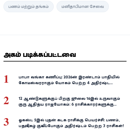
பணம் மற்றும் தங்கம்
மனிதாபிமான சேவை
அதிகம் படிக்கப்பட்டவை
1
பாபா வங்கா கணிப்பு: 2026-ன் இரண்டாம் பாதியில்
கோடீஸ்வரராகும் யோகம் பெற்ற 4 அதிர்ஷ்ட
ராசிகள்!
2
12 ஆண்டுகளுக்குப் பிறகு ஜூலை 16இல் உருவாகும்
குரு ஆதித்ய ராஜயோகம்: 6 ராசிக்காரர்களுக்கு
பணம், வெற்றி குவியுமாம்!
3
ஓகஸ்ட் 5இல் புதன் கடக ராசிக்கு பெயர்ச்சி: பணம்,
பதவி, புகழ் குவியப்போகும் அதிர்ஷ்டம் பெற்ற 3 ராசிகள்!