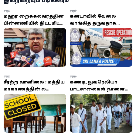
இவற்றையும் படிக்கவும்
சமூகம்
சமூகம்
மஹர சிறைக்கலவரத்தின்
கனடாவில் வேலை
பின்னணியில் திட்டமிட்ட
வாங்கித் தருவதாக
சதி? நீதியமைச்சர்
எத்தியோப்பியாவுக்கு
ஹர்ஷன நாணயக்கார
கடத்தப்பட்ட மூவர் மீட்பு:
சந்தேகம்
கிளிநொச்சி சந்தேகநபர்
கைது!
சமூகம்
சமூகம்
சீரற்ற வானிலை : மத்திய
கண்டி, நுவரெலியா
மாகாணத்தின் சில
பாடசாலைகள் நாளை
பாடசாலைகளுக்கு
மீண்டும்
விடுமுறை வழங்க
திறக்கப்படுகின்றன
அதிபர்களுக்கு அனுமதி