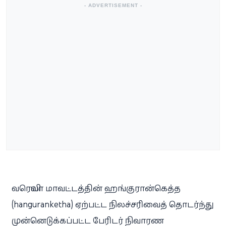
- ADVERTISEMENT -
வரெலியா மாவட்டத்தின் ஹங்குரான்கெத்த
(hanguranketha) ஏற்பட்ட நிலச்சரிவைத் தொடர்ந்து
முன்னெடுக்கப்பட்ட பேரிடர் நிவாரண