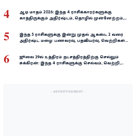
4
ஆடி மாதம் 2026: இந்த 4 ராசிக்காரர்களுக்கு
காத்திருக்கும் அதிர்ஷ்டம், தொழில் முன்னேற்றம்,
நிதி வளர்ச்சி!
5
இந்த 5 ராசிகளுக்கு இன்று முதல் ஆகஸ்ட் 2 வரை
அதிர்ஷ்ட மழை: பணவரவு, பதவி உயர்வு, வெற்றிகள்
குவியும்!
6
ஜூலை 29-ல் உத்திரம் நட்சத்திரத்திற்கு செல்லும்
சுக்கிரன்: இந்த 4 ராசிகளுக்கு செல்வம், வெற்றி,
அதிர்ஷ்டம் கைகூடுமாம்!
- ADVERTISEMENT -