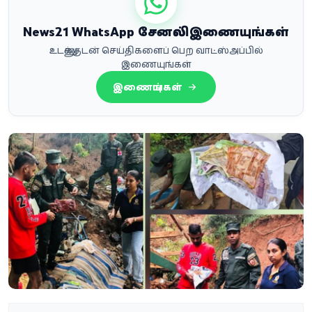
News21 WhatsApp சேனலில் இணையுங்கள்
உடனுக்குடன் செய்திகளைப் பெற வாட்ஸ்அப்பில்
இணையுங்கள்
இணையுங்கள்