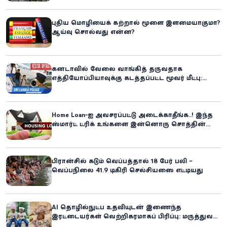
எச்சரிக்கை!
புதிய மொழியைக் கற்றால் மூளை இளமையாகுமா?
ஆய்வு சொல்வது என்ன?
கனடாவில் வேலை வாங்கித் தருவதாக
எத்தியோப்பியாவுக்கு கடத்தப்பட்ட மூவர் மீட்பு:
கிளிநொச்சி சந்தேகநபர் கைது!
Home Loan-ஐ அவசரப்பட்டு அடைக்காதீங்க..! இந்த
ஸ்மார்ட் ட்ரிக் உங்களை இன்னொரு சொத்தின்
உரிமையாளராக்கலாம்!
பிரான்சில் கடும் வெப்பத்தால் 18 பேர் பலி –
வெப்பநிலை 41.9 டிகிரி செல்சியஸை எட்டியது
AI தொழில்நுட்ப உதவியுடன் இணைந்த
இரட்டையர்கள் வெற்றிகரமாகப் பிரிப்பு: மருத்துவ
உலகில் புதிய சாதனை