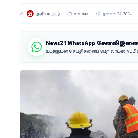
வீடியோ
ஆசிரியர் குழு
உலகம்
ஜுலை 24, 2024
வணிகம்
கட்டுரை
News21 WhatsApp சேனலில் இண
உடனுக்குடன் செய்திகளைப் பெற வாட்ஸ்அப்
வெப்ஸ்டோரி
தமிழ்