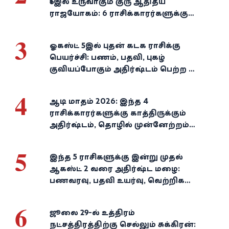
16இல் உருவாகும் குரு ஆதித்ய
ராஜயோகம்: 6 ராசிக்காரர்களுக்கு
பணம், வெற்றி குவியுமாம்!
3
ஓகஸ்ட் 5இல் புதன் கடக ராசிக்கு
பெயர்ச்சி: பணம், பதவி, புகழ்
குவியப்போகும் அதிர்ஷ்டம் பெற்ற 3
ராசிகள்!
4
ஆடி மாதம் 2026: இந்த 4
ராசிக்காரர்களுக்கு காத்திருக்கும்
அதிர்ஷ்டம், தொழில் முன்னேற்றம்,
நிதி வளர்ச்சி!
5
இந்த 5 ராசிகளுக்கு இன்று முதல்
ஆகஸ்ட் 2 வரை அதிர்ஷ்ட மழை:
பணவரவு, பதவி உயர்வு, வெற்றிகள்
குவியும்!
6
ஜூலை 29-ல் உத்திரம்
நட்சத்திரத்திற்கு செல்லும் சுக்கிரன்: