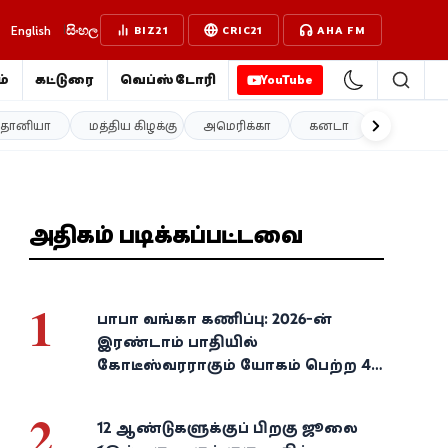
English
සිංහල
BIZ21
CRIC21
AHA FM
்
கட்டுரை
வெப்ஸ்டோரி
YouTube
த்தானியா
மத்திய கிழக்கு
அமெரிக்கா
கனடா
ஐரோப்பா
அதிகம் படிக்கப்பட்டவை
1
பாபா வங்கா கணிப்பு: 2026-ன்
இரண்டாம் பாதியில்
கோடீஸ்வரராகும் யோகம் பெற்ற 4
அதிர்ஷ்ட ராசிகள்!
2
12 ஆண்டுகளுக்குப் பிறகு ஜூலை