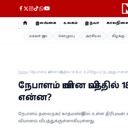
இலங்கை
உலகம்
இந்தியா
காலநில
மக்கள் குரல்
கொழும்பு
அரசியல்
கிழக்கு
இலங்கை
உலகம்
இந்தியா
Home
/
நேபாளம் விமான விபத்தில் 18 பேர் உயிரிழப்பு! நடந்தது என்
காலநிலை
நேபாளம் விமான விபத்தில் 1
விளையாட்டு
என்ன?
சினிமா
நேபாளம் தலைநகர் காத்மண்டுவில் உள்ள திரிபுவன் 
விமானம் விபத்துக்குள்ளாகியுள்ளது.
ஜோதிடம்