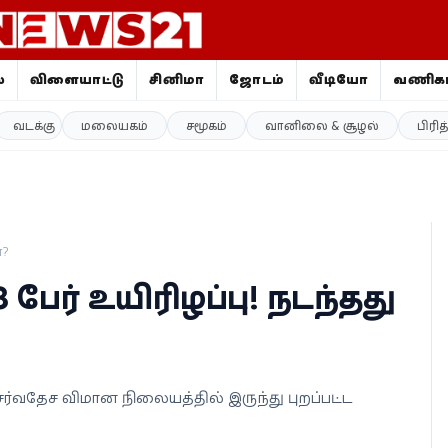
ை
விளையாட்டு
சினிமா
ஜோதிடம்
வீடியோ
வணிகம
வடக்கு
மலையகம்
சமூகம்
வானிலை & சூழல்
பிரி
ன?
8 பேர் உயிரிழப்பு! நடந்தது
சர்வதேச விமான நிலையத்தில் இருந்து புறப்பட்ட