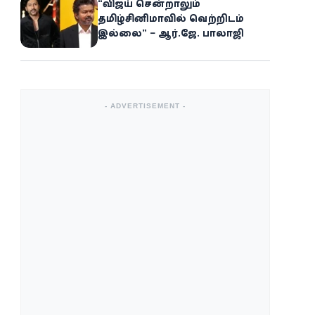
“விஜய் சென்றாலும்
தமிழ்சினிமாவில் வெற்றிடம்
இல்லை” – ஆர்.ஜே. பாலாஜி
- ADVERTISEMENT -