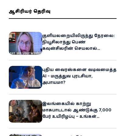
ஆசிரியர் தெரிவு
குளியலறையிலிருந்து நேரலை:
நியூசிலாந்து பெண்
கவுன்சிலரின் செயலால்
இணையத்தில் பரபரப்பு!
புதிய வைரஸ்களை வடிவமைத்த
AI - மருத்துவ புரட்சியா,
அபாயமா?
இலங்கையில் காற்று
மாசுபாட்டால் ஆண்டுக்கு 7,000
பேர் உயிரிழப்பு – உங்கள்
வீட்டிலேயே மறைந்திருக்கும்
ஆபத்து!