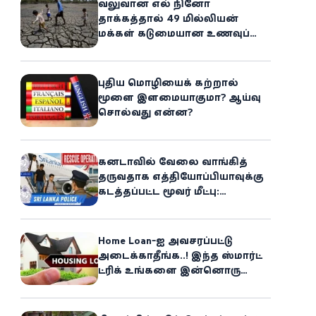
வலுவான எல் நினோ
தாக்கத்தால் 49 மில்லியன்
மக்கள் கடுமையான உணவுப்
பஞ்சத்தை எதிர்கொள்ளும்
அபாயம் - உலக உணவுத் திட்டம்
எச்சரிக்கை!
புதிய மொழியைக் கற்றால்
மூளை இளமையாகுமா? ஆய்வு
சொல்வது என்ன?
கனடாவில் வேலை வாங்கித்
தருவதாக எத்தியோப்பியாவுக்கு
கடத்தப்பட்ட மூவர் மீட்பு:
கிளிநொச்சி சந்தேகநபர் கைது!
Home Loan-ஐ அவசரப்பட்டு
அடைக்காதீங்க..! இந்த ஸ்மார்ட்
ட்ரிக் உங்களை இன்னொரு
சொத்தின்
உரிமையாளராக்கலாம்!