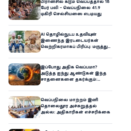
பிரான்சில் கடும் வெப்பத்தால் 18
பேர் பலி – வெப்பநிலை 41.9
டிகிரி செல்சியஸை எட்டியது
AI தொழில்நுட்ப உதவியுடன்
இணைந்த இரட்டையர்கள்
வெற்றிகரமாகப் பிரிப்பு: மருத்துவ
உலகில் புதிய சாதனை
இப்போது அதிக வெப்பமா?
அடுத்த ஐந்து ஆண்டுகள் இந்த
சாதனைகளை தகர்க்கும்:
அதிர்ச்சியளிக்கும் ஐ.நா.வின்
எச்சரிக்கை
வெப்பநிலை மாற்றம் இனி
தொலைதூர அச்சுறுத்தல்
அல்ல: அதிகாரிகள் எச்சரிக்கை