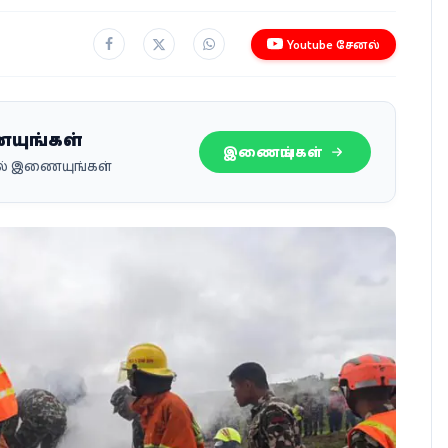
Youtube சேனல்
ையுங்கள்
இணையுங்கள்
பில் இணையுங்கள்