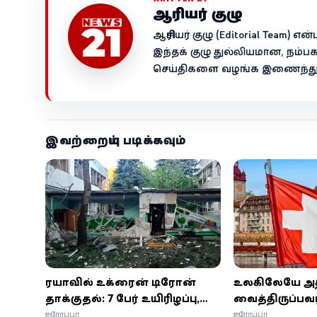
ஆசிரியர் குழு
ஆசிரியர் குழு (Editorial Team)
இந்தக் குழு துல்லியமான, நம்ப
செய்திகளை வழங்க இணைந்து ச
இவற்றையும் படிக்கவும்
ரஷியாவில் உக்ரைன் டிரோன்
உலகிலேயே அத
தாக்குதல்: 7 பேர் உயிரிழப்பு,
வைத்திருப்பவர
50-க்கும் மேற்பட்டோர் காயம்
முதல் இடத்தில
ஐரோப்பா
ஐரோப்பா