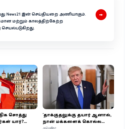
→
 என்பது News21 இன் செய்தியறை அணியாகும்.
கமான மற்றும் காலத்திற்கேற்ற
ெயல்படுகிறது.
ிக சொத்து
'தாக்குதலுக்கு தயார் ஆனால்,
்கள் யார்?
நான் மக்களைக் கொல்ல
் இந்த நாட்டின்
விரும்பவில்லை' – ஈரானுடன்
அமெரிக்கா