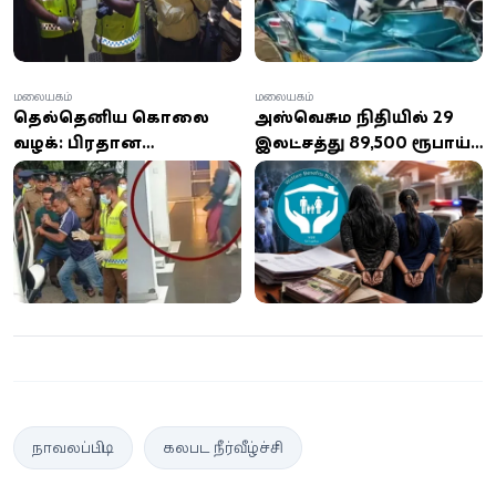
அதிரடி கைது – நகைகள்
பறிமுதல்
மலையகம்
மலையகம்
தெல்தெனிய கொலை
அஸ்வெசும நிதியில் 29
வழக்கு: பிரதான
இலட்சத்து 89,500 ரூபாய்
சந்தேகநபருக்கு உதவிய
மோசடி விவகாரம்:
குண்டசாலை பிரதேச சபை
நோர்வூட் பிரதேச
ஓட்டுநர் கைது
செயலகத்தின் இரு பெண்
அதிகாரிகள் கைது!
நாவலப்பிட்டி
கலபட நீர்வீழ்ச்சி