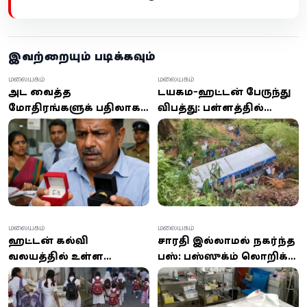
இவற்றையும் படிக்கவும்
மலையகம்
மலையகம்
அடகு வைத்த
டயகம-ஹட்டன் பேருந்து
மோதிரங்களுக்கு பதிலாக
விபத்து: பள்ளத்தில்
வேறு மோதிரங்கள் –
கவிழ்ந்ததில் 20க்கும்
அரச வங்கியில் நகை
மேற்பட்டோர் காயம் –
மாறிய சம்பவம் பரபரப்பு
ஒருவர் உயிரிழப்பு
மலையகம்
மலையகம்
ஹட்டன் கல்வி
சாரதி இல்லாமல் நகர்ந்த
வலயத்தில் உள்ள
பஸ்: பஸ்ஸுக்கும் லொறிக்கும்
அனைத்து
இடையில் சிக்கி
பாடசாலைகளுக்கும்
இளைஞன் பலி!
நாளையும் விடுமுறை