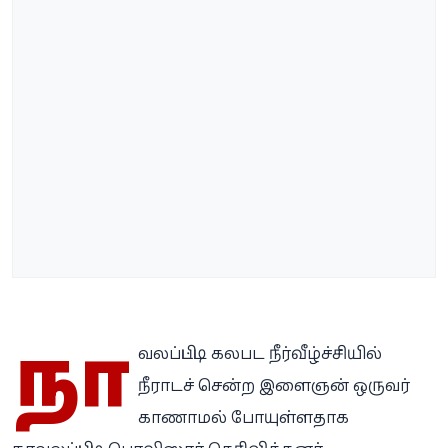
நா
வலப்பிட்டி கலபட நீர்வீழ்ச்சியில்
நீராடச் சென்ற இளைஞன் ஒருவர்
காணாமல் போயுள்ளதாக