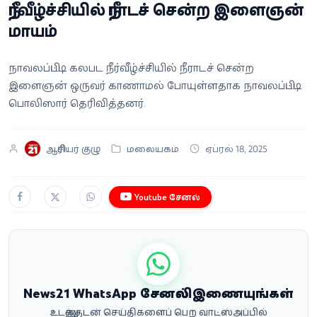
நீர்வீழ்ச்சியில் நீராடச் சென்ற இளைஞன்
வீடியோ
மாயம்
வணிகம்
நாவலப்பிட்டி கலபட நீர்வீழ்ச்சியில் நீராடச் சென்ற
இளைஞன் ஒருவர் காணாமல் போயுள்ளதாக நாவலப்பிட்டி
கட்டுரை
பொலிஸார் தெரிவித்தனர்.
வெப்ஸ்டோரி
ஆசிரியர் குழு
மலையகம்
ஏப்ரல் 18, 2025
தமிழ்
Youtube சேனல்
News21 WhatsApp சேனலில் இணையுங்கள்
உடனுக்குடன் செய்திகளைப் பெற வாட்ஸ்அப்பில்