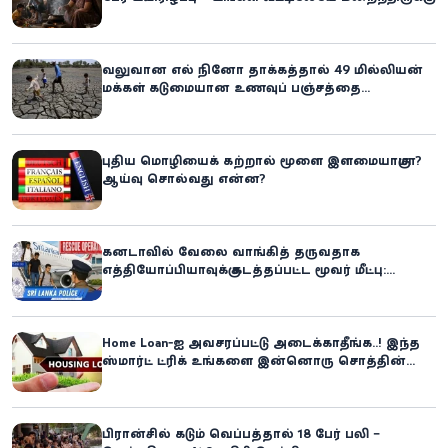
ஆபத்து!
வலுவான எல் நினோ தாக்கத்தால் 49 மில்லியன்
மக்கள் கடுமையான உணவுப் பஞ்சத்தை
எதிர்கொள்ளும் அபாயம் - உலக உணவுத் திட்டம்
எச்சரிக்கை!
புதிய மொழியைக் கற்றால் மூளை இளமையாகுமா?
ஆய்வு சொல்வது என்ன?
கனடாவில் வேலை வாங்கித் தருவதாக
எத்தியோப்பியாவுக்கு கடத்தப்பட்ட மூவர் மீட்பு:
கிளிநொச்சி சந்தேகநபர் கைது!
Home Loan-ஐ அவசரப்பட்டு அடைக்காதீங்க..! இந்த
ஸ்மார்ட் ட்ரிக் உங்களை இன்னொரு சொத்தின்
உரிமையாளராக்கலாம்!
பிரான்சில் கடும் வெப்பத்தால் 18 பேர் பலி –