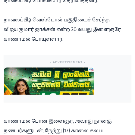
நாவலப்பிட்டி பொலிஸார் தெரிவித்தனர்.
நாவலப்பிட்டி வெஸ்டோல் பகுதியைச் சேர்ந்த
விஜயகுமார் ஜாக்சன் என்ற 20 வயது இளைஞரே
காணாமல் போயுள்ளார்.
- ADVERTISEMENT -
காணாமல் போன இளைஞர், அவரது நான்கு
நண்பர்களுடன், நேற்று (17) காலை கலபட