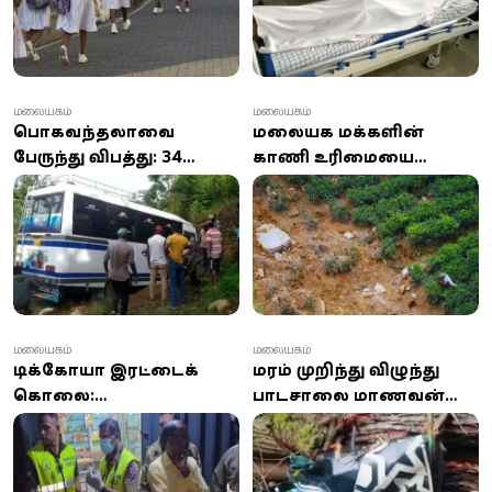
மலையகம்
மலையகம்
பொகவந்தலாவை
மலையக மக்களின்
பேருந்து விபத்து: 34
காணி உரிமையை
மாணவர்கள் காயம்
உறுதிப்படுத்தும்
'அரசாங்கத்தின்
வாக்குறுதிக்கு' என்ன
நடந்தது?
மலையகம்
மலையகம்
டிக்கோயா இரட்டைக்
மரம் முறிந்து விழுந்து
கொலை:
பாடசாலை மாணவன்
தலைமறைவான
உட்பட மூவர் சம்பவ
சந்தேகநபர்
இடத்திலேயே பலி
பொகவந்தலாவையில்