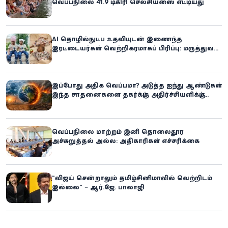
வெப்பநிலை 41.9 டிகிரி செல்சியஸை எட்டியது
AI தொழில்நுட்ப உதவியுடன் இணைந்த
இரட்டையர்கள் வெற்றிகரமாகப் பிரிப்பு: மருத்துவ
உலகில் புதிய சாதனை
இப்போது அதிக வெப்பமா? அடுத்த ஐந்து ஆண்டுகள்
இந்த சாதனைகளை தகர்க்கும்: அதிர்ச்சியளிக்கும்
ஐ.நா.வின் எச்சரிக்கை
வெப்பநிலை மாற்றம் இனி தொலைதூர
அச்சுறுத்தல் அல்ல: அதிகாரிகள் எச்சரிக்கை
“விஜய் சென்றாலும் தமிழ்சினிமாவில் வெற்றிடம்
இல்லை” – ஆர்.ஜே. பாலாஜி