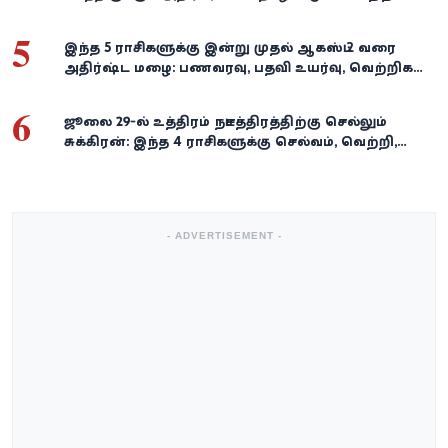
நிதி வளர்ச்சி!
5
இந்த 5 ராசிகளுக்கு இன்று முதல் ஆகஸ்ட் 2 வரை
அதிர்ஷ்ட மழை: பணவரவு, பதவி உயர்வு, வெற்றிகள்
குவியும்!
6
ஜூலை 29-ல் உத்திரம் நட்சத்திரத்திற்கு செல்லும்
சுக்கிரன்: இந்த 4 ராசிகளுக்கு செல்வம், வெற்றி,
அதிர்ஷ்டம் கைகூடுமாம்!
- ADVERTISEMENT -