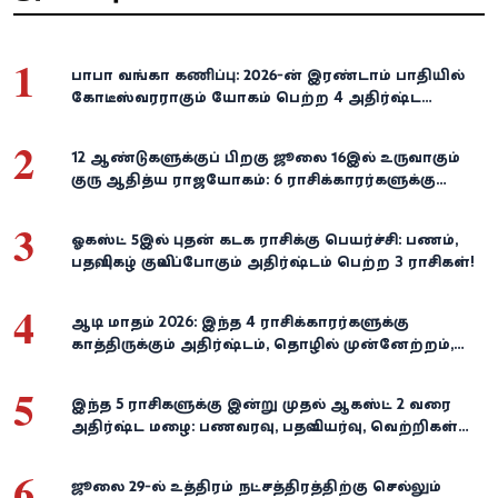
1
பாபா வங்கா கணிப்பு: 2026-ன் இரண்டாம் பாதியில்
கோடீஸ்வரராகும் யோகம் பெற்ற 4 அதிர்ஷ்ட
ராசிகள்!
2
12 ஆண்டுகளுக்குப் பிறகு ஜூலை 16இல் உருவாகும்
குரு ஆதித்ய ராஜயோகம்: 6 ராசிக்காரர்களுக்கு
பணம், வெற்றி குவியுமாம்!
3
ஓகஸ்ட் 5இல் புதன் கடக ராசிக்கு பெயர்ச்சி: பணம்,
பதவி, புகழ் குவியப்போகும் அதிர்ஷ்டம் பெற்ற 3 ராசிகள்!
4
ஆடி மாதம் 2026: இந்த 4 ராசிக்காரர்களுக்கு
காத்திருக்கும் அதிர்ஷ்டம், தொழில் முன்னேற்றம்,
நிதி வளர்ச்சி!
5
இந்த 5 ராசிகளுக்கு இன்று முதல் ஆகஸ்ட் 2 வரை
அதிர்ஷ்ட மழை: பணவரவு, பதவி உயர்வு, வெற்றிகள்
குவியும்!
6
ஜூலை 29-ல் உத்திரம் நட்சத்திரத்திற்கு செல்லும்