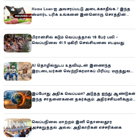
Home Loan-ஐ அவசரப்பட்டு அடைக்காதீங்க..! இந்த
ஸ்மார்ட் ட்ரிக் உங்களை இன்னொரு சொத்தின்
உரிமையாளராக்கலாம்!
பிரான்சில் கடும் வெப்பத்தால் 18 பேர் பலி –
வெப்பநிலை 41.9 டிகிரி செல்சியஸை எட்டியது
AI தொழில்நுட்ப உதவியுடன் இணைந்த
இரட்டையர்கள் வெற்றிகரமாகப் பிரிப்பு: மருத்துவ
உலகில் புதிய சாதனை
இப்போது அதிக வெப்பமா? அடுத்த ஐந்து ஆண்டுகள்
இந்த சாதனைகளை தகர்க்கும்: அதிர்ச்சியளிக்கும்
ஐ.நா.வின் எச்சரிக்கை
வெப்பநிலை மாற்றம் இனி தொலைதூர
அச்சுறுத்தல் அல்ல: அதிகாரிகள் எச்சரிக்கை