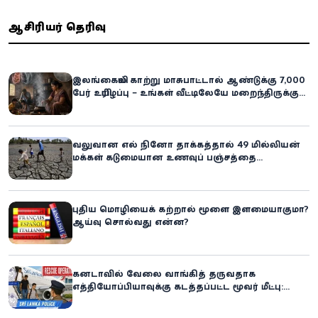
ஆசிரியர் தெரிவு
இலங்கையில் காற்று மாசுபாட்டால் ஆண்டுக்கு 7,000
பேர் உயிரிழப்பு – உங்கள் வீட்டிலேயே மறைந்திருக்கும்
ஆபத்து!
வலுவான எல் நினோ தாக்கத்தால் 49 மில்லியன்
மக்கள் கடுமையான உணவுப் பஞ்சத்தை
எதிர்கொள்ளும் அபாயம் - உலக உணவுத் திட்டம்
எச்சரிக்கை!
புதிய மொழியைக் கற்றால் மூளை இளமையாகுமா?
ஆய்வு சொல்வது என்ன?
கனடாவில் வேலை வாங்கித் தருவதாக
எத்தியோப்பியாவுக்கு கடத்தப்பட்ட மூவர் மீட்பு:
கிளிநொச்சி சந்தேகநபர் கைது!