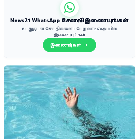
News21 WhatsApp சேனலில் இணையுங்கள்
உடனுக்குடன் செய்திகளைப் பெற வாட்ஸ்அப்பில்
இணையுங்கள்
இணையுங்கள்