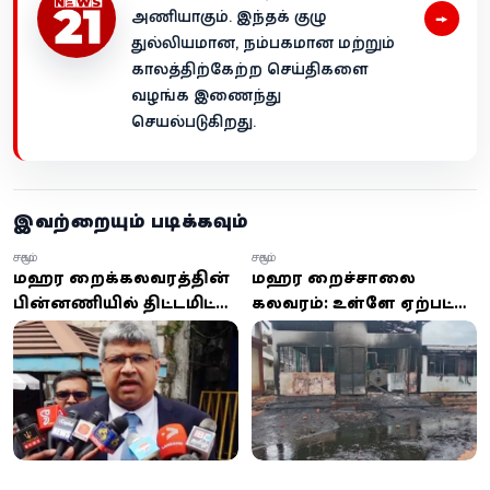
→
அணியாகும். இந்தக் குழு
துல்லியமான, நம்பகமான மற்றும்
காலத்திற்கேற்ற செய்திகளை
வழங்க இணைந்து
செயல்படுகிறது.
இவற்றையும் படிக்கவும்
சமூகம்
சமூகம்
மஹர சிறைக்கலவரத்தின்
மஹர சிறைச்சாலை
பின்னணியில் திட்டமிட்ட
கலவரம்: உள்ளே ஏற்பட்ட
சதி? நீதியமைச்சர்
சேதங்களை
ஹர்ஷன நாணயக்கார
வெளிக்காட்டும்
சந்தேகம்
புகைப்படங்கள்!