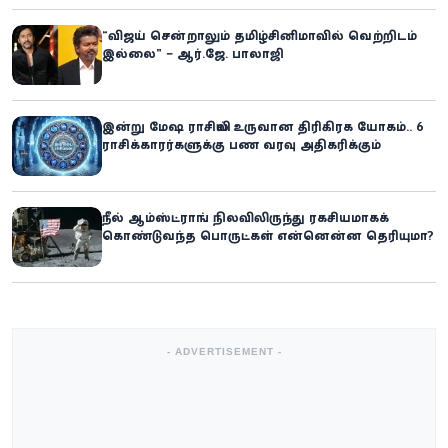
“விஜய் சென்றாலும் தமிழ்சினிமாவில் வெற்றிடம்
இல்லை” – ஆர்.ஜே. பாலாஜி
இன்று மேஷ ராசியில் உருவான திரிகிரக யோகம்.. 6
ராசிக்காரர்களுக்கு பண வரவு அதிகரிக்கும்
நீல் ஆம்ஸ்ட்ராங் நிலவிலிருந்து ரகசியமாகக்
கொண்டுவந்த பொருட்கள் என்னென்ன தெரியுமா?
- ADVERTISEMENT -