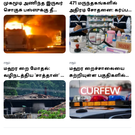
முகமூடி அணிந்த இருவர்
471 மருந்தகங்களில்
சொகுசு பஸ்ஸுக்கு தீ
அதிரடி சோதனை: கர்ப்ப
வைப்பு - நூலிழையில்
பரிசோதனை கருவிகள்,
உயிர் தப்பிய சாரதி,
குழந்தைகளுக்கான
நடத்துநர்!
தயாரிப்புகளிலும்
விதிமீறல்!
சமூகம்
சமூகம்
மஹர சிறை மோதல்:
மஹர சிறைச்சாலையை
வழிநடத்திய 'சாத்தான்' -
சுற்றியுள்ள பகுதிகளில்
ரூ.15 கோடி சேதம் -
பொலிஸ் ஊரடங்கு
போதைப்பொருள்
உத்தரவு
தட்டுப்பாடே காரணம் -
முதற்கட்ட
விசாரணையில்
திடுக்கிடும் தகவல்கள்!