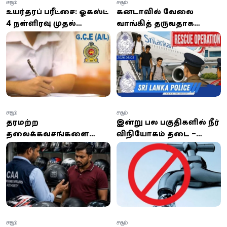
சமூகம்
சமூகம்
உயர்தரப் பரீட்சை: ஓகஸ்ட்
கனடாவில் வேலை
4 நள்ளிரவு முதல்
வாங்கித் தருவதாக
மேலதிக வகுப்புகளுக்கு
எத்தியோப்பியாவுக்கு
அதிரடித் தடை!
கடத்தப்பட்ட மூவர் மீட்பு:
கிளிநொச்சி சந்தேகநபர்
கைது!
சமூகம்
சமூகம்
தரமற்ற
இன்று பல பகுதிகளில் நீர்
தலைக்கவசங்களை
விநியோகம் தடை –
விற்பனை செய்த கடை
உங்கள் பகுதி பட்டியலில்
மற்றும்
உள்ளதா? முழு
விநியோகஸ்தருக்கு
விவரங்கள் இதோ!
ரூ.10,000 அபராதம்
சமூகம்
சமூகம்