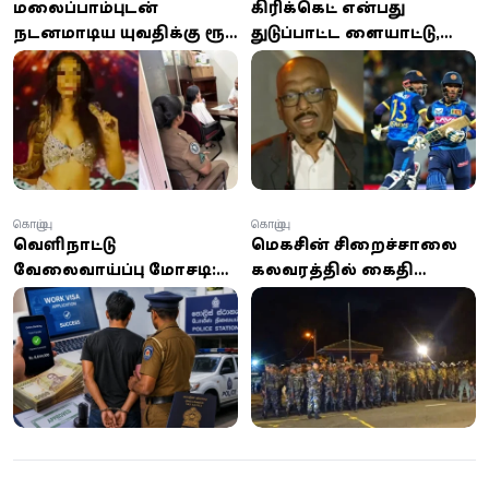
மலைப்பாம்புடன்
கிரிக்கெட் என்பது
நடனமாடிய யுவதிக்கு ரூ.
துடுப்பாட்ட விளையாட்டு,
50,000 அபராதம்:
பந்துவீச்சு அல்ல -
வனவிலங்கு பாதுகாப்புச்
விளையாட்டு அமைச்சர்
சட்டத்தின் கீழ்
பரபரப்பு கருத்து!
நடவடிக்கை
கொழும்பு
கொழும்பு
வெளிநாட்டு
மெகசின் சிறைச்சாலை
வேலைவாய்ப்பு மோசடி:
கலவரத்தில் கைதி
6.6 மில்லியன் ரூபாய்
ஒருவர் உயிரிழப்பு; 11 பேர்
மோசடி செய்த 21 வயது
காயம்
இளைஞன் கைது