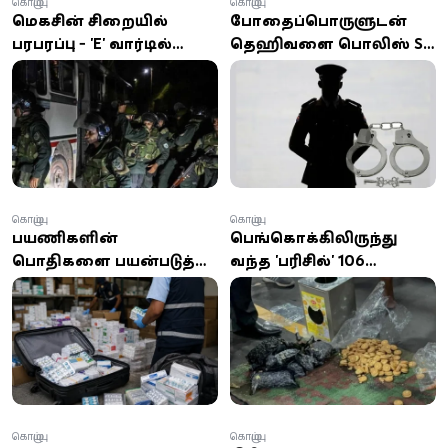
கொழும்பு
கொழும்பு
மெகசின் சிறையில்
போதைப்பொருளுடன்
பரபரப்பு - 'E' வார்டில்
தெஹிவளை பொலிஸ் SI
கைதிகள்
கைது: ஹெரோய்ன்,
அமைதியின்மை;
கஞ்சா, வெளிநாட்டு
பாதுகாப்பு
சிகரெட்டுகள் பறிமுதல்
பலப்படுத்தப்பட்டது!
கொழும்பு
கொழும்பு
பயணிகளின்
பெங்கொக்கிலிருந்து
பொதிகளை பயன்படுத்தி
வந்த 'பரிசில்' 106
ரூ.1 கோடிக்கும் அதிக
மில்லியன் ரூபாய்
பெறுமதியான மருந்துகள்
பெறுமதியான
கடத்தல்? கொழும்பில்
போதைப்பொருள்
களஞ்சியம் சிக்கியது!
சிக்கியது!
கொழும்பு
கொழும்பு