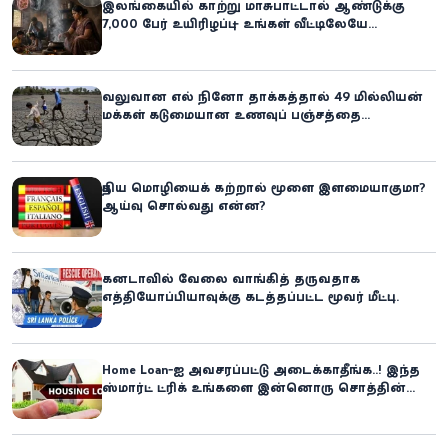
இலங்கையில் காற்று மாசுபாட்டால் ஆண்டுக்கு
7,000 பேர் உயிரிழப்பு – உங்கள் வீட்டிலேயே
மறைந்திருக்கும் ஆபத்து!
வலுவான எல் நினோ தாக்கத்தால் 49 மில்லியன்
மக்கள் கடுமையான உணவுப் பஞ்சத்தை
எதிர்கொள்ளும் அபாயம் - உலக உணவுத் திட்டம்
எச்சரிக்கை!
புதிய மொழியைக் கற்றால் மூளை இளமையாகுமா?
ஆய்வு சொல்வது என்ன?
கனடாவில் வேலை வாங்கித் தருவதாக
எத்தியோப்பியாவுக்கு கடத்தப்பட்ட மூவர் மீட்பு:
கிளிநொச்சி சந்தேகநபர் கைது!
Home Loan-ஐ அவசரப்பட்டு அடைக்காதீங்க..! இந்த
ஸ்மார்ட் ட்ரிக் உங்களை இன்னொரு சொத்தின்
உரிமையாளராக்கலாம்!