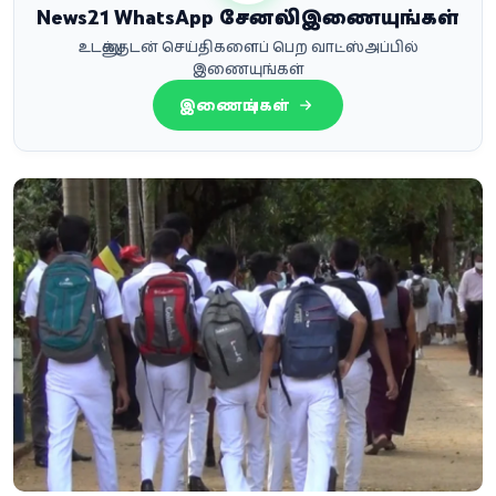
News21 WhatsApp சேனலில் இணையுங்கள்
உடனுக்குடன் செய்திகளைப் பெற வாட்ஸ்அப்பில்
இணையுங்கள்
இணையுங்கள்