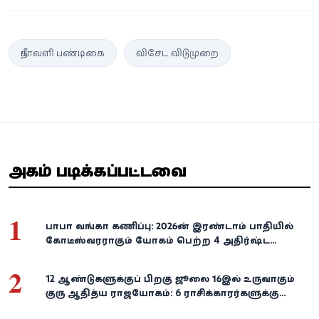
தீபாவளி பண்டிகை
விசேட விடுமுறை
அதிகம் படிக்கப்பட்டவை
1
பாபா வங்கா கணிப்பு: 2026-ன் இரண்டாம் பாதியில்
கோடீஸ்வரராகும் யோகம் பெற்ற 4 அதிர்ஷ்ட
ராசிகள்!
2
12 ஆண்டுகளுக்குப் பிறகு ஜூலை 16இல் உருவாகும்
குரு ஆதித்ய ராஜயோகம்: 6 ராசிக்காரர்களுக்கு
பணம், வெற்றி குவியுமாம்!