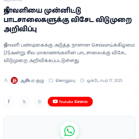
வீடியோ
தீபாவளியை முன்னிட்டு
பாடசாலைகளுக்கு விசேட விடுமுறை
வணிகம்
அறிவிப்பு
கட்டுரை
தீபாவளி பண்டிகைக்கு அடுத்த நாளான செவ்வாய்க்கிழமை
(21)அன்று சில மாகாணங்களின் பாடசாலைக்கு விசேட
வெப்ஸ்டோரி
விடுமுறை அறிவிக்கப்பட்டுள்ளது.
தமிழ்
ஆசிரியர் குழு
கொழும்பு
ஒக்டோபர் 17, 2025
Youtube சேனல்