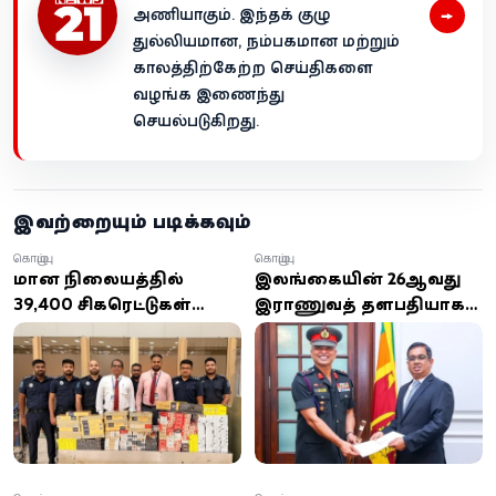
→
அணியாகும். இந்தக் குழு
துல்லியமான, நம்பகமான மற்றும்
காலத்திற்கேற்ற செய்திகளை
வழங்க இணைந்து
செயல்படுகிறது.
இவற்றையும் படிக்கவும்
கொழும்பு
கொழும்பு
விமான நிலையத்தில்
இலங்கையின் 26ஆவது
39,400 சிகரெட்டுகள்
இராணுவத் தளபதியாக
பறிமுதல்:
லெப்டினன்ட் ஜெனரல்
வெளிநாட்டவருக்கு
நிலந்த பிரேமரத்ன
250,000 ரூபாய் அபராதம்
நியமனம்