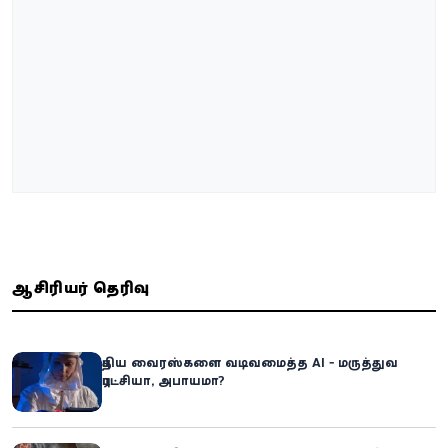
ஆசிரியர் தெரிவு
புதிய வைரஸ்களை வடிவமைத்த AI - மருத்துவ
புரட்சியா, அபாயமா?