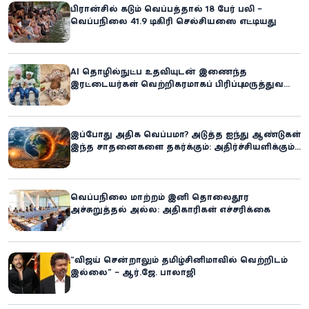
பிரான்சில் கடும் வெப்பத்தால் 18 பேர் பலி –
வெப்பநிலை 41.9 டிகிரி செல்சியஸை எட்டியது
AI தொழில்நுட்ப உதவியுடன் இணைந்த
இரட்டையர்கள் வெற்றிகரமாகப் பிரிப்பு: மருத்துவ
உலகில் புதிய சாதனை
இப்போது அதிக வெப்பமா? அடுத்த ஐந்து ஆண்டுகள்
இந்த சாதனைகளை தகர்க்கும்: அதிர்ச்சியளிக்கும்
ஐ.நா.வின் எச்சரிக்கை
வெப்பநிலை மாற்றம் இனி தொலைதூர
அச்சுறுத்தல் அல்ல: அதிகாரிகள் எச்சரிக்கை
“விஜய் சென்றாலும் தமிழ்சினிமாவில் வெற்றிடம்
இல்லை” – ஆர்.ஜே. பாலாஜி