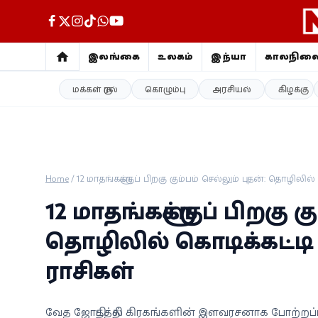
இலங்கை
உலகம்
இந்தியா
காலநில
மக்கள் குரல்
கொழும்பு
அரசியல்
கிழக்கு
இலங்கை
உலகம்
இந்தியா
Home
/
12 மாதங்களுக்குப் பிறகு கும்பம் செல்லும் புதன்: தொழிலில
காலநிலை
12 மாதங்களுக்குப் பிறகு க
விளையாட்டு
தொழிலில் கொடிக்கட்டி 
ராசிகள்
சினிமா
ஜோதிடம்
வேத ஜோதிடத்தில் கிரகங்களின் இளவரசனாக போற்றப்படுபவ