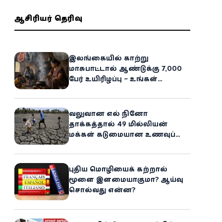
ஆசிரியர் தெரிவு
இலங்கையில் காற்று
மாசுபாட்டால் ஆண்டுக்கு 7,000
பேர் உயிரிழப்பு – உங்கள்
வீட்டிலேயே மறைந்திருக்கும்
ஆபத்து!
வலுவான எல் நினோ
தாக்கத்தால் 49 மில்லியன்
மக்கள் கடுமையான உணவுப்
பஞ்சத்தை எதிர்கொள்ளும்
அபாயம் - உலக உணவுத் திட்டம்
எச்சரிக்கை!
புதிய மொழியைக் கற்றால்
மூளை இளமையாகுமா? ஆய்வு
சொல்வது என்ன?