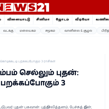
ை
விளையாட்டு
சினிமா
ஜோதிடம்
வீடியோ
வணிகம
வடக்கு
மலையகம்
சமூகம்
வானிலை & சூழல்
பிரி
் கொடிக்கட்டி பறக்கப்போகும் 3 ராசிகள்
ும்பம் செல்லும் புதன்:
பறக்கப்போகும் 3
ர் புதன் பகவான். புத்திசாலித்தனம், பேச்சுத் திறன்,