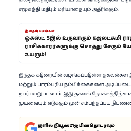
சமூகத்தில் மதிப்பும் மரியாதையும் அதிகரிக்கும்.
இதையும் படியுங்கள்
ஓகஸ்ட் 5இல் உருவாகும் கஜலட்சுமி ர
ராசிக்காரர்களுக்கு சொத்து சேரும் 
உயரும்!
இந்தக் கட்டுரையில் வழங்கப்பட்டுள்ள தகவல்க
மற்றும் பாரம்பரிய நம்பிக்கைகளை அடிப்ப
நபர் மாறுபடலாம். இது தகவல் நோக்கத்திற்காக
முடிவையும் எடுக்கும் முன் சம்பந்தப்பட்ட நிப
கூகுளில் நியூஸ்21ஐ பின்தொடரவும்