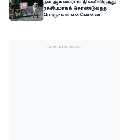
நீல் ஆம்ஸ்ட்ராங் நிலவிலிருந்து
ரகசியமாகக் கொண்டுவந்த
பொருட்கள் என்னென்ன
தெரியுமா?
- ADVERTISEMENT -