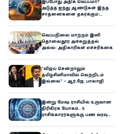
இப்போது அதிக வெப்பமா?
அடுத்த ஐந்து ஆண்டுகள் இந்த
சாதனைகளை தகர்க்கும்:
அதிர்ச்சியளிக்கும் ஐ.நா.வின்
எச்சரிக்கை
வெப்பநிலை மாற்றம் இனி
தொலைதூர அச்சுறுத்தல்
அல்ல: அதிகாரிகள் எச்சரிக்கை
“விஜய் சென்றாலும்
தமிழ்சினிமாவில் வெற்றிடம்
இல்லை” – ஆர்.ஜே. பாலாஜி
இன்று மேஷ ராசியில் உருவான
திரிகிரக யோகம்.. 6
ராசிக்காரர்களுக்கு பண வரவு
அதிகரிக்கும்