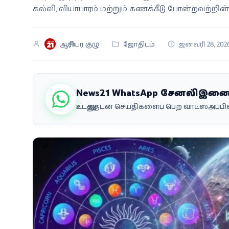
கல்வி, வியாபாரம் மற்றும் கணக்கீடு போன்றவற்றின் 
வீடியோ
வணிகம்
ஆசிரியர் குழு
ஜோதிடம்
ஜனவரி 28, 202
கட்டுரை
வெப்ஸ்டோரி
News21 WhatsApp சேனலில் இண
உடனுக்குடன் செய்திகளைப் பெற வாட்ஸ்அப்
தமிழ்