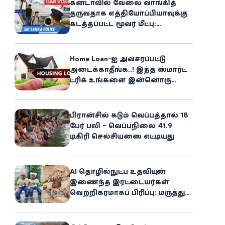
கனடாவில் வேலை வாங்கித்
தருவதாக எத்தியோப்பியாவுக்கு
கடத்தப்பட்ட மூவர் மீட்பு:
கிளிநொச்சி சந்தேகநபர் கைது!
Home Loan-ஐ அவசரப்பட்டு
அடைக்காதீங்க..! இந்த ஸ்மார்ட்
ட்ரிக் உங்களை இன்னொரு
சொத்தின்
உரிமையாளராக்கலாம்!
பிரான்சில் கடும் வெப்பத்தால் 18
பேர் பலி – வெப்பநிலை 41.9
டிகிரி செல்சியஸை எட்டியது
AI தொழில்நுட்ப உதவியுடன்
இணைந்த இரட்டையர்கள்
வெற்றிகரமாகப் பிரிப்பு: மருத்துவ
உலகில் புதிய சாதனை