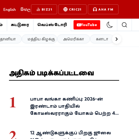
English
සිංහල
BIZ21
CRIC21
AHA FM
்
கட்டுரை
வெப்ஸ்டோரி
YouTube
த்தானியா
மத்திய கிழக்கு
அமெரிக்கா
கனடா
ஐரோப்பா
அதிகம் படிக்கப்பட்டவை
1
பாபா வங்கா கணிப்பு: 2026-ன்
இரண்டாம் பாதியில்
கோடீஸ்வரராகும் யோகம் பெற்ற 4
அதிர்ஷ்ட ராசிகள்!
2
12 ஆண்டுகளுக்குப் பிறகு ஜூலை