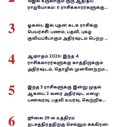
16இல் உருவாகும் குரு ஆதித்ய
ராஜயோகம்: 6 ராசிக்காரர்களுக்கு
பணம், வெற்றி குவியுமாம்!
3
ஓகஸ்ட் 5இல் புதன் கடக ராசிக்கு
பெயர்ச்சி: பணம், பதவி, புகழ்
குவியப்போகும் அதிர்ஷ்டம் பெற்ற 3
ராசிகள்!
4
ஆடி மாதம் 2026: இந்த 4
ராசிக்காரர்களுக்கு காத்திருக்கும்
அதிர்ஷ்டம், தொழில் முன்னேற்றம்,
நிதி வளர்ச்சி!
5
இந்த 5 ராசிகளுக்கு இன்று முதல்
ஆகஸ்ட் 2 வரை அதிர்ஷ்ட மழை:
பணவரவு, பதவி உயர்வு, வெற்றிகள்
குவியும்!
6
ஜூலை 29-ல் உத்திரம்
நட்சத்திரத்திற்கு செல்லும் சுக்கிரன்: