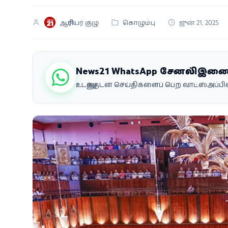
வீடியோ
ஆசிரியர் குழு
கொழும்பு
ஜுன் 21, 2025
வணிகம்
கட்டுரை
News21 WhatsApp சேனலில் இண
உடனுக்குடன் செய்திகளைப் பெற வாட்ஸ்அப்
வெப்ஸ்டோரி
தமிழ்