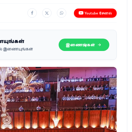
Youtube சேனல்
ையுங்கள்
இணையுங்கள்
பில் இணையுங்கள்