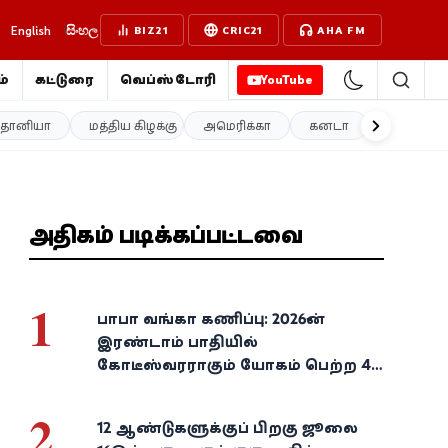
English
සිංහල
BIZ21
CRIC21
AHA FM
்
கட்டுரை
வெப்ஸ்டோரி
YouTube
த்தானியா
மத்திய கிழக்கு
அமெரிக்கா
கனடா
ஐரோப்பா
அதிகம் படிக்கப்பட்டவை
1
பாபா வங்கா கணிப்பு: 2026-ன்
இரண்டாம் பாதியில்
கோடீஸ்வரராகும் யோகம் பெற்ற 4
அதிர்ஷ்ட ராசிகள்!
2
12 ஆண்டுகளுக்குப் பிறகு ஜூலை