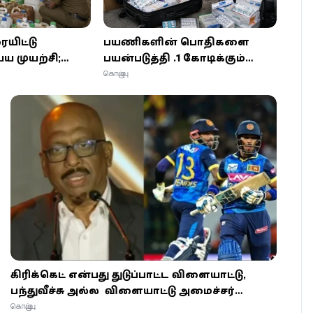
யிட்டு
பயணிகளின் பொதிகளை
ய முயற்சி;
பயன்படுத்தி ரூ.1 கோடிக்கும்
 விவசாய
அதிக பெறுமதியான
கொழும்பு
 பறிமுதல்!
மருந்துகள் கடத்தல்?
கொழும்பில் களஞ்சியம்
சிக்கியது!
கிரிக்கெட் என்பது துடுப்பாட்ட விளையாட்டு,
பந்துவீச்சு அல்ல - விளையாட்டு அமைச்சர்
பரபரப்பு கருத்து!
கொழும்பு