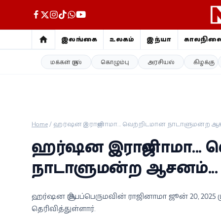
இலங்கை
உலகம்
இந்தியா
காலநில
மக்கள் குரல்
கொழும்பு
அரசியல்
கிழக்கு
இலங்கை
உலகம்
இந்தியா
Home
/
ஹர்ஷன இராஜினாமா... வெற்றிடமான நாடாளுமன்ற ஆசனம்
காலநிலை
ஹர்ஷன இராஜினாமா... 
விளையாட்டு
நாடாளுமன்ற ஆசனம்... ப
சினிமா
ஹர்ஷன சூரியப்பெருமவின் ராஜினாமா ஜூன் 20, 2025 
தெரிவித்துள்ளார்.
ஜோதிடம்