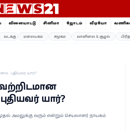
ை
விளையாட்டு
சினிமா
ஜோதிடம்
வீடியோ
வணிகம
வடக்கு
மலையகம்
சமூகம்
வானிலை & சூழல்
பிரி
... புதியவர் யார்?
வெற்றிடமான
ுதியவர் யார்?
முதல் அமலுக்கு வரும் என்றும் செயலாளர் நாயகம்