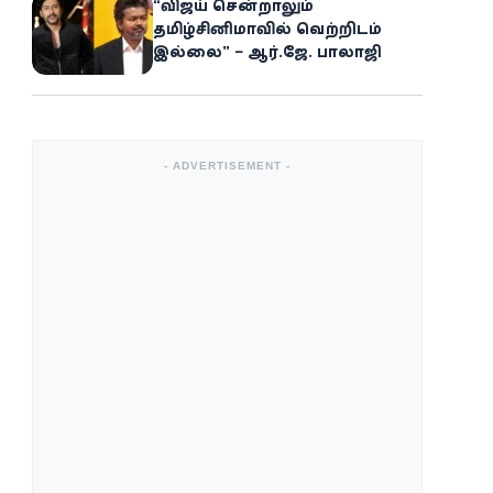
“விஜய் சென்றாலும்
தமிழ்சினிமாவில் வெற்றிடம்
இல்லை” – ஆர்.ஜே. பாலாஜி
- ADVERTISEMENT -