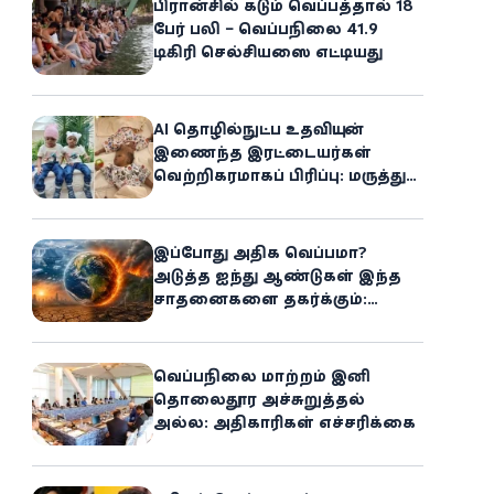
பிரான்சில் கடும் வெப்பத்தால் 18
பேர் பலி – வெப்பநிலை 41.9
டிகிரி செல்சியஸை எட்டியது
AI தொழில்நுட்ப உதவியுடன்
இணைந்த இரட்டையர்கள்
வெற்றிகரமாகப் பிரிப்பு: மருத்துவ
உலகில் புதிய சாதனை
இப்போது அதிக வெப்பமா?
அடுத்த ஐந்து ஆண்டுகள் இந்த
சாதனைகளை தகர்க்கும்:
அதிர்ச்சியளிக்கும் ஐ.நா.வின்
எச்சரிக்கை
வெப்பநிலை மாற்றம் இனி
தொலைதூர அச்சுறுத்தல்
அல்ல: அதிகாரிகள் எச்சரிக்கை