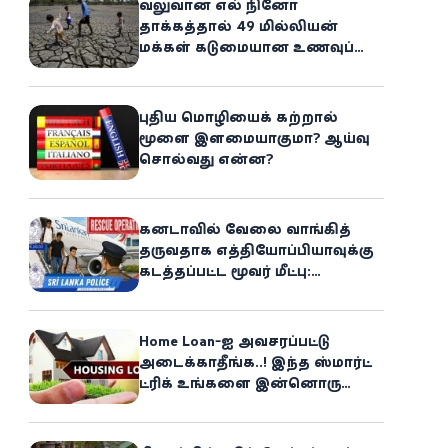
வலுவான எல் நினோ
தாக்கத்தால் 49 மில்லியன்
மக்கள் கடுமையான உணவுப்
பஞ்சத்தை எதிர்கொள்ளும்
அபாயம் - உலக உணவுத் திட்டம்
எச்சரிக்கை!
புதிய மொழியைக் கற்றால்
மூளை இளமையாகுமா? ஆய்வு
சொல்வது என்ன?
கனடாவில் வேலை வாங்கித்
தருவதாக எத்தியோப்பியாவுக்கு
கடத்தப்பட்ட மூவர் மீட்பு:
கிளிநொச்சி சந்தேகநபர் கைது!
Home Loan-ஐ அவசரப்பட்டு
அடைக்காதீங்க..! இந்த ஸ்மார்ட்
ட்ரிக் உங்களை இன்னொரு
சொத்தின்
உரிமையாளராக்கலாம்!