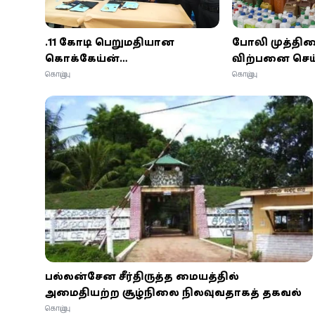
ரூ.11 கோடி பெறுமதியான
போலி முத்திரை
கொக்கேய்ன்
விற்பனை செய்
போதைப்பொருள் பறிமுதல்:
காலாவதியான
கொழும்பு
கொழும்பு
ஸ்பெயின் பிரஜை கைது
இரசாயனங்கள்
பல்லன்சேன சீர்திருத்த மையத்தில்
அமைதியற்ற சூழ்நிலை நிலவுவதாகத் தகவல்
கொழும்பு