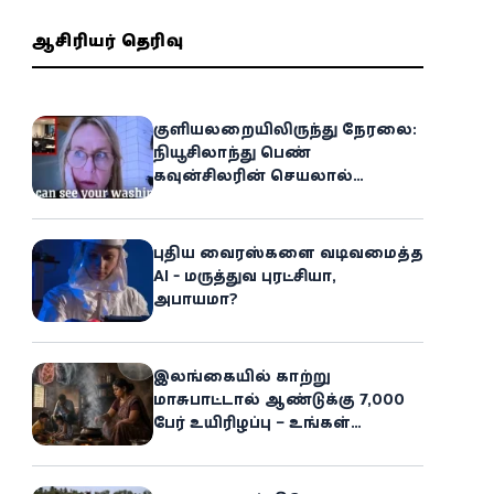
ஆசிரியர் தெரிவு
குளியலறையிலிருந்து நேரலை:
நியூசிலாந்து பெண்
கவுன்சிலரின் செயலால்
இணையத்தில் பரபரப்பு!
புதிய வைரஸ்களை வடிவமைத்த
AI - மருத்துவ புரட்சியா,
அபாயமா?
இலங்கையில் காற்று
மாசுபாட்டால் ஆண்டுக்கு 7,000
பேர் உயிரிழப்பு – உங்கள்
வீட்டிலேயே மறைந்திருக்கும்
ஆபத்து!