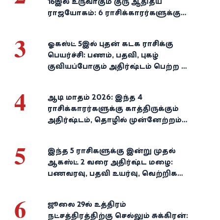
16இல் உருவாகும் குரு ஆதித்ய
ராஜயோகம்: 6 ராசிக்காரர்களுக்கு
பணம், வெற்றி குவியுமாம்!
3
ஓகஸ்ட் 5இல் புதன் கடக ராசிக்கு
பெயர்ச்சி: பணம், பதவி, புகழ்
குவியப்போகும் அதிர்ஷ்டம் பெற்ற 3
ராசிகள்!
4
ஆடி மாதம் 2026: இந்த 4
ராசிக்காரர்களுக்கு காத்திருக்கும்
அதிர்ஷ்டம், தொழில் முன்னேற்றம்,
நிதி வளர்ச்சி!
5
இந்த 5 ராசிகளுக்கு இன்று முதல்
ஆகஸ்ட் 2 வரை அதிர்ஷ்ட மழை:
பணவரவு, பதவி உயர்வு, வெற்றிகள்
குவியும்!
6
ஜூலை 29-ல் உத்திரம்
நட்சத்திரத்திற்கு செல்லும் சுக்கிரன்: