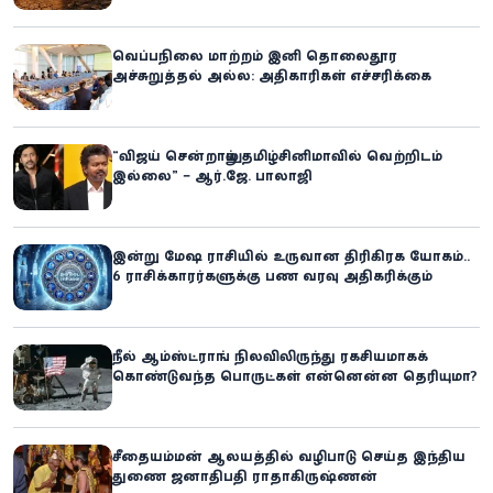
வெப்பநிலை மாற்றம் இனி தொலைதூர
அச்சுறுத்தல் அல்ல: அதிகாரிகள் எச்சரிக்கை
“விஜய் சென்றாலும் தமிழ்சினிமாவில் வெற்றிடம்
இல்லை” – ஆர்.ஜே. பாலாஜி
இன்று மேஷ ராசியில் உருவான திரிகிரக யோகம்..
6 ராசிக்காரர்களுக்கு பண வரவு அதிகரிக்கும்
நீல் ஆம்ஸ்ட்ராங் நிலவிலிருந்து ரகசியமாகக்
கொண்டுவந்த பொருட்கள் என்னென்ன தெரியுமா?
சீதையம்மன் ஆலயத்தில் வழிபாடு செய்த இந்திய
துணை ஜனாதிபதி ராதாகிருஷ்ணன்