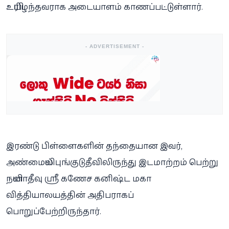
உயிரிழந்தவராக அடையாளம் காணப்பட்டுள்ளார்.
- ADVERTISEMENT -
இரண்டு பிள்ளைகளின் தந்தையான இவர்,
அண்மையில் புங்குடுதீவிலிருந்து இடமாற்றம் பெற்று
நயினாதீவு ஸ்ரீ கணேச கனிஷ்ட மகா
வித்தியாலயத்தின் அதிபராகப்
பொறுப்பேற்றிருந்தார்.