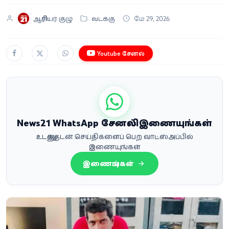
ஆசிரியர் குழு
வடக்கு
மே 29, 2026
Youtube சேனல்
News21 WhatsApp சேனலில் இணையுங்கள்
உடனுக்குடன் செய்திகளைப் பெற வாட்ஸ்அப்பில்
இணையுங்கள்
இணையுங்கள்