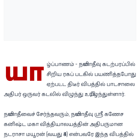
யா
ழ்ப்பாணம் - நயினாதீவு கடற்பரப்பில்
சிறிய ரகப் படகில் பயணித்தபோது
ஏற்பட்ட திடீர் விபத்தில் பாடசாலை
அதிபர் ஒருவர் கடலில் விழுந்து உயிரிழந்துள்ளார்.
நயினாதீவைச் சேர்ந்தவரும், நயினாதீவு ஸ்ரீ கணேச
கனிஷ்ட மகா வித்தியாலயத்தின் அதிபருமான
நடராசா மயூரன் (வயது 48) என்பவரே இந்த விபத்தில்