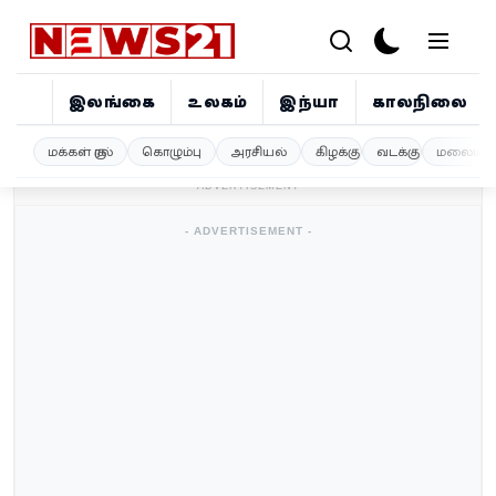
இலங்கை
உலகம்
இந்தியா
காலநிலை
இலங்கை
மக்கள் குரல்
கொழும்பு
அரசியல்
கிழக்கு
வடக்கு
மலையகம
- ADVERTISEMENT -
உலகம்
- ADVERTISEMENT -
இந்தியா
காலநிலை
விளையாட்டு
சினிமா
ஜோதிடம்