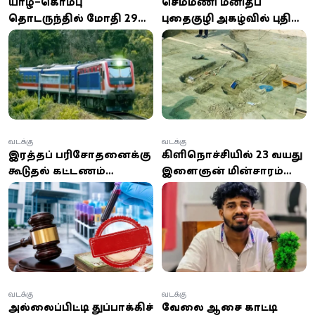
யாழ்–கொழும்பு
செம்மணி மனிதப்
தொடருந்தில் மோதி 29
புதைகுழி அகழ்வில் புதிய
வயது பெண் உயிரிழப்பு:
கண்டுபிடிப்பு: மேலும் 6
பாதுகாப்பற்ற கடவை
மனித என்புக்கூடுகள்
குறித்து மக்கள்
அடையாளம்
குற்றச்சாட்டு
வடக்கு
வடக்கு
இரத்தப் பரிசோதனைக்கு
கிளிநொச்சியில் 23 வயது
கூடுதல் கட்டணம்
இளைஞன் மின்சாரம்
வசூலித்த யாழ். தனியார்
தாக்கி உயிரிழப்பு!
வைத்தியசாலைக்கு ரூ.30
இலட்சம் அபராதம்
வடக்கு
வடக்கு
அல்லைப்பிட்டி துப்பாக்கிச்
வேலை ஆசை காட்டி