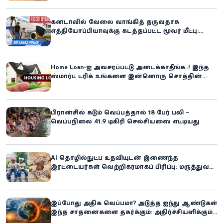
கனடாவில் வேலை வாங்கித் தருவதாக
எத்தியோப்பியாவுக்கு கடத்தப்பட்ட மூவர் மீட்பு:
கிளிநொச்சி சந்தேகநபர் கைது!
Home Loan-ஐ அவசரப்பட்டு அடைக்காதீங்க..! இந்த
ஸ்மார்ட் ட்ரிக் உங்களை இன்னொரு சொத்தின்
உரிமையாளராக்கலாம்!
பிரான்சில் கடும் வெப்பத்தால் 18 பேர் பலி –
வெப்பநிலை 41.9 டிகிரி செல்சியஸை எட்டியது
AI தொழில்நுட்ப உதவியுடன் இணைந்த
இரட்டையர்கள் வெற்றிகரமாகப் பிரிப்பு: மருத்துவ
உலகில் புதிய சாதனை
இப்போது அதிக வெப்பமா? அடுத்த ஐந்து ஆண்டுகள்
இந்த சாதனைகளை தகர்க்கும்: அதிர்ச்சியளிக்கும்
ஐ.நா.வின் எச்சரிக்கை