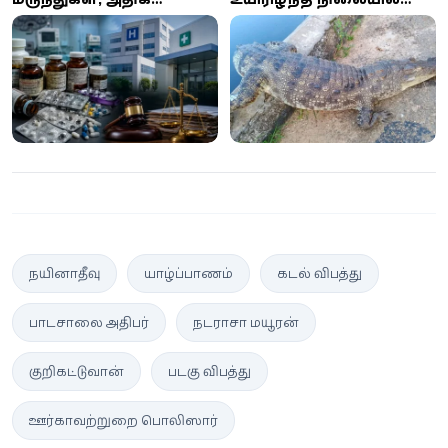
கட்டணம் வசூலித்ததாக
மீட்கப்பட்ட முதலை
யாழில் இரு வைத்திய
நிறுவனங்களுக்கு
அபராதம்
நயினாதீவு
யாழ்ப்பாணம்
கடல் விபத்து
பாடசாலை அதிபர்
நடராசா மயூரன்
குறிகட்டுவான்
படகு விபத்து
ஊர்காவற்றுறை பொலிஸார்