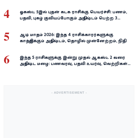
வெற்றி குவியுமாம்!
4
ஓகஸ்ட் 5இல் புதன் கடக ராசிக்கு பெயர்ச்சி: பணம்,
பதவி, புகழ் குவியப்போகும் அதிர்ஷ்டம் பெற்ற 3
ராசிகள்!
5
ஆடி மாதம் 2026: இந்த 4 ராசிக்காரர்களுக்கு
காத்திருக்கும் அதிர்ஷ்டம், தொழில் முன்னேற்றம், நிதி
வளர்ச்சி!
6
இந்த 5 ராசிகளுக்கு இன்று முதல் ஆகஸ்ட் 2 வரை
அதிர்ஷ்ட மழை: பணவரவு, பதவி உயர்வு, வெற்றிகள்
குவியும்!
- ADVERTISEMENT -