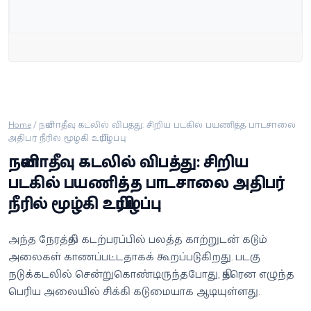
வீடியோ
வணிகம்
கட்டுரை
வெப்ஸ்டோரி
Home
/
நயினாதீவு கடலில் விபத்து: சிறிய படகில் பயணித்த பாடசாலை
அதிபர் நீரில் மூழ்கி உயிரிழப்பு
நயினாதீவு கடலில் விபத்து: சிறிய
தமிழ்
படகில் பயணித்த பாடசாலை அதிபர்
நீரில் மூழ்கி உயிரிழப்பு
அந்த நேரத்தில் கடற்பரப்பில் பலத்த காற்றுடன் கடும்
அலைகள் காணப்பட்டதாகக் கூறப்படுகிறது. படகு
நடுக்கடலில் சென்றுகொண்டிருந்தபோது, திடீரென எழுந்த
பெரிய அலையில் சிக்கி கடுமையாக ஆடியுள்ளது.