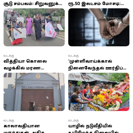
சூடு சம்பவம்: சிறுவனுக்கு
ரூ.50 இலட்சம் மோசடி:
நீதி கோரி உறவுகள்
கிளிநொச்சியில் ஒருவர்
போராட்டம்
கைது
வடக்கு
வடக்கு
வித்தியா கொலை
‘முள்ளிவாய்க்கால்
வழக்கில் மரண
நினைவேந்தல் ஊர்திப்
தண்டனை விதிக்கப்பட்ட
பவனி’: வவுனியாவில்
நபர், யாழ். சிறையில்
உணர்வெழுச்சி அஞ்சலி!
உயிரிழப்பு!
வடக்கு
வடக்கு
காலாவதியான
யாழில் நடுவீதியில்
மருந்துகள், அதிக
உயிரிழந்த நிலையில்