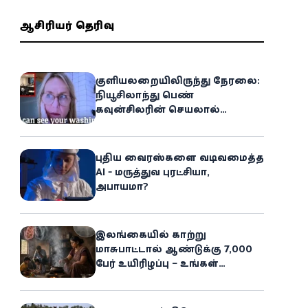
ஆசிரியர் தெரிவு
குளியலறையிலிருந்து நேரலை:
நியூசிலாந்து பெண்
கவுன்சிலரின் செயலால்
இணையத்தில் பரபரப்பு!
புதிய வைரஸ்களை வடிவமைத்த
AI - மருத்துவ புரட்சியா,
அபாயமா?
இலங்கையில் காற்று
மாசுபாட்டால் ஆண்டுக்கு 7,000
பேர் உயிரிழப்பு – உங்கள்
வீட்டிலேயே மறைந்திருக்கும்
ஆபத்து!