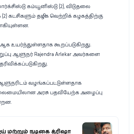
்க்சிஸ்டு கம்யூனிஸ்டு (2), விடுதலை
 (2) கட்சிகளும் தமிழக வெற்றிக் கழகத்திற்கு
ாகியுள்ளன.
க உயர்ந்துள்ளதாக கூறப்படுகிறது.
ப்பு ஆளுநர் Rajendra Arlekar அவர்களை
ிவிக்கப்படுகிறது.
ஆளுநரிடம் வழங்கப்பட்டுள்ளதாக
 தலைமையிலான அரசு பதவியேற்க அழைப்பு
ன்றன.
ய் மற்றும் நடிகை த்ரிஷா