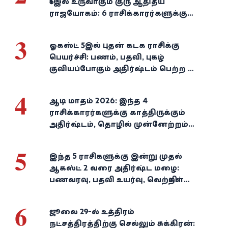
16இல் உருவாகும் குரு ஆதித்ய
ராஜயோகம்: 6 ராசிக்காரர்களுக்கு
பணம், வெற்றி குவியுமாம்!
3
ஓகஸ்ட் 5இல் புதன் கடக ராசிக்கு
பெயர்ச்சி: பணம், பதவி, புகழ்
குவியப்போகும் அதிர்ஷ்டம் பெற்ற 3
ராசிகள்!
4
ஆடி மாதம் 2026: இந்த 4
ராசிக்காரர்களுக்கு காத்திருக்கும்
அதிர்ஷ்டம், தொழில் முன்னேற்றம்,
நிதி வளர்ச்சி!
5
இந்த 5 ராசிகளுக்கு இன்று முதல்
ஆகஸ்ட் 2 வரை அதிர்ஷ்ட மழை:
பணவரவு, பதவி உயர்வு, வெற்றிகள்
குவியும்!
6
ஜூலை 29-ல் உத்திரம்
நட்சத்திரத்திற்கு செல்லும் சுக்கிரன்: