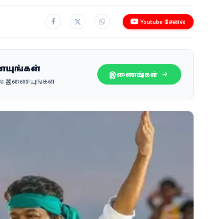
Youtube சேனல்
ையுங்கள்
இணையுங்கள்
பில் இணையுங்கள்