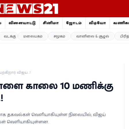
ை
விளையாட்டு
சினிமா
ஜோதிடம்
வீடியோ
வணிகம
வடக்கு
மலையகம்
சமூகம்
வானிலை & சூழல்
பிரி
கிறார் விஜய்...!
நாளை காலை 10 மணிக்கு
!
றதாக தகவல்கள் வெளியாகியுள்ள நிலையில், விஜய்
கள் வெளியாகியுள்ளன.