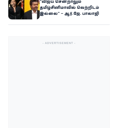
“விஜய் சென்றாலும்
தமிழ்சினிமாவில் வெற்றிடம்
இல்லை” – ஆர்.ஜே. பாலாஜி
- ADVERTISEMENT -