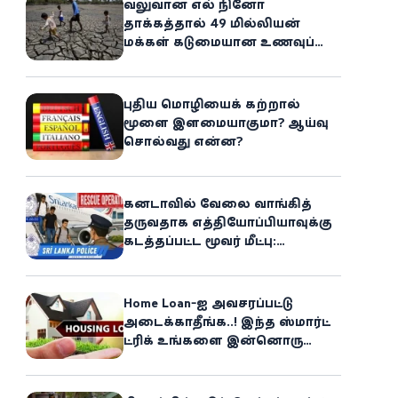
வலுவான எல் நினோ
தாக்கத்தால் 49 மில்லியன்
மக்கள் கடுமையான உணவுப்
பஞ்சத்தை எதிர்கொள்ளும்
அபாயம் - உலக உணவுத் திட்டம்
எச்சரிக்கை!
புதிய மொழியைக் கற்றால்
மூளை இளமையாகுமா? ஆய்வு
சொல்வது என்ன?
கனடாவில் வேலை வாங்கித்
தருவதாக எத்தியோப்பியாவுக்கு
கடத்தப்பட்ட மூவர் மீட்பு:
கிளிநொச்சி சந்தேகநபர் கைது!
Home Loan-ஐ அவசரப்பட்டு
அடைக்காதீங்க..! இந்த ஸ்மார்ட்
ட்ரிக் உங்களை இன்னொரு
சொத்தின்
உரிமையாளராக்கலாம்!