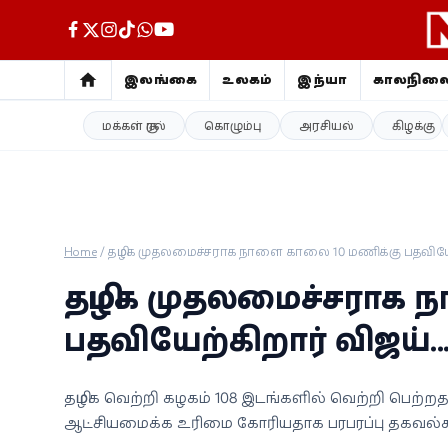
இலங்கை
உலகம்
இந்தியா
காலநில
மக்கள் குரல்
கொழும்பு
அரசியல்
கிழக்கு
இலங்கை
உலகம்
இந்தியா
Home
/
தமிழக முதலமைச்சராக நாளை காலை 10 மணிக்கு பதவியேற்
காலநிலை
தமிழக முதலமைச்சராக 
விளையாட்டு
பதவியேற்கிறார் விஜய்...
சினிமா
தமிழக வெற்றி கழகம் 108 இடங்களில் வெற்றி பெற்
ஆட்சியமைக்க உரிமை கோரியதாக பரபரப்பு தகவல்
ஜோதிடம்