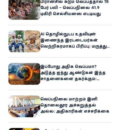
பிரான்சில் கடும் வெப்பத்தால் 18
பேர் பலி – வெப்பநிலை 41.9
டிகிரி செல்சியஸை எட்டியது
AI தொழில்நுட்ப உதவியுடன்
இணைந்த இரட்டையர்கள்
வெற்றிகரமாகப் பிரிப்பு: மருத்துவ
உலகில் புதிய சாதனை
இப்போது அதிக வெப்பமா?
அடுத்த ஐந்து ஆண்டுகள் இந்த
சாதனைகளை தகர்க்கும்:
அதிர்ச்சியளிக்கும் ஐ.நா.வின்
எச்சரிக்கை
வெப்பநிலை மாற்றம் இனி
தொலைதூர அச்சுறுத்தல்
அல்ல: அதிகாரிகள் எச்சரிக்கை