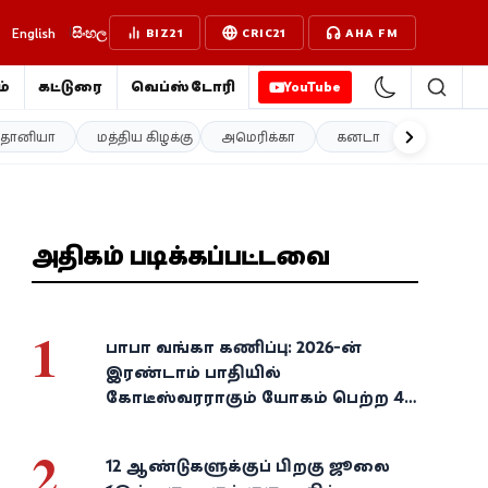
English
සිංහල
BIZ21
CRIC21
AHA FM
்
கட்டுரை
வெப்ஸ்டோரி
YouTube
த்தானியா
மத்திய கிழக்கு
அமெரிக்கா
கனடா
ஐரோப்பா
அதிகம் படிக்கப்பட்டவை
1
பாபா வங்கா கணிப்பு: 2026-ன்
இரண்டாம் பாதியில்
கோடீஸ்வரராகும் யோகம் பெற்ற 4
அதிர்ஷ்ட ராசிகள்!
2
12 ஆண்டுகளுக்குப் பிறகு ஜூலை