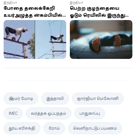
இந்தியா
இந்தியா
போதை தலைக்கேறி
பெற்ற குழந்தையை
உயர்அழுத்த மின்கம்பியில்
ஓடும் ரெயிலில் இருந்து
ஏறி படுத்த வாலிபர்;
தூக்கி வீசிய கொடூரம்:
அதிர்ச்சியில் உறைந்த
தாய் கைது
பொதுமக்கள்
பிரதமர் மோடி
இத்தாலி
ஜார்ஜியா மெலோனி
IMEC
வர்த்தக ஒப்பந்தம்
பாதுகாப்பு
தூய எரிசக்தி
ரோம்
வெளிநாட்டுப் பயணம்