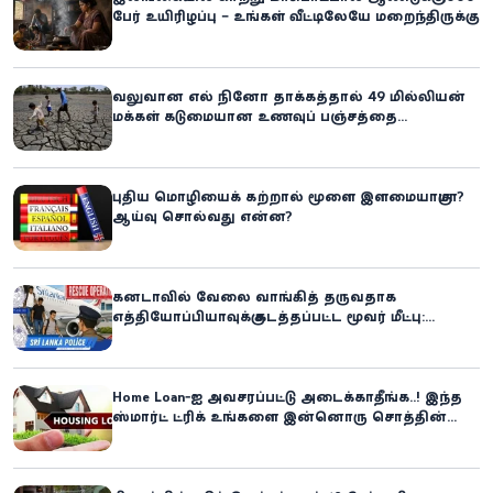
பேர் உயிரிழப்பு – உங்கள் வீட்டிலேயே மறைந்திருக்கும்
ஆபத்து!
வலுவான எல் நினோ தாக்கத்தால் 49 மில்லியன்
மக்கள் கடுமையான உணவுப் பஞ்சத்தை
எதிர்கொள்ளும் அபாயம் - உலக உணவுத் திட்டம்
எச்சரிக்கை!
புதிய மொழியைக் கற்றால் மூளை இளமையாகுமா?
ஆய்வு சொல்வது என்ன?
கனடாவில் வேலை வாங்கித் தருவதாக
எத்தியோப்பியாவுக்கு கடத்தப்பட்ட மூவர் மீட்பு:
கிளிநொச்சி சந்தேகநபர் கைது!
Home Loan-ஐ அவசரப்பட்டு அடைக்காதீங்க..! இந்த
ஸ்மார்ட் ட்ரிக் உங்களை இன்னொரு சொத்தின்
உரிமையாளராக்கலாம்!