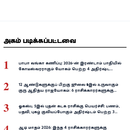
அதிகம் படிக்கப்பட்டவை
1
பாபா வங்கா கணிப்பு: 2026-ன் இரண்டாம் பாதியில்
கோடீஸ்வரராகும் யோகம் பெற்ற 4 அதிர்ஷ்ட
ராசிகள்!
2
12 ஆண்டுகளுக்குப் பிறகு ஜூலை 16இல் உருவாகும்
குரு ஆதித்ய ராஜயோகம்: 6 ராசிக்காரர்களுக்கு
பணம், வெற்றி குவியுமாம்!
3
ஓகஸ்ட் 5இல் புதன் கடக ராசிக்கு பெயர்ச்சி: பணம்,
பதவி, புகழ் குவியப்போகும் அதிர்ஷ்டம் பெற்ற 3
ராசிகள்!
4
ஆடி மாதம் 2026: இந்த 4 ராசிக்காரர்களுக்கு