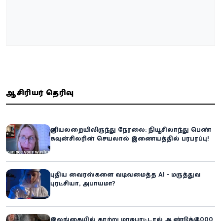
ஆசிரியர் தெரிவு
குளியலறையிலிருந்து நேரலை: நியூசிலாந்து பெண்
கவுன்சிலரின் செயலால் இணையத்தில் பரபரப்பு!
புதிய வைரஸ்களை வடிவமைத்த AI - மருத்துவ
புரட்சியா, அபாயமா?
இலங்கையில் காற்று மாசுபாட்டால் ஆண்டுக்கு 7,000