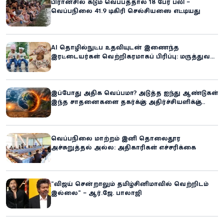
பிரான்சில் கடும் வெப்பத்தால் 18 பேர் பலி –
வெப்பநிலை 41.9 டிகிரி செல்சியஸை எட்டியது
AI தொழில்நுட்ப உதவியுடன் இணைந்த
இரட்டையர்கள் வெற்றிகரமாகப் பிரிப்பு: மருத்துவ
உலகில் புதிய சாதனை
இப்போது அதிக வெப்பமா? அடுத்த ஐந்து ஆண்டுகள்
இந்த சாதனைகளை தகர்க்கும்: அதிர்ச்சியளிக்கும்
ஐ.நா.வின் எச்சரிக்கை
வெப்பநிலை மாற்றம் இனி தொலைதூர
அச்சுறுத்தல் அல்ல: அதிகாரிகள் எச்சரிக்கை
“விஜய் சென்றாலும் தமிழ்சினிமாவில் வெற்றிடம்
இல்லை” – ஆர்.ஜே. பாலாஜி