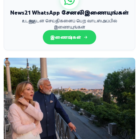
News21 WhatsApp சேனலில் இணையுங்கள்
உடனுக்குடன் செய்திகளைப் பெற வாட்ஸ்அப்பில்
இணையுங்கள்
இணையுங்கள்