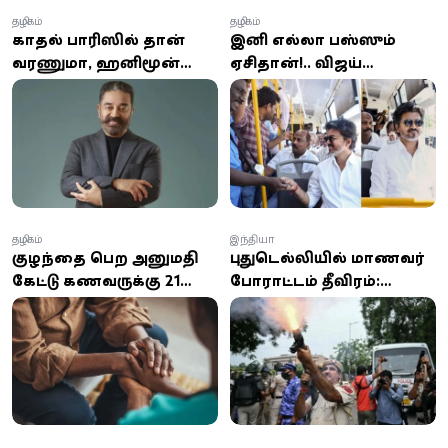
தமிழகம்
தமிழகம்
காதல் பாரிஸில் தான்
இனி எல்லா பஸ்ஸும்
வரணுமா, ஹனிமூன்
ஏசிதான்!.. விஜய்
ஸ்விட்சர்லாந்தில் தான்
சொல்லிட்டாரு!..
இருக்கணுமா? - சினிமா
அமைச்சர் சொன்ன
துறையினரிடம் கமல்
தகவல்!
கேள்வி!
தமிழகம்
இந்தியா
குழந்தை பெற அனுமதி
புதுடெல்லியில் மாணவர்
கேட்டு கணவருக்கு 21
போராட்டம் தீவிரம்:
நாள் பரோல் கோரிய
நாடாளுமன்றம் நோக்கி
பெண்.. நீதிமன்றம்
பேரணி சென்றவர்கள்
அதிரடி உத்தரவு
மீது பொலிஸார் தடியடி