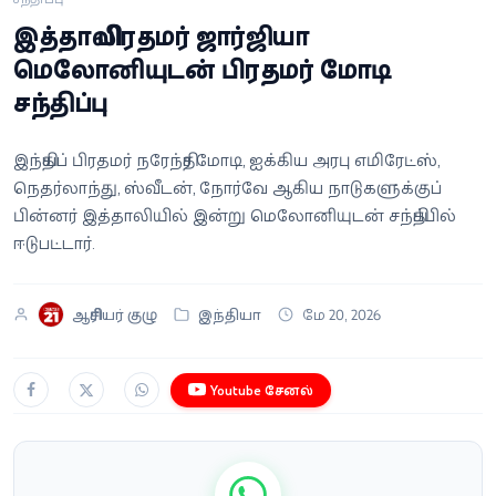
வீடியோ
இத்தாலி பிரதமர் ஜார்ஜியா
மெலோனியுடன் பிரதமர் மோடி
வணிகம்
சந்திப்பு
கட்டுரை
இந்தியப் பிரதமர் நரேந்திர மோடி, ஐக்கிய அரபு எமிரேட்ஸ்,
நெதர்லாந்து, ஸ்வீடன், நோர்வே ஆகிய நாடுகளுக்குப்
வெப்ஸ்டோரி
பின்னர் இத்தாலியில் இன்று மெலோனியுடன் சந்திப்பில்
ஈடுபட்டார்.
தமிழ்
ஆசிரியர் குழு
இந்தியா
மே 20, 2026
Youtube சேனல்