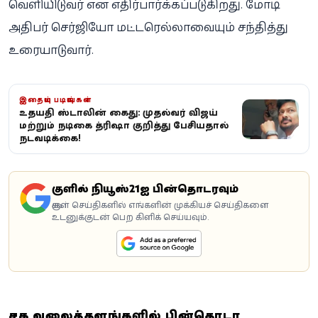
வெளியிடுவர் என எதிர்பார்க்கப்படுகிறது. மோடி
அதிபர் செர்ஜியோ மட்டரெல்லாவையும் சந்தித்து
உரையாடுவார்.
இதையும் படியுங்கள்
உதயநிதி ஸ்டாலின் கைது: முதல்வர் விஜய்
மற்றும் நடிகை த்ரிஷா குறித்து பேசியதால்
நடவடிக்கை!
கூகுளில் நியூஸ்21ஐ பின்தொடரவும்
கூகுள் செய்திகளில் எங்களின் முக்கியச் செய்திகளை
உடனுக்குடன் பெற கிளிக் செய்யவும்.
சமூக வலைத்தளங்களில் பின்தொடர