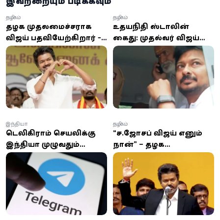
இவற்றையும் படிக்கவும்
தமிழகம்
தமிழகம்
தமிழக முதலமைச்சராக
உதயநிதி ஸ்டாலின்
விஜய் பதவியேற்கிறார் -
கைது: முதல்வர் விஜய்
நேரு உள்விளையாட்டு
மற்றும் நடிகை த்ரிஷா
அரங்கில் பலத்த
குறித்து பேசியதால்
பாதுகாப்பு
நடவடிக்கை!
இந்தியா
தமிழகம்
டெலிகிராம் செயலிக்கு
“ச.ஜோசப் விஜய் எனும்
இந்தியா முழுவதும்
நான்” – தமிழக
தற்காலிகத் தடை
முதலமைச்சராக
பதவியேற்றார் விஜய்