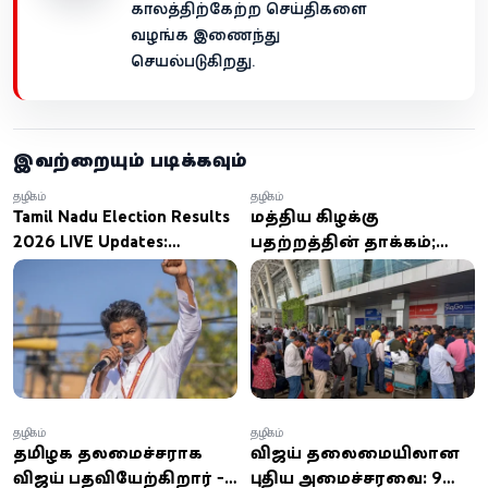
காலத்திற்கேற்ற செய்திகளை
வழங்க இணைந்து
செயல்படுகிறது.
இவற்றையும் படிக்கவும்
தமிழகம்
தமிழகம்
Tamil Nadu Election Results
மத்திய கிழக்கு
2026 LIVE Updates:
பதற்றத்தின் தாக்கம்;
முந்துகிறார் விஜய்.. 2-ம்
சென்னை விமான
இடத்தில் அ.தி.மு.க..
நிலையத்தில் 3-வது
தமிழகத்தில் ஆட்சி
நாளாக விமான சேவை
அமைக்கப்போவது யார்? -
பாதிப்பு
லைவ் அப்டேட்ஸ்
தமிழகம்
தமிழகம்
தமிழக முதலமைச்சராக
விஜய் தலைமையிலான
விஜய் பதவியேற்கிறார் -
புதிய அமைச்சரவை: 9