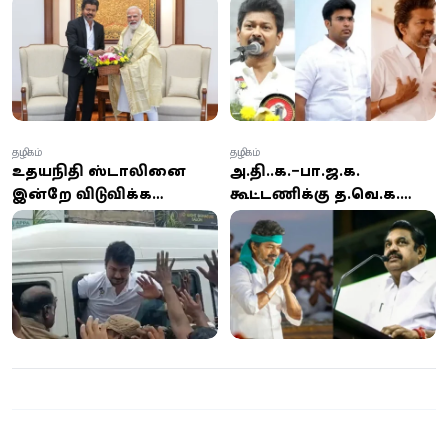
அமைச்சர் விஜய் வைத்த
திமுகவின் லெட்டர் எடப்பாடி
முக்கிய கோரிக்கைகள்
கையில்?
தமிழகம்
தமிழகம்
உதயநிதி ஸ்டாலினை
அ.தி.மு.க.–பா.ஜ.க.
இன்றே விடுவிக்க
கூட்டணிக்கு த.வெ.க.
சென்னை உயர்
வருமா? விஜய்யின்
நீதிமன்றம் அதிரடி
முடிவுக்காக காத்திருக்கும்
உத்தரவு!
தமிழக அரசியல்