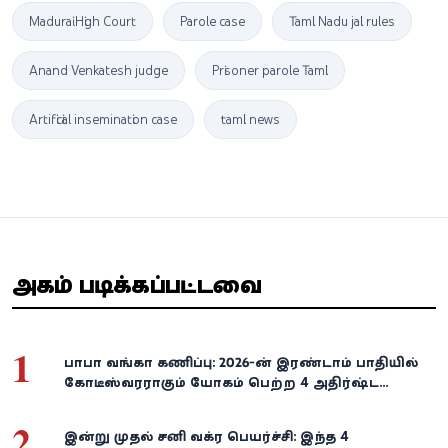
Madurai High Court
Parole case
Tamil Nadu jail rules
Anand Venkatesh judge
Prisoner parole Tamil
Artificial insemination case
tamil news
அதிகம் படிக்கப்பட்டவை
1
பாபா வங்கா கணிப்பு: 2026-ன் இரண்டாம் பாதியில்
கோடீஸ்வரராகும் யோகம் பெற்ற 4 அதிர்ஷ்ட
ராசிகள்!
2
இன்று முதல் சனி வக்ர பெயர்ச்சி: இந்த 4