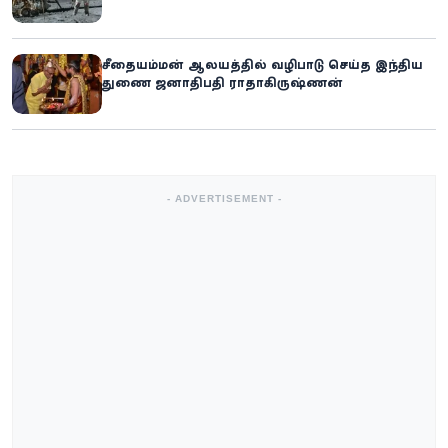
சீதையம்மன் ஆலயத்தில் வழிபாடு செய்த இந்திய
துணை ஜனாதிபதி ராதாகிருஷ்ணன்
- ADVERTISEMENT -