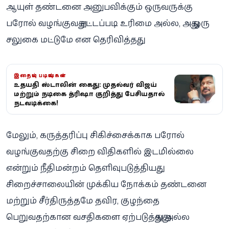
ஆயுள் தண்டனை அனுபவிக்கும் ஒருவருக்கு
பரோல் வழங்குவது சட்டப்படி உரிமை அல்ல, அது ஒரு
சலுகை மட்டுமே என தெரிவித்தது.
இதையும் படியுங்கள்
உதயநிதி ஸ்டாலின் கைது: முதல்வர் விஜய்
மற்றும் நடிகை த்ரிஷா குறித்து பேசியதால்
நடவடிக்கை!
மேலும், கருத்தரிப்பு சிகிச்சைக்காக பரோல்
வழங்குவதற்கு சிறை விதிகளில் இடமில்லை
என்றும் நீதிமன்றம் தெளிவுபடுத்தியது.
சிறைச்சாலையின் முக்கிய நோக்கம் தண்டனை
மற்றும் சீர்திருத்தமே தவிர, குழந்தை
பெறுவதற்கான வசதிகளை ஏற்படுத்துவது அல்ல