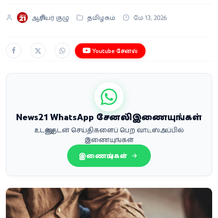
ஆசிரியர் குழு
தமிழகம்
மே 13, 2026
Youtube சேனல்
News21 WhatsApp சேனலில் இணையுங்கள்
உடனுக்குடன் செய்திகளைப் பெற வாட்ஸ்அப்பில்
இணையுங்கள்
இணையுங்கள்