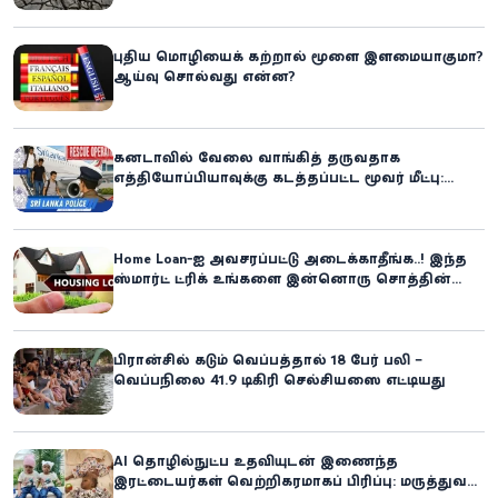
எச்சரிக்கை!
புதிய மொழியைக் கற்றால் மூளை இளமையாகுமா?
ஆய்வு சொல்வது என்ன?
கனடாவில் வேலை வாங்கித் தருவதாக
எத்தியோப்பியாவுக்கு கடத்தப்பட்ட மூவர் மீட்பு:
கிளிநொச்சி சந்தேகநபர் கைது!
Home Loan-ஐ அவசரப்பட்டு அடைக்காதீங்க..! இந்த
ஸ்மார்ட் ட்ரிக் உங்களை இன்னொரு சொத்தின்
உரிமையாளராக்கலாம்!
பிரான்சில் கடும் வெப்பத்தால் 18 பேர் பலி –
வெப்பநிலை 41.9 டிகிரி செல்சியஸை எட்டியது
AI தொழில்நுட்ப உதவியுடன் இணைந்த
இரட்டையர்கள் வெற்றிகரமாகப் பிரிப்பு: மருத்துவ