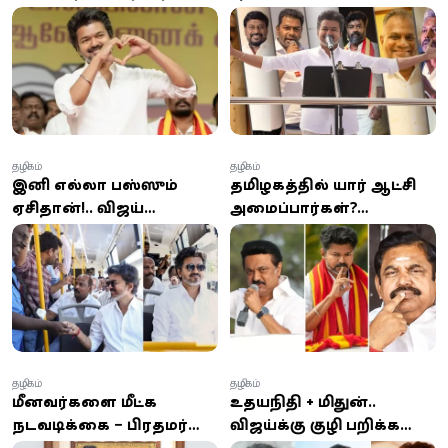
நேரு உள்விளையாட்டு
அமைச்சர்களின் முழு
அரங்கில் பலத்த
விவரங்கள்
பாதுகாப்பு
தமிழகம்
தமிழகம்
இனி எல்லா பஸ்ஸும்
தமிழகத்தில் யார் ஆட்சி
ஏசிதான்!.. விஜய்
அமைப்பார்கள்?
சொல்லிட்டாரு!..
எளிமையான அரசியல்
அமைச்சர் சொன்ன
கணக்கு இதுதான்!
தகவல்!
தமிழகம்
தமிழகம்
மீனவர்களை மீட்க
உதயநிதி + மிதுன்..
நடவடிக்கை – பிரதமர்
விஜய்க்கு குழி பறிக்க
மோடியிடம் முதல்-
“இணைந்த கைகள்”