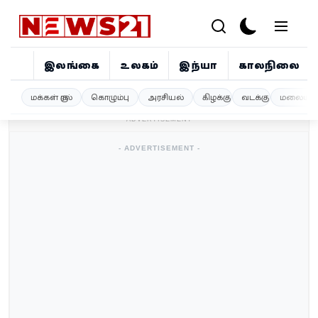
இலங்கை
உலகம்
இந்தியா
காலநிலை
இலங்கை
மக்கள் குரல்
கொழும்பு
அரசியல்
கிழக்கு
வடக்கு
மலையகம
- ADVERTISEMENT -
உலகம்
- ADVERTISEMENT -
இந்தியா
காலநிலை
விளையாட்டு
சினிமா
ஜோதிடம்