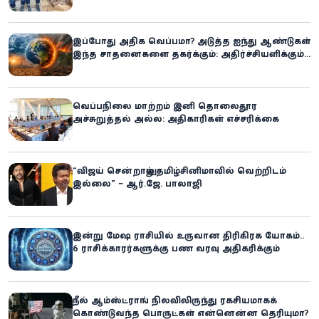
உலகில் புதிய சாதனை
இப்போது அதிக வெப்பமா? அடுத்த ஐந்து ஆண்டுகள்
இந்த சாதனைகளை தகர்க்கும்: அதிர்ச்சியளிக்கும்
ஐ.நா.வின் எச்சரிக்கை
வெப்பநிலை மாற்றம் இனி தொலைதூர
அச்சுறுத்தல் அல்ல: அதிகாரிகள் எச்சரிக்கை
“விஜய் சென்றாலும் தமிழ்சினிமாவில் வெற்றிடம்
இல்லை” – ஆர்.ஜே. பாலாஜி
இன்று மேஷ ராசியில் உருவான திரிகிரக யோகம்..
6 ராசிக்காரர்களுக்கு பண வரவு அதிகரிக்கும்
நீல் ஆம்ஸ்ட்ராங் நிலவிலிருந்து ரகசியமாகக்
கொண்டுவந்த பொருட்கள் என்னென்ன தெரியுமா?