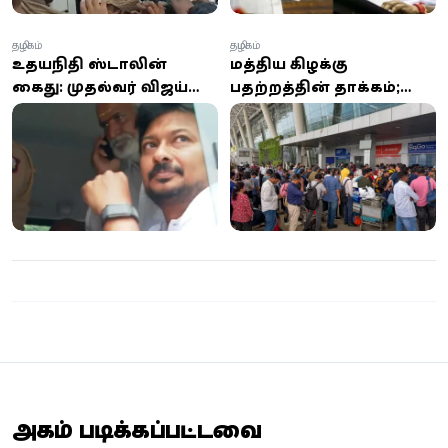
தமிழகம்
தமிழகம்
உதயநிதி ஸ்டாலின்
மத்திய கிழக்கு
கைது: முதல்வர் விஜய்
பதற்றத்தின் தாக்கம்;
மற்றும் நடிகை த்ரிஷா
சென்னை விமான
குறித்து பேசியதால்
நிலையத்தில் 3-வது
நடவடிக்கை!
நாளாக விமான சேவை
பாதிப்பு
அதிகம் படிக்கப்பட்டவை