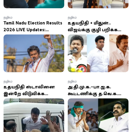
தமிழகம்
தமிழகம்
Tamil Nadu Election Results
உதயநிதி + மிதுன்..
2026 LIVE Updates:
விஜய்க்கு குழி பறிக்க
முந்துகிறார் விஜய்.. 2-ம்
“இணைந்த கைகள்”
இடத்தில் அ.தி.மு.க..
திமுகவின் லெட்டர்
தமிழகத்தில் ஆட்சி
எடப்பாடி கையில்?
அமைக்கப்போவது யார்? -
லைவ் அப்டேட்ஸ்
தமிழகம்
தமிழகம்
உதயநிதி ஸ்டாலினை
அ.தி.மு.க.–பா.ஜ.க.
இன்றே விடுவிக்க
கூட்டணிக்கு த.வெ.க.
சென்னை உயர்
வருமா? விஜய்யின்
நீதிமன்றம் அதிரடி
முடிவுக்காக
உத்தரவு!
காத்திருக்கும் தமிழக
அரசியல்