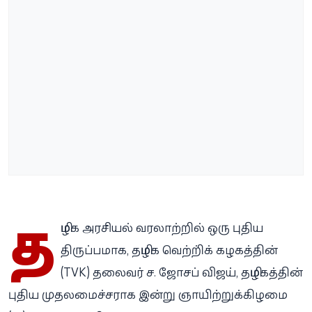
த
மிழக அரசியல் வரலாற்றில் ஒரு புதிய
திருப்பமாக, தமிழக வெற்றி்க் கழகத்தின்
(TVK) தலைவர் ச. ஜோசப் விஜய், தமிழகத்தின்
புதிய முதலமைச்சராக இன்று ஞாயிற்றுக்கிழமை