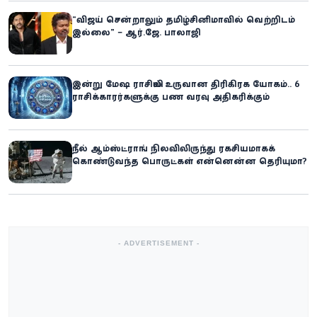
“விஜய் சென்றாலும் தமிழ்சினிமாவில் வெற்றிடம்
இல்லை” – ஆர்.ஜே. பாலாஜி
இன்று மேஷ ராசியில் உருவான திரிகிரக யோகம்.. 6
ராசிக்காரர்களுக்கு பண வரவு அதிகரிக்கும்
நீல் ஆம்ஸ்ட்ராங் நிலவிலிருந்து ரகசியமாகக்
கொண்டுவந்த பொருட்கள் என்னென்ன தெரியுமா?
- ADVERTISEMENT -