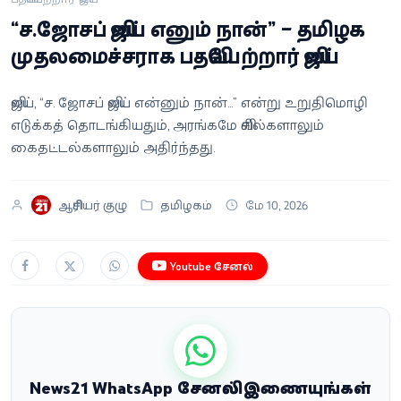
வீடியோ
“ச.ஜோசப் விஜய் எனும் நான்” – தமிழக
முதலமைச்சராக பதவியேற்றார் விஜய்
வணிகம்
விஜய், “ச. ஜோசப் விஜய் என்னும் நான்...” என்று உறுதிமொழி
கட்டுரை
எடுக்கத் தொடங்கியதும், அரங்கமே விசில்களாலும்
கைதட்டல்களாலும் அதிர்ந்தது.
வெப்ஸ்டோரி
ஆசிரியர் குழு
தமிழகம்
மே 10, 2026
தமிழ்
Youtube சேனல்
News21 WhatsApp சேனலில் இணையுங்கள்