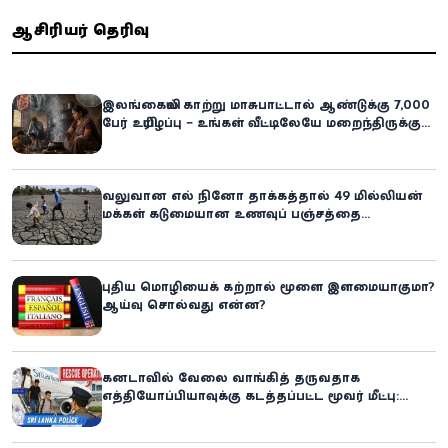
ஆசிரியர் தெரிவு
இலங்கையில் காற்று மாசுபாட்டால் ஆண்டுக்கு 7,000
பேர் உயிரிழப்பு – உங்கள் வீட்டிலேயே மறைந்திருக்கும்
ஆபத்து!
வலுவான எல் நினோ தாக்கத்தால் 49 மில்லியன்
மக்கள் கடுமையான உணவுப் பஞ்சத்தை
எதிர்கொள்ளும் அபாயம் - உலக உணவுத் திட்டம்
எச்சரிக்கை!
புதிய மொழியைக் கற்றால் மூளை இளமையாகுமா?
ஆய்வு சொல்வது என்ன?
கனடாவில் வேலை வாங்கித் தருவதாக
எத்தியோப்பியாவுக்கு கடத்தப்பட்ட மூவர் மீட்பு:
கிளிநொச்சி சந்தேகநபர் கைது!