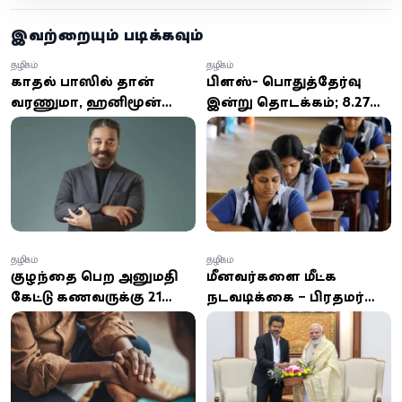
இவற்றையும் படிக்கவும்
தமிழகம்
தமிழகம்
காதல் பாரிஸில் தான்
பிளஸ்-2 பொதுத்தேர்வு
வரணுமா, ஹனிமூன்
இன்று தொடக்கம்; 8.27
ஸ்விட்சர்லாந்தில் தான்
லட்சம் மாணவர்கள்
இருக்கணுமா? - சினிமா
பங்கேற்பு
துறையினரிடம் கமல்
கேள்வி!
தமிழகம்
தமிழகம்
குழந்தை பெற அனுமதி
மீனவர்களை மீட்க
கேட்டு கணவருக்கு 21
நடவடிக்கை – பிரதமர்
நாள் பரோல் கோரிய
மோடியிடம் முதல்-
பெண்.. நீதிமன்றம்
அமைச்சர் விஜய் வைத்த
அதிரடி உத்தரவு
முக்கிய கோரிக்கைகள்