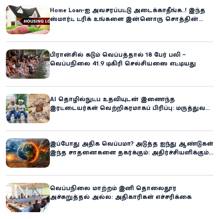
Home Loan-ஐ அவசரப்பட்டு அடைக்காதீங்க..! இந்த
ஸ்மார்ட் ட்ரிக் உங்களை இன்னொரு சொத்தின்
உரிமையாளராக்கலாம்!
பிரான்சில் கடும் வெப்பத்தால் 18 பேர் பலி –
வெப்பநிலை 41.9 டிகிரி செல்சியஸை எட்டியது
AI தொழில்நுட்ப உதவியுடன் இணைந்த
இரட்டையர்கள் வெற்றிகரமாகப் பிரிப்பு: மருத்துவ
உலகில் புதிய சாதனை
இப்போது அதிக வெப்பமா? அடுத்த ஐந்து ஆண்டுகள்
இந்த சாதனைகளை தகர்க்கும்: அதிர்ச்சியளிக்கும்
ஐ.நா.வின் எச்சரிக்கை
வெப்பநிலை மாற்றம் இனி தொலைதூர
அச்சுறுத்தல் அல்ல: அதிகாரிகள் எச்சரிக்கை