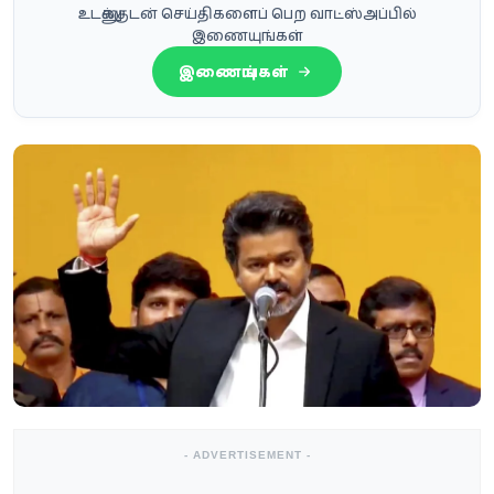
உடனுக்குடன் செய்திகளைப் பெற வாட்ஸ்அப்பில்
இணையுங்கள்
இணையுங்கள்
- ADVERTISEMENT -