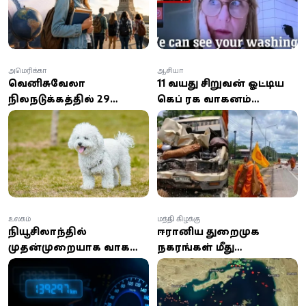
அமெரிக்கா
ஆசியா
வெனிசுவேலா
11 வயது சிறுவன் ஓட்டிய
நிலநடுக்கத்தில் 29
கெப் ரக வாகனம்
நாட்கள் இடிபாடுகளில்
பௌத்தத் துறவிகள்
அதிசயமாக மீட்கப்பட்ட
ஊர்வலத்தில் புகுந்து
நாய்!
விபத்து; 8 துறவிகள்
உயிரிழப்பு!
உலகம்
மத்திய கிழக்கு
நியூசிலாந்தில்
ஈரானிய துறைமுக
முதன்முறையாக வாகன
நகரங்கள் மீது
ஓடோமீட்டர் மோசடி:
அமெரிக்கா குண்டுவீச்சு;
இலங்கையரால்
ஹார்முஸ் நீரிணையை
நடத்தப்படும்
மீண்டும் மூடியது ஈரான்!