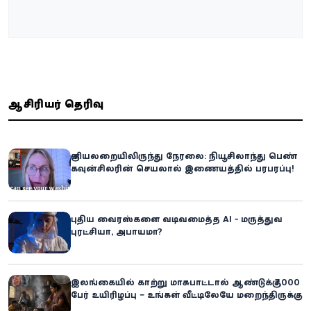
ஆசிரியர் தெரிவு
குளியலறையிலிருந்து நேரலை: நியூசிலாந்து பெண்
கவுன்சிலரின் செயலால் இணையத்தில் பரபரப்பு!
புதிய வைரஸ்களை வடிவமைத்த AI - மருத்துவ
புரட்சியா, அபாயமா?
இலங்கையில் காற்று மாசுபாட்டால் ஆண்டுக்கு 7,000
பேர் உயிரிழப்பு – உங்கள் வீட்டிலேயே மறைந்திருக்கும்
ஆபத்து!