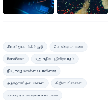
நிறுவனத்துக்கு
தண்டனை
சிட்னி துப்பாக்கிச் சூடு
பொண்டி கடற்கரை
Bondi Beach
யூத-எதிர்ப்பு தீவிரவாதம்
நியூ சவுத் வேல்ஸ் பொலிஸார்
அந்தோனி அல்பனேஸ்
கிறிஸ் மின்ன்ஸ்
உலகத் தலைவர்கள் கண்டனம்