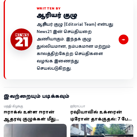
WRITTEN BY
ஆசிரியர் குழு
ஆசிரியர் குழு (Editorial Team) என்பது
News21 இன் செய்தியறை
→
அணியாகும். இந்தக் குழு
துல்லியமான, நம்பகமான மற்றும்
காலத்திற்கேற்ற செய்திகளை
வழங்க இணைந்து
செயல்படுகிறது.
இவற்றையும் படிக்கவும்
மத்திய கிழக்கு
ஐரோப்பா
ஈராக்கில் உள்ள ஈரான்
ரஷியாவில் உக்ரைன்
ஆதரவு குழுக்கள் மீது
டிரோன் தாக்குதல்: 7 பேர்
சவுதி மற்றும் அமெரிக்கா
உயிரிழப்பு, 50-க்கும்
வான்வழித் தாக்குதல்
மேற்பட்டோர் காயம்