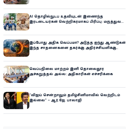
AI தொழில்நுட்ப உதவியுடன் இணைந்த
இரட்டையர்கள் வெற்றிகரமாகப் பிரிப்பு: மருத்துவ
உலகில் புதிய சாதனை
இப்போது அதிக வெப்பமா? அடுத்த ஐந்து ஆண்டுகள்
இந்த சாதனைகளை தகர்க்கும்: அதிர்ச்சியளிக்கும்
ஐ.நா.வின் எச்சரிக்கை
வெப்பநிலை மாற்றம் இனி தொலைதூர
அச்சுறுத்தல் அல்ல: அதிகாரிகள் எச்சரிக்கை
“விஜய் சென்றாலும் தமிழ்சினிமாவில் வெற்றிடம்
இல்லை” – ஆர்.ஜே. பாலாஜி