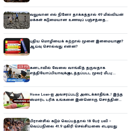
வலுவான எல் நினோ தாக்கத்தால் 49 மில்லியன்
மக்கள் கடுமையான உணவுப் பஞ்சத்தை
எதிர்கொள்ளும் அபாயம் - உலக உணவுத் திட்டம்
எச்சரிக்கை!
புதிய மொழியைக் கற்றால் மூளை இளமையாகுமா?
ஆய்வு சொல்வது என்ன?
கனடாவில் வேலை வாங்கித் தருவதாக
எத்தியோப்பியாவுக்கு கடத்தப்பட்ட மூவர் மீட்பு:
கிளிநொச்சி சந்தேகநபர் கைது!
Home Loan-ஐ அவசரப்பட்டு அடைக்காதீங்க..! இந்த
ஸ்மார்ட் ட்ரிக் உங்களை இன்னொரு சொத்தின்
உரிமையாளராக்கலாம்!
பிரான்சில் கடும் வெப்பத்தால் 18 பேர் பலி –
வெப்பநிலை 41.9 டிகிரி செல்சியஸை எட்டியது