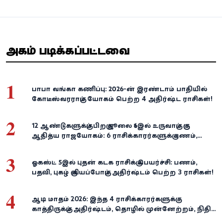
அதிகம் படிக்கப்பட்டவை
1
பாபா வங்கா கணிப்பு: 2026-ன் இரண்டாம் பாதியில்
கோடீஸ்வரராகும் யோகம் பெற்ற 4 அதிர்ஷ்ட ராசிகள்!
2
12 ஆண்டுகளுக்குப் பிறகு ஜூலை 16இல் உருவாகும் குரு
ஆதித்ய ராஜயோகம்: 6 ராசிக்காரர்களுக்கு பணம்,
வெற்றி குவியுமாம்!
3
ஓகஸ்ட் 5இல் புதன் கடக ராசிக்கு பெயர்ச்சி: பணம்,
பதவி, புகழ் குவியப்போகும் அதிர்ஷ்டம் பெற்ற 3 ராசிகள்!
4
ஆடி மாதம் 2026: இந்த 4 ராசிக்காரர்களுக்கு
காத்திருக்கும் அதிர்ஷ்டம், தொழில் முன்னேற்றம், நிதி
வளர்ச்சி!