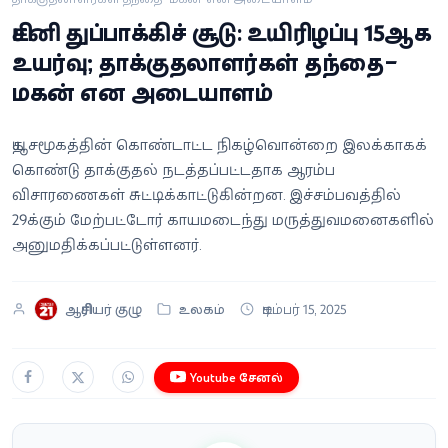
வீடியோ
சிட்னி துப்பாக்கிச் சூடு: உயிரிழப்பு 15ஆக
உயர்வு; தாக்குதலாளர்கள் தந்தை–
வணிகம்
மகன் என அடையாளம்
கட்டுரை
யூத சமூகத்தின் கொண்டாட்ட நிகழ்வொன்றை இலக்காகக்
கொண்டு தாக்குதல் நடத்தப்பட்டதாக ஆரம்ப
வெப்ஸ்டோரி
விசாரணைகள் சுட்டிக்காட்டுகின்றன. இச்சம்பவத்தில்
29க்கும் மேற்பட்டோர் காயமடைந்து மருத்துவமனைகளில்
தமிழ்
அனுமதிக்கப்பட்டுள்ளனர்.
ஆசிரியர் குழு
உலகம்
டிசம்பர் 15, 2025
Youtube சேனல்