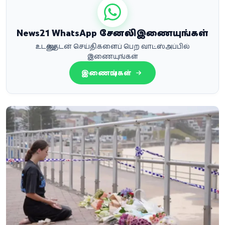
News21 WhatsApp சேனலில் இணையுங்கள்
உடனுக்குடன் செய்திகளைப் பெற வாட்ஸ்அப்பில்
இணையுங்கள்
இணையுங்கள்