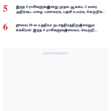
5
இந்த 5 ராசிகளுக்கு இன்று முதல் ஆகஸ்ட் 2 வரை
அதிர்ஷ்ட மழை: பணவரவு, பதவி உயர்வு, வெற்றிகள்
குவியும்!
6
ஜூலை 29-ல் உத்திரம் நட்சத்திரத்திற்கு செல்லும்
சுக்கிரன்: இந்த 4 ராசிகளுக்கு செல்வம், வெற்றி,
அதிர்ஷ்டம் கைகூடுமாம்!
- ADVERTISEMENT -