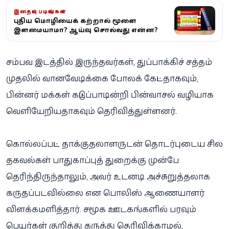
இதையும் படியுங்கள்
புதிய மொழியைக் கற்றால் மூளை
இளமையாகுமா? ஆய்வு சொல்வது என்ன?
சம்பவ இடத்தில் இருந்தவர்கள், துப்பாக்கிச் சத்தம்
முதலில் வானவேடிக்கை போலக் கேட்டதாகவும்,
பின்னர் மக்கள் கட்டுப்பாடின்றி பின்வாசல் வழியாக
வெளியேறியதாகவும் தெரிவித்துள்ளனர்.
கொல்லப்பட்ட தாக்குதலாளருடன் தொடர்புடைய சில
தகவல்கள் பாதுகாப்புத் துறைக்கு முன்பே
தெரிந்திருந்தாலும், அவர் உடனடி அச்சுறுத்தலாக
கருதப்படவில்லை என பொலிஸ் ஆணையாளர்
விளக்கமளித்தார். சமூக ஊடகங்களில் பரவும்
பெயர்கள் குறித்து கருத்து தெரிவிக்காமல்,