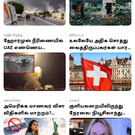
மத்திய கிழக்கு
ஐரோப்பா
ஹோர்முஸ் நீரிணையில்
உலகிலேயே அதிக சொத்து
UAE எண்ணெய்
வைத்திருப்பவர்கள் யார்?
கப்பல்கள் மீது ஈரான்
முதல் இடத்தில் இந்த
ஏவுகணைத் தாக்குதல்:
நாட்டின் மக்கள்!
இந்தியர் உயிரிழப்பு; 8 பேர்
காயம்!
அமெரிக்கா
உலகம்
அமெரிக்க மாணவர் விசா
குளியலறையிலிருந்து
விதிகளில் மாற்றம்?
நேரலை: நியூசிலாந்து
செப்டம்பர் 15-க்குள்
பெண் கவுன்சிலரின்
திரும்ப வேண்டிய
செயலால் இணையத்தில்
அவசியம் ஏன்?
பரபரப்பு!