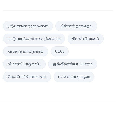
ஸ்ரீலங்கன் ஏர்லைன்ஸ்
மின்னல் தாக்குதல்
கட்டுநாயக்க விமான நிலையம்
சிட்னி விமானம்
அவசர தரையிறக்கம்
UL 606
விமானப் பாதுகாப்பு
ஆஸ்திரேலியா பயணம்
மெல்போர்ன் விமானம்
பயணிகள் தாமதம்