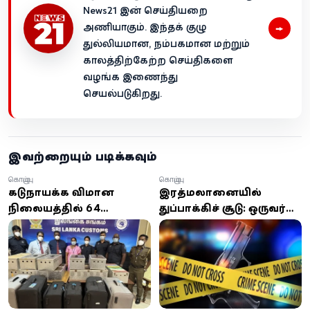
News21 இன் செய்தியறை
→
அணியாகும். இந்தக் குழு
துல்லியமான, நம்பகமான மற்றும்
காலத்திற்கேற்ற செய்திகளை
வழங்க இணைந்து
செயல்படுகிறது.
இவற்றையும் படிக்கவும்
கொழும்பு
கொழும்பு
கட்டுநாயக்க விமான
இரத்மலானையில்
நிலையத்தில் 64
துப்பாக்கிச் சூடு: ஒருவர்
புறாக்கள் கடத்தல்:
உயிரிழப்பு
சகோதரர்களுக்கு ரூ. 5
லட்சம் அபராதம்!