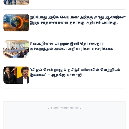
உலகில் புதிய சாதனை
இப்போது அதிக வெப்பமா? அடுத்த ஐந்து ஆண்டுகள்
இந்த சாதனைகளை தகர்க்கும்: அதிர்ச்சியளிக்கும்
ஐ.நா.வின் எச்சரிக்கை
வெப்பநிலை மாற்றம் இனி தொலைதூர
அச்சுறுத்தல் அல்ல: அதிகாரிகள் எச்சரிக்கை
“விஜய் சென்றாலும் தமிழ்சினிமாவில் வெற்றிடம்
இல்லை” – ஆர்.ஜே. பாலாஜி
- ADVERTISEMENT -