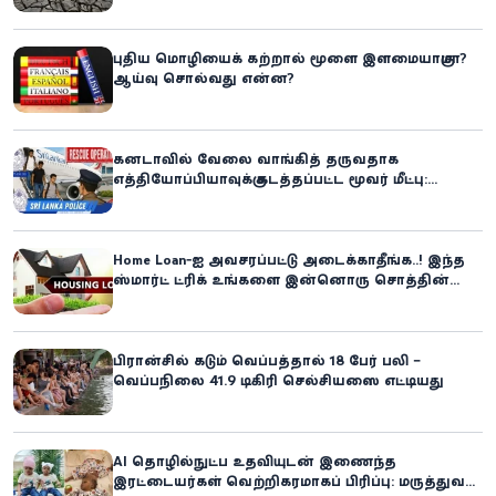
எச்சரிக்கை!
புதிய மொழியைக் கற்றால் மூளை இளமையாகுமா?
ஆய்வு சொல்வது என்ன?
கனடாவில் வேலை வாங்கித் தருவதாக
எத்தியோப்பியாவுக்கு கடத்தப்பட்ட மூவர் மீட்பு:
கிளிநொச்சி சந்தேகநபர் கைது!
Home Loan-ஐ அவசரப்பட்டு அடைக்காதீங்க..! இந்த
ஸ்மார்ட் ட்ரிக் உங்களை இன்னொரு சொத்தின்
உரிமையாளராக்கலாம்!
பிரான்சில் கடும் வெப்பத்தால் 18 பேர் பலி –
வெப்பநிலை 41.9 டிகிரி செல்சியஸை எட்டியது
AI தொழில்நுட்ப உதவியுடன் இணைந்த
இரட்டையர்கள் வெற்றிகரமாகப் பிரிப்பு: மருத்துவ