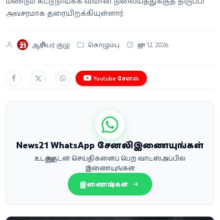
மீண்டும் கட்டுநாயக்க விமான நிலையத்துக்குத் திருப்பி
அவசரமாக தரையிறக்கியுள்ளார்.
ஆசிரியர் குழு
கொழும்பு
ஜுன் 12, 2026
Youtube சேனல்
News21 WhatsApp சேனலில் இணையுங்கள்
உடனுக்குடன் செய்திகளைப் பெற வாட்ஸ்அப்பில்
இணையுங்கள்
இணையுங்கள்