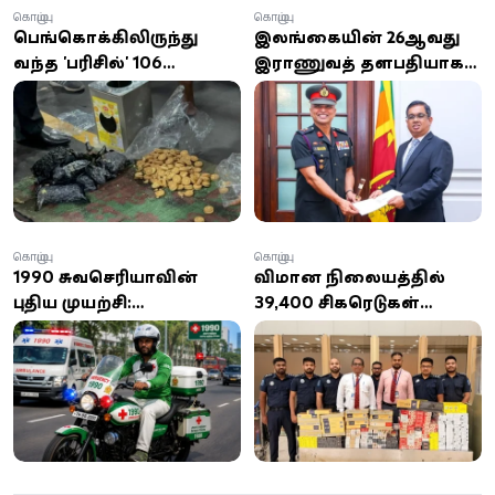
கொழும்பு
கொழும்பு
பெங்கொக்கிலிருந்து
இலங்கையின் 26ஆவது
வந்த 'பரிசில்' 106
இராணுவத் தளபதியாக
மில்லியன் ரூபாய்
லெப்டினன்ட் ஜெனரல்
பெறுமதியான
நிலந்த பிரேமரத்ன
போதைப்பொருள்
நியமனம்
சிக்கியது!
கொழும்பு
கொழும்பு
1990 சுவசெரியாவின்
விமான நிலையத்தில்
புதிய முயற்சி:
39,400 சிகரெட்டுகள்
கொழும்பில் மோட்டார்
பறிமுதல்:
சைக்கிள் அவசர
வெளிநாட்டவருக்கு
மருத்துவ சேவை
250,000 ரூபாய் அபராதம்