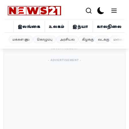
இலங்கை
உலகம்
இந்தியா
காலநிலை
இலங்கை
மக்கள் குரல்
கொழும்பு
அரசியல்
கிழக்கு
வடக்கு
மலையகம
- ADVERTISEMENT -
உலகம்
- ADVERTISEMENT -
இந்தியா
காலநிலை
விளையாட்டு
சினிமா
ஜோதிடம்