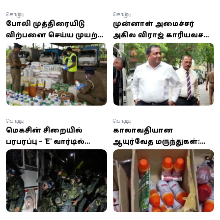
கொழும்பு
கொழும்பு
போலி முத்திரையிட்டு
முன்னாள் அமைச்சர்
விற்பனை செய்ய முயற்சி;
அகில விராஜ் காரியவசம்
காலாவதியான விவசாய
18ஆம் திகதி வரை
இரசாயனங்கள்
விளக்கமறியலில்
பறிமுதல்!
கொழும்பு
கொழும்பு
மெகசின் சிறையில்
காலாவதியான
பரபரப்பு - 'E' வார்டில்
ஆயுர்வேத மருந்துகள்:
கைதிகள்
920 பொருட்கள் சீல் வைப்பு
அமைதியின்மை;
- கொழும்பு
பாதுகாப்பு
நிறுவனத்துக்கு அபராதம்
பலப்படுத்தப்பட்டது!