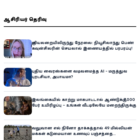
ஆசிரியர் தெரிவு
குளியலறையிலிருந்து நேரலை: நியூசிலாந்து பெண்
கவுன்சிலரின் செயலால் இணையத்தில் பரபரப்பு!
புதிய வைரஸ்களை வடிவமைத்த AI - மருத்துவ
புரட்சியா, அபாயமா?
இலங்கையில் காற்று மாசுபாட்டால் ஆண்டுக்கு 7,000
பேர் உயிரிழப்பு – உங்கள் வீட்டிலேயே மறைந்திருக்கும்
ஆபத்து!
வலுவான எல் நினோ தாக்கத்தால் 49 மில்லியன்
மக்கள் கடுமையான உணவுப் பஞ்சத்தை
எதிர்கொள்ளும் அபாயம் - உலக உணவுத் திட்டம்