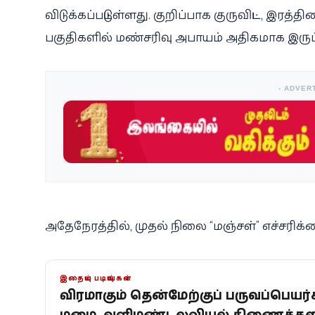
விடுக்கப்பட்டுள்ளது. குறிப்பாக குருவிட்ட, இ
பகுதிகளில் மண்சரிவு அபாயம் அதிகமாக இருப்ப
- ADVER
அதேநேரத்தில், முதல் நிலை “மஞ்சள்” எச்சரிக்க
இதையும் படியுங்கள்
தீவிரமாகும் தென்மேற்குப் பருவப்பெயர்ச்
மழை - வளிமண்டலவியல் திணைக்களம்