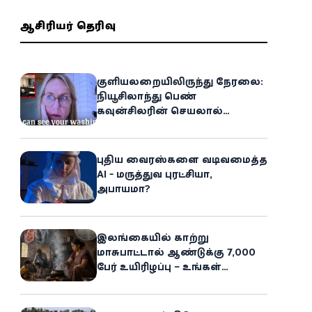
ஆசிரியர் தெரிவு
குளியலறையிலிருந்து நேரலை:
நியூசிலாந்து பெண்
கவுன்சிலரின் செயலால்
இணையத்தில் பரபரப்பு!
புதிய வைரஸ்களை வடிவமைத்த
AI - மருத்துவ புரட்சியா,
அபாயமா?
இலங்கையில் காற்று
மாசுபாட்டால் ஆண்டுக்கு 7,000
பேர் உயிரிழப்பு – உங்கள்
வீட்டிலேயே மறைந்திருக்கும்
ஆபத்து!