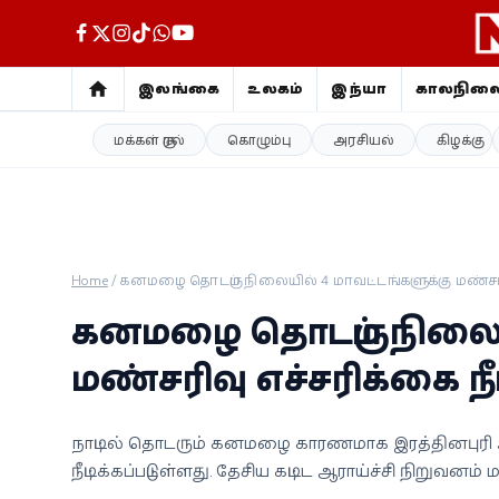
இலங்கை
உலகம்
இந்தியா
காலநில
மக்கள் குரல்
கொழும்பு
அரசியல்
கிழக்கு
இலங்கை
உலகம்
இந்தியா
Home
/
கனமழை தொடரும் நிலையில் 4 மாவட்டங்களுக்கு மண்சரிவு 
காலநிலை
கனமழை தொடரும் நிலைய
விளையாட்டு
மண்சரிவு எச்சரிக்கை நீட்
சினிமா
நாட்டில் தொடரும் கனமழை காரணமாக இரத்தினபுரி உள்
நீட்டிக்கப்பட்டுள்ளது. தேசிய கட்டிட ஆராய்ச்சி நிறு
ஜோதிடம்