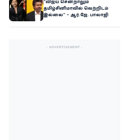
“விஜய் சென்றாலும்
தமிழ்சினிமாவில் வெற்றிடம்
இல்லை” – ஆர்.ஜே. பாலாஜி
- ADVERTISEMENT -