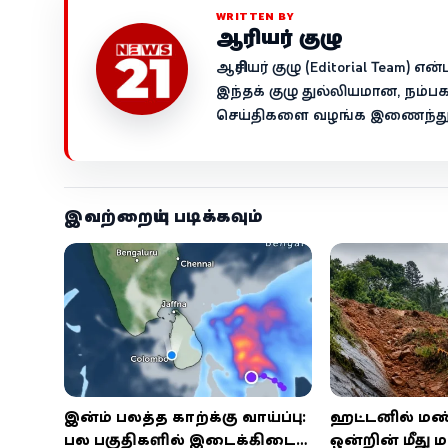
WRITTEN BY
ஆசிரியர் குழு
ஆசிரியர் குழு (Editorial Team)
இந்தக் குழு துல்லியமான, நம்ப
செய்திகளை வழங்க இணைந்து ச
இவற்றையும் படிக்கவும்
இன்றும் பலத்த காற்றுக்கு வாய்ப்பு:
ஹட்டனில் மண்ச
பல பகுதிகளில் இடைக்கிடை
ஒன்றின் மீது ம