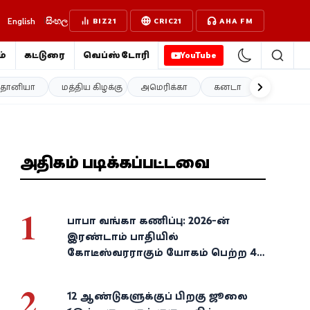
English
සිංහල
BIZ21
CRIC21
AHA FM
்
கட்டுரை
வெப்ஸ்டோரி
YouTube
த்தானியா
மத்திய கிழக்கு
அமெரிக்கா
கனடா
ஐரோப்பா
அதிகம் படிக்கப்பட்டவை
1
பாபா வங்கா கணிப்பு: 2026-ன்
இரண்டாம் பாதியில்
கோடீஸ்வரராகும் யோகம் பெற்ற 4
அதிர்ஷ்ட ராசிகள்!
2
12 ஆண்டுகளுக்குப் பிறகு ஜூலை