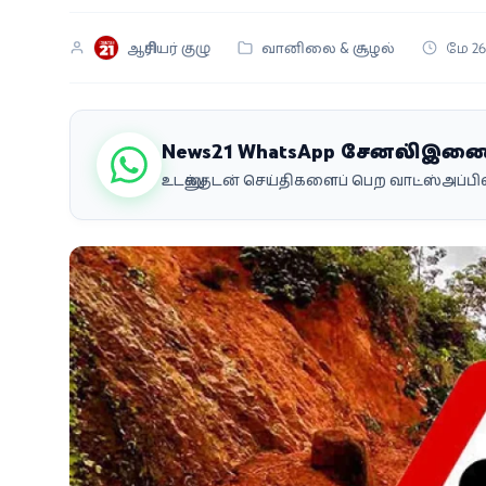
வீடியோ
ஆசிரியர் குழு
வானிலை & சூழல்
மே 26
வணிகம்
கட்டுரை
News21 WhatsApp சேனலில் இண
உடனுக்குடன் செய்திகளைப் பெற வாட்ஸ்அப்
வெப்ஸ்டோரி
தமிழ்