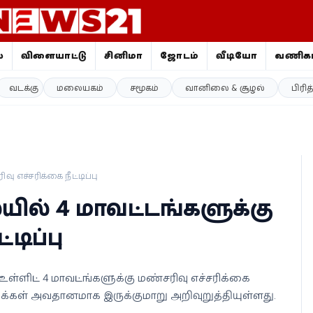
ை
விளையாட்டு
சினிமா
ஜோதிடம்
வீடியோ
வணிகம
வடக்கு
மலையகம்
சமூகம்
வானிலை & சூழல்
பிரி
எச்சரிக்கை நீட்டிப்பு
ில் 4 மாவட்டங்களுக்கு
டிப்பு
ளிட்ட 4 மாவட்டங்களுக்கு மண்சரிவு எச்சரிக்கை
வனம் மக்கள் அவதானமாக இருக்குமாறு அறிவுறுத்தியுள்ளது.