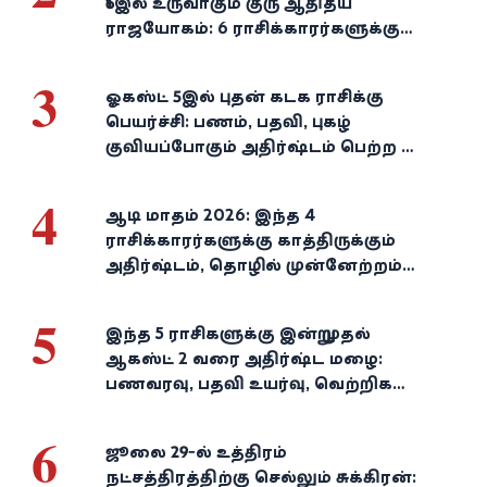
16இல் உருவாகும் குரு ஆதித்ய
ராஜயோகம்: 6 ராசிக்காரர்களுக்கு
பணம், வெற்றி குவியுமாம்!
3
ஓகஸ்ட் 5இல் புதன் கடக ராசிக்கு
பெயர்ச்சி: பணம், பதவி, புகழ்
குவியப்போகும் அதிர்ஷ்டம் பெற்ற 3
ராசிகள்!
4
ஆடி மாதம் 2026: இந்த 4
ராசிக்காரர்களுக்கு காத்திருக்கும்
அதிர்ஷ்டம், தொழில் முன்னேற்றம்,
நிதி வளர்ச்சி!
5
இந்த 5 ராசிகளுக்கு இன்று முதல்
ஆகஸ்ட் 2 வரை அதிர்ஷ்ட மழை:
பணவரவு, பதவி உயர்வு, வெற்றிகள்
குவியும்!
6
ஜூலை 29-ல் உத்திரம்
நட்சத்திரத்திற்கு செல்லும் சுக்கிரன்: