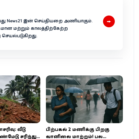
→
 என்பது News21 இன் செய்தியறை அணியாகும்.
கமான மற்றும் காலத்திற்கேற்ற
ெயல்படுகிறது.
ரிவு: வீடு
பிற்பகல் 2 மணிக்கு பிறகு
ண்மேடு சரிந்து
வானிலை மாற்றம்! பல