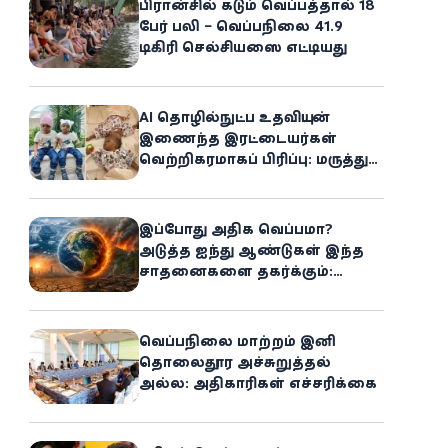
பிரான்சில் கடும் வெப்பத்தால் 18
பேர் பலி – வெப்பநிலை 41.9
டிகிரி செல்சியஸை எட்டியது
AI தொழில்நுட்ப உதவியுடன்
இணைந்த இரட்டையர்கள்
வெற்றிகரமாகப் பிரிப்பு: மருத்துவ
உலகில் புதிய சாதனை
இப்போது அதிக வெப்பமா?
அடுத்த ஐந்து ஆண்டுகள் இந்த
சாதனைகளை தகர்க்கும்:
அதிர்ச்சியளிக்கும் ஐ.நா.வின்
எச்சரிக்கை
வெப்பநிலை மாற்றம் இனி
தொலைதூர அச்சுறுத்தல்
அல்ல: அதிகாரிகள் எச்சரிக்கை