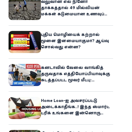
வலுவான எல் நினோ
தாக்கத்தால் 49 மில்லியன்
மக்கள் கடுமையான உணவுப்
பஞ்சத்தை எதிர்கொள்ளும்
அபாயம் - உலக உணவுத் திட்டம்
எச்சரிக்கை!
புதிய மொழியைக் கற்றால்
மூளை இளமையாகுமா? ஆய்வு
சொல்வது என்ன?
கனடாவில் வேலை வாங்கித்
தருவதாக எத்தியோப்பியாவுக்கு
கடத்தப்பட்ட மூவர் மீட்பு:
கிளிநொச்சி சந்தேகநபர் கைது!
Home Loan-ஐ அவசரப்பட்டு
அடைக்காதீங்க..! இந்த ஸ்மார்ட்
ட்ரிக் உங்களை இன்னொரு
சொத்தின்
உரிமையாளராக்கலாம்!