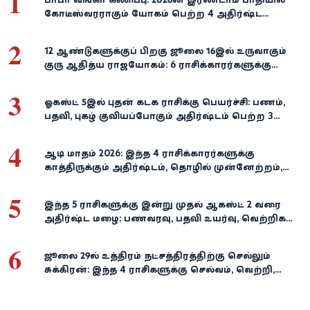
1
கோடீஸ்வரராகும் யோகம் பெற்ற 4 அதிர்ஷ்ட
ராசிகள்!
2
12 ஆண்டுகளுக்குப் பிறகு ஜூலை 16இல் உருவாகும்
குரு ஆதித்ய ராஜயோகம்: 6 ராசிக்காரர்களுக்கு
பணம், வெற்றி குவியுமாம்!
3
ஓகஸ்ட் 5இல் புதன் கடக ராசிக்கு பெயர்ச்சி: பணம்,
பதவி, புகழ் குவியப்போகும் அதிர்ஷ்டம் பெற்ற 3
ராசிகள்!
4
ஆடி மாதம் 2026: இந்த 4 ராசிக்காரர்களுக்கு
காத்திருக்கும் அதிர்ஷ்டம், தொழில் முன்னேற்றம்,
நிதி வளர்ச்சி!
5
இந்த 5 ராசிகளுக்கு இன்று முதல் ஆகஸ்ட் 2 வரை
அதிர்ஷ்ட மழை: பணவரவு, பதவி உயர்வு, வெற்றிகள்
குவியும்!
6
ஜூலை 29-ல் உத்திரம் நட்சத்திரத்திற்கு செல்லும்
சுக்கிரன்: இந்த 4 ராசிகளுக்கு செல்வம், வெற்றி,
அதிர்ஷ்டம் கைகூடுமாம்!