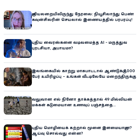
குளியலறையிலிருந்து நேரலை: நியூசிலாந்து பெண்
கவுன்சிலரின் செயலால் இணையத்தில் பரபரப்பு!
புதிய வைரஸ்களை வடிவமைத்த AI - மருத்துவ
புரட்சியா, அபாயமா?
இலங்கையில் காற்று மாசுபாட்டால் ஆண்டுக்கு 7,000
பேர் உயிரிழப்பு – உங்கள் வீட்டிலேயே மறைந்திருக்கும்
ஆபத்து!
வலுவான எல் நினோ தாக்கத்தால் 49 மில்லியன்
மக்கள் கடுமையான உணவுப் பஞ்சத்தை
எதிர்கொள்ளும் அபாயம் - உலக உணவுத் திட்டம்
எச்சரிக்கை!
புதிய மொழியைக் கற்றால் மூளை இளமையாகுமா?
ஆய்வு சொல்வது என்ன?