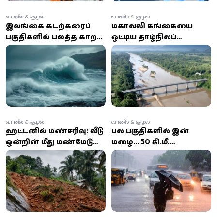
வானிலை & சூழல்
வானிலை & சூழல்
இலங்கை கடற்கரைப்
மகாவலி கங்கையை
பகுதிகளில் பலத்த காற்று
ஒட்டிய தாழ்நிலப்
மற்றும் கடல் சீற்றம்: சிவப்பு
பகுதிகளுக்கு வெள்ள
எச்சரிக்கை!
அபாய எச்சரிக்கை –
அடுத்த 24 மணிநேரம்
பொதுமக்களே
அவதானம்!
வானிலை & சூழல்
வானிலை & சூழல்
ஹட்டனில் மண்சரிவு: வீடு
பல பகுதிகளில் இன்று
ஒன்றின் மீது மண்மேடு
மழை... 50 கி.மீ.
சரிந்து வீழ்ந்ததில் 4 பேர்
வேகத்தில் பலத்த காற்று
மாயம்
வீசும் எச்சரிக்கை