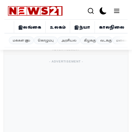
இலங்கை
உலகம்
இந்தியா
காலநிலை
இலங்கை
மக்கள் குரல்
கொழும்பு
அரசியல்
கிழக்கு
வடக்கு
மலையகம
- ADVERTISEMENT -
உலகம்
- ADVERTISEMENT -
இந்தியா
காலநிலை
விளையாட்டு
சினிமா
ஜோதிடம்