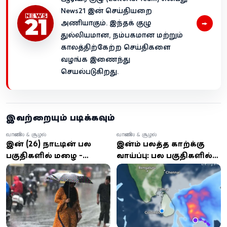
News21 இன் செய்தியறை
→
அணியாகும். இந்தக் குழு
துல்லியமான, நம்பகமான மற்றும்
காலத்திற்கேற்ற செய்திகளை
வழங்க இணைந்து
செயல்படுகிறது.
இவற்றையும் படிக்கவும்
வானிலை & சூழல்
வானிலை & சூழல்
இன்று (26) நாட்டின் பல
இன்றும் பலத்த காற்றுக்கு
பகுதிகளில் மழை -
வாய்ப்பு: பல பகுதிகளில்
வளிமண்டலவியல்
இடைக்கிடை மழை என
திணைக்களம்
எச்சரிக்கை