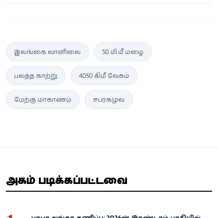
இலங்கை வானிலை
50 மி.மீ மழை
பலத்த காற்று
40-50 கிமீ வேகம்
மேற்கு மாகாணம்
சபரகமுவ
அதிகம் படிக்கப்பட்டவை
பாபா வங்கா கணிப்பு: 2026-ன் இரண்டாம் பாதியில்