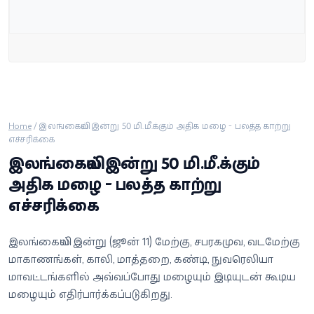
வீடியோ
வணிகம்
கட்டுரை
வெப்ஸ்டோரி
Home
/
இலங்கையில் இன்று 50 மி.மீ.க்கும் அதிக மழை - பலத்த காற்று
எச்சரிக்கை
இலங்கையில் இன்று 50 மி.மீ.க்கும்
தமிழ்
அதிக மழை - பலத்த காற்று
எச்சரிக்கை
இலங்கையில் இன்று (ஜூன் 11) மேற்கு, சபரகமுவ, வடமேற்கு
மாகாணங்கள், காலி, மாத்தறை, கண்டி, நுவரெலியா
மாவட்டங்களில் அவ்வப்போது மழையும் இடியுடன் கூடிய
மழையும் எதிர்பார்க்கப்படுகிறது.