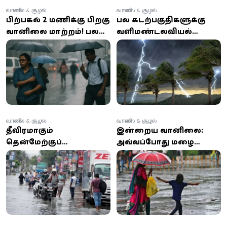
வானிலை & சூழல்
வானிலை & சூழல்
பிற்பகல் 2 மணிக்கு பிறகு
பல கடற்பகுதிகளுக்கு
வானிலை மாற்றம்! பல
வளிமண்டலவியல்
பகுதிகளில் கனமழை,
திணைக்களம்
காற்று குறித்து எச்சரிக்கை
எச்சரிக்கை: மீனவர்கள்
அவதானமாக இருக்க
அறிவுரை
வானிலை & சூழல்
வானிலை & சூழல்
தீவிரமாகும்
இன்றைய வானிலை:
தென்மேற்குப்
அவ்வப்போது மழை
பருவப்பெயர்ச்சி: 100
அல்லது இடியுடன் கூடிய
மி.மீக்கு மேல் பலத்த
மழை பெய்யும்
மழை -
வளிமண்டலவியல்
திணைக்களம்
எச்சரிக்கை!