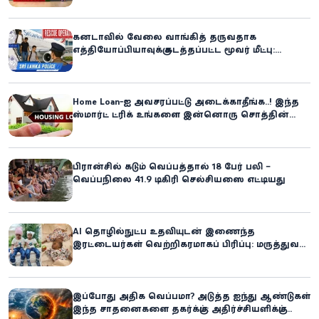
கனடாவில் வேலை வாங்கித் தருவதாக
எத்தியோப்பியாவுக்கு கடத்தப்பட்ட மூவர் மீட்பு:
கிளிநொச்சி சந்தேகநபர் கைது!
Home Loan-ஐ அவசரப்பட்டு அடைக்காதீங்க..! இந்த
ஸ்மார்ட் ட்ரிக் உங்களை இன்னொரு சொத்தின்
உரிமையாளராக்கலாம்!
பிரான்சில் கடும் வெப்பத்தால் 18 பேர் பலி –
வெப்பநிலை 41.9 டிகிரி செல்சியஸை எட்டியது
AI தொழில்நுட்ப உதவியுடன் இணைந்த
இரட்டையர்கள் வெற்றிகரமாகப் பிரிப்பு: மருத்துவ
உலகில் புதிய சாதனை
இப்போது அதிக வெப்பமா? அடுத்த ஐந்து ஆண்டுகள்
இந்த சாதனைகளை தகர்க்கும்: அதிர்ச்சியளிக்கும்