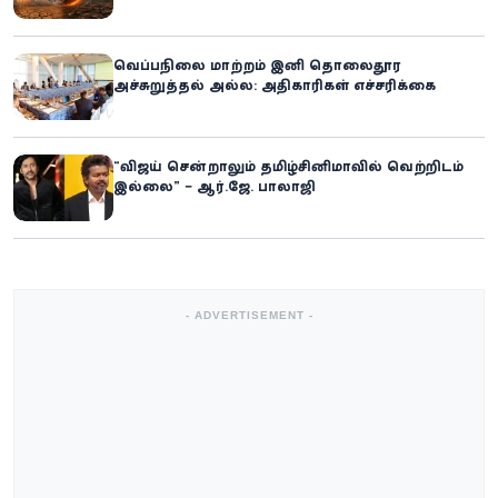
ஐ.நா.வின் எச்சரிக்கை
வெப்பநிலை மாற்றம் இனி தொலைதூர
அச்சுறுத்தல் அல்ல: அதிகாரிகள் எச்சரிக்கை
“விஜய் சென்றாலும் தமிழ்சினிமாவில் வெற்றிடம்
இல்லை” – ஆர்.ஜே. பாலாஜி
- ADVERTISEMENT -