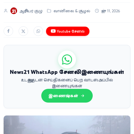
ஆசிரியர் குழு
வானிலை & சூழல்
ஜுன் 11, 2026
Youtube சேனல்
News21 WhatsApp சேனலில் இணையுங்கள்
உடனுக்குடன் செய்திகளைப் பெற வாட்ஸ்அப்பில்
இணையுங்கள்
இணையுங்கள்