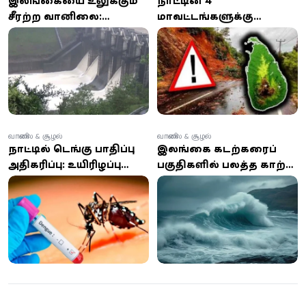
இலங்கையை உலுக்கும்
நாட்டின் 4
சீரற்ற வானிலை:
மாவட்டங்களுக்கு
ஆறுகள் பெருக்கெடுப்பு,
மண்சரிவு அபாய
வெள்ள எச்சரிக்கை,
எச்சரிக்கை: 100 மிமீ
போக்குவரத்து முடக்கம்!
அதிக பலத்த மழைக்கு
வாய்ப்பு
வானிலை & சூழல்
வானிலை & சூழல்
நாட்டில் டெங்கு பாதிப்பு
இலங்கை கடற்கரைப்
அதிகரிப்பு: உயிரிழப்பு
பகுதிகளில் பலத்த காற்று
எண்ணிக்கை 31 ஆக
மற்றும் கடல் சீற்றம்:
உயர்வு
சிவப்பு எச்சரிக்கை!