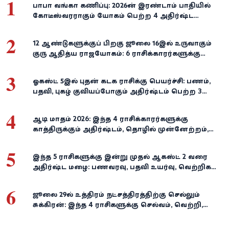
1
பாபா வங்கா கணிப்பு: 2026-ன் இரண்டாம் பாதியில்
கோடீஸ்வரராகும் யோகம் பெற்ற 4 அதிர்ஷ்ட
ராசிகள்!
2
12 ஆண்டுகளுக்குப் பிறகு ஜூலை 16இல் உருவாகும்
குரு ஆதித்ய ராஜயோகம்: 6 ராசிக்காரர்களுக்கு
பணம், வெற்றி குவியுமாம்!
3
ஓகஸ்ட் 5இல் புதன் கடக ராசிக்கு பெயர்ச்சி: பணம்,
பதவி, புகழ் குவியப்போகும் அதிர்ஷ்டம் பெற்ற 3
ராசிகள்!
4
ஆடி மாதம் 2026: இந்த 4 ராசிக்காரர்களுக்கு
காத்திருக்கும் அதிர்ஷ்டம், தொழில் முன்னேற்றம்,
நிதி வளர்ச்சி!
5
இந்த 5 ராசிகளுக்கு இன்று முதல் ஆகஸ்ட் 2 வரை
அதிர்ஷ்ட மழை: பணவரவு, பதவி உயர்வு, வெற்றிகள்
குவியும்!
6
ஜூலை 29-ல் உத்திரம் நட்சத்திரத்திற்கு செல்லும்
சுக்கிரன்: இந்த 4 ராசிகளுக்கு செல்வம், வெற்றி,
அதிர்ஷ்டம் கைகூடுமாம்!