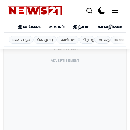
இலங்கை
உலகம்
இந்தியா
காலநிலை
இலங்கை
மக்கள் குரல்
கொழும்பு
அரசியல்
கிழக்கு
வடக்கு
மலையகம
- ADVERTISEMENT -
உலகம்
- ADVERTISEMENT -
இந்தியா
காலநிலை
விளையாட்டு
சினிமா
ஜோதிடம்