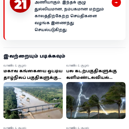
→
அணியாகும். இந்தக் குழு
துல்லியமான, நம்பகமான மற்றும்
காலத்திற்கேற்ற செய்திகளை
வழங்க இணைந்து
செயல்படுகிறது.
இவற்றையும் படிக்கவும்
வானிலை & சூழல்
வானிலை & சூழல்
மகாவலி கங்கையை ஒட்டிய
பல கடற்பகுதிகளுக்கு
தாழ்நிலப் பகுதிகளுக்கு
வளிமண்டலவியல்
வெள்ள அபாய
திணைக்களம்
எச்சரிக்கை – அடுத்த 24
எச்சரிக்கை: மீனவர்கள்
மணிநேரம்
அவதானமாக இருக்க
பொதுமக்களே
அறிவுரை
அவதானம்!
வானிலை & சூழல்
வானிலை & சூழல்