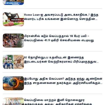
கிளிநொச்சி சந்தேகநபர் கைது!
Home Loan-ஐ அவசரப்பட்டு அடைக்காதீங்க..! இந்த
ஸ்மார்ட் ட்ரிக் உங்களை இன்னொரு சொத்தின்
உரிமையாளராக்கலாம்!
பிரான்சில் கடும் வெப்பத்தால் 18 பேர் பலி –
வெப்பநிலை 41.9 டிகிரி செல்சியஸை எட்டியது
AI தொழில்நுட்ப உதவியுடன் இணைந்த
இரட்டையர்கள் வெற்றிகரமாகப் பிரிப்பு: மருத்துவ
உலகில் புதிய சாதனை
இப்போது அதிக வெப்பமா? அடுத்த ஐந்து ஆண்டுகள்
இந்த சாதனைகளை தகர்க்கும்: அதிர்ச்சியளிக்கும்
ஐ.நா.வின் எச்சரிக்கை
வெப்பநிலை மாற்றம் இனி தொலைதூர
அச்சுறுத்தல் அல்ல: அதிகாரிகள் எச்சரிக்கை