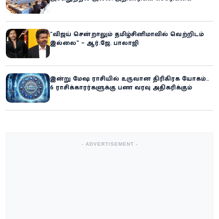
“விஜய் சென்றாலும் தமிழ்சினிமாவில் வெற்றிடம்
இல்லை” – ஆர்.ஜே. பாலாஜி
இன்று மேஷ ராசியில் உருவான திரிகிரக யோகம்..
6 ராசிக்காரர்களுக்கு பண வரவு அதிகரிக்கும்
- ADVERTISEMENT -