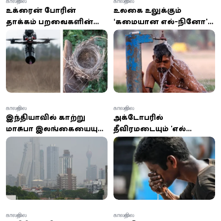
காலநிலை
காலநிலை
உக்ரைன் போரின்
உலகை உலுக்கும்
தாக்கம் பறவைகளின்
‘கடுமையான எல்-நினோ’
வாழ்விலும்: பைபர்-
ஆரம்பம்: வானிலை
ஆப்டிக் கேபிள்களால்
மாற்றம் அதிகரிக்கும்
மாறும் இயற்கை சூழல்
அபாய எச்சரிக்கை!
காலநிலை
காலநிலை
இந்தியாவில் காற்று
அக்டோபரில்
மாசுபாடு இலங்கையையும்
தீவிரமடையும் 'எல்
பாதிக்கிறது
நினோ' காலநிலை: நீர்
முகாமைத்துவத்தை
வலுப்படுத்த விசேட திட்டம்
அறிமுகம்!
காலநிலை
காலநிலை