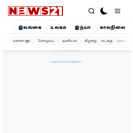
இலங்கை
உலகம்
இந்தியா
காலநிலை
இலங்கை
மக்கள் குரல்
கொழும்பு
அரசியல்
கிழக்கு
வடக்கு
மலையகம
- ADVERTISEMENT -
உலகம்
- ADVERTISEMENT -
இந்தியா
காலநிலை
விளையாட்டு
சினிமா
ஜோதிடம்