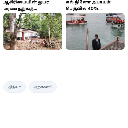
ஆசிரியையின் துயர
எல் நினோ அபாயம்:
மரணத்துக்கு
பெருவில் 40%
காரணமான
மாவட்டங்களில் அவசர
சட்டவிரோதக் கல்
நிலை பிரகடனம்
உடைப்பும் தித்வா
சூறாவளியும்!
தித்வா
சூறாவளி