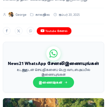
George
காலநிலை
டிசம்பர் 20, 2025
Youtube சேனல்
News21 WhatsApp சேனலில் இணையுங்கள்
உடனுக்குடன் செய்திகளைப் பெற வாட்ஸ்அப்பில்
இணையுங்கள்
இணையுங்கள்