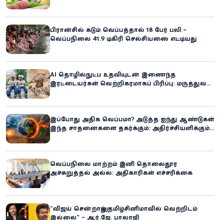
உரிமையாளராக்கலாம்!
பிரான்சில் கடும் வெப்பத்தால் 18 பேர் பலி –
வெப்பநிலை 41.9 டிகிரி செல்சியஸை எட்டியது
AI தொழில்நுட்ப உதவியுடன் இணைந்த
இரட்டையர்கள் வெற்றிகரமாகப் பிரிப்பு: மருத்துவ
உலகில் புதிய சாதனை
இப்போது அதிக வெப்பமா? அடுத்த ஐந்து ஆண்டுகள்
இந்த சாதனைகளை தகர்க்கும்: அதிர்ச்சியளிக்கும்
ஐ.நா.வின் எச்சரிக்கை
வெப்பநிலை மாற்றம் இனி தொலைதூர
அச்சுறுத்தல் அல்ல: அதிகாரிகள் எச்சரிக்கை
“விஜய் சென்றாலும் தமிழ்சினிமாவில் வெற்றிடம்
இல்லை” – ஆர்.ஜே. பாலாஜி