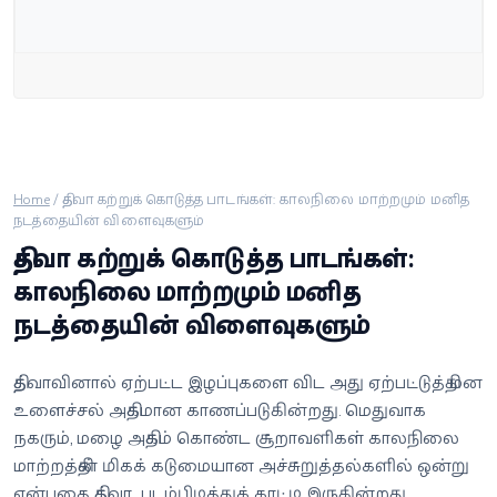
வீடியோ
வணிகம்
கட்டுரை
வெப்ஸ்டோரி
Home
/
தித்வா கற்றுக் கொடுத்த பாடங்கள்: காலநிலை மாற்றமும் மனித
நடத்தையின் விளைவுகளும்
தித்வா கற்றுக் கொடுத்த பாடங்கள்:
தமிழ்
காலநிலை மாற்றமும் மனித
நடத்தையின் விளைவுகளும்
தித்வாவினால் ஏற்பட்ட இழப்புகளை விட அது ஏற்பட்டுத்தி மன
உளைச்சல் அதிகமான காணப்படுகின்றது. மெதுவாக
நகரும், மழை அதிகம் கொண்ட சூறாவளிகள் காலநிலை
மாற்றத்தின் மிகக் கடுமையான அச்சுறுத்தல்களில் ஒன்று
என்பதை தித்வா படம்பிடித்துக் காட்டி இருகின்றது