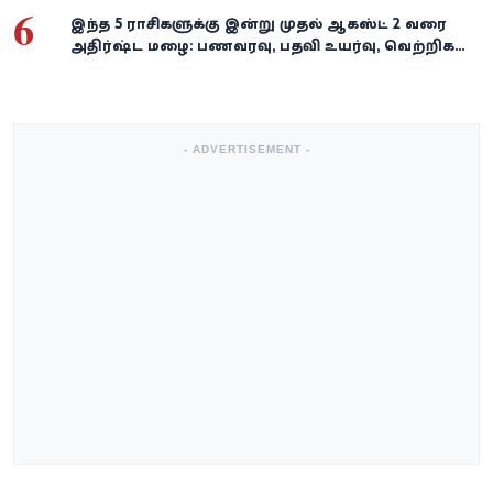
6
இந்த 5 ராசிகளுக்கு இன்று முதல் ஆகஸ்ட் 2 வரை
அதிர்ஷ்ட மழை: பணவரவு, பதவி உயர்வு, வெற்றிகள்
குவியும்!
- ADVERTISEMENT -