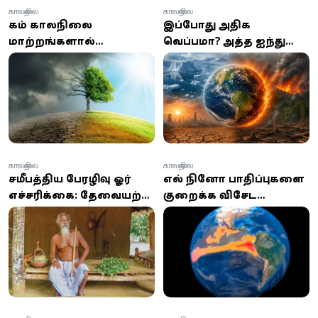
காலநிலை
காலநிலை
கடும் காலநிலை
இப்போது அதிக
மாற்றங்களால்
வெப்பமா? அடுத்த ஐந்து
பட்டினிகிடக்கும்
ஆண்டுகள் இந்த
குழந்தைகள்!
சாதனைகளை
தகர்க்கும்:
அதிர்ச்சியளிக்கும்
ஐ.நா.வின் எச்சரிக்கை
காலநிலை
காலநிலை
சமீபத்திய பேரழிவு ஓர்
எல் நினோ பாதிப்புகளை
எச்சரிக்கை: தேவையற்ற
குறைக்க விசேட
மனித செயல்களின்
அமைச்சரவை உபகுழு
விளைவு –
அமைக்க அனுமதி
ஆதிவாசிகளின் தலைவர்