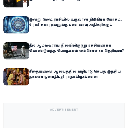
இன்று மேஷ ராசியில் உருவான திரிகிரக யோகம்..
6 ராசிக்காரர்களுக்கு பண வரவு அதிகரிக்கும்
நீல் ஆம்ஸ்ட்ராங் நிலவிலிருந்து ரகசியமாகக்
கொண்டுவந்த பொருட்கள் என்னென்ன தெரியுமா?
சீதையம்மன் ஆலயத்தில் வழிபாடு செய்த இந்திய
துணை ஜனாதிபதி ராதாகிருஷ்ணன்
- ADVERTISEMENT -