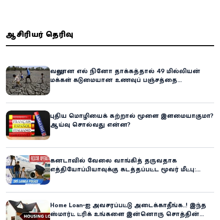
ஆசிரியர் தெரிவு
வலுவான எல் நினோ தாக்கத்தால் 49 மில்லியன்
மக்கள் கடுமையான உணவுப் பஞ்சத்தை
எதிர்கொள்ளும் அபாயம் - உலக உணவுத் திட்டம்
எச்சரிக்கை!
புதிய மொழியைக் கற்றால் மூளை இளமையாகுமா?
ஆய்வு சொல்வது என்ன?
கனடாவில் வேலை வாங்கித் தருவதாக
எத்தியோப்பியாவுக்கு கடத்தப்பட்ட மூவர் மீட்பு:
கிளிநொச்சி சந்தேகநபர் கைது!
Home Loan-ஐ அவசரப்பட்டு அடைக்காதீங்க..! இந்த
ஸ்மார்ட் ட்ரிக் உங்களை இன்னொரு சொத்தின்