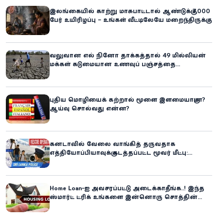
இலங்கையில் காற்று மாசுபாட்டால் ஆண்டுக்கு 7,000
பேர் உயிரிழப்பு – உங்கள் வீட்டிலேயே மறைந்திருக்கும்
ஆபத்து!
வலுவான எல் நினோ தாக்கத்தால் 49 மில்லியன்
மக்கள் கடுமையான உணவுப் பஞ்சத்தை
எதிர்கொள்ளும் அபாயம் - உலக உணவுத் திட்டம்
எச்சரிக்கை!
புதிய மொழியைக் கற்றால் மூளை இளமையாகுமா?
ஆய்வு சொல்வது என்ன?
கனடாவில் வேலை வாங்கித் தருவதாக
எத்தியோப்பியாவுக்கு கடத்தப்பட்ட மூவர் மீட்பு:
கிளிநொச்சி சந்தேகநபர் கைது!
Home Loan-ஐ அவசரப்பட்டு அடைக்காதீங்க..! இந்த
ஸ்மார்ட் ட்ரிக் உங்களை இன்னொரு சொத்தின்
உரிமையாளராக்கலாம்!