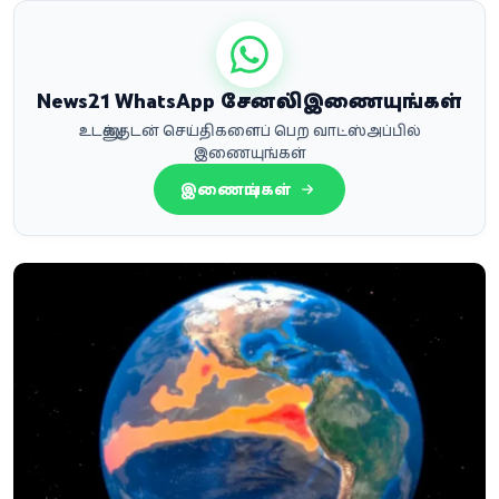
News21 WhatsApp சேனலில் இணையுங்கள்
உடனுக்குடன் செய்திகளைப் பெற வாட்ஸ்அப்பில்
இணையுங்கள்
இணையுங்கள்