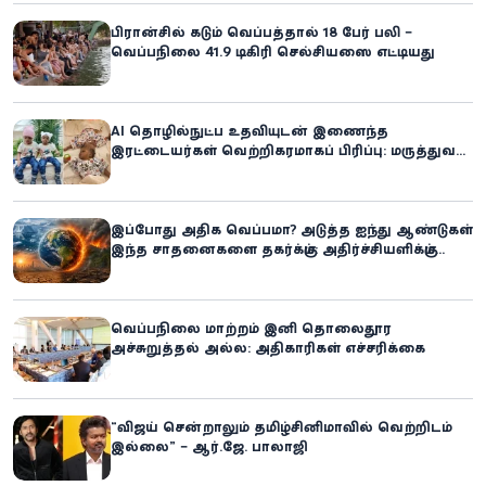
பிரான்சில் கடும் வெப்பத்தால் 18 பேர் பலி –
வெப்பநிலை 41.9 டிகிரி செல்சியஸை எட்டியது
AI தொழில்நுட்ப உதவியுடன் இணைந்த
இரட்டையர்கள் வெற்றிகரமாகப் பிரிப்பு: மருத்துவ
உலகில் புதிய சாதனை
இப்போது அதிக வெப்பமா? அடுத்த ஐந்து ஆண்டுகள்
இந்த சாதனைகளை தகர்க்கும்: அதிர்ச்சியளிக்கும்
ஐ.நா.வின் எச்சரிக்கை
வெப்பநிலை மாற்றம் இனி தொலைதூர
அச்சுறுத்தல் அல்ல: அதிகாரிகள் எச்சரிக்கை
“விஜய் சென்றாலும் தமிழ்சினிமாவில் வெற்றிடம்
இல்லை” – ஆர்.ஜே. பாலாஜி