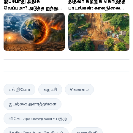
இப்போது அதிக
தித்வா கற்றுக் கொடுத்த
வெப்பமா? அடுத்த ஐந்து
பாடங்கள்: காலநிலை
ஆண்டுகள் இந்த
மாற்றமும் மனித
சாதனைகளை
நடத்தையின்
தகர்க்கும்:
விளைவுகளும்
அதிர்ச்சியளிக்கும்
ஐ.நா.வின் எச்சரிக்கை
எல் நினோ
வறட்சி
வெள்ளம்
இயற்கை அனர்த்தங்கள்
விசேட அமைச்சரவை உபகுழு