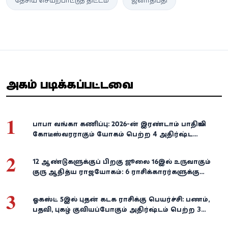
தேசிய செயற்பாட்டுத் திட்டம்
ஜனாதிபதி
அதிகம் படிக்கப்பட்டவை
1
பாபா வங்கா கணிப்பு: 2026-ன் இரண்டாம் பாதியில்
கோடீஸ்வரராகும் யோகம் பெற்ற 4 அதிர்ஷ்ட
ராசிகள்!
2
12 ஆண்டுகளுக்குப் பிறகு ஜூலை 16இல் உருவாகும்
குரு ஆதித்ய ராஜயோகம்: 6 ராசிக்காரர்களுக்கு
பணம், வெற்றி குவியுமாம்!
3
ஓகஸ்ட் 5இல் புதன் கடக ராசிக்கு பெயர்ச்சி: பணம்,
பதவி, புகழ் குவியப்போகும் அதிர்ஷ்டம் பெற்ற 3
ராசிகள்!