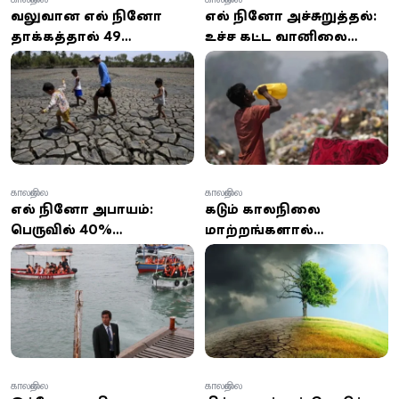
வலுவான எல் நினோ
எல் நினோ அச்சுறுத்தல்:
தாக்கத்தால் 49
உச்ச கட்ட வானிலை
மில்லியன் மக்கள்
மாற்றத்திற்குத்
கடுமையான உணவுப்
தயாராகுமாறு ஐ.நா.
பஞ்சத்தை
எச்சரிக்கை
எதிர்கொள்ளும் அபாயம் -
உலக உணவுத் திட்டம்
எச்சரிக்கை!
காலநிலை
காலநிலை
எல் நினோ அபாயம்:
கடும் காலநிலை
பெருவில் 40%
மாற்றங்களால்
மாவட்டங்களில் அவசர
பட்டினிகிடக்கும்
நிலை பிரகடனம்
குழந்தைகள்!
காலநிலை
காலநிலை