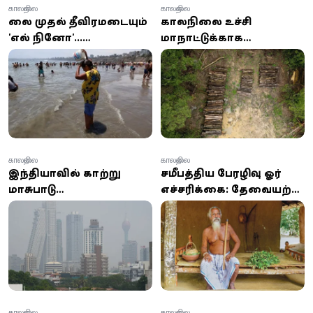
காலநிலை
காலநிலை
ஜூலை முதல் தீவிரமடையும்
காலநிலை உச்சி
'எல் நினோ'...
மாநாட்டுக்காக
இலங்கையில் வெப்பம்,
அழிக்கப்பட்ட அமேசான்
வறட்சி அதிகரிக்கும்
காடுகள்
அபாயம்!
காலநிலை
காலநிலை
இந்தியாவில் காற்று
சமீபத்திய பேரழிவு ஓர்
மாசுபாடு
எச்சரிக்கை: தேவையற்ற
இலங்கையையும்
மனித செயல்களின்
பாதிக்கிறது
விளைவு –
ஆதிவாசிகளின் தலைவர்
காலநிலை
காலநிலை