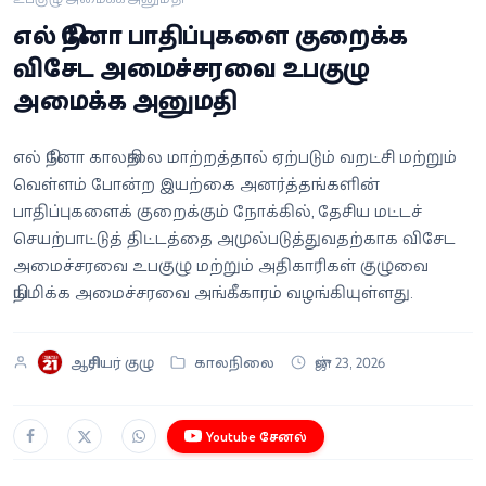
வீடியோ
எல் நினோ பாதிப்புகளை குறைக்க
விசேட அமைச்சரவை உபகுழு
வணிகம்
அமைக்க அனுமதி
கட்டுரை
எல் நினோ காலநிலை மாற்றத்தால் ஏற்படும் வறட்சி மற்றும்
வெள்ளம் போன்ற இயற்கை அனர்த்தங்களின்
வெப்ஸ்டோரி
பாதிப்புகளைக் குறைக்கும் நோக்கில், தேசிய மட்டச்
செயற்பாட்டுத் திட்டத்தை அமுல்படுத்துவதற்காக விசேட
தமிழ்
அமைச்சரவை உபகுழு மற்றும் அதிகாரிகள் குழுவை
நியமிக்க அமைச்சரவை அங்கீகாரம் வழங்கியுள்ளது.
ஆசிரியர் குழு
காலநிலை
ஜுன் 23, 2026
Youtube சேனல்