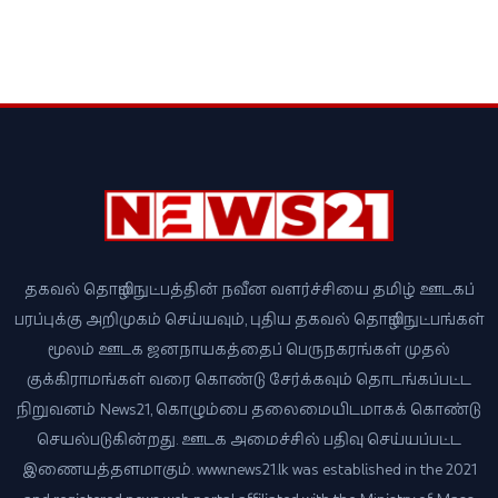
தகவல் தொழில்நுட்பத்தின் நவீன வளர்ச்சியை தமிழ் ஊடகப்
பரப்புக்கு அறிமுகம் செய்யவும், புதிய தகவல் தொழில்நுட்பங்கள்
மூலம் ஊடக ஜனநாயகத்தைப் பெருநகரங்கள் முதல்
குக்கிராமங்கள் வரை கொண்டு சேர்க்கவும் தொடங்கப்பட்ட
நிறுவனம் News21, கொழும்பை தலைமையிடமாகக் கொண்டு
செயல்படுகின்றது. ஊடக அமைச்சில் பதிவு செய்யப்பட்ட
இணையத்தளமாகும். www.news21.lk was established in the 2021