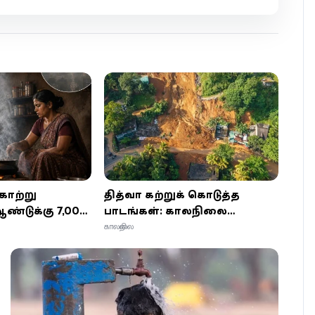
காற்று
தித்வா கற்றுக் கொடுத்த
ஆண்டுக்கு 7,000
பாடங்கள்: காலநிலை
– உங்கள்
மாற்றமும் மனித நடத்தையின்
காலநிலை
ைந்திருக்கும்
விளைவுகளும்