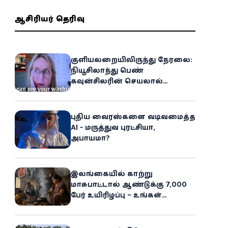
ஆசிரியர் தெரிவு
குளியலறையிலிருந்து நேரலை:
நியூசிலாந்து பெண்
கவுன்சிலரின் செயலால்
இணையத்தில் பரபரப்பு!
புதிய வைரஸ்களை வடிவமைத்த
AI - மருத்துவ புரட்சியா,
அபாயமா?
இலங்கையில் காற்று
மாசுபாட்டால் ஆண்டுக்கு 7,000
பேர் உயிரிழப்பு – உங்கள்
வீட்டிலேயே மறைந்திருக்கும்
ஆபத்து!