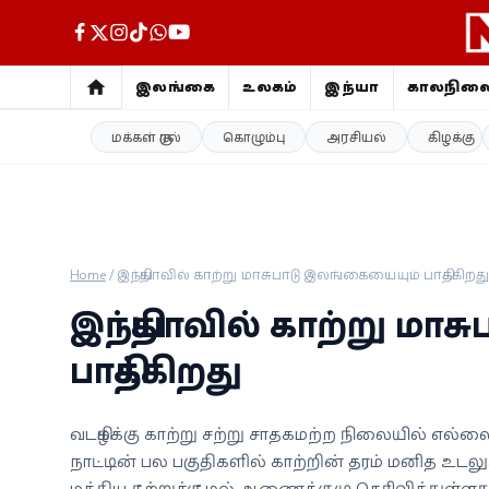
இலங்கை
உலகம்
இந்தியா
காலநில
மக்கள் குரல்
கொழும்பு
அரசியல்
கிழக்கு
இலங்கை
உலகம்
இந்தியா
Home
/
இந்தியாவில் காற்று மாசுபாடு இலங்கையையும் பாதிக்கிறத
காலநிலை
இந்தியாவில் காற்று மா
விளையாட்டு
பாதிக்கிறது
சினிமா
வடகிழக்கு காற்று சற்று சாதகமற்ற நிலையில் எல
நாட்டின் பல பகுதிகளில் காற்றின் தரம் மனித உடல
ஜோதிடம்
மத்திய சுற்றுச்சூழல் ஆணைக்குழு தெரிவித்துள்ளது