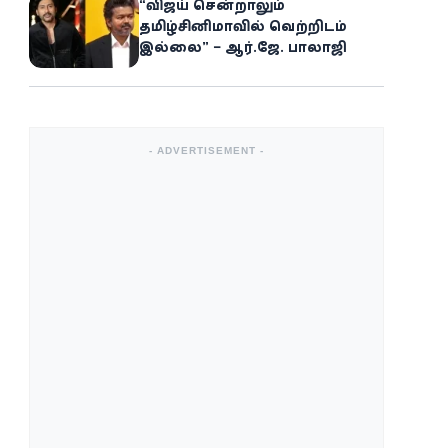
“விஜய் சென்றாலும்
தமிழ்சினிமாவில் வெற்றிடம்
இல்லை” – ஆர்.ஜே. பாலாஜி
- ADVERTISEMENT -