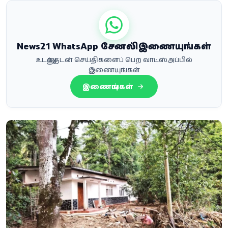
News21 WhatsApp சேனலில் இணையுங்கள்
உடனுக்குடன் செய்திகளைப் பெற வாட்ஸ்அப்பில்
இணையுங்கள்
இணையுங்கள்