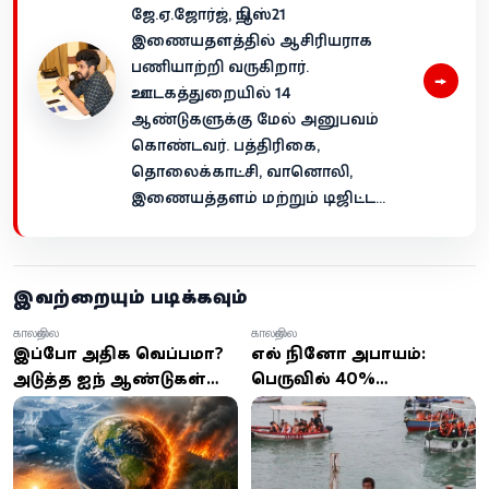
ஜே.ஏ.ஜோர்ஜ், நியூஸ்21
இணையதளத்தில் ஆசிரியராக
பணியாற்றி வருகிறார்.
→
ஊடகத்துறையில் 14
ஆண்டுகளுக்கு மேல் அனுபவம்
கொண்டவர். பத்திரிகை,
தொலைக்காட்சி, வானொலி,
இணையத்தளம் மற்றும் டிஜிட்ட...
இவற்றையும் படிக்கவும்
காலநிலை
காலநிலை
இப்போது அதிக வெப்பமா?
எல் நினோ அபாயம்:
அடுத்த ஐந்து ஆண்டுகள்
பெருவில் 40%
இந்த சாதனைகளை
மாவட்டங்களில் அவசர
தகர்க்கும்:
நிலை பிரகடனம்
அதிர்ச்சியளிக்கும்
ஐ.நா.வின் எச்சரிக்கை