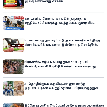
ஆய்வு சொல்வது என்ன?
கனடாவில் வேலை வாங்கித் தருவதாக
எத்தியோப்பியாவுக்கு கடத்தப்பட்ட மூவர் மீட்பு:
கிளிநொச்சி சந்தேகநபர் கைது!
Home Loan-ஐ அவசரப்பட்டு அடைக்காதீங்க..! இந்த
ஸ்மார்ட் ட்ரிக் உங்களை இன்னொரு சொத்தின்
உரிமையாளராக்கலாம்!
பிரான்சில் கடும் வெப்பத்தால் 18 பேர் பலி –
வெப்பநிலை 41.9 டிகிரி செல்சியஸை எட்டியது
AI தொழில்நுட்ப உதவியுடன் இணைந்த
இரட்டையர்கள் வெற்றிகரமாகப் பிரிப்பு: மருத்துவ
உலகில் புதிய சாதனை
இப்போது அதிக வெப்பமா? அடுத்த ஐந்து ஆண்டுகள்