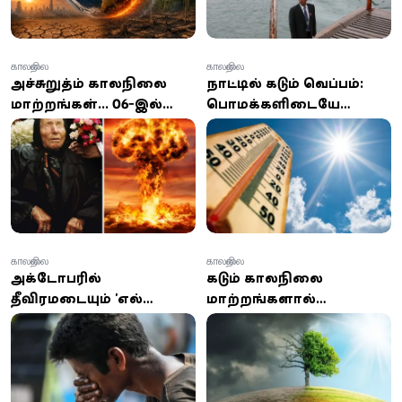
காலநிலை
காலநிலை
அச்சுறுத்தும் காலநிலை
நாட்டில் கடும் வெப்பம்:
மாற்றங்கள்... 2026-இல்
பொதுமக்களிடையே
பூமிக்கு பேரழிவா? அதிர
மனக்குழப்பம் அல்லது
வைக்கும் பாபா
உளவியல் ரீதியான
வங்காவின் கணிப்புகள்!
பாதிப்புகள் ஏற்படக்கூடும்!
காலநிலை
காலநிலை
அக்டோபரில்
கடும் காலநிலை
தீவிரமடையும் 'எல்
மாற்றங்களால்
நினோ' காலநிலை: நீர்
பட்டினிகிடக்கும்
முகாமைத்துவத்தை
குழந்தைகள்!
வலுப்படுத்த விசேட
திட்டம் அறிமுகம்!