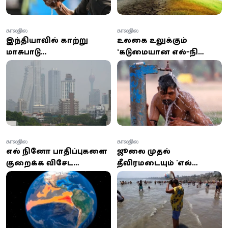
காலநிலை
காலநிலை
இந்தியாவில் காற்று
உலகை உலுக்கும்
மாசுபாடு
‘கடுமையான எல்-நினோ’
இலங்கையையும்
ஆரம்பம்: வானிலை
பாதிக்கிறது
மாற்றம் அதிகரிக்கும்
அபாய எச்சரிக்கை!
காலநிலை
காலநிலை
எல் நினோ பாதிப்புகளை
ஜூலை முதல்
குறைக்க விசேட
தீவிரமடையும் 'எல்
அமைச்சரவை உபகுழு
நினோ'... இலங்கையில்
அமைக்க அனுமதி
வெப்பம், வறட்சி
அதிகரிக்கும் அபாயம்!