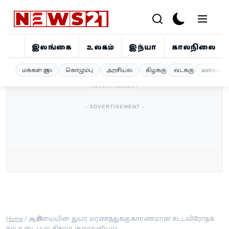
இலங்கை
உலகம்
இந்தியா
காலநிலை
இலங்கை
மக்கள் குரல்
கொழும்பு
அரசியல்
கிழக்கு
வடக்கு
மலையகம
- ADVERTISEMENT -
உலகம்
- ADVERTISEMENT -
இந்தியா
காலநிலை
விளையாட்டு
சினிமா
ஜோதிடம்
Home
/
ஆசிரியையின் துயர மரணத்துக்கு காரணமான சட்டவிரோதக்
கல் உடைப்பும் தித்வா சூறாவளியும்!