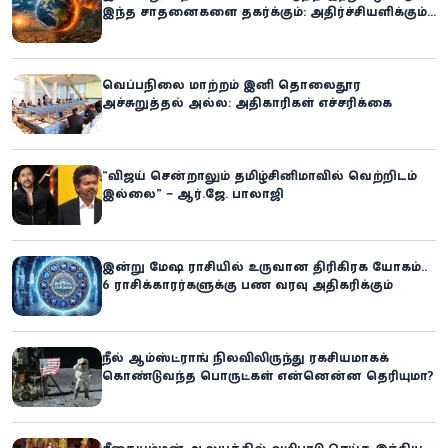
இந்த சாதனைகளை தகர்க்கும்: அதிர்ச்சியளிக்கும்
ஐ.நா.வின் எச்சரிக்கை
வெப்பநிலை மாற்றம் இனி தொலைதூர
அச்சுறுத்தல் அல்ல: அதிகாரிகள் எச்சரிக்கை
“விஜய் சென்றாலும் தமிழ்சினிமாவில் வெற்றிடம்
இல்லை” – ஆர்.ஜே. பாலாஜி
இன்று மேஷ ராசியில் உருவான திரிகிரக யோகம்..
6 ராசிக்காரர்களுக்கு பண வரவு அதிகரிக்கும்
நீல் ஆம்ஸ்ட்ராங் நிலவிலிருந்து ரகசியமாகக்
கொண்டுவந்த பொருட்கள் என்னென்ன தெரியுமா?