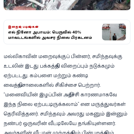
இதையும் படியுங்கள்
எல் நினோ அபாயம்: பெருவில் 40%
மாவட்டங்களில் அவசர நிலை பிரகடனம்
மல்லிகாவின் மறைவுக்குப் பின்னர், சமிந்தவுக்கு
உடலின் இடது பக்கத்தில் விறைப்பும் நடுக்கமும்
ஏற்பட்டது. கம்பளை மற்றும் கண்டி
வைத்தியசாலைகளில் சிகிச்சை பெற்றார்.
“மனைவியின் இழப்பின் அதிர்ச்சி காரணமாகவே
இந்த நிலை ஏற்பட்டிருக்கலாம்” என மருத்துவர்கள்
தெரிவித்தனர். சமிந்தவும் அவரது மகனும் இன்னும்
நண்பர் ஒருவரின் வீட்டிலேயே தங்கியுள்ளனர்.
அவர்களின் வீட்டின் முற்றத்திலும் பின்புறத்திலும்