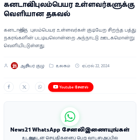
கனடாவில் புலம்பெயர உள்ளவர்களுக்கு
வீடியோ
வெளியான தகவல்
வணிகம்
கனடாவிற்கு புலம்பெயர உள்ளவர்கள் குடியேற சிறந்த பத்து
நகரங்களின் பட்டியலொன்றை அந்நாட்டு ஊடகமொன்று
கட்டுரை
வெளியிட்டுள்ளது.
வெப்ஸ்டோரி
ஆசிரியர் குழு
உலகம்
ஏப்ரல் 22, 2024
தமிழ்
Youtube சேனல்
News21 WhatsApp சேனலில் இணையுங்கள்
உடனுக்குடன் செய்திகளைப் பெற வாட்ஸ்அப்பில்