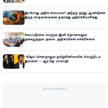
இப்போது அதிக வெப்பமா? அடுத்த ஐந்து ஆண்டுகள்
இந்த சாதனைகளை தகர்க்கும்: அதிர்ச்சியளிக்கும்
ஐ.நா.வின் எச்சரிக்கை
வெப்பநிலை மாற்றம் இனி தொலைதூர
அச்சுறுத்தல் அல்ல: அதிகாரிகள் எச்சரிக்கை
“விஜய் சென்றாலும் தமிழ்சினிமாவில் வெற்றிடம்
இல்லை” – ஆர்.ஜே. பாலாஜி
- ADVERTISEMENT -