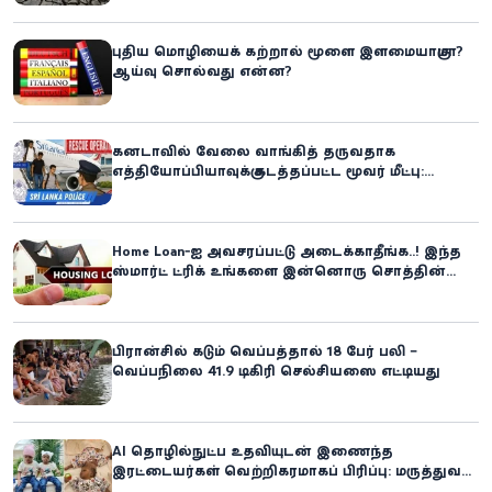
எச்சரிக்கை!
புதிய மொழியைக் கற்றால் மூளை இளமையாகுமா?
ஆய்வு சொல்வது என்ன?
கனடாவில் வேலை வாங்கித் தருவதாக
எத்தியோப்பியாவுக்கு கடத்தப்பட்ட மூவர் மீட்பு:
கிளிநொச்சி சந்தேகநபர் கைது!
Home Loan-ஐ அவசரப்பட்டு அடைக்காதீங்க..! இந்த
ஸ்மார்ட் ட்ரிக் உங்களை இன்னொரு சொத்தின்
உரிமையாளராக்கலாம்!
பிரான்சில் கடும் வெப்பத்தால் 18 பேர் பலி –
வெப்பநிலை 41.9 டிகிரி செல்சியஸை எட்டியது
AI தொழில்நுட்ப உதவியுடன் இணைந்த
இரட்டையர்கள் வெற்றிகரமாகப் பிரிப்பு: மருத்துவ
உலகில் புதிய சாதனை