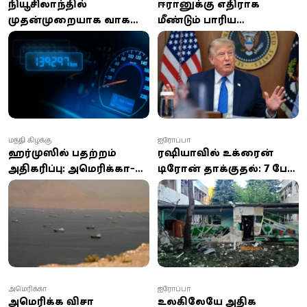
நியூசிலாந்தில்
ஈரானுக்கு எதிராக
முதன்முறையாக வாகன
மீண்டும் பாரிய
ஓடோமீட்டர் மோசடி:
தாக்குதல்களை நடத்த
இலங்கையரால்
டிரம்ப் திட்டம்:
நடத்தப்படும்
இராணுவத்துக்கு உத்தரவு
நிறுவனத்துக்கு
வழங்கியதாக தகவல்!
தண்டனை
மத்திய கிழக்கு
ஐரோப்பா
ஹர்முஸில் பதற்றம்
ரஷியாவில் உக்ரைன்
அதிகரிப்பு: அமெரிக்கா-
டிரோன் தாக்குதல்: 7 பேர்
ஈரான் மோதல் தீவிரம் -
உயிரிழப்பு, 50-க்கும்
80 இலக்குகளை
மேற்பட்டோர் காயம்
குறிவைத்து பதிலடி
தாக்குதல்
அமெரிக்கா
ஐரோப்பா
அமெரிக்க விசா
உலகிலேயே அதிக