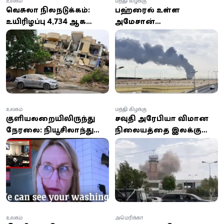
உலகம்
மத்திய கிழக்கு
வெனிசுலா நிலநடுக்கம்:
பஹ்ரைனில் உள்ள
உயிரிழப்பு 4,734 ஆக
அமேசான்
உயர்வு;
தரவுத்தளத்தின் மீது
ஆயிரக்கணக்கானோர்
ஏவுகணைத் தாக்குதல்:
இன்னும் பாதிப்பு
ஈரானின் இஸ்லாமிய
புரட்சிகர காவல்படை
உரிமை கோரல்
உலகம்
மத்திய கிழக்கு
குளியலறையிலிருந்து
சவுதி அரேபியா விமான
நேரலை: நியூசிலாந்து
நிலையத்தை இலக்கு
பெண் கவுன்சிலரின்
வைத்து ஏவுகணை
செயலால் இணையத்தில்
மற்றும் ட்ரோன்
பரபரப்பு!
தாக்குதல்கள்!
உலகம்
அமெரிக்கா