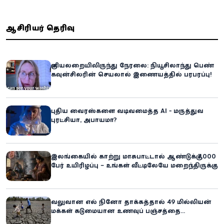
ஆசிரியர் தெரிவு
குளியலறையிலிருந்து நேரலை: நியூசிலாந்து பெண்
கவுன்சிலரின் செயலால் இணையத்தில் பரபரப்பு!
புதிய வைரஸ்களை வடிவமைத்த AI - மருத்துவ
புரட்சியா, அபாயமா?
இலங்கையில் காற்று மாசுபாட்டால் ஆண்டுக்கு 7,000
பேர் உயிரிழப்பு – உங்கள் வீட்டிலேயே மறைந்திருக்கும்
ஆபத்து!
வலுவான எல் நினோ தாக்கத்தால் 49 மில்லியன்
மக்கள் கடுமையான உணவுப் பஞ்சத்தை
எதிர்கொள்ளும் அபாயம் - உலக உணவுத் திட்டம்