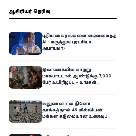
ஆசிரியர் தெரிவு
புதிய வைரஸ்களை வடிவமைத்த
AI - மருத்துவ புரட்சியா,
அபாயமா?
இலங்கையில் காற்று
மாசுபாட்டால் ஆண்டுக்கு 7,000
பேர் உயிரிழப்பு – உங்கள்
வீட்டிலேயே மறைந்திருக்கும்
ஆபத்து!
வலுவான எல் நினோ
தாக்கத்தால் 49 மில்லியன்
மக்கள் கடுமையான உணவுப்
பஞ்சத்தை எதிர்கொள்ளும்
அபாயம் - உலக உணவுத் திட்டம்
எச்சரிக்கை!