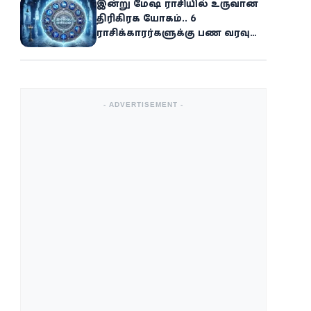
இன்று மேஷ ராசியில் உருவான
திரிகிரக யோகம்.. 6
ராசிக்காரர்களுக்கு பண வரவு
அதிகரிக்கும்
- ADVERTISEMENT -