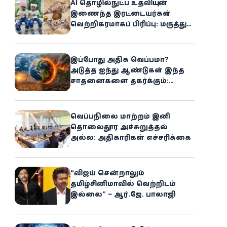
AI தொழில்நுட்ப உதவியுடன்
இணைந்த இரட்டையர்கள்
வெற்றிகரமாகப் பிரிப்பு: மருத்துவ
உலகில் புதிய சாதனை
இப்போது அதிக வெப்பமா?
அடுத்த ஐந்து ஆண்டுகள் இந்த
சாதனைகளை தகர்க்கும்:
அதிர்ச்சியளிக்கும் ஐ.நா.வின்
எச்சரிக்கை
வெப்பநிலை மாற்றம் இனி
தொலைதூர அச்சுறுத்தல்
அல்ல: அதிகாரிகள் எச்சரிக்கை
“விஜய் சென்றாலும்
தமிழ்சினிமாவில் வெற்றிடம்
இல்லை” – ஆர்.ஜே. பாலாஜி