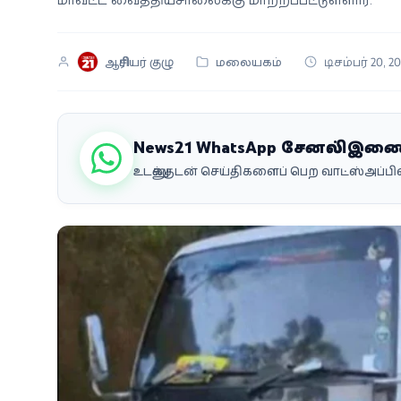
வீடியோ
ஆசிரியர் குழு
மலையகம்
டிசம்பர் 20, 2
வணிகம்
கட்டுரை
News21 WhatsApp சேனலில் இண
வெப்ஸ்டோரி
உடனுக்குடன் செய்திகளைப் பெற வாட்ஸ்அப்
தமிழ்