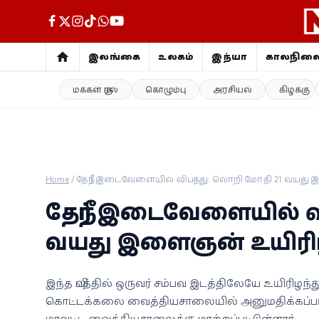
இலங்கை
உலகம்
இந்தியா
காலநில
மக்கள் குரல்
கொழும்பு
அரசியல்
கிழக்கு
இலங்கை
உலகம்
இந்தியா
Home
/
தேநீர் இடைவேளையில் விபத்து: லொறி மோதி 21 வயது 
காலநிலை
தேநீர் இடைவேளையில் வ
விளையாட்டு
வயது இளைஞன் உயிரிழ
சினிமா
இந்த விபத்தில் ஒருவர் சம்பவ இடத்திலேயே உயிரிழ
கொட்டக்கலை வைத்தியசாலையில் அனுமதிக்கப்பட்ட
ஜோதிடம்
மாவட்ட வைத்தியசாலைக்கு மாற்றப்பட்டுள்ளார்.