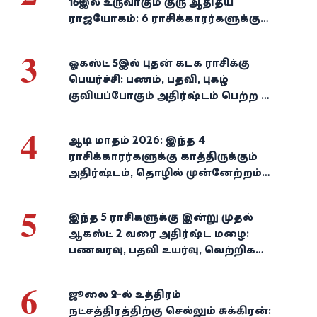
16இல் உருவாகும் குரு ஆதித்ய
ராஜயோகம்: 6 ராசிக்காரர்களுக்கு
பணம், வெற்றி குவியுமாம்!
3
ஓகஸ்ட் 5இல் புதன் கடக ராசிக்கு
பெயர்ச்சி: பணம், பதவி, புகழ்
குவியப்போகும் அதிர்ஷ்டம் பெற்ற 3
ராசிகள்!
4
ஆடி மாதம் 2026: இந்த 4
ராசிக்காரர்களுக்கு காத்திருக்கும்
அதிர்ஷ்டம், தொழில் முன்னேற்றம்,
நிதி வளர்ச்சி!
5
இந்த 5 ராசிகளுக்கு இன்று முதல்
ஆகஸ்ட் 2 வரை அதிர்ஷ்ட மழை:
பணவரவு, பதவி உயர்வு, வெற்றிகள்
குவியும்!
6
ஜூலை 29-ல் உத்திரம்
நட்சத்திரத்திற்கு செல்லும் சுக்கிரன்: