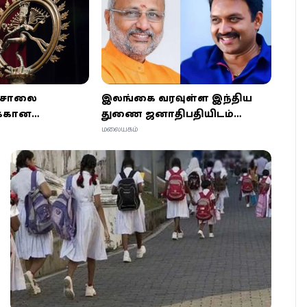
டசாலை
இலங்கை வரவுள்ள இந்திய
்கான
துணை ஜனாதிபதியிடம்
 முற்றோதல்”
இ.தொ.கா முன்வைக்கவுள்ள
மலையகம்
கோரிக்கைகள்!