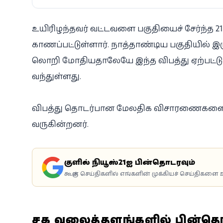
உயிரிழந்தவர் வட்டவளை பகுதியைச் சேர்ந
காணப்பட்டுள்ளார். நாத்தாண்டிய பகுதியில் இரு
லொறி மோதியதாலேயே இந்த விபத்து ஏற்பட்
வந்துள்ளது.
விபத்து தொடர்பான மேலதிக விசாரணைகளை ப
வருகின்றனர்.
கூகுளில் நியூஸ்21ஐ பின்தொடரவும்
கூகுள் செய்திகளில் எங்களின் முக்கியச் செய்திகளை உ
சமூக வலைத்தளங்களில் பின்த