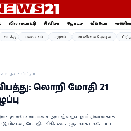
ை
விளையாட்டு
சினிமா
ஜோதிடம்
வீடியோ
வணிகம
வடக்கு
மலையகம்
சமூகம்
வானிலை & சூழல்
பிரி
இளைஞன் உயிரிழப்பு
ிபத்து: லொறி மோதி 21
ப்பு
ந்துள்ளதாகவும், காயமடைந்த மற்றைய நபர், முன்னதாக
ு, பின்னர் மேலதிக சிகிச்சைகளுக்காக டிக்கோயா