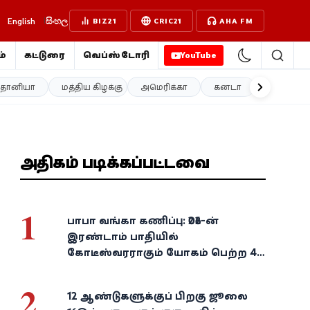
English
සිංහල
BIZ21
CRIC21
AHA FM
்
கட்டுரை
வெப்ஸ்டோரி
YouTube
த்தானியா
மத்திய கிழக்கு
அமெரிக்கா
கனடா
ஐரோப்பா
அதிகம் படிக்கப்பட்டவை
1
பாபா வங்கா கணிப்பு: 2026-ன்
இரண்டாம் பாதியில்
கோடீஸ்வரராகும் யோகம் பெற்ற 4
அதிர்ஷ்ட ராசிகள்!
2
12 ஆண்டுகளுக்குப் பிறகு ஜூலை