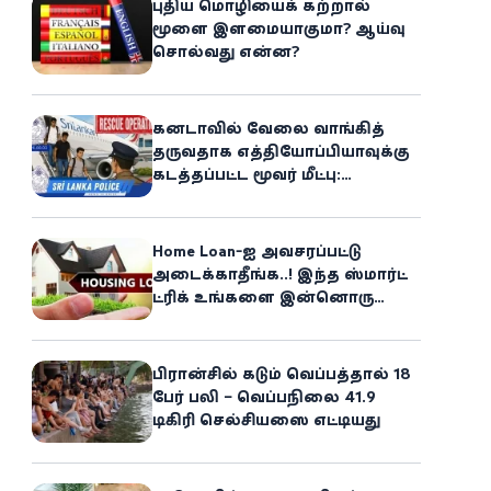
புதிய மொழியைக் கற்றால்
மூளை இளமையாகுமா? ஆய்வு
சொல்வது என்ன?
கனடாவில் வேலை வாங்கித்
தருவதாக எத்தியோப்பியாவுக்கு
கடத்தப்பட்ட மூவர் மீட்பு:
கிளிநொச்சி சந்தேகநபர் கைது!
Home Loan-ஐ அவசரப்பட்டு
அடைக்காதீங்க..! இந்த ஸ்மார்ட்
ட்ரிக் உங்களை இன்னொரு
சொத்தின்
உரிமையாளராக்கலாம்!
பிரான்சில் கடும் வெப்பத்தால் 18
பேர் பலி – வெப்பநிலை 41.9
டிகிரி செல்சியஸை எட்டியது