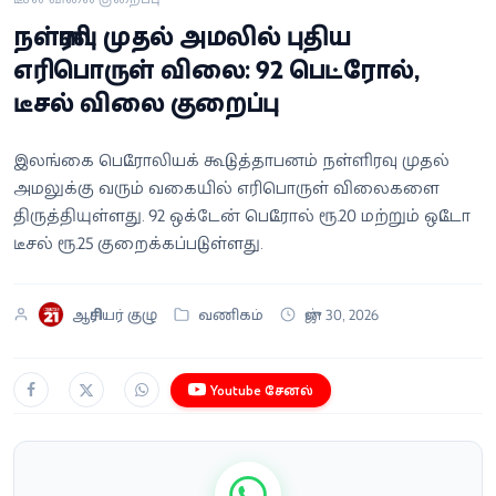
வீடியோ
நள்ளிரவு முதல் அமலில் புதிய
எரிபொருள் விலை: 92 பெட்ரோல்,
வணிகம்
டீசல் விலை குறைப்பு
கட்டுரை
இலங்கை பெட்ரோலியக் கூட்டுத்தாபனம் நள்ளிரவு முதல்
அமலுக்கு வரும் வகையில் எரிபொருள் விலைகளை
வெப்ஸ்டோரி
திருத்தியுள்ளது. 92 ஒக்டேன் பெட்ரோல் ரூ.20 மற்றும் ஒட்டோ
டீசல் ரூ.25 குறைக்கப்பட்டுள்ளது.
தமிழ்
ஆசிரியர் குழு
வணிகம்
ஜுன் 30, 2026
Youtube சேனல்