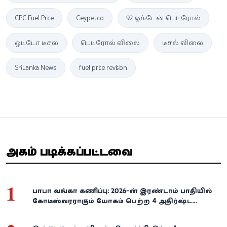
CPC Fuel Price
Ceypetco
92 ஒக்டேன் பெட்ரோல்
ஒட்டோ டீசல்
பெட்ரோல் விலை
டீசல் விலை
Sri Lanka News
fuel price revision
அதிகம் படிக்கப்பட்டவை
1
பாபா வங்கா கணிப்பு: 2026-ன் இரண்டாம் பாதியில்
கோடீஸ்வரராகும் யோகம் பெற்ற 4 அதிர்ஷ்ட
ராசிகள்!