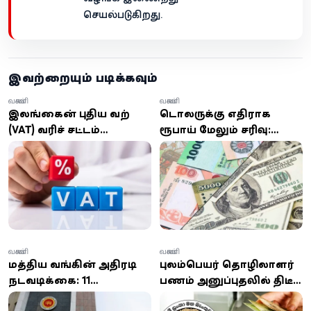
செயல்படுகிறது.
இவற்றையும் படிக்கவும்
வணிகம்
வணிகம்
இலங்கையின் புதிய வற்
டொலருக்கு எதிராக
(VAT) வரிச் சட்டம்
ரூபாய் மேலும் சரிவு:
நடைமுறைக்கு வந்தது:
இன்று ஏற்பட்ட மாற்றம்!
வரம்பு மற்றும் டிஜிட்டல்
சேவைகளில்
மாற்றங்கள்!
வணிகம்
வணிகம்
மத்திய வங்கியின் அதிரடி
புலம்பெயர் தொழிலாளர்
நடவடிக்கை: 11
பணம் அனுப்புதலில் திடீர்
நிறுவனங்களுக்கு ரூ.
சரிவு: ஜூன் மாதத்தில் 152