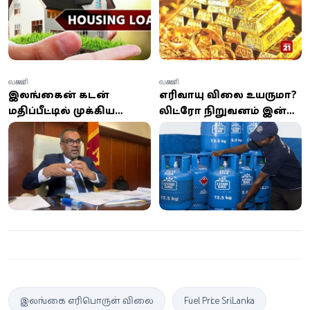
உரிமையாளராக்கலாம்!
வணிகம்
வணிகம்
இலங்கையின் கடன்
எரிவாயு விலை உயருமா?
மதிப்பீட்டில் முக்கிய
லிட்ரோ நிறுவனம் இன்று
முன்னேற்றம்...
முக்கிய தீர்மானம்
அரசாங்கம் கூறும்
வெற்றிக் காரணம்
என்ன?
இலங்கை எரிபொருள் விலை
Fuel Price Sri Lanka