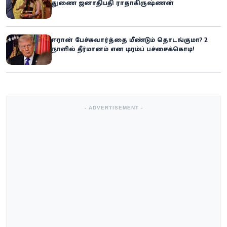
துணை ஜனாதிபதி ராதாகிருஷ்ணன்
ஈரான் பேச்சுவார்த்தை மீண்டும் தொடங்குமா? 2
நாளில் தீர்மானம் என டிரம்ப் பச்சைக்கொடி!
- ADVERTISEMENT -