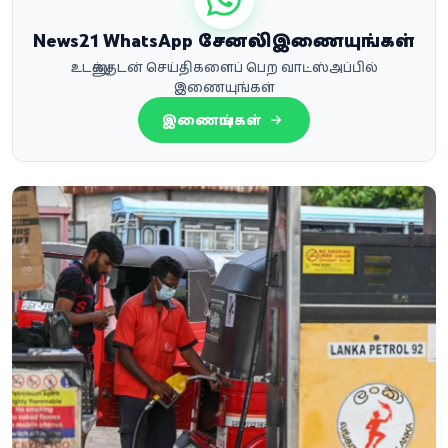
News21 WhatsApp சேனலில் இணையுங்கள்
உடனுக்குடன் செய்திகளைப் பெற வாட்ஸ்அப்பில்
இணையுங்கள்
இணையுங்கள்