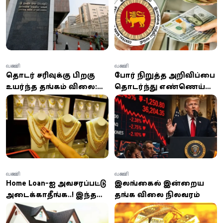
14.6 மில்லியன் அபராதம்!
மில்லியன் டொலர்
குறைவு!
வணிகம்
வணிகம்
தொடர் சரிவுக்கு பிறகு
போர் நிறுத்த அறிவிப்பை
உயர்ந்த தங்கம் விலை:
தொடர்ந்து எண்ணெய்
இன்றைய நிலவரம்
விலைகள் தொடர்ந்து
இதோ!
சரிவு
வணிகம்
வணிகம்
Home Loan-ஐ அவசரப்பட்டு
இலங்கையில் இன்றைய
அடைக்காதீங்க..! இந்த
தங்க விலை நிலவரம்
ஸ்மார்ட் ட்ரிக் உங்களை
இன்னொரு சொத்தின்