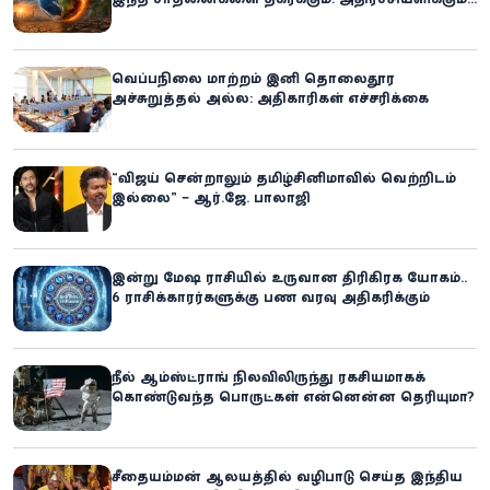
ஐ.நா.வின் எச்சரிக்கை
வெப்பநிலை மாற்றம் இனி தொலைதூர
அச்சுறுத்தல் அல்ல: அதிகாரிகள் எச்சரிக்கை
“விஜய் சென்றாலும் தமிழ்சினிமாவில் வெற்றிடம்
இல்லை” – ஆர்.ஜே. பாலாஜி
இன்று மேஷ ராசியில் உருவான திரிகிரக யோகம்..
6 ராசிக்காரர்களுக்கு பண வரவு அதிகரிக்கும்
நீல் ஆம்ஸ்ட்ராங் நிலவிலிருந்து ரகசியமாகக்
கொண்டுவந்த பொருட்கள் என்னென்ன தெரியுமா?
சீதையம்மன் ஆலயத்தில் வழிபாடு செய்த இந்திய