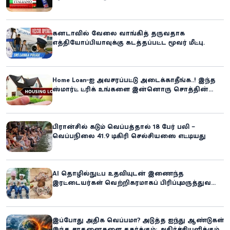
கனடாவில் வேலை வாங்கித் தருவதாக
எத்தியோப்பியாவுக்கு கடத்தப்பட்ட மூவர் மீட்பு:
கிளிநொச்சி சந்தேகநபர் கைது!
Home Loan-ஐ அவசரப்பட்டு அடைக்காதீங்க..! இந்த
ஸ்மார்ட் ட்ரிக் உங்களை இன்னொரு சொத்தின்
உரிமையாளராக்கலாம்!
பிரான்சில் கடும் வெப்பத்தால் 18 பேர் பலி –
வெப்பநிலை 41.9 டிகிரி செல்சியஸை எட்டியது
AI தொழில்நுட்ப உதவியுடன் இணைந்த
இரட்டையர்கள் வெற்றிகரமாகப் பிரிப்பு: மருத்துவ
உலகில் புதிய சாதனை
இப்போது அதிக வெப்பமா? அடுத்த ஐந்து ஆண்டுகள்
இந்த சாதனைகளை தகர்க்கும்: அதிர்ச்சியளிக்கும்