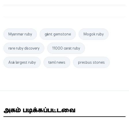
Myanmar ruby
giant gemstone
Mogok ruby
rare ruby discovery
11000 carat ruby
Asia largest ruby
tamil news
precious stones
அதிகம் படிக்கப்பட்டவை