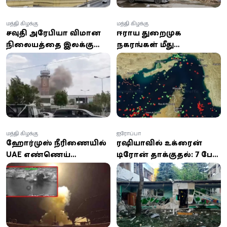
மத்திய கிழக்கு
மத்திய கிழக்கு
சவுதி அரேபியா விமான
ஈரானிய துறைமுக
நிலையத்தை இலக்கு
நகரங்கள் மீது
வைத்து ஏவுகணை
அமெரிக்கா குண்டுவீச்சு;
மற்றும் ட்ரோன்
ஹார்முஸ் நீரிணையை
தாக்குதல்கள்!
மீண்டும் மூடியது ஈரான்!
மத்திய கிழக்கு
ஐரோப்பா
ஹோர்முஸ் நீரிணையில்
ரஷியாவில் உக்ரைன்
UAE எண்ணெய்
டிரோன் தாக்குதல்: 7 பேர்
கப்பல்கள் மீது ஈரான்
உயிரிழப்பு, 50-க்கும்
ஏவுகணைத் தாக்குதல்:
மேற்பட்டோர் காயம்
இந்தியர் உயிரிழப்பு; 8 பேர்
காயம்!