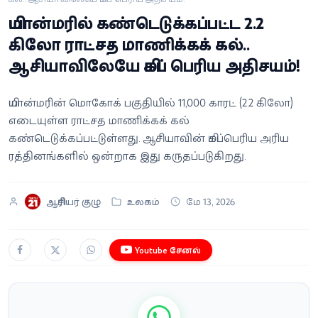
வீடியோ
மியான்மரில் கண்டெடுக்கப்பட்ட 2.2
கிலோ ராட்சத மாணிக்கக் கல்..
வணிகம்
ஆசியாவிலேயே மிகப் பெரிய அதிசயம்!
கட்டுரை
மியான்மரின் மொகோக் பகுதியில் 11,000 காரட் (2.2 கிலோ)
எடையுள்ள ராட்சத மாணிக்கக் கல்
வெப்ஸ்டோரி
கண்டெடுக்கப்பட்டுள்ளது. ஆசியாவின் மிகப்பெரிய அரிய
ரத்தினங்களில் ஒன்றாக இது கருதப்படுகிறது.
தமிழ்
ஆசிரியர் குழு
உலகம்
மே 13, 2026
Youtube சேனல்