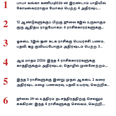
1
பாபா வங்கா கணிப்பு: 2026-ன் இரண்டாம் பாதியில்
கோடீஸ்வரராகும் யோகம் பெற்ற 4 அதிர்ஷ்ட
ராசிகள்!
2
12 ஆண்டுகளுக்குப் பிறகு ஜூலை 16இல் உருவாகும்
குரு ஆதித்ய ராஜயோகம்: 6 ராசிக்காரர்களுக்கு
பணம், வெற்றி குவியுமாம்!
3
ஓகஸ்ட் 5இல் புதன் கடக ராசிக்கு பெயர்ச்சி: பணம்,
பதவி, புகழ் குவியப்போகும் அதிர்ஷ்டம் பெற்ற 3
ராசிகள்!
4
ஆடி மாதம் 2026: இந்த 4 ராசிக்காரர்களுக்கு
காத்திருக்கும் அதிர்ஷ்டம், தொழில் முன்னேற்றம்,
நிதி வளர்ச்சி!
5
இந்த 5 ராசிகளுக்கு இன்று முதல் ஆகஸ்ட் 2 வரை
அதிர்ஷ்ட மழை: பணவரவு, பதவி உயர்வு, வெற்றிகள்
குவியும்!
6
ஜூலை 29-ல் உத்திரம் நட்சத்திரத்திற்கு செல்லும்
சுக்கிரன்: இந்த 4 ராசிகளுக்கு செல்வம், வெற்றி,
அதிர்ஷ்டம் கைகூடுமாம்!