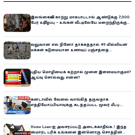
இலங்கையில் காற்று மாசுபாட்டால் ஆண்டுக்கு 7,000
பேர் உயிரிழப்பு – உங்கள் வீட்டிலேயே மறைந்திருக்கும்
ஆபத்து!
வலுவான எல் நினோ தாக்கத்தால் 49 மில்லியன்
மக்கள் கடுமையான உணவுப் பஞ்சத்தை
எதிர்கொள்ளும் அபாயம் - உலக உணவுத் திட்டம்
எச்சரிக்கை!
புதிய மொழியைக் கற்றால் மூளை இளமையாகுமா?
ஆய்வு சொல்வது என்ன?
கனடாவில் வேலை வாங்கித் தருவதாக
எத்தியோப்பியாவுக்கு கடத்தப்பட்ட மூவர் மீட்பு:
கிளிநொச்சி சந்தேகநபர் கைது!
Home Loan-ஐ அவசரப்பட்டு அடைக்காதீங்க..! இந்த
ஸ்மார்ட் ட்ரிக் உங்களை இன்னொரு சொத்தின்