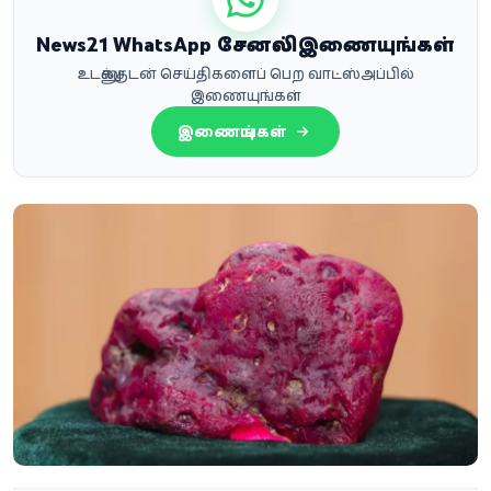
News21 WhatsApp சேனலில் இணையுங்கள்
உடனுக்குடன் செய்திகளைப் பெற வாட்ஸ்அப்பில்
இணையுங்கள்
இணையுங்கள்