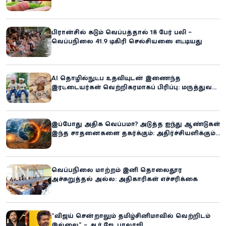
உரிமையாளராக்கலாம்!
பிரான்சில் கடும் வெப்பத்தால் 18 பேர் பலி –
வெப்பநிலை 41.9 டிகிரி செல்சியஸை எட்டியது
AI தொழில்நுட்ப உதவியுடன் இணைந்த
இரட்டையர்கள் வெற்றிகரமாகப் பிரிப்பு: மருத்துவ
உலகில் புதிய சாதனை
இப்போது அதிக வெப்பமா? அடுத்த ஐந்து ஆண்டுகள்
இந்த சாதனைகளை தகர்க்கும்: அதிர்ச்சியளிக்கும்
ஐ.நா.வின் எச்சரிக்கை
வெப்பநிலை மாற்றம் இனி தொலைதூர
அச்சுறுத்தல் அல்ல: அதிகாரிகள் எச்சரிக்கை
“விஜய் சென்றாலும் தமிழ்சினிமாவில் வெற்றிடம்
இல்லை” – ஆர்.ஜே. பாலாஜி