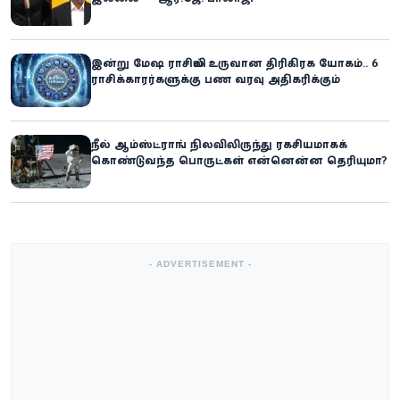
இன்று மேஷ ராசியில் உருவான திரிகிரக யோகம்.. 6
ராசிக்காரர்களுக்கு பண வரவு அதிகரிக்கும்
நீல் ஆம்ஸ்ட்ராங் நிலவிலிருந்து ரகசியமாகக்
கொண்டுவந்த பொருட்கள் என்னென்ன தெரியுமா?
- ADVERTISEMENT -