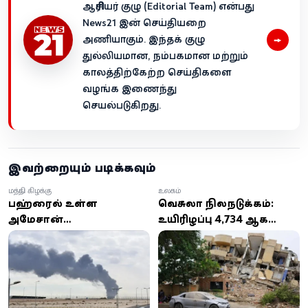
ஆசிரியர் குழு (Editorial Team) என்பது
News21 இன் செய்தியறை
→
அணியாகும். இந்தக் குழு
துல்லியமான, நம்பகமான மற்றும்
காலத்திற்கேற்ற செய்திகளை
வழங்க இணைந்து
செயல்படுகிறது.
இவற்றையும் படிக்கவும்
மத்திய கிழக்கு
உலகம்
பஹ்ரைனில் உள்ள
வெனிசுலா நிலநடுக்கம்:
அமேசான்
உயிரிழப்பு 4,734 ஆக
தரவுத்தளத்தின் மீது
உயர்வு;
ஏவுகணைத் தாக்குதல்:
ஆயிரக்கணக்கானோர்
ஈரானின் இஸ்லாமிய
இன்னும் பாதிப்பு
புரட்சிகர காவல்படை
உரிமை கோரல்