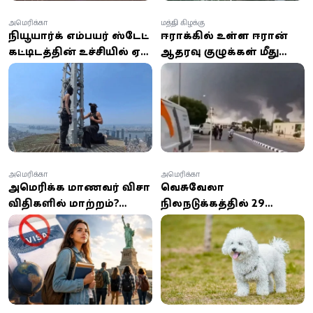
அமெரிக்கா
மத்திய கிழக்கு
நியூயார்க் எம்பயர் ஸ்டேட்
ஈராக்கில் உள்ள ஈரான்
கட்டிடத்தின் உச்சியில் ஏறி
ஆதரவு குழுக்கள் மீது
காதலை சொல்லிய
சவுதி மற்றும் அமெரிக்கா
இளைஞன்!
வான்வழித் தாக்குதல்
அமெரிக்கா
அமெரிக்கா
அமெரிக்க மாணவர் விசா
வெனிசுவேலா
விதிகளில் மாற்றம்?
நிலநடுக்கத்தில் 29
செப்டம்பர் 15-க்குள்
நாட்கள் இடிபாடுகளில்
திரும்ப வேண்டிய
அதிசயமாக மீட்கப்பட்ட
அவசியம் ஏன்?
நாய்!