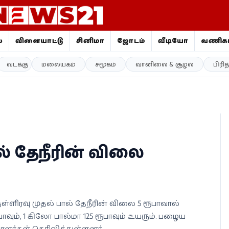
ை
விளையாட்டு
சினிமா
ஜோதிடம்
வீடியோ
வணிகம
வடக்கு
மலையகம்
சமூகம்
வானிலை & சூழல்
பிரி
ால் தேநீரின் விலை
்ளிரவு முதல் பால் தேநீரின் விலை 5 ரூபாவால்
ூபாவும், 1 கிலோ பால்மா 125 ரூபாவும் உயரும். பழைய
ாளர்கள் தெரிவித்துள்ளனர்.