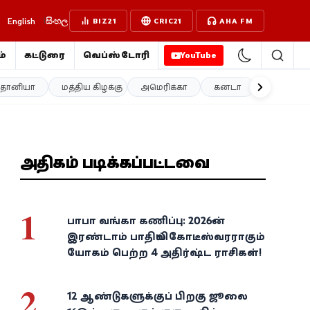
English
සිංහල
BIZ21
CRIC21
AHA FM
்
கட்டுரை
வெப்ஸ்டோரி
YouTube
த்தானியா
மத்திய கிழக்கு
அமெரிக்கா
கனடா
ஐரோப்பா
அதிகம் படிக்கப்பட்டவை
1
பாபா வங்கா கணிப்பு: 2026-ன்
இரண்டாம் பாதியில் கோடீஸ்வரராகும்
யோகம் பெற்ற 4 அதிர்ஷ்ட ராசிகள்!
2
12 ஆண்டுகளுக்குப் பிறகு ஜூலை