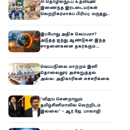
AI தொழில்நுட்ப உதவியுடன்
இணைந்த இரட்டையர்கள்
வெற்றிகரமாகப் பிரிப்பு: மருத்துவ
உலகில் புதிய சாதனை
இப்போது அதிக வெப்பமா?
அடுத்த ஐந்து ஆண்டுகள் இந்த
சாதனைகளை தகர்க்கும்:
அதிர்ச்சியளிக்கும் ஐ.நா.வின்
எச்சரிக்கை
வெப்பநிலை மாற்றம் இனி
தொலைதூர அச்சுறுத்தல்
அல்ல: அதிகாரிகள் எச்சரிக்கை
“விஜய் சென்றாலும்
தமிழ்சினிமாவில் வெற்றிடம்
இல்லை” – ஆர்.ஜே. பாலாஜி