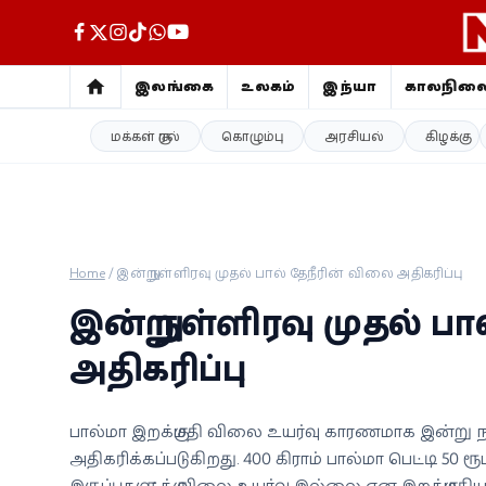
இலங்கை
உலகம்
இந்தியா
காலநில
மக்கள் குரல்
கொழும்பு
அரசியல்
கிழக்கு
இலங்கை
உலகம்
இந்தியா
Home
/
இன்று நள்ளிரவு முதல் பால் தேநீரின் விலை அதிகரிப்பு
காலநிலை
இன்று நள்ளிரவு முதல் ப
விளையாட்டு
அதிகரிப்பு
சினிமா
பால்மா இறக்குமதி விலை உயர்வு காரணமாக இன்று நள
அதிகரிக்கப்படுகிறது. 400 கிராம் பால்மா பெட்டி 50 ர
ஜோதிடம்
இருப்புகளுக்கு விலை உயர்வு இல்லை என இறக்குமதிய