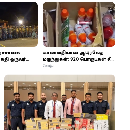
ைச்சாலை
காலாவதியான ஆயுர்வேத
ைதி ஒருவர்
மருந்துகள்: 920 பொருட்கள் சீல்
ர் காயம்
வைப்பு - கொழும்பு
கொழும்பு
நிறுவனத்துக்கு அபராதம்