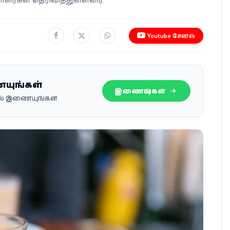
Youtube சேனல்
ையுங்கள்
இணையுங்கள்
பில் இணையுங்கள்