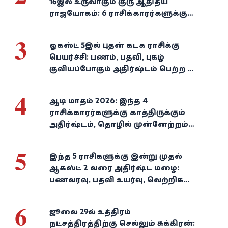
16இல் உருவாகும் குரு ஆதித்ய
ராஜயோகம்: 6 ராசிக்காரர்களுக்கு
பணம், வெற்றி குவியுமாம்!
3
ஓகஸ்ட் 5இல் புதன் கடக ராசிக்கு
பெயர்ச்சி: பணம், பதவி, புகழ்
குவியப்போகும் அதிர்ஷ்டம் பெற்ற 3
ராசிகள்!
4
ஆடி மாதம் 2026: இந்த 4
ராசிக்காரர்களுக்கு காத்திருக்கும்
அதிர்ஷ்டம், தொழில் முன்னேற்றம்,
நிதி வளர்ச்சி!
5
இந்த 5 ராசிகளுக்கு இன்று முதல்
ஆகஸ்ட் 2 வரை அதிர்ஷ்ட மழை:
பணவரவு, பதவி உயர்வு, வெற்றிகள்
குவியும்!
6
ஜூலை 29-ல் உத்திரம்
நட்சத்திரத்திற்கு செல்லும் சுக்கிரன்: