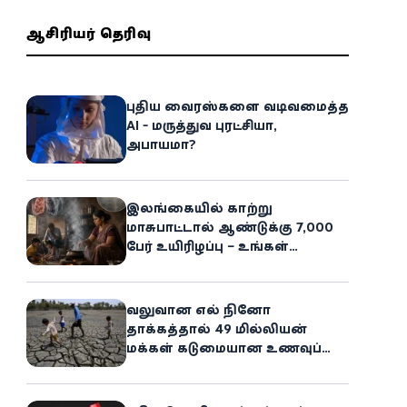
ஆசிரியர் தெரிவு
புதிய வைரஸ்களை வடிவமைத்த
AI - மருத்துவ புரட்சியா,
அபாயமா?
இலங்கையில் காற்று
மாசுபாட்டால் ஆண்டுக்கு 7,000
பேர் உயிரிழப்பு – உங்கள்
வீட்டிலேயே மறைந்திருக்கும்
ஆபத்து!
வலுவான எல் நினோ
தாக்கத்தால் 49 மில்லியன்
மக்கள் கடுமையான உணவுப்
பஞ்சத்தை எதிர்கொள்ளும்
அபாயம் - உலக உணவுத் திட்டம்
எச்சரிக்கை!