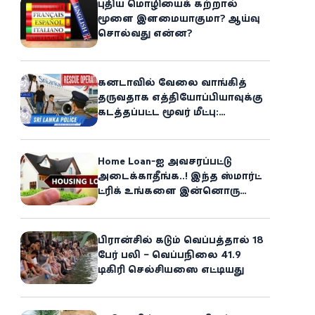
புதிய மொழியைக் கற்றால்
மூளை இளமையாகுமா? ஆய்வு
சொல்வது என்ன?
கனடாவில் வேலை வாங்கித்
தருவதாக எத்தியோப்பியாவுக்கு
கடத்தப்பட்ட மூவர் மீட்பு:
கிளிநொச்சி சந்தேகநபர் கைது!
Home Loan-ஐ அவசரப்பட்டு
அடைக்காதீங்க..! இந்த ஸ்மார்ட்
ட்ரிக் உங்களை இன்னொரு
சொத்தின்
உரிமையாளராக்கலாம்!
பிரான்சில் கடும் வெப்பத்தால் 18
பேர் பலி – வெப்பநிலை 41.9
டிகிரி செல்சியஸை எட்டியது