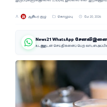
வீடியோ
ஆசிரியர் குழு
கொழும்பு
மே 20, 2026
வணிகம்
கட்டுரை
News21 WhatsApp சேனலில் இண
வெப்ஸ்டோரி
உடனுக்குடன் செய்திகளைப் பெற வாட்ஸ்அப்
தமிழ்