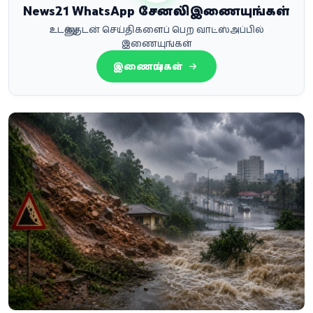
News21 WhatsApp சேனலில் இணையுங்கள்
உடனுக்குடன் செய்திகளைப் பெற வாட்ஸ்அப்பில்
இணையுங்கள்
இணையுங்கள்