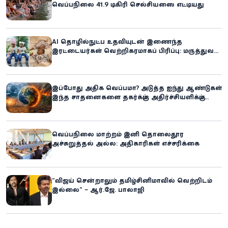
வெப்பநிலை 41.9 டிகிரி செல்சியஸை எட்டியது
AI தொழில்நுட்ப உதவியுடன் இணைந்த
இரட்டையர்கள் வெற்றிகரமாகப் பிரிப்பு: மருத்துவ
உலகில் புதிய சாதனை
இப்போது அதிக வெப்பமா? அடுத்த ஐந்து ஆண்டுகள்
இந்த சாதனைகளை தகர்க்கும்: அதிர்ச்சியளிக்கும்
ஐ.நா.வின் எச்சரிக்கை
வெப்பநிலை மாற்றம் இனி தொலைதூர
அச்சுறுத்தல் அல்ல: அதிகாரிகள் எச்சரிக்கை
“விஜய் சென்றாலும் தமிழ்சினிமாவில் வெற்றிடம்
இல்லை” – ஆர்.ஜே. பாலாஜி