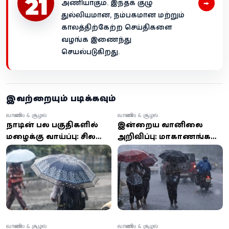
→
அணியாகும். இந்தக் குழு
துல்லியமான, நம்பகமான மற்றும்
காலத்திற்கேற்ற செய்திகளை
வழங்க இணைந்து
செயல்படுகிறது.
இவற்றையும் படிக்கவும்
வானிலை & சூழல்
வானிலை & சூழல்
நாட்டின் பல பகுதிகளில்
இன்றைய வானிலை
மழைக்கு வாய்ப்பு: சில
அறிவிப்பு: மாகாணங்கள்
இடங்களில் 50 மி.மீ.க்கு
பலவற்றில் மழை, சில
மேல் கனமழை
பகுதிகளில் பலத்த காற்று
எச்சரிக்கை
வானிலை & சூழல்
வானிலை & சூழல்