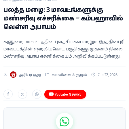
வீடியோ
பலத்த மழை: 3 மாவட்டங்களுக்கு
மண்சரிவு எச்சரிக்கை – கம்பஹாவில்
வணிகம்
வெள்ள அபாயம்
கட்டுரை
களுத்துறை மாவட்டத்தின் புளத்சிங்கள மற்றும் இரத்தினபுரி
மாவட்டத்தின் எஹலியகொட பகுதிகளுக்கு முதலாம் நிலை
வெப்ஸ்டோரி
மண்சரிவு அபாய எச்சரிக்கையும் அறிவிக்கப்பட்டுள்ளது.
தமிழ்
ஆசிரியர் குழு
வானிலை & சூழல்
மே 22, 2026
Youtube சேனல்