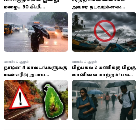
மழை... 50 கி.மீ.
அவசர நடவடிக்கை:
வேகத்தில் பலத்த காற்று
யாழ்ப்பாணம் முதல்
வீசும் எச்சரிக்கை
பேருவளை வரை சிறிய
மீன்பிடிப் படகுகள்
கடலுக்குச் செல்ல தடை
வானிலை & சூழல்
வானிலை & சூழல்
நாட்டின் 4 மாவட்டங்களுக்கு
பிற்பகல் 2 மணிக்கு பிறகு
மண்சரிவு அபாய
வானிலை மாற்றம்! பல
எச்சரிக்கை: 100 மிமீ
பகுதிகளில் கனமழை,
அதிக பலத்த மழைக்கு
காற்று குறித்து
வாய்ப்பு
எச்சரிக்கை