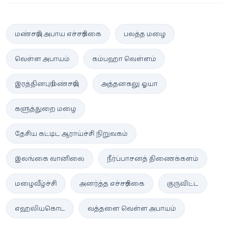
மண்சரிவு அபாய எச்சரிக்கை
பலத்த மழை
வெள்ள அபாயம்
கம்பஹா வெள்ளம்
இரத்தினபுரி மண்சரிவு
அத்தனகலு ஓயா
களுத்துறை மழை
தேசிய கட்டிட ஆராய்ச்சி நிறுவகம்
இலங்கை வானிலை
நீர்ப்பாசனத் திணைக்களம்
மழைவீழ்ச்சி
அனர்த்த எச்சரிக்கை
குருவிட்ட
எஹலியகொட
வத்தளை வெள்ள அபாயம்