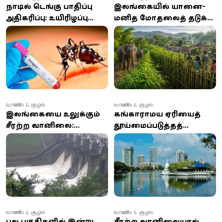
நாட்டில் டெங்கு பாதிப்பு
இலங்கையில் யானை-
அதிகரிப்பு: உயிரிழப்பு
மனித மோதலைத் தடுக்க
எண்ணிக்கை 31 ஆக
மூங்கில் ‘உயிரியல் வேலி’:
உயர்வு
சீனா ஆதரவு
வானிலை & சூழல்
வானிலை & சூழல்
இலங்கையை உலுக்கும்
கங்காராமய ஏரியைத்
சீரற்ற வானிலை:
தூய்மைப்படுத்தத்
ஆறுகள் பெருக்கெடுப்பு,
தனியார் நிதிப் பங்களிப்பு:
வெள்ள எச்சரிக்கை,
கடல் நீரைப்
போக்குவரத்து முடக்கம்!
பயன்படுத்தும் புதிய திட்டம்
வானிலை & சூழல்
வானிலை & சூழல்
பல பகுதிகளில் இன்று
சீரற்ற வானிலையால்