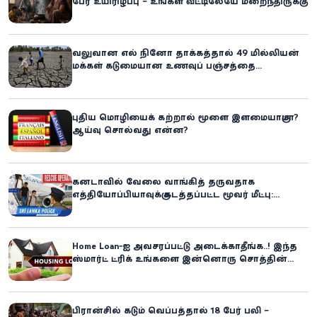
பேர் உயிரிழப்பு – உங்கள் வீட்டிலேயே மறைந்திருக்கும்
ஆபத்து!
வலுவான எல் நினோ தாக்கத்தால் 49 மில்லியன்
மக்கள் கடுமையான உணவுப் பஞ்சத்தை
எதிர்கொள்ளும் அபாயம் - உலக உணவுத் திட்டம்
எச்சரிக்கை!
புதிய மொழியைக் கற்றால் மூளை இளமையாகுமா?
ஆய்வு சொல்வது என்ன?
கனடாவில் வேலை வாங்கித் தருவதாக
எத்தியோப்பியாவுக்கு கடத்தப்பட்ட மூவர் மீட்பு:
கிளிநொச்சி சந்தேகநபர் கைது!
Home Loan-ஐ அவசரப்பட்டு அடைக்காதீங்க..! இந்த
ஸ்மார்ட் ட்ரிக் உங்களை இன்னொரு சொத்தின்
உரிமையாளராக்கலாம்!
பிரான்சில் கடும் வெப்பத்தால் 18 பேர் பலி –