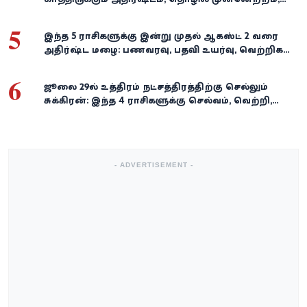
நிதி வளர்ச்சி!
5
இந்த 5 ராசிகளுக்கு இன்று முதல் ஆகஸ்ட் 2 வரை
அதிர்ஷ்ட மழை: பணவரவு, பதவி உயர்வு, வெற்றிகள்
குவியும்!
6
ஜூலை 29-ல் உத்திரம் நட்சத்திரத்திற்கு செல்லும்
சுக்கிரன்: இந்த 4 ராசிகளுக்கு செல்வம், வெற்றி,
அதிர்ஷ்டம் கைகூடுமாம்!
- ADVERTISEMENT -