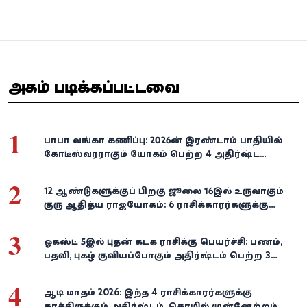
அதிகம் படிக்கப்பட்டவை
1
பாபா வங்கா கணிப்பு: 2026-ன் இரண்டாம் பாதியில்
கோடீஸ்வரராகும் யோகம் பெற்ற 4 அதிர்ஷ்ட
ராசிகள்!
2
12 ஆண்டுகளுக்குப் பிறகு ஜூலை 16இல் உருவாகும்
குரு ஆதித்ய ராஜயோகம்: 6 ராசிக்காரர்களுக்கு
பணம், வெற்றி குவியுமாம்!
3
ஓகஸ்ட் 5இல் புதன் கடக ராசிக்கு பெயர்ச்சி: பணம்,
பதவி, புகழ் குவியப்போகும் அதிர்ஷ்டம் பெற்ற 3
ராசிகள்!
4
ஆடி மாதம் 2026: இந்த 4 ராசிக்காரர்களுக்கு
காத்திருக்கும் அதிர்ஷ்டம், தொழில் முன்னேற்றம்,