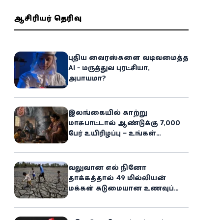
ஆசிரியர் தெரிவு
புதிய வைரஸ்களை வடிவமைத்த
AI - மருத்துவ புரட்சியா,
அபாயமா?
இலங்கையில் காற்று
மாசுபாட்டால் ஆண்டுக்கு 7,000
பேர் உயிரிழப்பு – உங்கள்
வீட்டிலேயே மறைந்திருக்கும்
ஆபத்து!
வலுவான எல் நினோ
தாக்கத்தால் 49 மில்லியன்
மக்கள் கடுமையான உணவுப்
பஞ்சத்தை எதிர்கொள்ளும்
அபாயம் - உலக உணவுத் திட்டம்
எச்சரிக்கை!