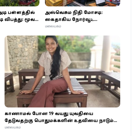
டி பள்ளத்தில்
அஸ்வெசும நிதி மோசடி:
 விபத்து: மூவர்
கைதாகிய நோர்வூட்
அதிகாரிகளுக்கு
மலையகம்
விளக்கமறியல் – மேலும் 3
பேருக்கு சிக்கல்!
காணாமல் போன 19 வயது யுவதியை
தேடுவதற்கு பொதுமக்களின் உதவியை நாடும்
காவல்துறை
மலையகம்