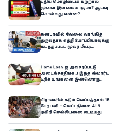
புதிய மொழியைக் கற்றால்
மூளை இளமையாகுமா? ஆய்வு
சொல்வது என்ன?
கனடாவில் வேலை வாங்கித்
தருவதாக எத்தியோப்பியாவுக்கு
கடத்தப்பட்ட மூவர் மீட்பு:
கிளிநொச்சி சந்தேகநபர் கைது!
Home Loan-ஐ அவசரப்பட்டு
அடைக்காதீங்க..! இந்த ஸ்மார்ட்
ட்ரிக் உங்களை இன்னொரு
சொத்தின்
உரிமையாளராக்கலாம்!
பிரான்சில் கடும் வெப்பத்தால் 18
பேர் பலி – வெப்பநிலை 41.9
டிகிரி செல்சியஸை எட்டியது