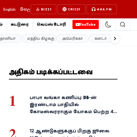
English
සිංහල
BIZ21
CRIC21
AHA FM
்
கட்டுரை
வெப்ஸ்டோரி
YouTube
த்தானியா
மத்திய கிழக்கு
அமெரிக்கா
கனடா
ஐரோப்பா
அதிகம் படிக்கப்பட்டவை
1
பாபா வங்கா கணிப்பு: 2026-ன்
இரண்டாம் பாதியில்
கோடீஸ்வரராகும் யோகம் பெற்ற 4
அதிர்ஷ்ட ராசிகள்!
2
12 ஆண்டுகளுக்குப் பிறகு ஜூலை