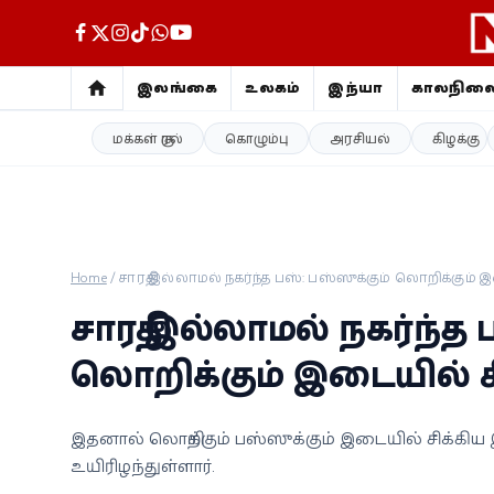
இலங்கை
உலகம்
இந்தியா
காலநில
மக்கள் குரல்
கொழும்பு
அரசியல்
கிழக்கு
இலங்கை
உலகம்
இந்தியா
Home
/
சாரதி இல்லாமல் நகர்ந்த பஸ்: பஸ்ஸுக்கும் லொறிக்கும
காலநிலை
சாரதி இல்லாமல் நகர்ந்த 
விளையாட்டு
லொறிக்கும் இடையில் 
சினிமா
இதனால் லொறிக்கும் பஸ்ஸுக்கும் இடையில் சிக்கி
உயிரிழந்துள்ளார்.
ஜோதிடம்