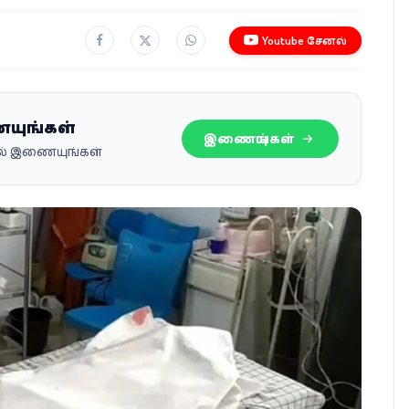
Youtube சேனல்
ையுங்கள்
இணையுங்கள்
பில் இணையுங்கள்