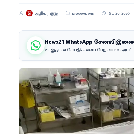
வீடியோ
ஆசிரியர் குழு
மலையகம்
மே 20, 2026
வணிகம்
கட்டுரை
News21 WhatsApp சேனலில் இண
உடனுக்குடன் செய்திகளைப் பெற வாட்ஸ்அப்
வெப்ஸ்டோரி
தமிழ்