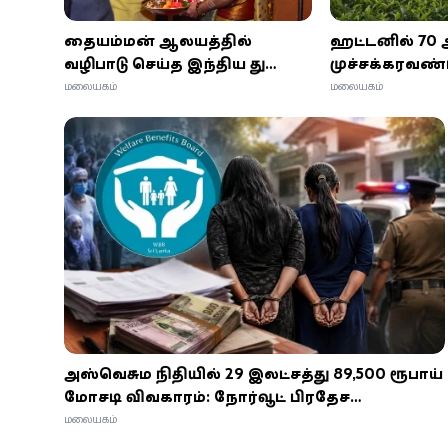
சீதையம்மன் ஆலயத்தில்
ஹட்டனில் 70 அ
வழிபாடு செய்த இந்திய துணை
முச்சக்கரவண்டி
ஜனாதிபதி ராதாகிருஷ்ணன்
காயம்
மலையகம்
மலையகம்
அஸ்வெசும நிதியில் 29 இலட்சத்து 89,500 ரூபாய்
மோசடி விவகாரம்: நோர்வூட் பிரதேச
செயலகத்தின் இரு பெண் அதிகாரிகள் கைது!
மலையகம்