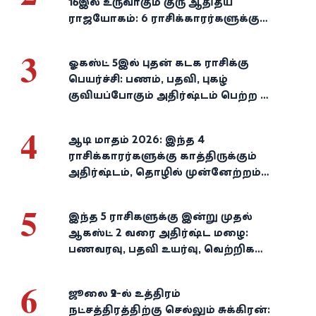
16இல் உருவாகும் குரு ஆதித்ய
ராஜயோகம்: 6 ராசிக்காரர்களுக்கு
பணம், வெற்றி குவியுமாம்!
3
ஓகஸ்ட் 5இல் புதன் கடக ராசிக்கு
பெயர்ச்சி: பணம், பதவி, புகழ்
குவியப்போகும் அதிர்ஷ்டம் பெற்ற 3
ராசிகள்!
4
ஆடி மாதம் 2026: இந்த 4
ராசிக்காரர்களுக்கு காத்திருக்கும்
அதிர்ஷ்டம், தொழில் முன்னேற்றம்,
நிதி வளர்ச்சி!
5
இந்த 5 ராசிகளுக்கு இன்று முதல்
ஆகஸ்ட் 2 வரை அதிர்ஷ்ட மழை:
பணவரவு, பதவி உயர்வு, வெற்றிகள்
குவியும்!
6
ஜூலை 29-ல் உத்திரம்
நட்சத்திரத்திற்கு செல்லும் சுக்கிரன்: