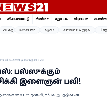
ை
விளையாட்டு
சினிமா
ஜோதிடம்
வீடியோ
வணிகம
வடக்கு
மலையகம்
சமூகம்
வானிலை & சூழல்
பிரி
் இடையில் சிக்கி இளைஞன் பலி!
பஸ்: பஸ்ஸுக்கும்
சிக்கி இளைஞன் பலி!
ய இளைஞன் உடல் நசுங்கி, சம்பவ இடத்திலேயே