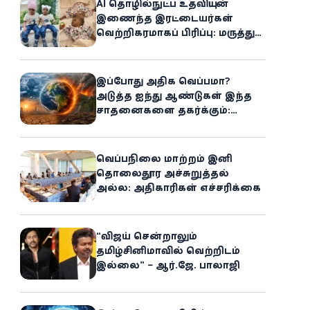
AI தொழில்நுட்ப உதவியுடன்
இணைந்த இரட்டையர்கள்
வெற்றிகரமாகப் பிரிப்பு: மருத்துவ
உலகில் புதிய சாதனை
இப்போது அதிக வெப்பமா?
அடுத்த ஐந்து ஆண்டுகள் இந்த
சாதனைகளை தகர்க்கும்:
அதிர்ச்சியளிக்கும் ஐ.நா.வின்
எச்சரிக்கை
வெப்பநிலை மாற்றம் இனி
தொலைதூர அச்சுறுத்தல்
அல்ல: அதிகாரிகள் எச்சரிக்கை
“விஜய் சென்றாலும்
தமிழ்சினிமாவில் வெற்றிடம்
இல்லை” – ஆர்.ஜே. பாலாஜி