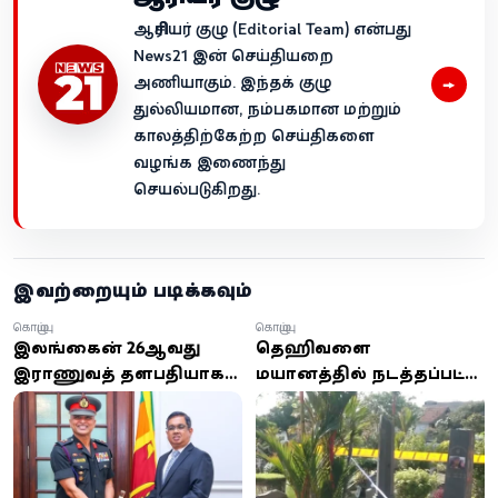
ஆசிரியர் குழு (Editorial Team) என்பது
News21 இன் செய்தியறை
→
அணியாகும். இந்தக் குழு
துல்லியமான, நம்பகமான மற்றும்
காலத்திற்கேற்ற செய்திகளை
வழங்க இணைந்து
செயல்படுகிறது.
இவற்றையும் படிக்கவும்
கொழும்பு
கொழும்பு
இலங்கையின் 26ஆவது
தெஹிவளை
இராணுவத் தளபதியாக
மயானத்தில் நடத்தப்பட்ட
லெப்டினன்ட் ஜெனரல்
துப்பாக்கிச் சூடு;
நிலந்த பிரேமரத்ன
வெளியாகியுள்ள
நியமனம்
மேலதிக தகவல்கள்!