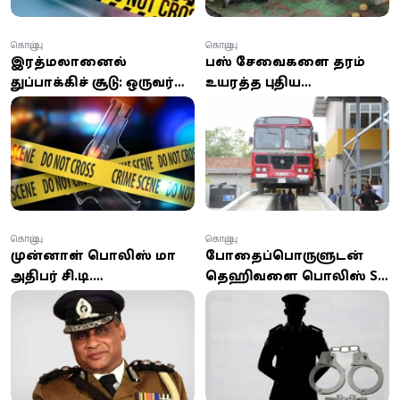
கொழும்பு
கொழும்பு
இரத்மலானையில்
பஸ் சேவைகளை தரம்
துப்பாக்கிச் சூடு: ஒருவர்
உயரத்த புதிய
உயிரிழப்பு
வசதிகளுடன்
புறக்கோட்டை பஸ்
நிலையப் பொறியியல் பிரிவு
கொழும்பு
கொழும்பு
முன்னாள் பொலிஸ் மா
போதைப்பொருளுடன்
அதிபர் சி.டி.
தெஹிவளை பொலிஸ் SI
விக்கிரமரத்னவின்
கைது: ஹெரோய்ன்,
மரணம்: விசாரணை
கஞ்சா, வெளிநாட்டு
தொடர்கிறது, ஜூலை
சிகரெட்டுகள் பறிமுதல்
20ஆம் திகதி இறுதிச்
சடங்கு