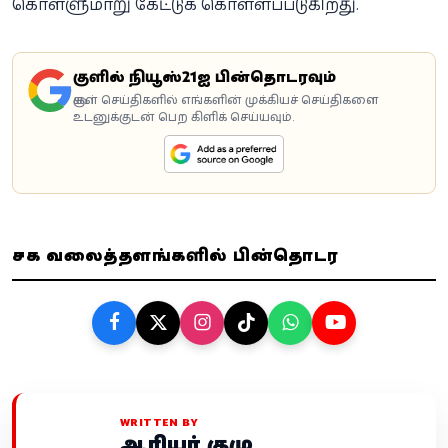
கொள்ளுமாறு கேட்டுக் கொள்ளப்படுகிறது.
கூகுளில் நியூஸ்21ஐ பின்தொடரவும்
கூகுள் செய்திகளில் எங்களின் முக்கியச் செய்திகளை
உடனுக்குடன் பெற கிளிக் செய்யவும்.
சமூக வலைத்தளங்களில் பின்தொடர
WRITTEN BY
ஆசிரியர் குழு