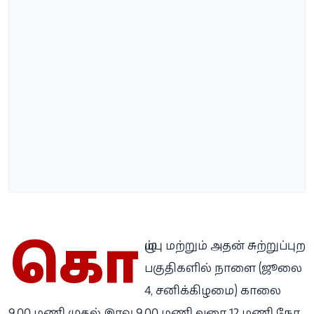
கொ
ழும்பு மற்றும் அதன் சுற்றுப்புற
பகுதிகளில் நாளை (ஜூலை
4, சனிக்கிழமை) காலை
9.00 மணி முதல் இரவு 9.00 மணி வரை 12 மணி நேர