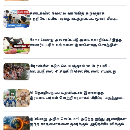
கனடாவில் வேலை வாங்கித் தருவதாக
எத்தியோப்பியாவுக்கு கடத்தப்பட்ட மூவர் மீட்பு:
கிளிநொச்சி சந்தேகநபர் கைது!
Home Loan-ஐ அவசரப்பட்டு அடைக்காதீங்க..! இந்த
ஸ்மார்ட் ட்ரிக் உங்களை இன்னொரு சொத்தின்
உரிமையாளராக்கலாம்!
பிரான்சில் கடும் வெப்பத்தால் 18 பேர் பலி –
வெப்பநிலை 41.9 டிகிரி செல்சியஸை எட்டியது
AI தொழில்நுட்ப உதவியுடன் இணைந்த
இரட்டையர்கள் வெற்றிகரமாகப் பிரிப்பு: மருத்துவ
உலகில் புதிய சாதனை
இப்போது அதிக வெப்பமா? அடுத்த ஐந்து ஆண்டுகள்
இந்த சாதனைகளை தகர்க்கும்: அதிர்ச்சியளிக்கும்
ஐ.நா.வின் எச்சரிக்கை