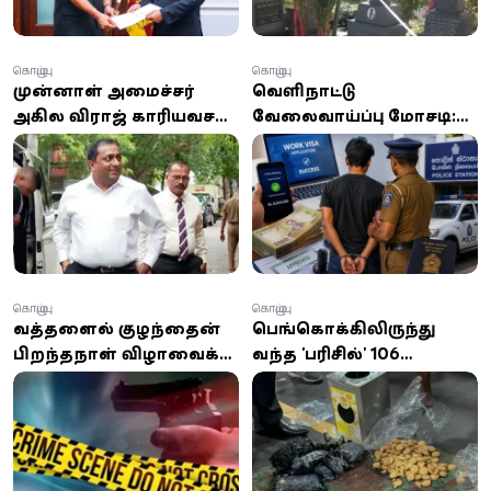
கொழும்பு
கொழும்பு
முன்னாள் அமைச்சர்
வெளிநாட்டு
அகில விராஜ் காரியவசம்
வேலைவாய்ப்பு மோசடி:
18ஆம் திகதி வரை
6.6 மில்லியன் ரூபாய்
விளக்கமறியலில்
மோசடி செய்த 21 வயது
இளைஞன் கைது
கொழும்பு
கொழும்பு
வத்தளையில் குழந்தையின்
பெங்கொக்கிலிருந்து
பிறந்தநாள் விழாவைக்
வந்த 'பரிசில்' 106
குறிவைத்து துப்பாக்கிச்
மில்லியன் ரூபாய்
சூடு: ஒருவர் உயிரிழப்பு!
பெறுமதியான
போதைப்பொருள்
சிக்கியது!