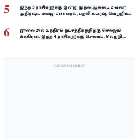
5
இந்த 5 ராசிகளுக்கு இன்று முதல் ஆகஸ்ட் 2 வரை
அதிர்ஷ்ட மழை: பணவரவு, பதவி உயர்வு, வெற்றிகள்
குவியும்!
6
ஜூலை 29-ல் உத்திரம் நட்சத்திரத்திற்கு செல்லும்
சுக்கிரன்: இந்த 4 ராசிகளுக்கு செல்வம், வெற்றி,
அதிர்ஷ்டம் கைகூடுமாம்!
- ADVERTISEMENT -