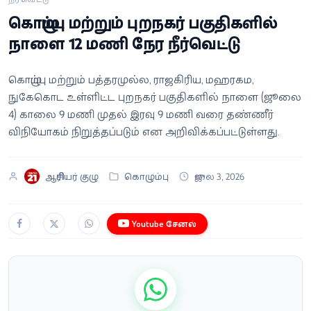
வீடியோ
கொழும்பு மற்றும் புறநகர் பகுதிகளில்
நாளை 12 மணி நேர நீர்வெட்டு
வணிகம்
கொழும்பு மற்றும் பத்தரமுல்ல, ராஜகிரிய, மஹரகம,
கட்டுரை
நுகேகொட உள்ளிட்ட புறநகர் பகுதிகளில் நாளை (ஜூலை
4) காலை 9 மணி முதல் இரவு 9 மணி வரை தண்ணீர்
வெப்ஸ்டோரி
விநியோகம் நிறுத்தப்படும் என அறிவிக்கப்பட்டுள்ளது.
தமிழ்
ஆசிரியர் குழு
கொழும்பு
ஜுலை 3, 2026
Youtube சேனல்