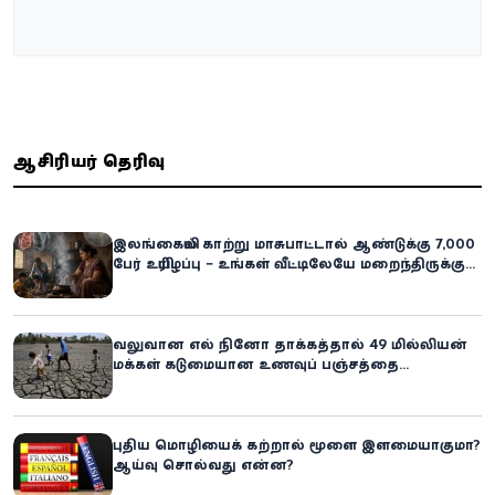
ஆசிரியர் தெரிவு
இலங்கையில் காற்று மாசுபாட்டால் ஆண்டுக்கு 7,000
பேர் உயிரிழப்பு – உங்கள் வீட்டிலேயே மறைந்திருக்கும்
ஆபத்து!
வலுவான எல் நினோ தாக்கத்தால் 49 மில்லியன்
மக்கள் கடுமையான உணவுப் பஞ்சத்தை
எதிர்கொள்ளும் அபாயம் - உலக உணவுத் திட்டம்
எச்சரிக்கை!
புதிய மொழியைக் கற்றால் மூளை இளமையாகுமா?
ஆய்வு சொல்வது என்ன?