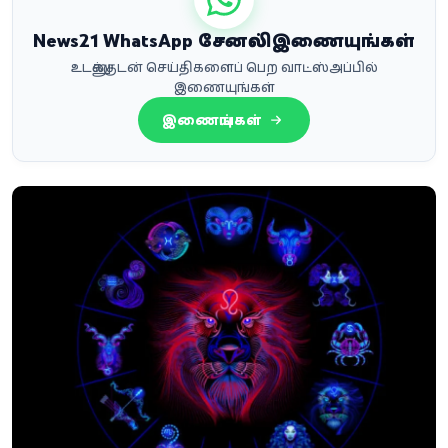
News21 WhatsApp சேனலில் இணையுங்கள்
உடனுக்குடன் செய்திகளைப் பெற வாட்ஸ்அப்பில்
இணையுங்கள்
இணையுங்கள்