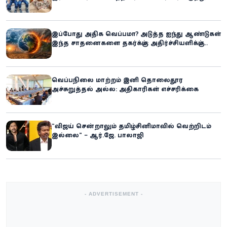
உலகில் புதிய சாதனை
இப்போது அதிக வெப்பமா? அடுத்த ஐந்து ஆண்டுகள்
இந்த சாதனைகளை தகர்க்கும்: அதிர்ச்சியளிக்கும்
ஐ.நா.வின் எச்சரிக்கை
வெப்பநிலை மாற்றம் இனி தொலைதூர
அச்சுறுத்தல் அல்ல: அதிகாரிகள் எச்சரிக்கை
“விஜய் சென்றாலும் தமிழ்சினிமாவில் வெற்றிடம்
இல்லை” – ஆர்.ஜே. பாலாஜி
- ADVERTISEMENT -