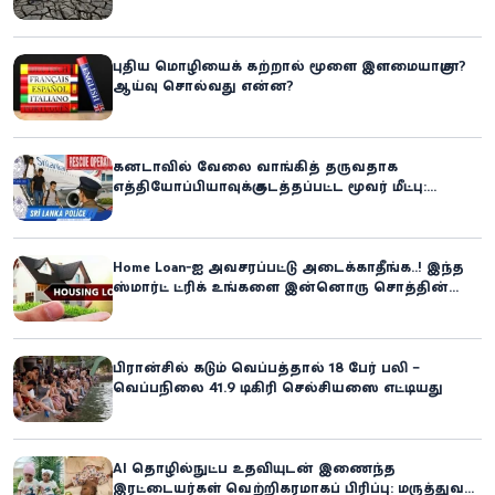
எதிர்கொள்ளும் அபாயம் - உலக உணவுத் திட்டம்
எச்சரிக்கை!
புதிய மொழியைக் கற்றால் மூளை இளமையாகுமா?
ஆய்வு சொல்வது என்ன?
கனடாவில் வேலை வாங்கித் தருவதாக
எத்தியோப்பியாவுக்கு கடத்தப்பட்ட மூவர் மீட்பு:
கிளிநொச்சி சந்தேகநபர் கைது!
Home Loan-ஐ அவசரப்பட்டு அடைக்காதீங்க..! இந்த
ஸ்மார்ட் ட்ரிக் உங்களை இன்னொரு சொத்தின்
உரிமையாளராக்கலாம்!
பிரான்சில் கடும் வெப்பத்தால் 18 பேர் பலி –
வெப்பநிலை 41.9 டிகிரி செல்சியஸை எட்டியது
AI தொழில்நுட்ப உதவியுடன் இணைந்த
இரட்டையர்கள் வெற்றிகரமாகப் பிரிப்பு: மருத்துவ