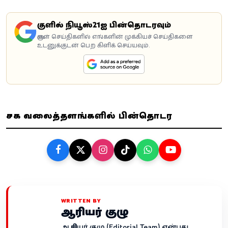
கூகுளில் நியூஸ்21ஐ பின்தொடரவும்
கூகுள் செய்திகளில் எங்களின் முக்கியச் செய்திகளை
உடனுக்குடன் பெற கிளிக் செய்யவும்.
சமூக வலைத்தளங்களில் பின்தொடர
WRITTEN BY
ஆசிரியர் குழு
ஆசிரியர் குழு (Editorial Team) என்பது