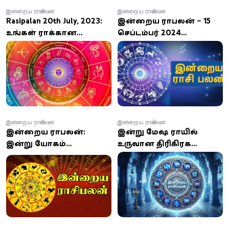
இன்றைய ராசிபலன்
இன்றைய ராசிபலன்
Rasipalan 20th July, 2023:
இன்றைய ராசிபலன் – 15
உங்கள் ராசிக்கான
செப்டம்பர் 2024
இன்றைய பலன்கள்!
ஞாயிற்றுக்கிழமை
பஞ்சாங்கம்
இன்றைய ராசிபலன்
இன்றைய ராசிபலன்
இன்றைய ராசிபலன்:
இன்று மேஷ ராசியில்
இன்று யோகம்
உருவான திரிகிரக
பெறப்போகும் ராசிகள்!
யோகம்.. 6
ராசிக்காரர்களுக்கு பண
வரவு அதிகரிக்கும்