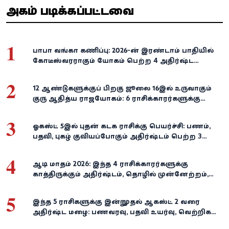
அதிகம் படிக்கப்பட்டவை
1
பாபா வங்கா கணிப்பு: 2026-ன் இரண்டாம் பாதியில்
கோடீஸ்வரராகும் யோகம் பெற்ற 4 அதிர்ஷ்ட
ராசிகள்!
2
12 ஆண்டுகளுக்குப் பிறகு ஜூலை 16இல் உருவாகும்
குரு ஆதித்ய ராஜயோகம்: 6 ராசிக்காரர்களுக்கு
பணம், வெற்றி குவியுமாம்!
3
ஓகஸ்ட் 5இல் புதன் கடக ராசிக்கு பெயர்ச்சி: பணம்,
பதவி, புகழ் குவியப்போகும் அதிர்ஷ்டம் பெற்ற 3
ராசிகள்!
4
ஆடி மாதம் 2026: இந்த 4 ராசிக்காரர்களுக்கு
காத்திருக்கும் அதிர்ஷ்டம், தொழில் முன்னேற்றம்,
நிதி வளர்ச்சி!
5
இந்த 5 ராசிகளுக்கு இன்று முதல் ஆகஸ்ட் 2 வரை
அதிர்ஷ்ட மழை: பணவரவு, பதவி உயர்வு, வெற்றிகள்
குவியும்!