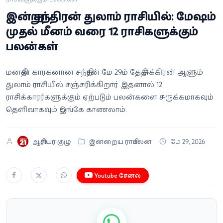
வீடியோ
இன்று சந்திரன் துலாம் ராசியில்: மேஷம்
முதல் மீனம் வரை 12 ராசிகளுக்கும்
வணிகம்
பலன்கள்
கட்டுரை
மனதின் காரகனான சந்திரன் மே 29-ம் தேதி சுக்கிரன் ஆளும்
துலாம் ராசியில் சஞ்சரிக்கிறார். இதனால் 12
வெப்ஸ்டோரி
ராசிக்காரர்களுக்கும் ஏற்படும் பலன்களை சுருக்கமாகவும்
தெளிவாகவும் இங்கே காணலாம்.
தமிழ்
ஆசிரியர் குழு
இன்றைய ராசிபலன்
மே 29, 2026
Youtube சேனல்