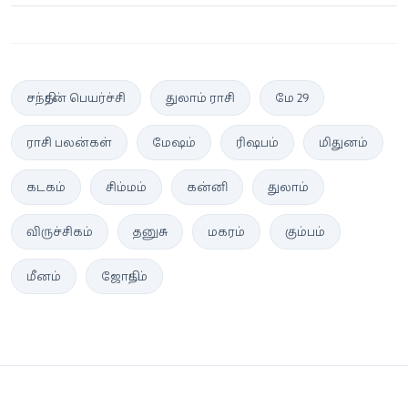
சந்திரன் பெயர்ச்சி
துலாம் ராசி
மே 29
ராசி பலன்கள்
மேஷம்
ரிஷபம்
மிதுனம்
கடகம்
சிம்மம்
கன்னி
துலாம்
விருச்சிகம்
தனுசு
மகரம்
கும்பம்
மீனம்
ஜோதிடம்