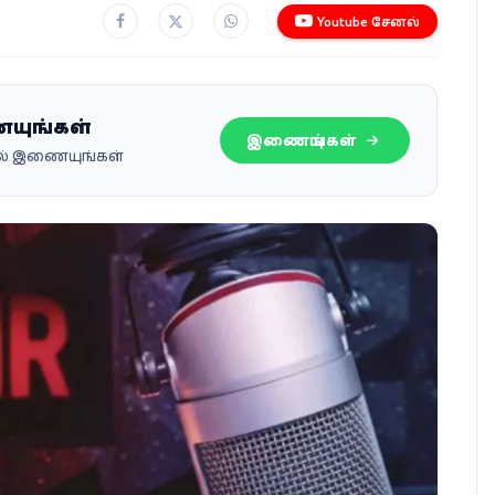
Youtube சேனல்
ையுங்கள்
இணையுங்கள்
பில் இணையுங்கள்