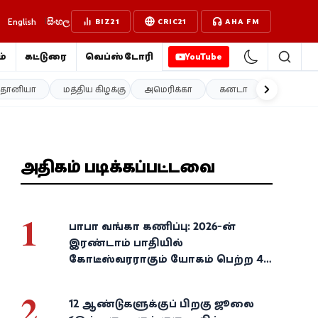
English
සිංහල
BIZ21
CRIC21
AHA FM
்
கட்டுரை
வெப்ஸ்டோரி
YouTube
த்தானியா
மத்திய கிழக்கு
அமெரிக்கா
கனடா
ஐரோப்பா
அதிகம் படிக்கப்பட்டவை
1
பாபா வங்கா கணிப்பு: 2026-ன்
இரண்டாம் பாதியில்
கோடீஸ்வரராகும் யோகம் பெற்ற 4
அதிர்ஷ்ட ராசிகள்!
2
12 ஆண்டுகளுக்குப் பிறகு ஜூலை