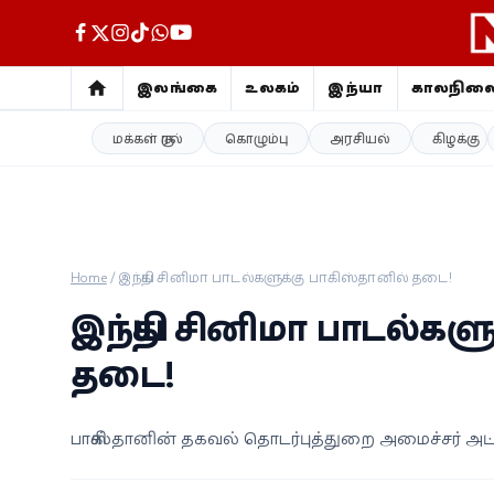
இலங்கை
உலகம்
இந்தியா
காலநில
மக்கள் குரல்
கொழும்பு
அரசியல்
கிழக்கு
இலங்கை
உலகம்
இந்தியா
Home
/
இந்திய சினிமா பாடல்களுக்கு பாகிஸ்தானில் தடை!
காலநிலை
இந்திய சினிமா பாடல்கள
விளையாட்டு
தடை!
சினிமா
பாகிஸ்தானின் தகவல் தொடர்புத்துறை அமைச்சர் அட்ட
ஜோதிடம்