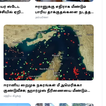
பயர் ஸ்டேட்
ஈரானுக்கு எதிராக மீண்டும்
ச்சியில் ஏறி
பாரிய தாக்குதல்களை நடத்த
்லிய
டிரம்ப் திட்டம்: இராணுவத்துக்கு
அமெரிக்கா
உத்தரவு வழங்கியதாக தகவல்!
ஈரானிய துறைமுக நகரங்கள் மீது அமெரிக்கா
குண்டுவீச்சு; ஹார்முஸ் நீரிணையை மீண்டும்
மூடியது ஈரான்!
மத்திய கிழக்கு