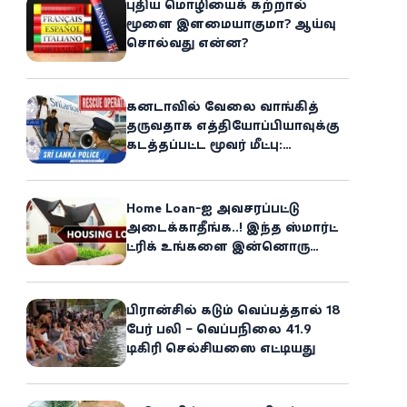
புதிய மொழியைக் கற்றால்
மூளை இளமையாகுமா? ஆய்வு
சொல்வது என்ன?
கனடாவில் வேலை வாங்கித்
தருவதாக எத்தியோப்பியாவுக்கு
கடத்தப்பட்ட மூவர் மீட்பு:
கிளிநொச்சி சந்தேகநபர் கைது!
Home Loan-ஐ அவசரப்பட்டு
அடைக்காதீங்க..! இந்த ஸ்மார்ட்
ட்ரிக் உங்களை இன்னொரு
சொத்தின்
உரிமையாளராக்கலாம்!
பிரான்சில் கடும் வெப்பத்தால் 18
பேர் பலி – வெப்பநிலை 41.9
டிகிரி செல்சியஸை எட்டியது