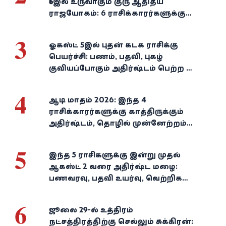
16இல் உருவாகும் குரு ஆதித்ய
ராஜயோகம்: 6 ராசிக்காரர்களுக்கு
பணம், வெற்றி குவியுமாம்!
3
ஓகஸ்ட் 5இல் புதன் கடக ராசிக்கு
பெயர்ச்சி: பணம், பதவி, புகழ்
குவியப்போகும் அதிர்ஷ்டம் பெற்ற 3
ராசிகள்!
4
ஆடி மாதம் 2026: இந்த 4
ராசிக்காரர்களுக்கு காத்திருக்கும்
அதிர்ஷ்டம், தொழில் முன்னேற்றம்,
நிதி வளர்ச்சி!
5
இந்த 5 ராசிகளுக்கு இன்று முதல்
ஆகஸ்ட் 2 வரை அதிர்ஷ்ட மழை:
பணவரவு, பதவி உயர்வு, வெற்றிகள்
குவியும்!
6
ஜூலை 29-ல் உத்திரம்
நட்சத்திரத்திற்கு செல்லும் சுக்கிரன்: