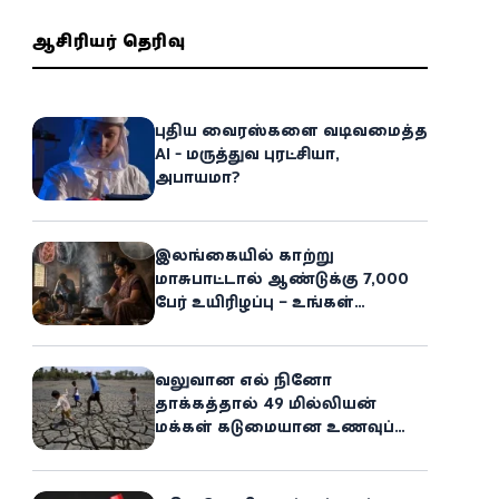
ஆசிரியர் தெரிவு
புதிய வைரஸ்களை வடிவமைத்த
AI - மருத்துவ புரட்சியா,
அபாயமா?
இலங்கையில் காற்று
மாசுபாட்டால் ஆண்டுக்கு 7,000
பேர் உயிரிழப்பு – உங்கள்
வீட்டிலேயே மறைந்திருக்கும்
ஆபத்து!
வலுவான எல் நினோ
தாக்கத்தால் 49 மில்லியன்
மக்கள் கடுமையான உணவுப்
பஞ்சத்தை எதிர்கொள்ளும்
அபாயம் - உலக உணவுத் திட்டம்
எச்சரிக்கை!