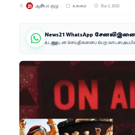
ஆசிரியர் குழு
உலகம்
மே 2, 2025
வீடியோ
வணிகம்
News21 WhatsApp சேனலில் இண
கட்டுரை
உடனுக்குடன் செய்திகளைப் பெற வாட்ஸ்அப்
வெப்ஸ்டோரி
தமிழ்