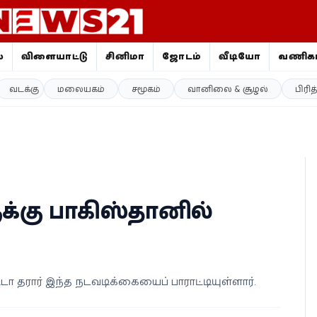
ை
விளையாட்டு
சினிமா
ஜோதிடம்
வீடியோ
வணிகம
வடக்கு
மலையகம்
சமூகம்
வானிலை & சூழல்
பிரி
ுக்கு பாகிஸ்தானில்
ா தரார் இந்த நடவடிக்கையைப் பாராட்டியுள்ளார்.