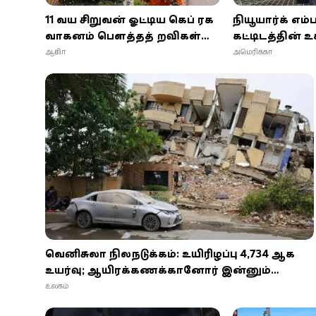
11 வயது சிறுவன் ஓட்டிய கெப் ரக
நியூயார்க் எம்
வாகனம் பௌத்தத் துறவிகள்
கட்டிடத்தின் உ
ஊர்வலத்தில் புகுந்து விபத்து; 8
காதலை சொல
ஆசியா
அமெரிக்கா
துறவிகள் உயிரிழப்பு!
இளைஞன்!
வெனிசுலா நிலநடுக்கம்: உயிரிழப்பு 4,734 ஆக
உயர்வு; ஆயிரக்கணக்கானோர் இன்னும்
பாதிப்பு
உலகம்