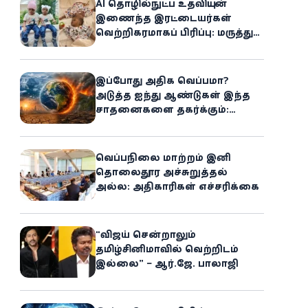
AI தொழில்நுட்ப உதவியுடன்
இணைந்த இரட்டையர்கள்
வெற்றிகரமாகப் பிரிப்பு: மருத்துவ
உலகில் புதிய சாதனை
இப்போது அதிக வெப்பமா?
அடுத்த ஐந்து ஆண்டுகள் இந்த
சாதனைகளை தகர்க்கும்:
அதிர்ச்சியளிக்கும் ஐ.நா.வின்
எச்சரிக்கை
வெப்பநிலை மாற்றம் இனி
தொலைதூர அச்சுறுத்தல்
அல்ல: அதிகாரிகள் எச்சரிக்கை
“விஜய் சென்றாலும்
தமிழ்சினிமாவில் வெற்றிடம்
இல்லை” – ஆர்.ஜே. பாலாஜி