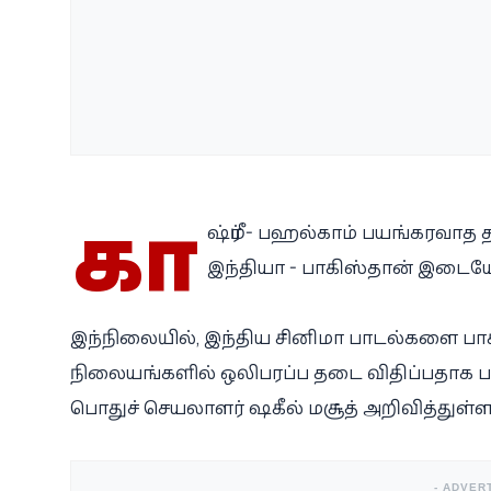
கா
ஷ்மீர் - பஹல்காம் பயங்கரவாத 
இந்தியா - பாகிஸ்தான் இடையே
இந்நிலையில், இந்திய சினிமா பாடல்களை பாக
நிலையங்களில் ஒலிபரப்ப தடை விதிப்பதாக பா
பொதுச் செயலாளர் ஷகீல் மசூத் அறிவித்துள்ளா
- ADVER