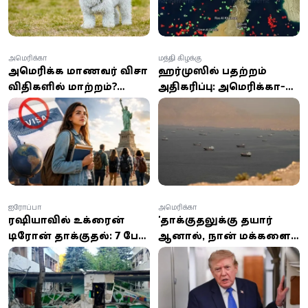
அமெரிக்கா
மத்திய கிழக்கு
அமெரிக்க மாணவர் விசா
ஹர்முஸில் பதற்றம்
விதிகளில் மாற்றம்?
அதிகரிப்பு: அமெரிக்கா-
செப்டம்பர் 15-க்குள்
ஈரான் மோதல் தீவிரம் -
திரும்ப வேண்டிய
80 இலக்குகளை
அவசியம் ஏன்?
குறிவைத்து பதிலடி
தாக்குதல்
ஐரோப்பா
அமெரிக்கா
ரஷியாவில் உக்ரைன்
'தாக்குதலுக்கு தயார்
டிரோன் தாக்குதல்: 7 பேர்
ஆனால், நான் மக்களைக்
உயிரிழப்பு, 50-க்கும்
கொல்ல விரும்பவில்லை'
மேற்பட்டோர் காயம்
– ஈரானுடன்
பேச்சுவார்த்தைக்கு
திரும்பிய டிரம்ப்!