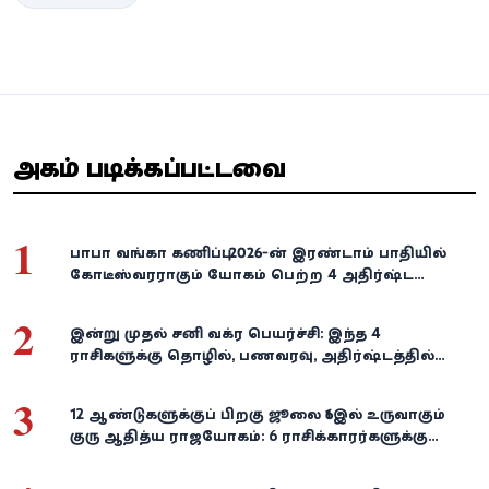
அதிகம் படிக்கப்பட்டவை
1
பாபா வங்கா கணிப்பு: 2026-ன் இரண்டாம் பாதியில்
கோடீஸ்வரராகும் யோகம் பெற்ற 4 அதிர்ஷ்ட
ராசிகள்!
2
இன்று முதல் சனி வக்ர பெயர்ச்சி: இந்த 4
ராசிகளுக்கு தொழில், பணவரவு, அதிர்ஷ்டத்தில்
பெரிய திருப்பம்!
3
12 ஆண்டுகளுக்குப் பிறகு ஜூலை 16இல் உருவாகும்
குரு ஆதித்ய ராஜயோகம்: 6 ராசிக்காரர்களுக்கு
பணம், வெற்றி குவியுமாம்!