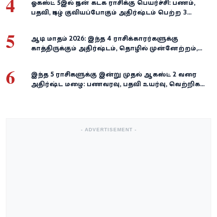
4
ஓகஸ்ட் 5இல் புதன் கடக ராசிக்கு பெயர்ச்சி: பணம்,
பதவி, புகழ் குவியப்போகும் அதிர்ஷ்டம் பெற்ற 3
ராசிகள்!
5
ஆடி மாதம் 2026: இந்த 4 ராசிக்காரர்களுக்கு
காத்திருக்கும் அதிர்ஷ்டம், தொழில் முன்னேற்றம்,
நிதி வளர்ச்சி!
6
இந்த 5 ராசிகளுக்கு இன்று முதல் ஆகஸ்ட் 2 வரை
அதிர்ஷ்ட மழை: பணவரவு, பதவி உயர்வு, வெற்றிகள்
குவியும்!
- ADVERTISEMENT -