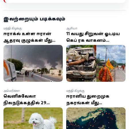
இவற்றையும் படிக்கவும்
மத்திய கிழக்கு
ஆசியா
ஈராக்கில் உள்ள ஈரான்
11 வயது சிறுவன் ஓட்டிய
ஆதரவு குழுக்கள் மீது
கெப் ரக வாகனம்
சவுதி மற்றும் அமெரிக்கா
பௌத்தத் துறவிகள்
வான்வழித் தாக்குதல்
ஊர்வலத்தில் புகுந்து
விபத்து; 8 துறவிகள்
உயிரிழப்பு!
அமெரிக்கா
மத்திய கிழக்கு
வெனிசுவேலா
ஈரானிய துறைமுக
நிலநடுக்கத்தில் 29
நகரங்கள் மீது
நாட்கள் இடிபாடுகளில்
அமெரிக்கா குண்டுவீச்சு;
அதிசயமாக மீட்கப்பட்ட
ஹார்முஸ் நீரிணையை
நாய்!
மீண்டும் மூடியது ஈரான்!