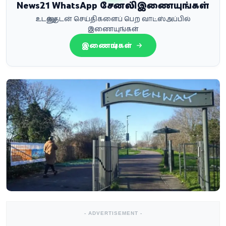
News21 WhatsApp சேனலில் இணையுங்கள்
உடனுக்குடன் செய்திகளைப் பெற வாட்ஸ்அப்பில்
இணையுங்கள்
இணையுங்கள்
- ADVERTISEMENT -