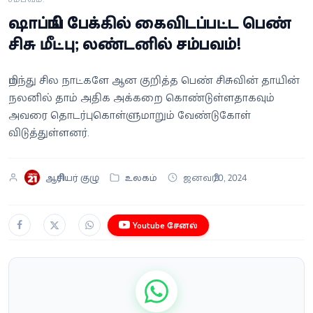
வீடியோ
ஷாப்பிங் பேக்கில் கைவிடப்பட்ட பெண்
சிசு மீட்பு; லண்டனில் சம்பவம்!
வணிகம்
பிறந்து சில நாட்களே ஆன குறித்த பெண் சிசுவின் தாயின்
கட்டுரை
நலனில் தாம் அதிக அக்கறை கொண்டுள்ளதாகவும்
அவரை தொடர்புகொள்ளுமாறும் வேண்டுகோள்
வெப்ஸ்டோரி
விடுத்துள்ளனர்.
தமிழ்
ஆசிரியர் குழு
உலகம்
ஜனவரி 20, 2024
Youtube சேனல்