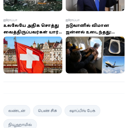
ஐரோப்பா
ஐரோப்பா
உலகிலேயே அதிக சொத்து
நடுவானில் விமான
வைத்திருப்பவர்கள் யார்?
ஜன்னல் உடைந்தது:
முதல் இடத்தில் இந்த
காற்றால் வெளியே
நாட்டின் மக்கள்!
இழுத்த பயணி -
நூலிழையில் உயிர்
தப்பினார்!
லண்டன்
பெண் சிசு
ஷாப்பிங் பேக்
நியூஹாமில்