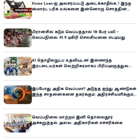
Home Loan-ஐ அவசரப்பட்டு அடைக்காதீங்க..! இந்த
ஸ்மார்ட் ட்ரிக் உங்களை இன்னொரு சொத்தின்
உரிமையாளராக்கலாம்!
பிரான்சில் கடும் வெப்பத்தால் 18 பேர் பலி –
வெப்பநிலை 41.9 டிகிரி செல்சியஸை எட்டியது
AI தொழில்நுட்ப உதவியுடன் இணைந்த
இரட்டையர்கள் வெற்றிகரமாகப் பிரிப்பு: மருத்துவ
உலகில் புதிய சாதனை
இப்போது அதிக வெப்பமா? அடுத்த ஐந்து ஆண்டுகள்
இந்த சாதனைகளை தகர்க்கும்: அதிர்ச்சியளிக்கும்
ஐ.நா.வின் எச்சரிக்கை
வெப்பநிலை மாற்றம் இனி தொலைதூர
அச்சுறுத்தல் அல்ல: அதிகாரிகள் எச்சரிக்கை