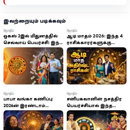
இவற்றையும் படிக்கவும்
ஜோதிடம்
ஜோதிடம்
ஒகஸ்ட் 2இல் மிதுனத்தில்
ஆடி மாதம் 2026: இந்த 4
செவ்வாய் பெயர்ச்சி: இந்த
ராசிக்காரர்களுக்கு
4 ராசிக்காரர்களுக்கு
காத்திருக்கும் அதிர்ஷ்டம்,
அதிர்ஷ்டம், பணவரவு,
தொழில் முன்னேற்றம்,
தொழில் முன்னேற்றம்
நிதி வளர்ச்சி!
காத்திருக்கிறது!
ஜோதிடம்
ஜோதிடம்
பாபா வங்கா கணிப்பு:
சனிபகவானின் நட்சத்திர
2026-ன் இரண்டாம்
பெயர்ச்சியால் இந்த
பாதியில்
ராசிகளுக்கு பொற்காலம்
கோடீஸ்வரராகும் யோகம்
ஆரம்பம்; உங்க ராசி
பெற்ற 4 அதிர்ஷ்ட
என்ன?