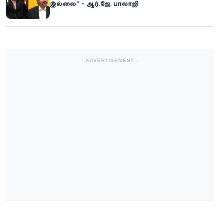
இல்லை” – ஆர்.ஜே. பாலாஜி
- ADVERTISEMENT -