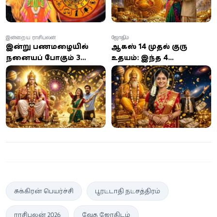
இன்றைய ராசிபலன்
ஜோதிடம்
இன்று பணமழையில்
ஆகஸ்ட் 14 முதல் குரு
நனையப் போகும் 3
உதயம்: இந்த 4
ராசிகள்... உங்க ராசிக்கு
ராசிகளுக்கு தொழில்,
என்ன பலன்?
பணவரவு, அதிர்ஷ்டத்தில்
பெரிய திருப்பம்!
சுக்கிரன் பெயர்ச்சி
பூரட்டாதி நட்சத்திரம்
ராசிபலன் 2026
வேத ஜோதிடம்