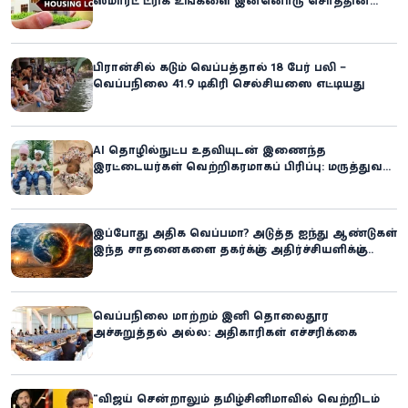
ஸ்மார்ட் ட்ரிக் உங்களை இன்னொரு சொத்தின்
உரிமையாளராக்கலாம்!
பிரான்சில் கடும் வெப்பத்தால் 18 பேர் பலி –
வெப்பநிலை 41.9 டிகிரி செல்சியஸை எட்டியது
AI தொழில்நுட்ப உதவியுடன் இணைந்த
இரட்டையர்கள் வெற்றிகரமாகப் பிரிப்பு: மருத்துவ
உலகில் புதிய சாதனை
இப்போது அதிக வெப்பமா? அடுத்த ஐந்து ஆண்டுகள்
இந்த சாதனைகளை தகர்க்கும்: அதிர்ச்சியளிக்கும்
ஐ.நா.வின் எச்சரிக்கை
வெப்பநிலை மாற்றம் இனி தொலைதூர
அச்சுறுத்தல் அல்ல: அதிகாரிகள் எச்சரிக்கை
“விஜய் சென்றாலும் தமிழ்சினிமாவில் வெற்றிடம்