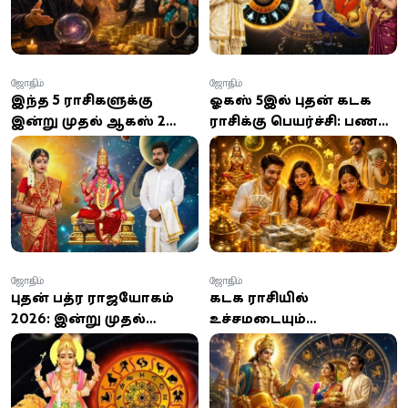
ராசிகள்!
ஜோதிடம்
ஜோதிடம்
இந்த 5 ராசிகளுக்கு
ஓகஸ்ட் 5இல் புதன் கடக
இன்று முதல் ஆகஸ்ட் 2
ராசிக்கு பெயர்ச்சி: பணம்,
வரை அதிர்ஷ்ட மழை:
பதவி, புகழ்
பணவரவு, பதவி உயர்வு,
குவியப்போகும்
வெற்றிகள் குவியும்!
அதிர்ஷ்டம் பெற்ற 3
ராசிகள்!
ஜோதிடம்
ஜோதிடம்
புதன் பத்ர ராஜயோகம்
கடக ராசியில்
2026: இன்று முதல்
உச்சமடையும்
அதிர்ஷ்டம் பெறும் 3
குருபகவான்... கோடி
ராசிகள் இவைதான்...
நன்மைகளை
உங்க ராசி இதுல
பெறப்போகும் 3 ராசிகள் -
இருக்கா?
உங்க ராசி என்ன?