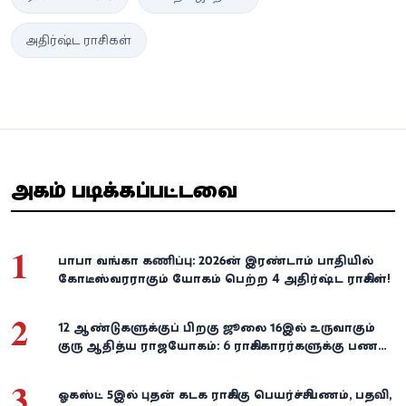
அதிர்ஷ்ட ராசிகள்
அதிகம் படிக்கப்பட்டவை
1
பாபா வங்கா கணிப்பு: 2026-ன் இரண்டாம் பாதியில்
கோடீஸ்வரராகும் யோகம் பெற்ற 4 அதிர்ஷ்ட ராசிகள்!
2
12 ஆண்டுகளுக்குப் பிறகு ஜூலை 16இல் உருவாகும்
குரு ஆதித்ய ராஜயோகம்: 6 ராசிக்காரர்களுக்கு பணம்,
வெற்றி குவியுமாம்!
3
ஓகஸ்ட் 5இல் புதன் கடக ராசிக்கு பெயர்ச்சி: பணம், பதவி,