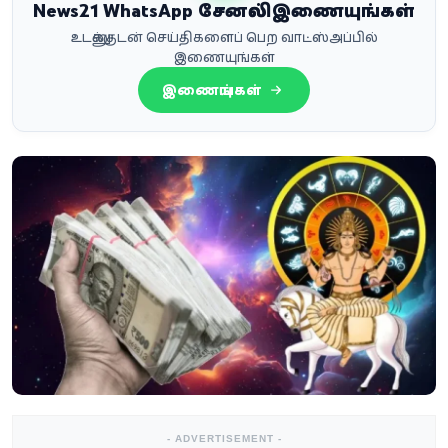
News21 WhatsApp சேனலில் இணையுங்கள்
உடனுக்குடன் செய்திகளைப் பெற வாட்ஸ்அப்பில்
இணையுங்கள்
இணையுங்கள்
- ADVERTISEMENT -