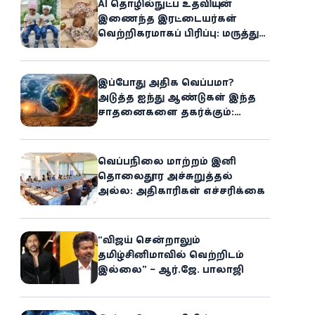
AI தொழில்நுட்ப உதவியுடன்
இணைந்த இரட்டையர்கள்
வெற்றிகரமாகப் பிரிப்பு: மருத்துவ
உலகில் புதிய சாதனை
இப்போது அதிக வெப்பமா?
அடுத்த ஐந்து ஆண்டுகள் இந்த
சாதனைகளை தகர்க்கும்:
அதிர்ச்சியளிக்கும் ஐ.நா.வின்
எச்சரிக்கை
வெப்பநிலை மாற்றம் இனி
தொலைதூர அச்சுறுத்தல்
அல்ல: அதிகாரிகள் எச்சரிக்கை
“விஜய் சென்றாலும்
தமிழ்சினிமாவில் வெற்றிடம்
இல்லை” – ஆர்.ஜே. பாலாஜி