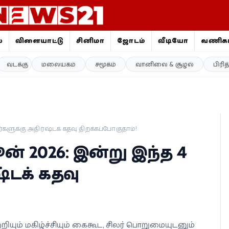
ை
விளையாட்டு
சினிமா
ஜோதிடம்
வீடியோ
வணிகம
வடக்கு
மலையகம்
சமூகம்
வானிலை & சூழல்
பிரி
்களுக்கு அதிர்ஷ்டக் கதவு திறக்கப்போகுதாம்!
ன் 2026: இன்று இந்த 4
ஷ்டக் கதவு
றியும் மகிழ்ச்சியும் கைகூட, சிலர் பொறுமையுடனும்