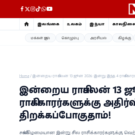
இலங்கை
உலகம்
இந்தியா
காலநில
மக்கள் குரல்
கொழும்பு
அரசியல்
கிழக்கு
இலங்கை
உலகம்
இந்தியா
Home
/
இன்றைய ராசிபலன் 13 ஜூன் 2026: இன்று இந்த 4 ராசிக்காரர
காலநிலை
இன்றைய ராசிபலன் 13 ஜூ
விளையாட்டு
ராசிக்காரர்களுக்கு அதிர்
திறக்கப்போகுதாம்!
சினிமா
ஜோதிடம்
சனிக்கிழமையான இன்று சில ராசிக்காரர்களுக்கு வெற்