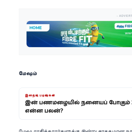
- ADVER
மேஷம்
இதையும் படியுங்கள்
இன்று பணமழையில் நனையப் போகும் 3 ர
என்ன பலன்?
மேஷ ராசிக்காரர்களுக்கு இன்று சாதகமான நாளாக