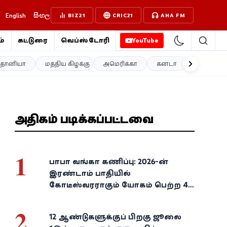
English
සිංහල
BIZ21
CRIC21
AHA FM
்
கட்டுரை
வெப்ஸ்டோரி
YouTube
த்தானியா
மத்திய கிழக்கு
அமெரிக்கா
கனடா
ஐரோப்பா
அதிகம் படிக்கப்பட்டவை
1
பாபா வங்கா கணிப்பு: 2026-ன்
இரண்டாம் பாதியில்
கோடீஸ்வரராகும் யோகம் பெற்ற 4
அதிர்ஷ்ட ராசிகள்!
2
12 ஆண்டுகளுக்குப் பிறகு ஜூலை