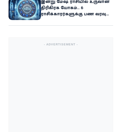
இன்று மேஷ ராசியில் உருவான
திரிகிரக யோகம்.. 6
ராசிக்காரர்களுக்கு பண வரவு
அதிகரிக்கும்
- ADVERTISEMENT -