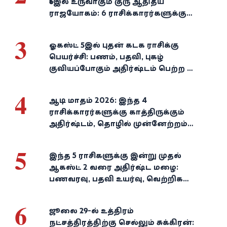
16இல் உருவாகும் குரு ஆதித்ய
ராஜயோகம்: 6 ராசிக்காரர்களுக்கு
பணம், வெற்றி குவியுமாம்!
3
ஓகஸ்ட் 5இல் புதன் கடக ராசிக்கு
பெயர்ச்சி: பணம், பதவி, புகழ்
குவியப்போகும் அதிர்ஷ்டம் பெற்ற 3
ராசிகள்!
4
ஆடி மாதம் 2026: இந்த 4
ராசிக்காரர்களுக்கு காத்திருக்கும்
அதிர்ஷ்டம், தொழில் முன்னேற்றம்,
நிதி வளர்ச்சி!
5
இந்த 5 ராசிகளுக்கு இன்று முதல்
ஆகஸ்ட் 2 வரை அதிர்ஷ்ட மழை:
பணவரவு, பதவி உயர்வு, வெற்றிகள்
குவியும்!
6
ஜூலை 29-ல் உத்திரம்
நட்சத்திரத்திற்கு செல்லும் சுக்கிரன்: