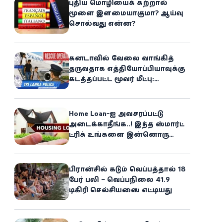
புதிய மொழியைக் கற்றால்
மூளை இளமையாகுமா? ஆய்வு
சொல்வது என்ன?
கனடாவில் வேலை வாங்கித்
தருவதாக எத்தியோப்பியாவுக்கு
கடத்தப்பட்ட மூவர் மீட்பு:
கிளிநொச்சி சந்தேகநபர் கைது!
Home Loan-ஐ அவசரப்பட்டு
அடைக்காதீங்க..! இந்த ஸ்மார்ட்
ட்ரிக் உங்களை இன்னொரு
சொத்தின்
உரிமையாளராக்கலாம்!
பிரான்சில் கடும் வெப்பத்தால் 18
பேர் பலி – வெப்பநிலை 41.9
டிகிரி செல்சியஸை எட்டியது