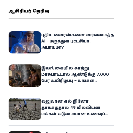
ஆசிரியர் தெரிவு
புதிய வைரஸ்களை வடிவமைத்த
AI - மருத்துவ புரட்சியா,
அபாயமா?
இலங்கையில் காற்று
மாசுபாட்டால் ஆண்டுக்கு 7,000
பேர் உயிரிழப்பு – உங்கள்
வீட்டிலேயே மறைந்திருக்கும்
ஆபத்து!
வலுவான எல் நினோ
தாக்கத்தால் 49 மில்லியன்
மக்கள் கடுமையான உணவுப்
பஞ்சத்தை எதிர்கொள்ளும்
அபாயம் - உலக உணவுத் திட்டம்
எச்சரிக்கை!