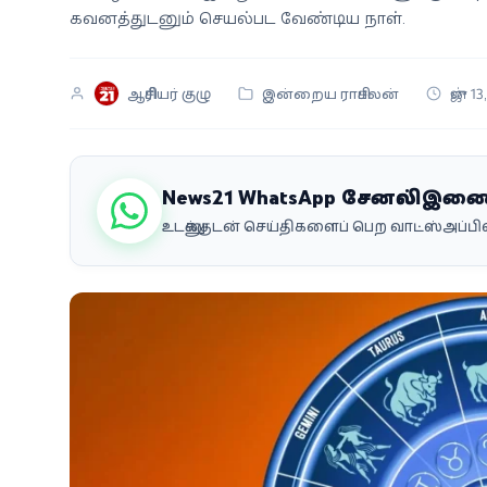
கவனத்துடனும் செயல்பட வேண்டிய நாள்.
வீடியோ
வணிகம்
ஆசிரியர் குழு
இன்றைய ராசிபலன்
ஜுன் 1
கட்டுரை
வெப்ஸ்டோரி
News21 WhatsApp சேனலில் இண
உடனுக்குடன் செய்திகளைப் பெற வாட்ஸ்அப்
தமிழ்