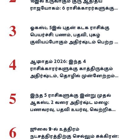
16இல் உருவாகும் குரு ஆதித்ய
ராஜயோகம்: 6 ராசிக்காரர்களுக்கு
பணம், வெற்றி குவியுமாம்!
3
ஓகஸ்ட் 5இல் புதன் கடக ராசிக்கு
பெயர்ச்சி: பணம், பதவி, புகழ்
குவியப்போகும் அதிர்ஷ்டம் பெற்ற 3
ராசிகள்!
4
ஆடி மாதம் 2026: இந்த 4
ராசிக்காரர்களுக்கு காத்திருக்கும்
அதிர்ஷ்டம், தொழில் முன்னேற்றம்,
நிதி வளர்ச்சி!
5
இந்த 5 ராசிகளுக்கு இன்று முதல்
ஆகஸ்ட் 2 வரை அதிர்ஷ்ட மழை:
பணவரவு, பதவி உயர்வு, வெற்றிகள்
குவியும்!
6
ஜூலை 29-ல் உத்திரம்
நட்சத்திரத்திற்கு செல்லும் சுக்கிரன்: