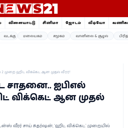
ை
விளையாட்டு
சினிமா
ஜோதிடம்
வீடியோ
வணிகம
வடக்கு
மலையகம்
சமூகம்
வானிலை & சூழல்
பிரி
் 2 முறை ஹிட் விக்கெட் ஆன முதல் வீரர்!
ஷ்ட சாதனை.. ஐபிஎல்
ட் விக்கெட் ஆன முதல்
டன்ஸ் வீரர் சாய் சுதர்ஷன், ‘ஹிட் விக்கெட்’ முறையில்