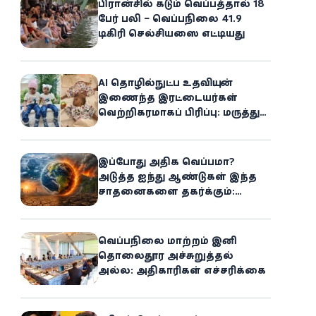
பிரான்சில் கடும் வெப்பத்தால் 18
பேர் பலி – வெப்பநிலை 41.9
டிகிரி செல்சியஸை எட்டியது
AI தொழில்நுட்ப உதவியுடன்
இணைந்த இரட்டையர்கள்
வெற்றிகரமாகப் பிரிப்பு: மருத்துவ
உலகில் புதிய சாதனை
இப்போது அதிக வெப்பமா?
அடுத்த ஐந்து ஆண்டுகள் இந்த
சாதனைகளை தகர்க்கும்:
அதிர்ச்சியளிக்கும் ஐ.நா.வின்
எச்சரிக்கை
வெப்பநிலை மாற்றம் இனி
தொலைதூர அச்சுறுத்தல்
அல்ல: அதிகாரிகள் எச்சரிக்கை