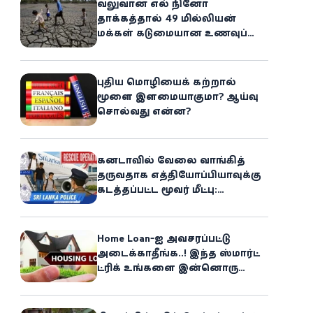
வலுவான எல் நினோ
தாக்கத்தால் 49 மில்லியன்
மக்கள் கடுமையான உணவுப்
பஞ்சத்தை எதிர்கொள்ளும்
அபாயம் - உலக உணவுத் திட்டம்
எச்சரிக்கை!
புதிய மொழியைக் கற்றால்
மூளை இளமையாகுமா? ஆய்வு
சொல்வது என்ன?
கனடாவில் வேலை வாங்கித்
தருவதாக எத்தியோப்பியாவுக்கு
கடத்தப்பட்ட மூவர் மீட்பு:
கிளிநொச்சி சந்தேகநபர் கைது!
Home Loan-ஐ அவசரப்பட்டு
அடைக்காதீங்க..! இந்த ஸ்மார்ட்
ட்ரிக் உங்களை இன்னொரு
சொத்தின்
உரிமையாளராக்கலாம்!