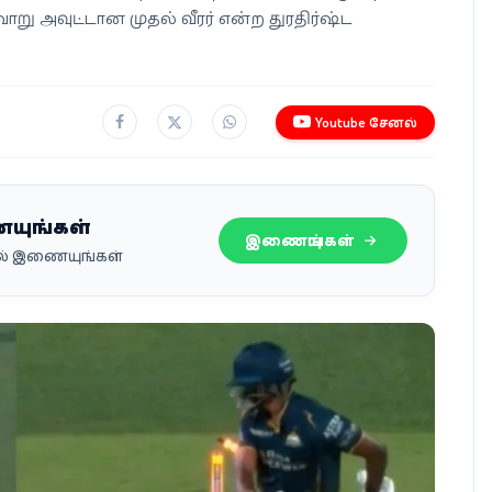
ாறு அவுட்டான முதல் வீரர் என்ற துரதிர்ஷ்ட
Youtube சேனல்
ையுங்கள்
இணையுங்கள்
பில் இணையுங்கள்