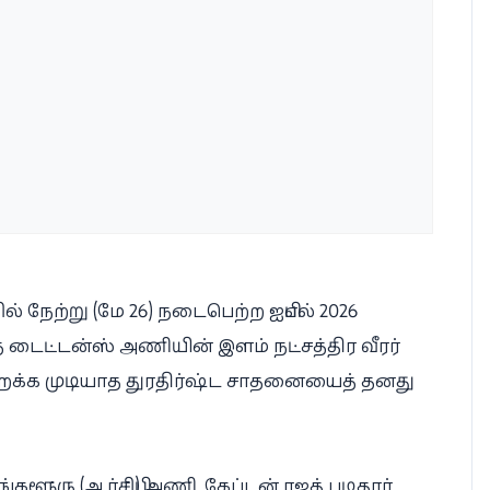
ல் நேற்று (மே 26) நடைபெற்ற ஐபிஎல் 2026
த் டைட்டன்ஸ் அணியின் இளம் நட்சத்திர வீரர்
் மறக்க முடியாத துரதிர்ஷ்ட சாதனையைத் தனது
்களூரு (ஆர்சிபி) அணி, கேப்டன் ரஜத் படிதார்