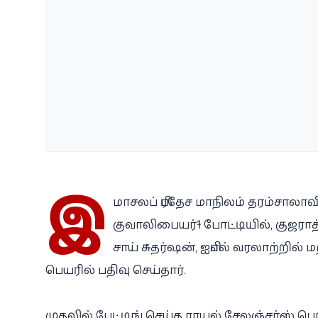
இ
மாசலப் பிரதேச மாநிலம் தரம்சாலாவி
குவாலிபையர்-1 போட்டியில், குஜரா
சாய் சுதர்ஷன், ஐபிஎல் வரலாற்றில
பெயரில் பதிவு செய்தார்.
முதலில் பேட்டிங் செய்த ராயல் சேலஞ்சர்ஸ் பெங