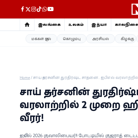
இலங்கை
உலகம்
இந்தியா
காலநில
மக்கள் குரல்
கொழும்பு
அரசியல்
கிழக்கு
இலங்கை
உலகம்
இந்தியா
Home
/
சாய் சுதர்சனின் துரதிர்ஷ்ட சாதனை.. ஐபிஎல் வரலாற்றில
காலநிலை
சாய் சுதர்சனின் துரதிர்
விளையாட்டு
வரலாற்றில் 2 முறை ஹி
வீரர்!
சினிமா
ஜோதிடம்
ஐபிஎல் 2026 குவாலிபையர்-1 போட்டியில் குஜராத் டைட்