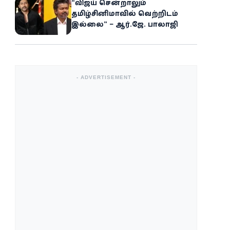
“விஜய் சென்றாலும்
தமிழ்சினிமாவில் வெற்றிடம்
இல்லை” – ஆர்.ஜே. பாலாஜி
- ADVERTISEMENT -