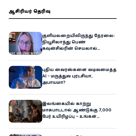
ஆசிரியர் தெரிவு
குளியலறையிலிருந்து நேரலை:
நியூசிலாந்து பெண்
கவுன்சிலரின் செயலால்
இணையத்தில் பரபரப்பு!
புதிய வைரஸ்களை வடிவமைத்த
AI - மருத்துவ புரட்சியா,
அபாயமா?
இலங்கையில் காற்று
மாசுபாட்டால் ஆண்டுக்கு 7,000
பேர் உயிரிழப்பு – உங்கள்
வீட்டிலேயே மறைந்திருக்கும்
ஆபத்து!