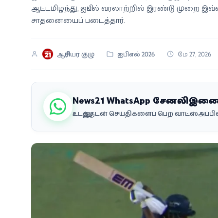
ஆட்டமிழந்து, ஐபிஎல் வரலாற்றில் இரண்டு முறை இவ்வ
வீடியோ
சாதனையைப் படைத்தார்.
வணிகம்
ஆசிரியர் குழு
ஐபிஎல் 2026
மே 27, 2026
கட்டுரை
வெப்ஸ்டோரி
News21 WhatsApp சேனலில் இண
உடனுக்குடன் செய்திகளைப் பெற வாட்ஸ்அப்
தமிழ்