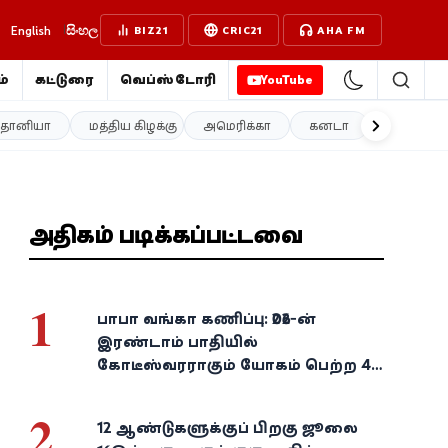
English
සිංහල
BIZ21
CRIC21
AHA FM
்
கட்டுரை
வெப்ஸ்டோரி
YouTube
த்தானியா
மத்திய கிழக்கு
அமெரிக்கா
கனடா
ஐரோப்பா
அதிகம் படிக்கப்பட்டவை
1
பாபா வங்கா கணிப்பு: 2026-ன்
இரண்டாம் பாதியில்
கோடீஸ்வரராகும் யோகம் பெற்ற 4
அதிர்ஷ்ட ராசிகள்!
2
12 ஆண்டுகளுக்குப் பிறகு ஜூலை