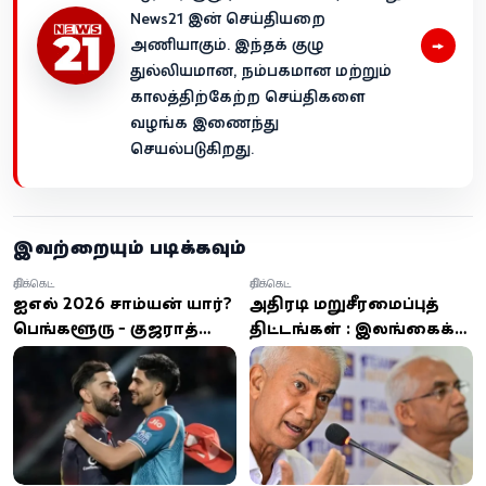
News21 இன் செய்தியறை
→
அணியாகும். இந்தக் குழு
துல்லியமான, நம்பகமான மற்றும்
காலத்திற்கேற்ற செய்திகளை
வழங்க இணைந்து
செயல்படுகிறது.
இவற்றையும் படிக்கவும்
கிரிக்கெட்
கிரிக்கெட்
ஐபிஎல் 2026 சாம்பியன் யார்?
அதிரடி மறுசீரமைப்புத்
பெங்களூரு - குஜராத்
திட்டங்கள் : இலங்கைக்
அணிகள் இன்று
கிரிக்கெட் புத்துயிர்
இறுதிப்போட்டியில்
பெறுமா?
மோதல்