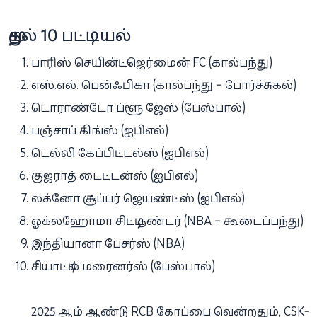
முதல் 10 பட்டியல்
பாரிஸ் செயின்ட்-ஜெர்மைன் FC (கால்பந்து)
எஸ்.எல். பென்ஃபிகா (கால்பந்து – போர்ச்சுகல்)
டொராண்டோ ப்ளூ ஜேஸ் (பேஸ்பால்)
பஞ்சாப் கிங்ஸ் (ஐபிஎல்)
டெல்லி கேப்பிட்டல்ஸ் (ஐபிஎல்)
குஜராத் டைட்டன்ஸ் (ஐபிஎல்)
லக்னோ சூப்பர் ஜெயண்ட்ஸ் (ஐபிஎல்)
ஓக்லஹோமா சிட்டி தண்டர் (NBA – கூடைப்பந்து)
இந்தியானா பேசர்ஸ் (NBA)
சியாட்டில் மரைனர்ஸ் (பேஸ்பால்)
2025 ஆம் ஆண்டு RCB கோப்பை வென்றதும், CSK-