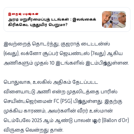
இதையும் படியுங்கள்
அதிரடி மறுசீரமைப்புத் திட்டங்கள் : இலங்கைக்
கிரிக்கெட் புத்துயிர் பெறுமா?
இவற்றைத் தொடர்ந்து, குஜராத் டைட்டன்ஸ்
(6வது), லக்னோ சூப்பர் ஜெயண்ட்ஸ் (7வது) ஆகிய
அணிகளும் முதல் 10 இடங்களில் இடம்பிடித்துள்ளன.
பொதுவாக, உலகில் அதிகம் தேடப்பட்ட
விளையாட்டு அணி என்ற முதலிடத்தை பாரிஸ்
செயின்ட்-ஜெர்மைன் FC (PSG) பிடித்துள்ளது. இதற்கு
முக்கிய காரணம், அவர்களின் வீரர் உஸ்மான்
டெம்பேலே 2025 ஆம் ஆண்டு பாலன் டி ஓர் (Ballon d’Or)
விருதை வென்றது தான்.