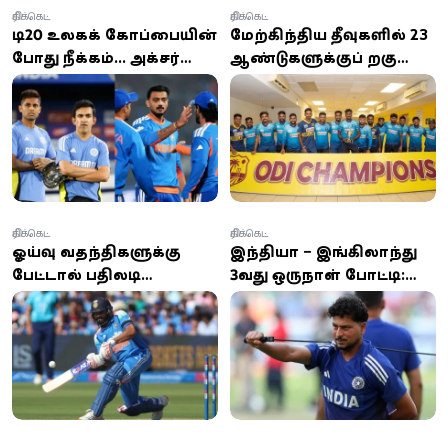
கிரிக்கெட்
கிரிக்கெட்
டி20 உலகக் கோப்பையின்
மேற்கிந்திய தீவுகளில் 23
போது நீக்கம்... அக்சர்
ஆண்டுகளுக்குப் பிறகு
படேலிடம் மன்னிப்பு
சாதனை: ஒருநாள்
கேட்டார் சூர்யகுமார்
தொடரை கைப்பற்றிய
யாதவ்
இலங்கை அணி
கிரிக்கெட்
கிரிக்கெட்
ஓய்வு வதந்திகளுக்கு
இந்தியா – இங்கிலாந்து
பேட்டால் பதிலடி
3வது ஒருநாள் போட்டி:
கொடுத்த ரோகித் சர்மா:
வாஷிங்டன் சுந்தர்
லார்ட்ஸில் வரலாற்று
விலகல், குல்தீப்
சதம் விளாசிய ஹிட்மேன்!
யாதவுக்கு வாய்ப்பு