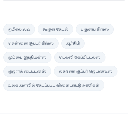
ஐபிஎல் 2025
கூகுள் தேடல்
பஞ்சாப் கிங்ஸ்
சென்னை சூப்பர் கிங்ஸ்
ஆர்சிபி
மும்பை இந்தியன்ஸ்
டெல்லி கேப்பிட்டல்ஸ்
குஜராத் டைட்டன்ஸ்
லக்னோ சூப்பர் ஜெயண்ட்ஸ்
உலக அளவில் தேடப்பட்ட விளையாட்டு அணிகள்