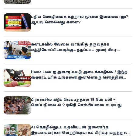
எச்சரிக்கை!
புதிய மொழியைக் கற்றால் மூளை இளமையாகுமா?
ஆய்வு சொல்வது என்ன?
கனடாவில் வேலை வாங்கித் தருவதாக
எத்தியோப்பியாவுக்கு கடத்தப்பட்ட மூவர் மீட்பு:
கிளிநொச்சி சந்தேகநபர் கைது!
Home Loan-ஐ அவசரப்பட்டு அடைக்காதீங்க..! இந்த
ஸ்மார்ட் ட்ரிக் உங்களை இன்னொரு சொத்தின்
உரிமையாளராக்கலாம்!
பிரான்சில் கடும் வெப்பத்தால் 18 பேர் பலி –
வெப்பநிலை 41.9 டிகிரி செல்சியஸை எட்டியது
AI தொழில்நுட்ப உதவியுடன் இணைந்த
இரட்டையர்கள் வெற்றிகரமாகப் பிரிப்பு: மருத்துவ