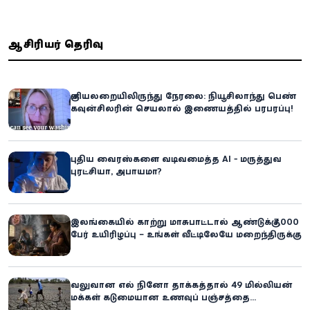
ஆசிரியர் தெரிவு
குளியலறையிலிருந்து நேரலை: நியூசிலாந்து பெண்
கவுன்சிலரின் செயலால் இணையத்தில் பரபரப்பு!
புதிய வைரஸ்களை வடிவமைத்த AI - மருத்துவ
புரட்சியா, அபாயமா?
இலங்கையில் காற்று மாசுபாட்டால் ஆண்டுக்கு 7,000
பேர் உயிரிழப்பு – உங்கள் வீட்டிலேயே மறைந்திருக்கும்
ஆபத்து!
வலுவான எல் நினோ தாக்கத்தால் 49 மில்லியன்
மக்கள் கடுமையான உணவுப் பஞ்சத்தை
எதிர்கொள்ளும் அபாயம் - உலக உணவுத் திட்டம்