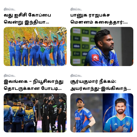
கிரிக்கெட்
கிரிக்கெட்
8வது ஐசிசி கோப்பை
பானுக ராஜபக்ச
வென்று இந்தியா
மௌனம் கலைத்தார்:
வரலாறு…
தனிப்பட்ட வாழ்க்கை
ஆஸ்திரேலியாவுக்கு
சர்ச்சை குறித்து
அடுத்ததாக 2வது இடம்
விளக்கம்!
கிரிக்கெட்
கிரிக்கெட்
இலங்கை – நியூசிலாந்து
சூர்யகுமார் நீக்கம்:
தொடருக்கான போட்டி
அயர்லாந்து-இங்கிலாந்து
அட்டவணை வெளியீடு
டி20 தொடருக்கான
இந்திய அணி அறிவிப்பு