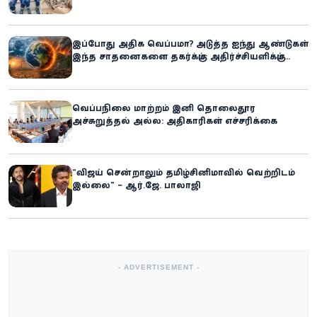
உலகில் புதிய சாதனை
இப்போது அதிக வெப்பமா? அடுத்த ஐந்து ஆண்டுகள்
இந்த சாதனைகளை தகர்க்கும்: அதிர்ச்சியளிக்கும்
ஐ.நா.வின் எச்சரிக்கை
வெப்பநிலை மாற்றம் இனி தொலைதூர
அச்சுறுத்தல் அல்ல: அதிகாரிகள் எச்சரிக்கை
“விஜய் சென்றாலும் தமிழ்சினிமாவில் வெற்றிடம்
இல்லை” – ஆர்.ஜே. பாலாஜி
- ADVERTISEMENT -