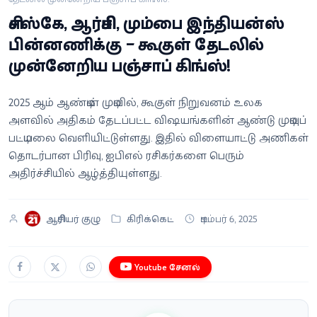
வீடியோ
சிஎஸ்கே, ஆர்சிபி, மும்பை இந்தியன்ஸ்
பின்னணிக்கு – கூகுள் தேடலில்
வணிகம்
முன்னேறிய பஞ்சாப் கிங்ஸ்!
கட்டுரை
2025 ஆம் ஆண்டின் முடிவில், கூகுள் நிறுவனம் உலக
அளவில் அதிகம் தேடப்பட்ட விஷயங்களின் ஆண்டு முடிவுப்
வெப்ஸ்டோரி
பட்டியலை வெளியிட்டுள்ளது. இதில் விளையாட்டு அணிகள்
தொடர்பான பிரிவு, ஐபிஎல் ரசிகர்களை பெரும்
தமிழ்
அதிர்ச்சியில் ஆழ்த்தியுள்ளது.
ஆசிரியர் குழு
கிரிக்கெட்
டிசம்பர் 6, 2025
Youtube சேனல்