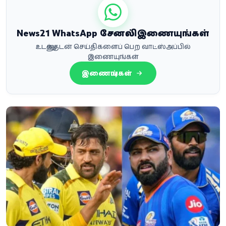
News21 WhatsApp சேனலில் இணையுங்கள்
உடனுக்குடன் செய்திகளைப் பெற வாட்ஸ்அப்பில்
இணையுங்கள்
இணையுங்கள்