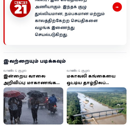
→
அணியாகும். இந்தக் குழு
துல்லியமான, நம்பகமான மற்றும்
காலத்திற்கேற்ற செய்திகளை
வழங்க இணைந்து
செயல்படுகிறது.
இவற்றையும் படிக்கவும்
வானிலை & சூழல்
வானிலை & சூழல்
இன்றைய வானிலை
மகாவலி கங்கையை
அறிவிப்பு: மாகாணங்கள்
ஒட்டிய தாழ்நிலப்
பலவற்றில் மழை, சில
பகுதிகளுக்கு வெள்ள
பகுதிகளில் பலத்த காற்று
அபாய எச்சரிக்கை –
அடுத்த 24 மணிநேரம்
பொதுமக்களே
அவதானம்!