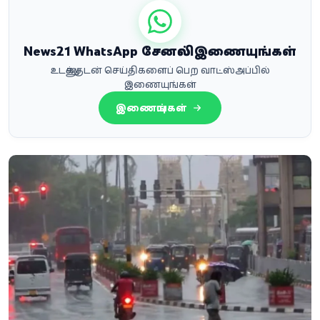
News21 WhatsApp சேனலில் இணையுங்கள்
உடனுக்குடன் செய்திகளைப் பெற வாட்ஸ்அப்பில்
இணையுங்கள்
இணையுங்கள்