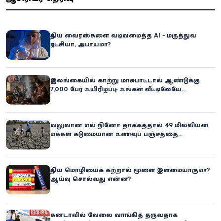
புதிய வைரஸ்களை வடிவமைத்த AI - மருத்துவ
புரட்சியா, அபாயமா?
இலங்கையில் காற்று மாசுபாட்டால் ஆண்டுக்கு
7,000 பேர் உயிரிழப்பு – உங்கள் வீட்டிலேயே
மறைந்திருக்கும் ஆபத்து!
வலுவான எல் நினோ தாக்கத்தால் 49 மில்லியன்
மக்கள் கடுமையான உணவுப் பஞ்சத்தை
எதிர்கொள்ளும் அபாயம் - உலக உணவுத் திட்டம்
எச்சரிக்கை!
புதிய மொழியைக் கற்றால் மூளை இளமையாகுமா?
ஆய்வு சொல்வது என்ன?
கனடாவில் வேலை வாங்கித் தருவதாக