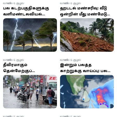
வானிலை & சூழல்
வானிலை & சூழல்
பல கடற்பகுதிகளுக்கு
ஹட்டனில் மண்சரிவு: வீடு
வளிமண்டலவியல்
ஒன்றின் மீது மண்மேடு
திணைக்களம்
சரிந்து வீழ்ந்ததில் 4 பேர்
எச்சரிக்கை: மீனவர்கள்
மாயம்
அவதானமாக இருக்க
அறிவுரை
வானிலை & சூழல்
வானிலை & சூழல்
தீவிரமாகும்
இன்றும் பலத்த
தென்மேற்குப்
காற்றுக்கு வாய்ப்பு: பல
பருவப்பெயர்ச்சி: 100
பகுதிகளில் இடைக்கிடை
மி.மீக்கு மேல் பலத்த
மழை என எச்சரிக்கை
மழை -
வளிமண்டலவியல்
திணைக்களம்
எச்சரிக்கை!
வானிலை & சூழல்
வானிலை & சூழல்