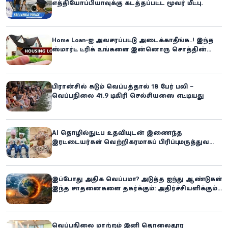
எத்தியோப்பியாவுக்கு கடத்தப்பட்ட மூவர் மீட்பு:
கிளிநொச்சி சந்தேகநபர் கைது!
Home Loan-ஐ அவசரப்பட்டு அடைக்காதீங்க..! இந்த
ஸ்மார்ட் ட்ரிக் உங்களை இன்னொரு சொத்தின்
உரிமையாளராக்கலாம்!
பிரான்சில் கடும் வெப்பத்தால் 18 பேர் பலி –
வெப்பநிலை 41.9 டிகிரி செல்சியஸை எட்டியது
AI தொழில்நுட்ப உதவியுடன் இணைந்த
இரட்டையர்கள் வெற்றிகரமாகப் பிரிப்பு: மருத்துவ
உலகில் புதிய சாதனை
இப்போது அதிக வெப்பமா? அடுத்த ஐந்து ஆண்டுகள்
இந்த சாதனைகளை தகர்க்கும்: அதிர்ச்சியளிக்கும்
ஐ.நா.வின் எச்சரிக்கை
வெப்பநிலை மாற்றம் இனி தொலைதூர