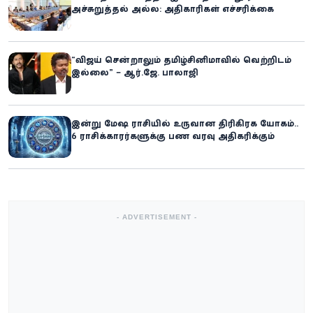
அச்சுறுத்தல் அல்ல: அதிகாரிகள் எச்சரிக்கை
“விஜய் சென்றாலும் தமிழ்சினிமாவில் வெற்றிடம்
இல்லை” – ஆர்.ஜே. பாலாஜி
இன்று மேஷ ராசியில் உருவான திரிகிரக யோகம்..
6 ராசிக்காரர்களுக்கு பண வரவு அதிகரிக்கும்
- ADVERTISEMENT -