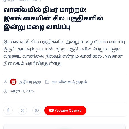
வீடியோ
வானிலையில் திடீர் மாற்றம்:
இலங்கையின் சில பகுதிகளில்
வணிகம்
இன்று மழை வாய்ப்பு
கட்டுரை
இலங்கையின் சில பகுதிகளில் இன்று மழை பெய்ய வாய்ப்பு
இருப்பதாகவும், நாட்டின் மற்ற பகுதிகளில் பெரும்பாலும்
வெப்ஸ்டோரி
வறண்ட வானிலை நிலவும் என்றும் வானிலை அவதான
நிலையம் தெரிவித்துள்ளது.
தமிழ்
ஆசிரியர் குழு
வானிலை & சூழல்
மார்ச் 11, 2026
Youtube சேனல்