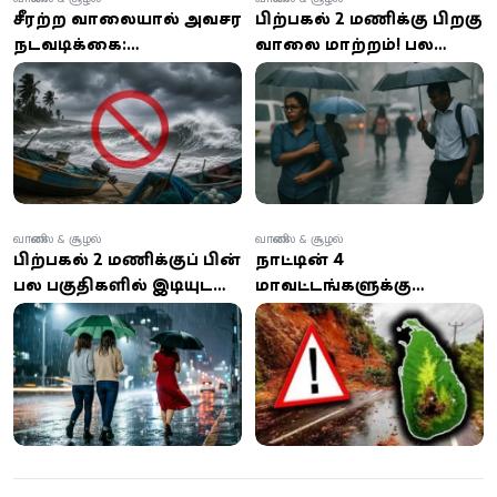
சீரற்ற வானிலையால் அவசர
பிற்பகல் 2 மணிக்கு பிறகு
நடவடிக்கை:
வானிலை மாற்றம்! பல
யாழ்ப்பாணம் முதல்
பகுதிகளில் கனமழை,
பேருவளை வரை சிறிய
காற்று குறித்து
மீன்பிடிப் படகுகள்
எச்சரிக்கை
கடலுக்குச் செல்ல தடை
வானிலை & சூழல்
வானிலை & சூழல்
பிற்பகல் 2 மணிக்குப் பின்
நாட்டின் 4
பல பகுதிகளில் இடியுடன்
மாவட்டங்களுக்கு
கூடிய மழை: வானிலை
மண்சரிவு அபாய
ஆய்வு மையம்
எச்சரிக்கை: 100 மிமீ
எச்சரிக்கை
அதிக பலத்த மழைக்கு
வாய்ப்பு