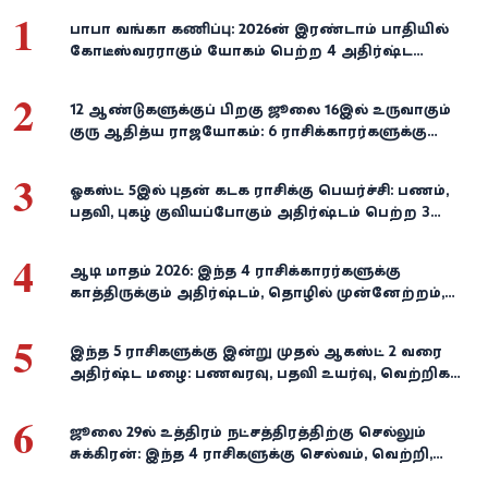
1
பாபா வங்கா கணிப்பு: 2026-ன் இரண்டாம் பாதியில்
கோடீஸ்வரராகும் யோகம் பெற்ற 4 அதிர்ஷ்ட
ராசிகள்!
2
12 ஆண்டுகளுக்குப் பிறகு ஜூலை 16இல் உருவாகும்
குரு ஆதித்ய ராஜயோகம்: 6 ராசிக்காரர்களுக்கு
பணம், வெற்றி குவியுமாம்!
3
ஓகஸ்ட் 5இல் புதன் கடக ராசிக்கு பெயர்ச்சி: பணம்,
பதவி, புகழ் குவியப்போகும் அதிர்ஷ்டம் பெற்ற 3
ராசிகள்!
4
ஆடி மாதம் 2026: இந்த 4 ராசிக்காரர்களுக்கு
காத்திருக்கும் அதிர்ஷ்டம், தொழில் முன்னேற்றம்,
நிதி வளர்ச்சி!
5
இந்த 5 ராசிகளுக்கு இன்று முதல் ஆகஸ்ட் 2 வரை
அதிர்ஷ்ட மழை: பணவரவு, பதவி உயர்வு, வெற்றிகள்
குவியும்!
6
ஜூலை 29-ல் உத்திரம் நட்சத்திரத்திற்கு செல்லும்
சுக்கிரன்: இந்த 4 ராசிகளுக்கு செல்வம், வெற்றி,
அதிர்ஷ்டம் கைகூடுமாம்!