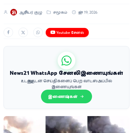
ஆசிரியர் குழு
சமூகம்
ஜுன் 19, 2026
Youtube சேனல்
News21 WhatsApp சேனலில் இணையுங்கள்
உடனுக்குடன் செய்திகளைப் பெற வாட்ஸ்அப்பில்
இணையுங்கள்
இணையுங்கள்