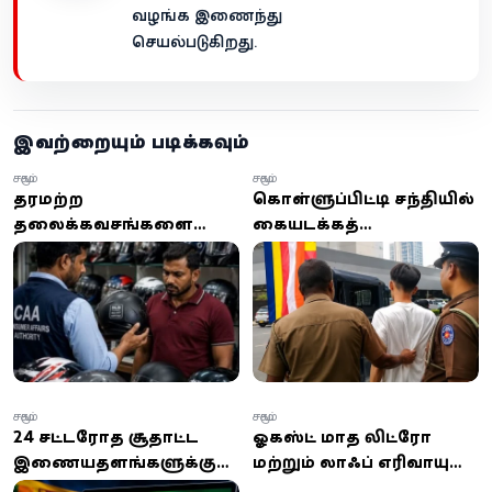
வழங்க இணைந்து
செயல்படுகிறது.
இவற்றையும் படிக்கவும்
சமூகம்
சமூகம்
தரமற்ற
கொள்ளுப்பிட்டி சந்தியில்
தலைக்கவசங்களை
கையடக்கத்
விற்பனை செய்த கடை
தொலைபேசி திருட்டில்
மற்றும் விநியோகஸ்தருக்கு
ஈடுபட்ட வெளிநாட்டவர்
ரூ.10,000 அபராதம்
கைது!
சமூகம்
சமூகம்
24 சட்டவிரோத சூதாட்ட
ஓகஸ்ட் மாத லிட்ரோ
இணையதளங்களுக்கு
மற்றும் லாஃப் எரிவாயு
இலங்கையில் அதிரடித்
விலைகளில் மாற்றம்