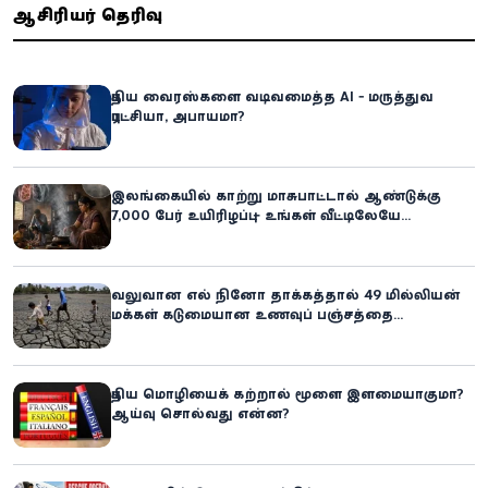
ஆசிரியர் தெரிவு
புதிய வைரஸ்களை வடிவமைத்த AI - மருத்துவ
புரட்சியா, அபாயமா?
இலங்கையில் காற்று மாசுபாட்டால் ஆண்டுக்கு
7,000 பேர் உயிரிழப்பு – உங்கள் வீட்டிலேயே
மறைந்திருக்கும் ஆபத்து!
வலுவான எல் நினோ தாக்கத்தால் 49 மில்லியன்
மக்கள் கடுமையான உணவுப் பஞ்சத்தை
எதிர்கொள்ளும் அபாயம் - உலக உணவுத் திட்டம்
எச்சரிக்கை!
புதிய மொழியைக் கற்றால் மூளை இளமையாகுமா?
ஆய்வு சொல்வது என்ன?