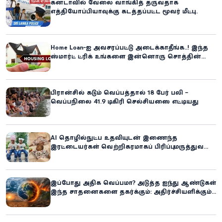
கனடாவில் வேலை வாங்கித் தருவதாக
எத்தியோப்பியாவுக்கு கடத்தப்பட்ட மூவர் மீட்பு:
கிளிநொச்சி சந்தேகநபர் கைது!
Home Loan-ஐ அவசரப்பட்டு அடைக்காதீங்க..! இந்த
ஸ்மார்ட் ட்ரிக் உங்களை இன்னொரு சொத்தின்
உரிமையாளராக்கலாம்!
பிரான்சில் கடும் வெப்பத்தால் 18 பேர் பலி –
வெப்பநிலை 41.9 டிகிரி செல்சியஸை எட்டியது
AI தொழில்நுட்ப உதவியுடன் இணைந்த
இரட்டையர்கள் வெற்றிகரமாகப் பிரிப்பு: மருத்துவ
உலகில் புதிய சாதனை
இப்போது அதிக வெப்பமா? அடுத்த ஐந்து ஆண்டுகள்
இந்த சாதனைகளை தகர்க்கும்: அதிர்ச்சியளிக்கும்
ஐ.நா.வின் எச்சரிக்கை