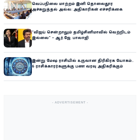
வெப்பநிலை மாற்றம் இனி தொலைதூர
அச்சுறுத்தல் அல்ல: அதிகாரிகள் எச்சரிக்கை
“விஜய் சென்றாலும் தமிழ்சினிமாவில் வெற்றிடம்
இல்லை” – ஆர்.ஜே. பாலாஜி
இன்று மேஷ ராசியில் உருவான திரிகிரக யோகம்..
6 ராசிக்காரர்களுக்கு பண வரவு அதிகரிக்கும்
- ADVERTISEMENT -