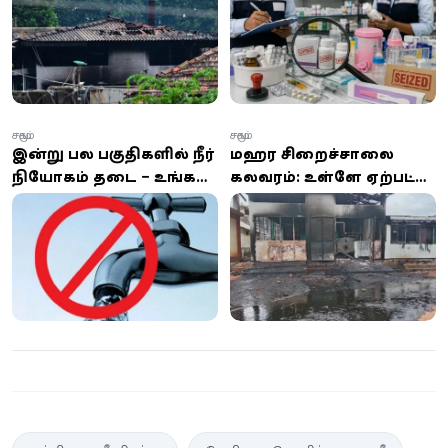
போதைப்பொருள்
குழந்தைகளுக்கான
தட்டுப்பாடே காரணம் -
தயாரிப்புகளிலும் விதிமீறல்!
முதற்கட்ட விசாரணையில்
திடுக்கிடும் தகவல்கள்!
சமூகம்
சமூகம்
இன்று பல பகுதிகளில் நீர்
மஹர சிறைச்சாலை
விநியோகம் தடை – உங்கள்
கலவரம்: உள்ளே ஏற்பட்ட
பகுதி பட்டியலில்
சேதங்களை
உள்ளதா? முழு விவரங்கள்
வெளிக்காட்டும்
இதோ!
புகைப்படங்கள்!