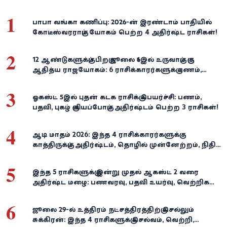
1
பாபா வங்கா கணிப்பு: 2026-ன் இரண்டாம் பாதியில்
கோடீஸ்வரராகும் யோகம் பெற்ற 4 அதிர்ஷ்ட ராசிகள்!
2
12 ஆண்டுகளுக்குப் பிறகு ஜூலை 16இல் உருவாகும் குரு
ஆதித்ய ராஜயோகம்: 6 ராசிக்காரர்களுக்கு பணம்,
வெற்றி குவியுமாம்!
3
ஓகஸ்ட் 5இல் புதன் கடக ராசிக்கு பெயர்ச்சி: பணம்,
பதவி, புகழ் குவியப்போகும் அதிர்ஷ்டம் பெற்ற 3 ராசிகள்!
4
ஆடி மாதம் 2026: இந்த 4 ராசிக்காரர்களுக்கு
காத்திருக்கும் அதிர்ஷ்டம், தொழில் முன்னேற்றம், நிதி
வளர்ச்சி!
5
இந்த 5 ராசிகளுக்கு இன்று முதல் ஆகஸ்ட் 2 வரை
அதிர்ஷ்ட மழை: பணவரவு, பதவி உயர்வு, வெற்றிகள்
குவியும்!
6
ஜூலை 29-ல் உத்திரம் நட்சத்திரத்திற்கு செல்லும்
சுக்கிரன்: இந்த 4 ராசிகளுக்கு செல்வம், வெற்றி,