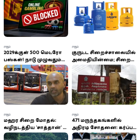
தடை!
இல்லை
சமூகம்
சமூகம்
2029க்குள் 500 மெட்ரோ
குருவிட்ட சிறைச்சாலையில்
பஸ்கள்! நாடு முழுவதும்
அமைதியின்மை; சிறை
விரிவாகும் அநுர
வைத்தியசாலைக்கும்
அரசாங்கத்தின் மெகா
சேதம் ஏற்படுத்திய
திட்டம் -
கைதிகள்
யாழ்ப்பாணத்துக்கும்
விரிவாக்கம்!
சமூகம்
சமூகம்
மஹர சிறை மோதல்:
471 மருந்தகங்களில்
வழிநடத்திய 'சாத்தான்' -
அதிரடி சோதனை: கர்ப்ப
ரூ.15 கோடி சேதம் -
பரிசோதனை கருவிகள்,