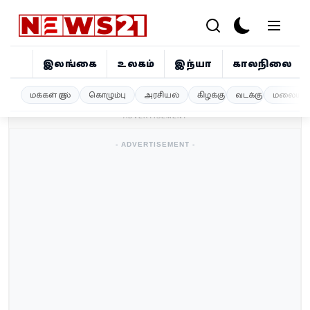
இலங்கை
உலகம்
இந்தியா
காலநிலை
இலங்கை
மக்கள் குரல்
கொழும்பு
அரசியல்
கிழக்கு
வடக்கு
மலையகம
- ADVERTISEMENT -
உலகம்
- ADVERTISEMENT -
இந்தியா
காலநிலை
விளையாட்டு
சினிமா
ஜோதிடம்