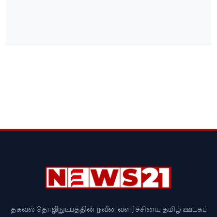
தகவல் தொழில்நுட்பத்தின் நவீன வளர்ச்சியை தமிழ் ஊடகப்