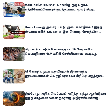
கனடாவில் வேலை வாங்கித் தருவதாக
எத்தியோப்பியாவுக்கு கடத்தப்பட்ட மூவர் மீட்பு:
கிளிநொச்சி சந்தேகநபர் கைது!
Home Loan-ஐ அவசரப்பட்டு அடைக்காதீங்க..! இந்த
ஸ்மார்ட் ட்ரிக் உங்களை இன்னொரு சொத்தின்
உரிமையாளராக்கலாம்!
பிரான்சில் கடும் வெப்பத்தால் 18 பேர் பலி –
வெப்பநிலை 41.9 டிகிரி செல்சியஸை எட்டியது
AI தொழில்நுட்ப உதவியுடன் இணைந்த
இரட்டையர்கள் வெற்றிகரமாகப் பிரிப்பு: மருத்துவ
உலகில் புதிய சாதனை
இப்போது அதிக வெப்பமா? அடுத்த ஐந்து ஆண்டுகள்
இந்த சாதனைகளை தகர்க்கும்: அதிர்ச்சியளிக்கும்
ஐ.நா.வின் எச்சரிக்கை