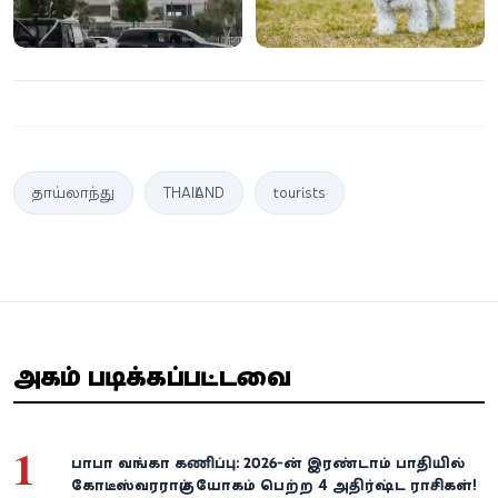
தாய்லாந்து
THAILAND
tourists
அதிகம் படிக்கப்பட்டவை
1
பாபா வங்கா கணிப்பு: 2026-ன் இரண்டாம் பாதியில்
கோடீஸ்வரராகும் யோகம் பெற்ற 4 அதிர்ஷ்ட ராசிகள்!