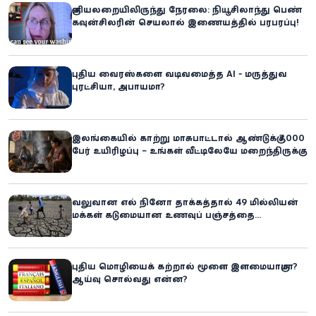
குளியலறையிலிருந்து நேரலை: நியூசிலாந்து பெண்
கவுன்சிலரின் செயலால் இணையத்தில் பரபரப்பு!
புதிய வைரஸ்களை வடிவமைத்த AI - மருத்துவ
புரட்சியா, அபாயமா?
இலங்கையில் காற்று மாசுபாட்டால் ஆண்டுக்கு 7,000
பேர் உயிரிழப்பு – உங்கள் வீட்டிலேயே மறைந்திருக்கும்
ஆபத்து!
வலுவான எல் நினோ தாக்கத்தால் 49 மில்லியன்
மக்கள் கடுமையான உணவுப் பஞ்சத்தை
எதிர்கொள்ளும் அபாயம் - உலக உணவுத் திட்டம்
எச்சரிக்கை!
புதிய மொழியைக் கற்றால் மூளை இளமையாகுமா?
ஆய்வு சொல்வது என்ன?