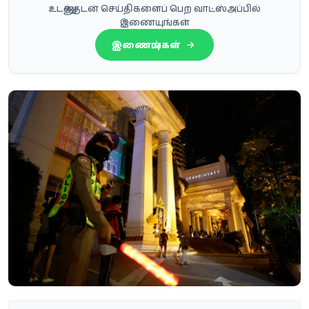
உடனுக்குடன் செய்திகளைப் பெற வாட்ஸ்அப்பில்
இணையுங்கள்
இணையுங்கள்