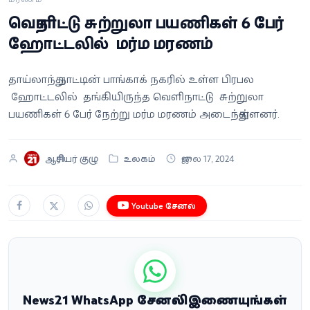
வீடியோ
வெளிநாட்டு சுற்றுலா பயணிகள் 6 பேர்
ஹோட்டலில் மர்ம மரணம்
வணிகம்
தாய்லாந்து நாட்டின் பாங்காக் நகரில் உள்ள பிரபல
கட்டுரை
ஹோட்டலில் தங்கியிருந்த வெளிநாட்டு சுற்றுலா
பயணிகள் 6 பேர் நேற்று மர்ம மரணம் அடைந்துள்ளனர்.
வெப்ஸ்டோரி
ஆசிரியர் குழு
உலகம்
ஜுலை 17, 2024
தமிழ்
Youtube சேனல்
News21 WhatsApp சேனலில் இணையுங்கள்