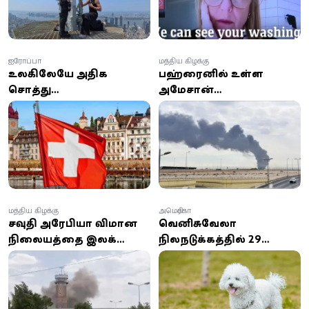
ஐரோப்பா
மத்திய கிழக்கு
உலகிலேயே அதிக
பஹ்ரைனில் உள்ள
சொத்து
அமேசான்
வைத்திருப்பவர்கள் யார்?
தரவுத்தளத்தின் மீது
முதல் இடத்தில் இந்த
ஏவுகணைத் தாக்குதல்:
நாட்டின் மக்கள்!
ஈரானின் இஸ்லாமிய
புரட்சிகர காவல்படை
உரிமை கோரல்
மத்திய கிழக்கு
அமெரிக்கா
சவுதி அரேபியா விமான
வெனிசுவேலா
நிலையத்தை இலக்கு
நிலநடுக்கத்தில் 29
வைத்து ஏவுகணை
நாட்கள் இடிபாடுகளில்
மற்றும் ட்ரோன்
அதிசயமாக மீட்கப்பட்ட
தாக்குதல்கள்!
நாய்!