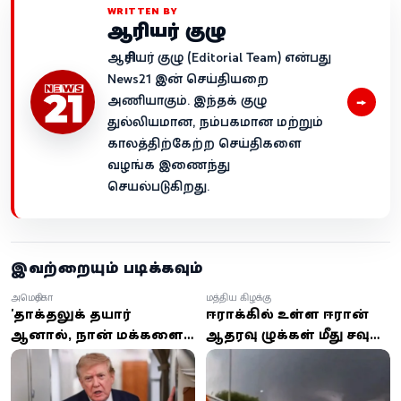
WRITTEN BY
ஆசிரியர் குழு
ஆசிரியர் குழு (Editorial Team) என்பது
News21 இன் செய்தியறை
→
அணியாகும். இந்தக் குழு
துல்லியமான, நம்பகமான மற்றும்
காலத்திற்கேற்ற செய்திகளை
வழங்க இணைந்து
செயல்படுகிறது.
இவற்றையும் படிக்கவும்
அமெரிக்கா
மத்திய கிழக்கு
'தாக்குதலுக்கு தயார்
ஈராக்கில் உள்ள ஈரான்
ஆனால், நான் மக்களைக்
ஆதரவு குழுக்கள் மீது சவுதி
கொல்ல விரும்பவில்லை'
மற்றும் அமெரிக்கா
– ஈரானுடன்
வான்வழித் தாக்குதல்
பேச்சுவார்த்தைக்கு