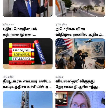
திரும்பிய டிரம்ப்!
ஐரோப்பா
அமெரிக்கா
புதிய மொழியைக்
அமெரிக்க விசா
கற்றால் மூளை
விதிமுறைகளில் அதிரடி
இளமையாகுமா? ஆய்வு
மாற்றம்: வெளிநாட்டு
சொல்வது என்ன?
மாணவர்கள் மற்றும்
ஊடகவியலாளர்களுக்கு
புதிய கட்டுப்பாடுகள்
அமெரிக்கா
உலகம்
நியூயார்க் எம்பயர் ஸ்டேட்
குளியலறையிலிருந்து
கட்டிடத்தின் உச்சியில் ஏறி
நேரலை: நியூசிலாந்து
காதலை சொல்லிய
பெண் கவுன்சிலரின்
இளைஞன்!
செயலால் இணையத்தில்
பரபரப்பு!