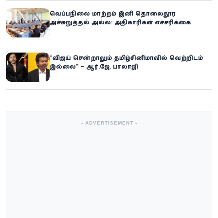
வெப்பநிலை மாற்றம் இனி தொலைதூர
அச்சுறுத்தல் அல்ல: அதிகாரிகள் எச்சரிக்கை
“விஜய் சென்றாலும் தமிழ்சினிமாவில் வெற்றிடம்
இல்லை” – ஆர்.ஜே. பாலாஜி
- ADVERTISEMENT -