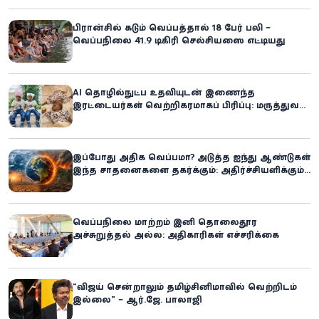
பிரான்சில் கடும் வெப்பத்தால் 18 பேர் பலி –
வெப்பநிலை 41.9 டிகிரி செல்சியஸை எட்டியது
AI தொழில்நுட்ப உதவியுடன் இணைந்த
இரட்டையர்கள் வெற்றிகரமாகப் பிரிப்பு: மருத்துவ
உலகில் புதிய சாதனை
இப்போது அதிக வெப்பமா? அடுத்த ஐந்து ஆண்டுகள்
இந்த சாதனைகளை தகர்க்கும்: அதிர்ச்சியளிக்கும்
ஐ.நா.வின் எச்சரிக்கை
வெப்பநிலை மாற்றம் இனி தொலைதூர
அச்சுறுத்தல் அல்ல: அதிகாரிகள் எச்சரிக்கை
“விஜய் சென்றாலும் தமிழ்சினிமாவில் வெற்றிடம்
இல்லை” – ஆர்.ஜே. பாலாஜி