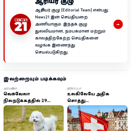
ஆசிரியர் குழு
ஆசிரியர் குழு (Editorial Team) என்பது
News21 இன் செய்தியறை
→
அணியாகும். இந்தக் குழு
துல்லியமான, நம்பகமான மற்றும்
காலத்திற்கேற்ற செய்திகளை
வழங்க இணைந்து
செயல்படுகிறது.
இவற்றையும் படிக்கவும்
அமெரிக்கா
ஐரோப்பா
வெனிசுவேலா
உலகிலேயே அதிக
நிலநடுக்கத்தில் 29
சொத்து
நாட்கள் இடிபாடுகளில்
வைத்திருப்பவர்கள் யார்?
அதிசயமாக மீட்கப்பட்ட
முதல் இடத்தில் இந்த
நாய்!
நாட்டின் மக்கள்!