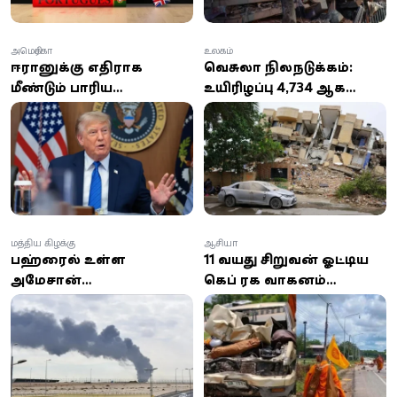
அமெரிக்கா
உலகம்
ஈரானுக்கு எதிராக
வெனிசுலா நிலநடுக்கம்:
மீண்டும் பாரிய
உயிரிழப்பு 4,734 ஆக
தாக்குதல்களை நடத்த
உயர்வு;
டிரம்ப் திட்டம்:
ஆயிரக்கணக்கானோர்
இராணுவத்துக்கு உத்தரவு
இன்னும் பாதிப்பு
வழங்கியதாக தகவல்!
மத்திய கிழக்கு
ஆசியா
பஹ்ரைனில் உள்ள
11 வயது சிறுவன் ஓட்டிய
அமேசான்
கெப் ரக வாகனம்
தரவுத்தளத்தின் மீது
பௌத்தத் துறவிகள்
ஏவுகணைத் தாக்குதல்:
ஊர்வலத்தில் புகுந்து
ஈரானின் இஸ்லாமிய
விபத்து; 8 துறவிகள்
புரட்சிகர காவல்படை
உயிரிழப்பு!
உரிமை கோரல்