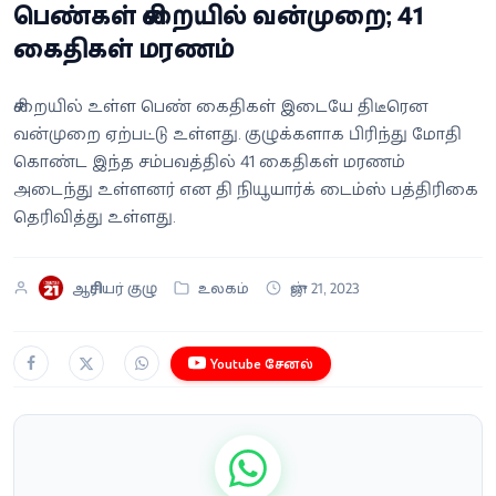
பெண்கள் சிறையில் வன்முறை; 41
வீடியோ
கைதிகள் மரணம்
வணிகம்
சிறையில் உள்ள பெண் கைதிகள் இடையே திடீரென
வன்முறை ஏற்பட்டு உள்ளது. குழுக்களாக பிரிந்து மோதி
கட்டுரை
கொண்ட இந்த சம்பவத்தில் 41 கைதிகள் மரணம்
அடைந்து உள்ளனர் என தி நியூயார்க் டைம்ஸ் பத்திரிகை
வெப்ஸ்டோரி
தெரிவித்து உள்ளது.
தமிழ்
ஆசிரியர் குழு
உலகம்
ஜுன் 21, 2023
Youtube சேனல்