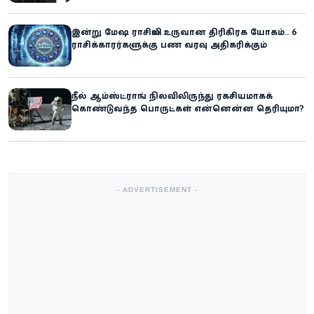
இன்று மேஷ ராசியில் உருவான திரிகிரக யோகம்.. 6
ராசிக்காரர்களுக்கு பண வரவு அதிகரிக்கும்
நீல் ஆம்ஸ்ட்ராங் நிலவிலிருந்து ரகசியமாகக்
கொண்டுவந்த பொருட்கள் என்னென்ன தெரியுமா?
- ADVERTISEMENT -