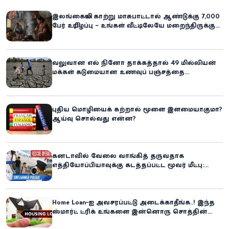
இலங்கையில் காற்று மாசுபாட்டால் ஆண்டுக்கு 7,000
பேர் உயிரிழப்பு – உங்கள் வீட்டிலேயே மறைந்திருக்கும்
ஆபத்து!
வலுவான எல் நினோ தாக்கத்தால் 49 மில்லியன்
மக்கள் கடுமையான உணவுப் பஞ்சத்தை
எதிர்கொள்ளும் அபாயம் - உலக உணவுத் திட்டம்
எச்சரிக்கை!
புதிய மொழியைக் கற்றால் மூளை இளமையாகுமா?
ஆய்வு சொல்வது என்ன?
கனடாவில் வேலை வாங்கித் தருவதாக
எத்தியோப்பியாவுக்கு கடத்தப்பட்ட மூவர் மீட்பு:
கிளிநொச்சி சந்தேகநபர் கைது!
Home Loan-ஐ அவசரப்பட்டு அடைக்காதீங்க..! இந்த
ஸ்மார்ட் ட்ரிக் உங்களை இன்னொரு சொத்தின்
உரிமையாளராக்கலாம்!