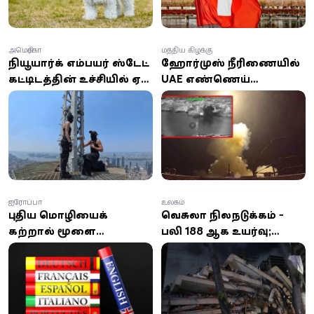
அமெரிக்கா
மத்திய கிழக்கு
நியூயார்க் எம்பயர் ஸ்டேட்
ஹோர்முஸ் நீரிணையில்
கட்டிடத்தின் உச்சியில் ஏறி
UAE எண்ணெய்
காதலை சொல்லிய
கப்பல்கள் மீது ஈரான்
இளைஞன்!
ஏவுகணைத் தாக்குதல்:
இந்தியர் உயிரிழப்பு; 8 பேர்
காயம்!
ஐரோப்பா
உலகம்
புதிய மொழியைக்
வெனிசுலா நிலநடுக்கம் -
கற்றால் மூளை
பலி 188 ஆக உயர்வு;
இளமையாகுமா? ஆய்வு
1,500-க்கும் மேற்பட்டோர்
சொல்வது என்ன?
காயம்! 250 கட்டிடங்கள்
சேதம்