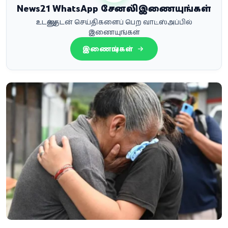
News21 WhatsApp சேனலில் இணையுங்கள்
உடனுக்குடன் செய்திகளைப் பெற வாட்ஸ்அப்பில்
இணையுங்கள்
இணையுங்கள்